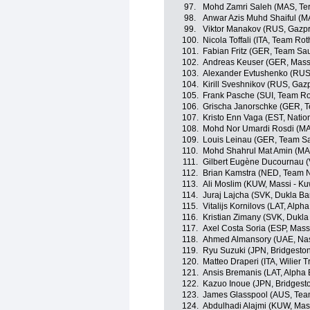
97.
Mohd Zamri Saleh (MAS, Te
98.
Anwar Azis Muhd Shaiful (M
99.
Viktor Manakov (RUS, Gazp
100.
Nicola Toffali (ITA, Team Rot
101.
Fabian Fritz (GER, Team Sa
102.
Andreas Keuser (GER, Massi 
103.
Alexander Evtushenko (RUS
104.
Kirill Sveshnikov (RUS, Gaz
105.
Frank Pasche (SUI, Team Ro
106.
Grischa Janorschke (GER, 
107.
Kristo Enn Vaga (EST, Natio
108.
Mohd Nor Umardi Rosdi (MA
109.
Louis Leinau (GER, Team S
110.
Mohd Shahrul Mat Amin (MA
111.
Gilbert Eugène Ducournau (V
112.
Brian Kamstra (NED, Team 
113.
Ali Moslim (KUW, Massi - Kuw
114.
Juraj Lajcha (SVK, Dukla Ba
115.
Vitalijs Kornilovs (LAT, Alpha
116.
Kristian Zimany (SVK, Dukla
117.
Axel Costa Soria (ESP, Massi
118.
Ahmed Almansory (UAE, Nas
119.
Ryu Suzuki (JPN, Bridgesto
120.
Matteo Draperi (ITA, Wilier T
121.
Ansis Bremanis (LAT, Alpha Ba
122.
Kazuo Inoue (JPN, Bridgest
123.
James Glasspool (AUS, Tea
124.
Abdulhadi Alajmi (KUW, Mass