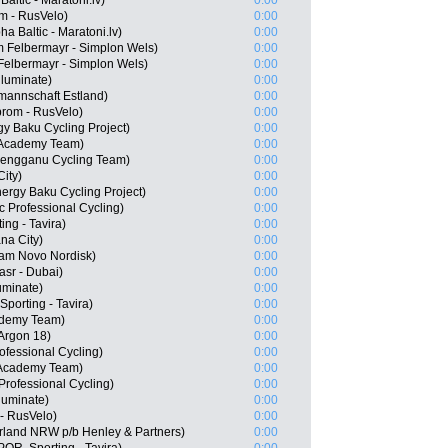
altic - Maratoni.lv)
0:00
m - RusVelo)
0:00
ha Baltic - Maratoni.lv)
0:00
 Felbermayr - Simplon Wels)
0:00
Felbermayr - Simplon Wels)
0:00
lluminate)
0:00
mannschaft Estland)
0:00
rom - RusVelo)
0:00
y Baku Cycling Project)
0:00
g Academy Team)
0:00
rengganu Cycling Team)
0:00
City)
0:00
ergy Baku Cycling Project)
0:00
 Professional Cycling)
0:00
ing - Tavira)
0:00
na City)
0:00
eam Novo Nordisk)
0:00
sr - Dubai)
0:00
luminate)
0:00
porting - Tavira)
0:00
ademy Team)
0:00
 Argon 18)
0:00
fessional Cycling)
0:00
 Academy Team)
0:00
rofessional Cycling)
0:00
luminate)
0:00
- RusVelo)
0:00
erland NRW p/b Henley & Partners)
0:00