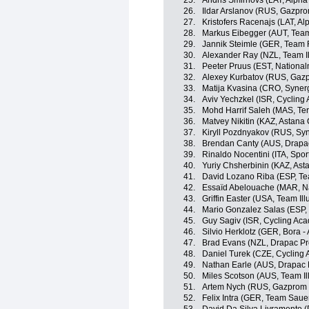
25.
Andris Smirnovs (LAT, Alpha B
26.
Ildar Arslanov (RUS, Gazpro
27.
Kristofers Racenajs (LAT, Alp
28.
Markus Eibegger (AUT, Team
29.
Jannik Steimle (GER, Team 
30.
Alexander Ray (NZL, Team I
31.
Peeter Pruus (EST, National
32.
Alexey Kurbatov (RUS, Gazp
33.
Matija Kvasina (CRO, Synerg
34.
Aviv Yechzkel (ISR, Cyclin
35.
Mohd Harrif Saleh (MAS, Te
36.
Matvey Nikitin (KAZ, Astana 
37.
Kiryll Pozdnyakov (RUS, Syn
38.
Brendan Canty (AUS, Drapac
39.
Rinaldo Nocentini (ITA, Sport
40.
Yuriy Chsherbinin (KAZ, Asta
41.
David Lozano Riba (ESP, T
42.
Essaïd Abelouache (MAR, Na
43.
Griffin Easter (USA, Team Il
44.
Mario Gonzalez Salas (ESP, S
45.
Guy Sagiv (ISR, Cycling Ac
46.
Silvio Herklotz (GER, Bora -
47.
Brad Evans (NZL, Drapac Pro
48.
Daniel Turek (CZE, Cycling
49.
Nathan Earle (AUS, Drapac P
50.
Miles Scotson (AUS, Team Il
51.
Artem Nych (RUS, Gazprom 
52.
Felix Intra (GER, Team Sau