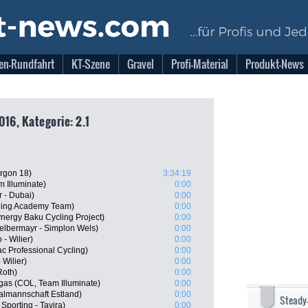
en-Rundfahrt
KT-Szene
Gravel
Profi-Material
Produkt-News
016, Kategorie: 2.1
Argon 18)
3:34:19
 Illuminate)
0:00
 - Dubai)
0:00
cling Academy Team)
0:00
nergy Baku Cycling Project)
0:00
elbermayr - Simplon Wels)
0:00
- Wilier)
0:00
 Professional Cycling)
0:00
 Wilier)
0:00
Roth)
0:00
gas (COL, Team Illuminate)
0:00
almannschaft Estland)
0:00
Steady
Sporting - Tavira)
0:00