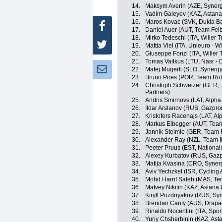
14.
Maksym Averin (AZE, Synerg
15.
Vadim Galeyev (KAZ, Astana 
16.
Maros Kovac (SVK, Dukla Ba
Facebook
17.
Daniel Auer (AUT, Team Fel
18.
Mirko Tedeschi (ITA, Wilier T
Twitter
19.
Mattia Viel (ITA, Unieuro - Wi
20.
Giuseppe Fonzi (ITA, Wilier T
21.
Tomas Vaitkus (LTU, Nasr - 
Newsletter:
22.
Matej Mugerli (SLO, Synergy
23.
Bruno Pires (POR, Team Rot
24.
Christoph Schweizer (GER,
Partners)
25.
Andris Smirnovs (LAT, Alpha B
26.
Ildar Arslanov (RUS, Gazpro
27.
Kristofers Racenajs (LAT, Alp
28.
Markus Eibegger (AUT, Team
29.
Jannik Steimle (GER, Team 
30.
Alexander Ray (NZL, Team I
31.
Peeter Pruus (EST, National
32.
Alexey Kurbatov (RUS, Gazp
33.
Matija Kvasina (CRO, Synerg
34.
Aviv Yechzkel (ISR, Cyclin
35.
Mohd Harrif Saleh (MAS, Te
36.
Matvey Nikitin (KAZ, Astana 
37.
Kiryll Pozdnyakov (RUS, Syn
38.
Brendan Canty (AUS, Drapac
39.
Rinaldo Nocentini (ITA, Sport
40.
Yuriy Chsherbinin (KAZ, Asta