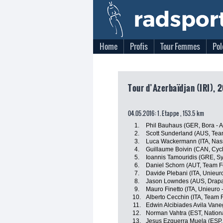
Home
Profis
Tour Femmes
Pol
Tour d’Azerbaïdjan (IRI), 2
04.05.2016: 1. Etappe , 153.5 km
1.
Phil Bauhaus (GER, Bora - 
2.
Scott Sunderland (AUS, Team
3.
Luca Wackermann (ITA, Nasr
4.
Guillaume Boivin (CAN, Cy
5.
Ioannis Tamouridis (GRE, Sy
6.
Daniel Schorn (AUT, Team F
7.
Davide Plebani (ITA, Unieuro 
8.
Jason Lowndes (AUS, Drapac
9.
Mauro Finetto (ITA, Unieuro -
10.
Alberto Cecchin (ITA, Team 
11.
Edwin Alcibiades Avila Vane
12.
Norman Vahtra (EST, Nation
13.
Jesus Ezquerra Muela (ESP, 