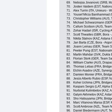
69.
Nebojsa Jovanovic (SRB, Mas
70.
Josten Vaidem (EST, Nation
71.
Alex Turrin (ITA, Unieuro - Wi
72.
Yousef Mirza Banihammad (
73.
Christopher Williams (AUS,
74.
Michael Schwarzmann (GER,
75.
Callum Scotson (AUS, Team 
76.
Zohar Hadari (ISR, Cycling
77.
Scott Thwaites (GBR, Bora -
78.
Nikita Stalnov (KAZ, Astana C
79.
Jan Barta (CZE, Bora - Argo
80.
Joann Leinau (GER, Team S
81.
Peeter Pung (EST, National
82.
Martin Mahdar (SVK, Dukla 
83.
Florian Stork (GER, Team S
84.
William Clarke (AUS, Drapac
85.
Thomas Lebas (FRA, Bridges
86.
Elchin Asadov (AZE, Synergy
87.
Damien Monier (FRA, Bridge
88.
Jesús Alberto Rubio (ESP, N
89.
Kohei Uchima (JPN, Bridges
90.
Kaspars Sergis (LAT, Alpha Ba
91.
Nurbolat Kulimbetov (KAZ, A
92.
Galym Akhmetov (KAZ, Astan
93.
Sho Hatsuyama (JPN, Bridge
94.
Marc Vilanova Marsa (ESP, M
95.
Scott Ambrose (NZL, Team N
96.
Daniel Biedermann (AUT, Te