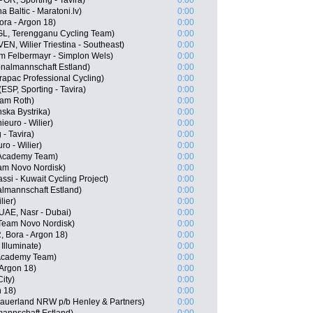
POR, Sporting - Tavira)
0:00
a Baltic - Maratoni.lv)
0:00
ora - Argon 18)
0:00
L, Terengganu Cycling Team)
0:00
VEN, Wilier Triestina - Southeast)
0:00
m Felbermayr - Simplon Wels)
0:00
ionalmannschaft Estland)
0:00
apac Professional Cycling)
0:00
ESP, Sporting - Tavira)
0:00
eam Roth)
0:00
nska Bystrika)
0:00
ieuro - Wilier)
0:00
- Tavira)
0:00
ro - Wilier)
0:00
 Academy Team)
0:00
eam Novo Nordisk)
0:00
si - Kuwait Cycling Project)
0:00
almannschaft Estland)
0:00
lier)
0:00
UAE, Nasr - Dubai)
0:00
 Team Novo Nordisk)
0:00
 Bora - Argon 18)
0:00
Illuminate)
0:00
 Academy Team)
0:00
 Argon 18)
0:00
ity)
0:00
n 18)
0:00
auerland NRW p/b Henley & Partners)
0:00