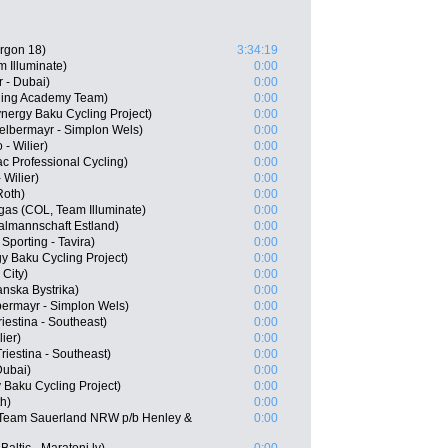
Argon 18)
3:34:19
 Illuminate)
0:00
 - Dubai)
0:00
cling Academy Team)
0:00
nergy Baku Cycling Project)
0:00
elbermayr - Simplon Wels)
0:00
- Wilier)
0:00
 Professional Cycling)
0:00
 Wilier)
0:00
Roth)
0:00
gas (COL, Team Illuminate)
0:00
almannschaft Estland)
0:00
Sporting - Tavira)
0:00
y Baku Cycling Project)
0:00
City)
0:00
nska Bystrika)
0:00
bermayr - Simplon Wels)
0:00
riestina - Southeast)
0:00
lier)
0:00
riestina - Southeast)
0:00
Dubai)
0:00
 Baku Cycling Project)
0:00
h)
0:00
 Team Sauerland NRW p/b Henley &
0:00