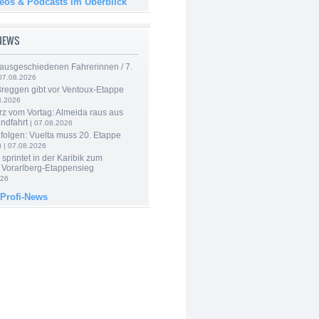
deos & Podcasts im Überblick
-NEWS
 ausgeschiedenen Fahrerinnen / 7.
07.08.2026
Breggen gibt vor Ventoux-Etappe
8.2026
rz vom Vortag: Almeida raus aus
ndfahrt
| 07.08.2026
folgen: Vuelta muss 20. Etappe
n
| 07.08.2026
 sprintet in der Karibik zum
 Vorarlberg-Etappensieg
026
 Profi-News