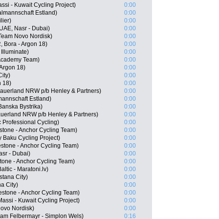
si - Kuwait Cycling Project)
0:00
almannschaft Estland)
0:00
lier)
0:00
UAE, Nasr - Dubai)
0:00
 Team Novo Nordisk)
0:00
 Bora - Argon 18)
0:00
Illuminate)
0:00
 Academy Team)
0:00
 Argon 18)
0:00
ity)
0:00
n 18)
0:00
auerland NRW p/b Henley & Partners)
0:00
mannschaft Estland)
0:00
Banska Bystrika)
0:00
auerland NRW p/b Henley & Partners)
0:00
 Professional Cycling)
0:00
tone - Anchor Cycling Team)
0:00
 Baku Cycling Project)
0:00
stone - Anchor Cycling Team)
0:00
asr - Dubai)
0:00
tone - Anchor Cycling Team)
0:00
ltic - Maratoni.lv)
0:00
stana City)
0:00
a City)
0:00
stone - Anchor Cycling Team)
0:00
assi - Kuwait Cycling Project)
0:00
ovo Nordisk)
0:00
am Felbermayr - Simplon Wels)
0:16