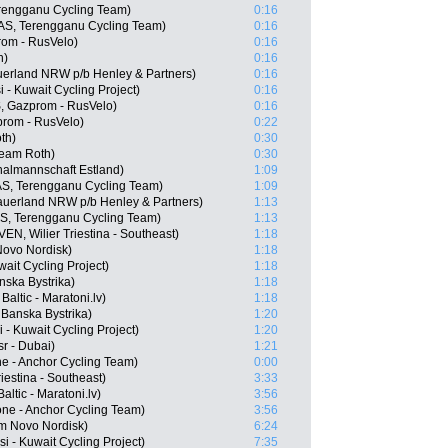
rengganu Cycling Team)
0:16
AS, Terengganu Cycling Team)
0:16
rom - RusVelo)
0:16
h)
0:16
uerland NRW p/b Henley & Partners)
0:16
- Kuwait Cycling Project)
0:16
, Gazprom - RusVelo)
0:16
prom - RusVelo)
0:22
th)
0:30
Team Roth)
0:30
nalmannschaft Estland)
1:09
S, Terengganu Cycling Team)
1:09
auerland NRW p/b Henley & Partners)
1:13
S, Terengganu Cycling Team)
1:13
EN, Wilier Triestina - Southeast)
1:18
Novo Nordisk)
1:18
ait Cycling Project)
1:18
nska Bystrika)
1:18
 Baltic - Maratoni.lv)
1:18
 Banska Bystrika)
1:20
 - Kuwait Cycling Project)
1:20
r - Dubai)
1:21
ne - Anchor Cycling Team)
0:00
riestina - Southeast)
3:33
ltic - Maratoni.lv)
3:56
one - Anchor Cycling Team)
3:56
m Novo Nordisk)
6:24
i - Kuwait Cycling Project)
7:35