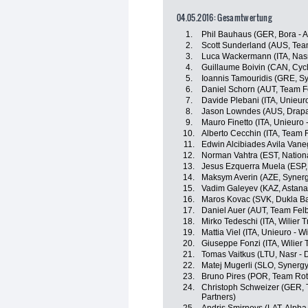
04.05.2016: Gesamtwertung
1.
Phil Bauhaus (GER, Bora - 
2.
Scott Sunderland (AUS, Team
3.
Luca Wackermann (ITA, Nasr
4.
Guillaume Boivin (CAN, Cy
5.
Ioannis Tamouridis (GRE, Sy
6.
Daniel Schorn (AUT, Team F
7.
Davide Plebani (ITA, Unieuro 
8.
Jason Lowndes (AUS, Drapac
9.
Mauro Finetto (ITA, Unieuro -
10.
Alberto Cecchin (ITA, Team 
11.
Edwin Alcibiades Avila Vane
12.
Norman Vahtra (EST, Nation
13.
Jesus Ezquerra Muela (ESP, 
14.
Maksym Averin (AZE, Synerg
15.
Vadim Galeyev (KAZ, Astana 
16.
Maros Kovac (SVK, Dukla Ba
17.
Daniel Auer (AUT, Team Fel
18.
Mirko Tedeschi (ITA, Wilier T
19.
Mattia Viel (ITA, Unieuro - Wi
20.
Giuseppe Fonzi (ITA, Wilier T
21.
Tomas Vaitkus (LTU, Nasr - 
22.
Matej Mugerli (SLO, Synergy
23.
Bruno Pires (POR, Team Rot
24.
Christoph Schweizer (GER,
Partners)