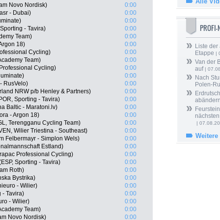
Alle Vi
eam Novo Nordisk)
0:00
sr - Dubai)
0:00
luminate)
0:00
PROFI
porting - Tavira)
0:00
ademy Team)
0:00
 Argon 18)
0:00
Liste der
fessional Cycling)
0:00
Etappe
| 
 Academy Team)
0:00
Van der 
rofessional Cycling)
0:00
auf
| 07.0
luminate)
0:00
Nach Stu
- RusVelo)
0:00
Polen-Ru
erland NRW p/b Henley & Partners)
0:00
Erdrutsch
POR, Sporting - Tavira)
0:00
abänder
a Baltic - Maratoni.lv)
0:00
Feurstein
ora - Argon 18)
0:00
nächsten
L, Terengganu Cycling Team)
0:00
| 07.08.2
VEN, Wilier Triestina - Southeast)
0:00
Weitere
m Felbermayr - Simplon Wels)
0:00
ionalmannschaft Estland)
0:00
apac Professional Cycling)
0:00
ESP, Sporting - Tavira)
0:00
eam Roth)
0:00
nska Bystrika)
0:00
ieuro - Wilier)
0:00
- Tavira)
0:00
ro - Wilier)
0:00
 Academy Team)
0:00
eam Novo Nordisk)
0:00