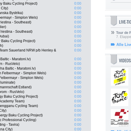
y Baku Cycling Project)
0:00
City)
0:00
nska Bystrika)
0:00
bermayr - Simplon Wels)
0:00
LIVE-T
riestina - Southeast)
0:00
lier)
0:00
riestina - Southeast)
0:00
Tour de
Dubai)
0:00
7. Etappe
 Baku Cycling Project)
0:00
Alle Liv
h)
0:00
 Team Sauerland NRW p/b Henley &
0:00
altic - Maratoni.lv)
0:00
VIDEOS
m - RusVelo)
0:00
ha Baltic - Maratoni.lv)
0:00
 Felbermayr - Simplon Wels)
0:00
Felbermayr - Simplon Wels)
0:00
lluminate)
0:00
mannschaft Estland)
0:00
rom - RusVelo)
0:00
y Baku Cycling Project)
0:00
g Academy Team)
0:00
rengganu Cycling Team)
0:00
City)
0:00
ergy Baku Cycling Project)
0:00
 Professional Cycling)
0:00
ing - Tavira)
0:00
na City)
0:00