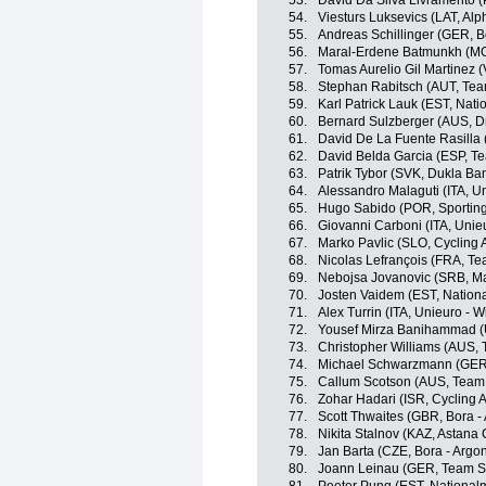
53.
David Da Silva Livramento (
54.
Viesturs Luksevics (LAT, Alph
55.
Andreas Schillinger (GER, B
56.
Maral-Erdene Batmunkh (MG
57.
Tomas Aurelio Gil Martinez (
58.
Stephan Rabitsch (AUT, Tea
59.
Karl Patrick Lauk (EST, Nat
60.
Bernard Sulzberger (AUS, Dr
61.
David De La Fuente Rasilla (
62.
David Belda Garcia (ESP, T
63.
Patrik Tybor (SVK, Dukla Ba
64.
Alessandro Malaguti (ITA, Un
65.
Hugo Sabido (POR, Sporting 
66.
Giovanni Carboni (ITA, Unieu
67.
Marko Pavlic (SLO, Cycling
68.
Nicolas Lefrançois (FRA, T
69.
Nebojsa Jovanovic (SRB, Mas
70.
Josten Vaidem (EST, Nation
71.
Alex Turrin (ITA, Unieuro - Wi
72.
Yousef Mirza Banihammad (
73.
Christopher Williams (AUS,
74.
Michael Schwarzmann (GER,
75.
Callum Scotson (AUS, Team 
76.
Zohar Hadari (ISR, Cycling
77.
Scott Thwaites (GBR, Bora -
78.
Nikita Stalnov (KAZ, Astana C
79.
Jan Barta (CZE, Bora - Argo
80.
Joann Leinau (GER, Team S