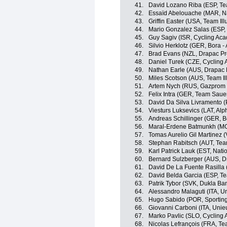
41.
David Lozano Riba (ESP, T
42.
Essaïd Abelouache (MAR, Na
43.
Griffin Easter (USA, Team Il
44.
Mario Gonzalez Salas (ESP, S
45.
Guy Sagiv (ISR, Cycling Ac
46.
Silvio Herklotz (GER, Bora -
47.
Brad Evans (NZL, Drapac Pro
48.
Daniel Turek (CZE, Cycling
49.
Nathan Earle (AUS, Drapac P
50.
Miles Scotson (AUS, Team Il
51.
Artem Nych (RUS, Gazprom 
52.
Felix Intra (GER, Team Sau
53.
David Da Silva Livramento (
54.
Viesturs Luksevics (LAT, Alph
55.
Andreas Schillinger (GER, B
56.
Maral-Erdene Batmunkh (MG
57.
Tomas Aurelio Gil Martinez (
58.
Stephan Rabitsch (AUT, Tea
59.
Karl Patrick Lauk (EST, Nat
60.
Bernard Sulzberger (AUS, Dr
61.
David De La Fuente Rasilla (
62.
David Belda Garcia (ESP, T
63.
Patrik Tybor (SVK, Dukla Ba
64.
Alessandro Malaguti (ITA, Un
65.
Hugo Sabido (POR, Sporting 
66.
Giovanni Carboni (ITA, Unieu
67.
Marko Pavlic (SLO, Cycling
68.
Nicolas Lefrançois (FRA, T