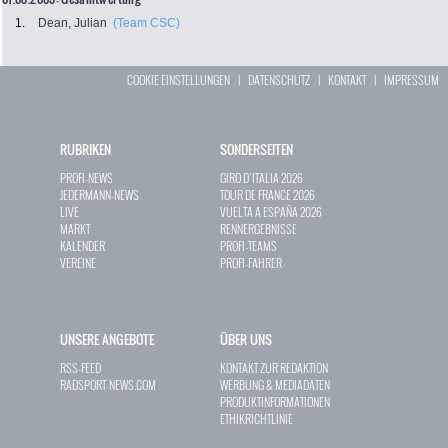
1.
Dean, Julian
(Team CSC)
COOKIE EINSTELLUNGEN
|
DATENSCHUTZ
|
KONTAKT
|
IMPRESSUM
RUBRIKEN
SONDERSEITEN
PROFI-NEWS
GIRO D`ITALIA 2026
JEDERMANN-NEWS
TOUR DE FRANCE 2026
LIVE
VUELTA A ESPAÑA 2026
MARKT
RENNERGEBNISSE
KALENDER
PROFI-TEAMS
VEREINE
PROFI-FAHRER
UNSERE ANGEBOTE
ÜBER UNS
RSS-FEED
KONTAKT ZUR REDAKTION
RADSPORT-NEWS.COM
WERBUNG & MEDIADATEN
PRODUKTINFORMATIONEN
ETHIKRICHTLINIE