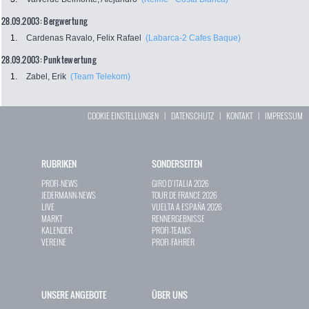
28.09.2003: Bergwertung
1.
Cardenas Ravalo, Felix Rafael
(Labarca-2 Cafes Baque)
28.09.2003: Punktewertung
1.
Zabel, Erik
(Team Telekom)
COOKIE EINSTELLUNGEN
|
DATENSCHUTZ
|
KONTAKT
|
IMPRESSUM
RUBRIKEN
SONDERSEITEN
PROFI-NEWS
GIRO D`ITALIA 2026
JEDERMANN-NEWS
TOUR DE FRANCE 2026
LIVE
VUELTA A ESPAÑA 2026
MARKT
RENNERGEBNISSE
KALENDER
PROFI-TEAMS
VEREINE
PROFI-FAHRER
UNSERE ANGEBOTE
ÜBER UNS