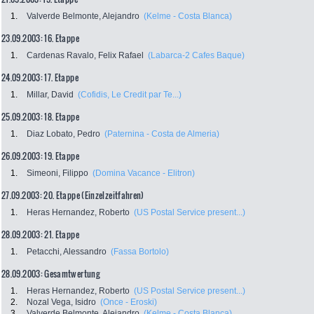
1.
Valverde Belmonte, Alejandro
(Kelme - Costa Blanca)
23.09.2003: 16. Etappe
1.
Cardenas Ravalo, Felix Rafael
(Labarca-2 Cafes Baque)
24.09.2003: 17. Etappe
1.
Millar, David
(Cofidis, Le Credit par Te...)
25.09.2003: 18. Etappe
1.
Diaz Lobato, Pedro
(Paternina - Costa de Almeria)
26.09.2003: 19. Etappe
1.
Simeoni, Filippo
(Domina Vacance - Elitron)
27.09.2003: 20. Etappe (Einzelzeitfahren)
1.
Heras Hernandez, Roberto
(US Postal Service present...)
28.09.2003: 21. Etappe
1.
Petacchi, Alessandro
(Fassa Bortolo)
28.09.2003: Gesamtwertung
1.
Heras Hernandez, Roberto
(US Postal Service present...)
2.
Nozal Vega, Isidro
(Once - Eroski)
3.
Valverde Belmonte, Alejandro
(Kelme - Costa Blanca)