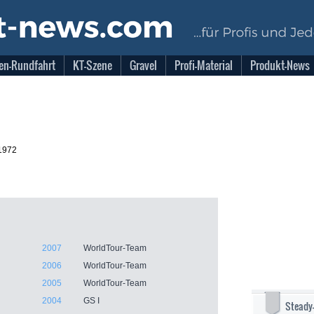
en-Rundfahrt
KT-Szene
Gravel
Profi-Material
Produkt-News
1972
2007
WorldTour-Team
2006
WorldTour-Team
2005
WorldTour-Team
2004
GS I
Steady