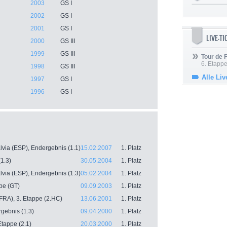
2003
GS I
2002
GS I
2001
GS I
LIVE-T
2000
GS III
1999
GS III
Tour de
6. Etapp
1998
GS III
Alle Liv
1997
GS I
1996
GS I
lvia (ESP), Endergebnis (1.1)
15.02.2007
1. Platz
1.3)
30.05.2004
1. Platz
lvia (ESP), Endergebnis (1.3)
05.02.2004
1. Platz
pe (GT)
09.09.2003
1. Platz
FRA), 3. Etappe (2.HC)
13.06.2001
1. Platz
gebnis (1.3)
09.04.2000
1. Platz
tappe (2.1)
20.03.2000
1. Platz