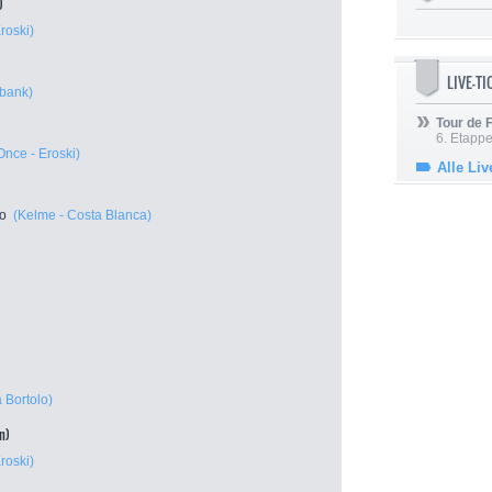
)
roski)
LIVE-T
bank)
Tour de
6. Etapp
Once - Eroski)
Alle Liv
ro
(Kelme - Costa Blanca)
 Bortolo)
n)
roski)