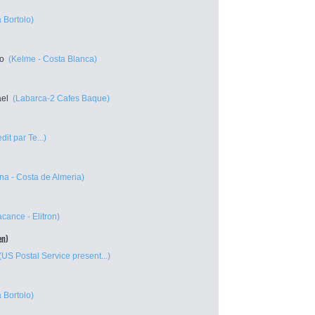
 Bortolo)
ro
(Kelme - Costa Blanca)
ael
(Labarca-2 Cafes Baque)
dit par Te...)
na - Costa de Almeria)
cance - Elitron)
en)
(US Postal Service present...)
 Bortolo)