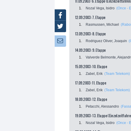
11.09.2003: 6. Etappe (Einzelzeitfahren
1.
Nozal Vega, Isidro
(Once - E
Facebook
12.09.2003: 7. Etappe
1.
Rasmussen, Michael
(Rabo
Twitter
13.09.2003: 8. Etappe
Newsletter:
1.
Rodriguez Oliver, Joaquin
(
14.09.2003: 9. Etappe
1.
Valverde Belmonte, Alejand
15.09.2003: 10. Etappe
1.
Zabel, Erik
(Team Telekom)
17.09.2003: 11. Etappe
1.
Zabel, Erik
(Team Telekom)
18.09.2003: 12. Etappe
1.
Petacchi, Alessandro
(Fassa
19.09.2003: 13. Etappe (Einzelzeitfahre
1.
Nozal Vega, Isidro
(Once - E