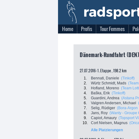
Home
Profis
Tour Femmes
Pol
Dänemark-Rundfahrt (DEN),
27.07.2016: 1. Etappe , 198.2 km
1.
Bennati, Daniele
(Tinkoff)
2.
Würtz Schmidt, Mads
(Team 
3.
Hofland, Moreno
(Team Lot
4.
Baška, Erik
(Tinkoff)
5.
Guardini, Andrea
(Astana P
6.
Valgren Andersen, Michael
7.
Selig, Rüdiger
(Bora-Argon 
8.
Jans, Roy
(Wanty - Groupe 
9.
Capiot, Amaury
(Topsport V
10.
Cort Nielsen, Magnus
(Oric
Alle Platzierungen