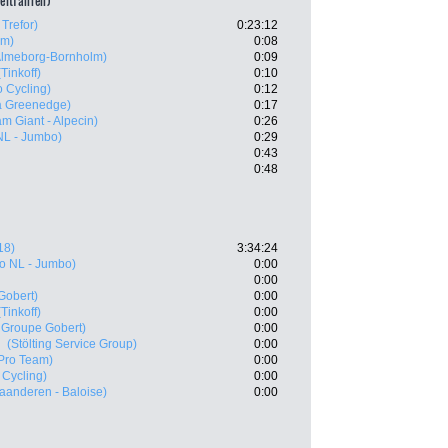
zeitfahren)
Trefor)
0:23:12
am)
0:08
Almeborg-Bornholm)
0:09
(Tinkoff)
0:10
 Cycling)
0:12
a Greenedge)
0:17
m Giant - Alpecin)
0:26
NL - Jumbo)
0:29
0:43
0:48
18)
3:34:24
to NL - Jumbo)
0:00
0:00
Gobert)
0:00
(Tinkoff)
0:00
 Groupe Gobert)
0:00
l
(Stölting Service Group)
0:00
Pro Team)
0:00
 Cycling)
0:00
laanderen - Baloise)
0:00