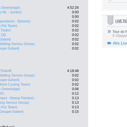
a Greenedge)
4:52:26
to NL - Jumbo)
0:00
0:00
LIVE-T
laanderen - Baloise)
0:02
a Pro Team)
0:02
Trefor)
0:02
Tour de
 18)
0:02
8. Etappe
Gobert)
0:02
Alle Liv
Stölting Service Group)
0:02
oupe Gobert)
0:02
(Tinkoff)
4:18:48
Stölting Service Group)
0:02
oupe Gobert)
0:02
tform Cycling Team)
0:02
a Greenedge)
0:06
SF)
0:12
pot - Oranje Peloton)
0:13
ting Service Group)
0:13
a Pro Team)
0:13
 Groupe Gobert)
0:15