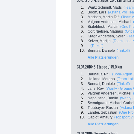
30.07.2016: 4. Etappe , 20.0 km (Einzel
1.
Würtz Schmidt, Mads
(Team 
2.
Boom, Lars
(Astana Pro Te
3.
Madsen, Martin Toft
(Team 
4.
Valgren Andersen, Michael
5.
Bialoblocki, Marcin
(One Pro
6.
Cort Nielsen, Magnus
(Oric
7.
Kragh Andersen, Søren
(Tea
8.
Keizer, Martijn
(Team Lotto 
9.
,
(Tinkoff)
10.
Bennati, Daniele
(Tinkoff)
Alle Platzierungen
31.07.2016: 5. Etappe , 175.0 km
1.
Bauhaus, Phil
(Bora-Argon 
2.
Hofland, Moreno
(Team Lot
3.
Bennati, Daniele
(Tinkoff)
4.
Jans, Roy
(Wanty - Groupe 
5.
Valgren Andersen, Michael
6.
Napolitano, Danilo
(Wanty -
7.
Svendgaard, Michael Carbe
8.
Tleubayev, Ruslan
(Astana 
9.
Lander, Sebastian
(One Pro
10.
Capiot, Amaury
(Topsport V
Alle Platzierungen
31.07.2016: Gesamtwertung