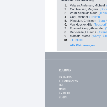
1.
Valgren Andersen, Michael
2.
Cort Nielsen, Magnus
(Oric
3.
Würtz Schmidt, Mads
(Team 
4.
Gogl, Michael
(Tinkoff)
5.
Pfingsten, Christoph
(Bora-
6.
Van Hoecke, Gijs
(Topsport 
7.
Egested Kamp, Alexander
(
8.
De Vreese, Laurens
(Astan
9.
Marcato, Marco
(Wanty - Gr
10.
,
(Tinkoff)
Alle Platzierungen
RUBRIKEN
PROFI-NEWS
JEDERMANN-NEWS
LIVE
MARKT
KALENDER
VEREINE