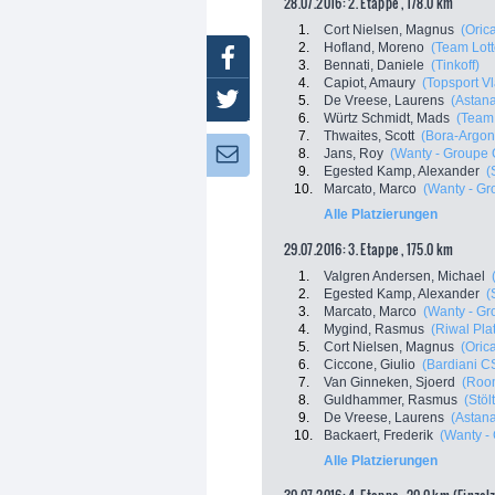
28.07.2016: 2. Etappe , 178.0 km
1.
Cort Nielsen, Magnus
(Oric
2.
Hofland, Moreno
(Team Lot
Facebook
3.
Bennati, Daniele
(Tinkoff)
4.
Capiot, Amaury
(Topsport V
Twitter
5.
De Vreese, Laurens
(Astan
6.
Würtz Schmidt, Mads
(Team 
7.
Thwaites, Scott
(Bora-Argon
8.
Jans, Roy
(Wanty - Groupe 
Newsletter:
9.
Egested Kamp, Alexander
(
10.
Marcato, Marco
(Wanty - Gr
Alle Platzierungen
29.07.2016: 3. Etappe , 175.0 km
1.
Valgren Andersen, Michael
2.
Egested Kamp, Alexander
(
3.
Marcato, Marco
(Wanty - Gr
4.
Mygind, Rasmus
(Riwal Pla
5.
Cort Nielsen, Magnus
(Oric
6.
Ciccone, Giulio
(Bardiani C
7.
Van Ginneken, Sjoerd
(Room
8.
Guldhammer, Rasmus
(Stöl
9.
De Vreese, Laurens
(Astan
10.
Backaert, Frederik
(Wanty -
Alle Platzierungen