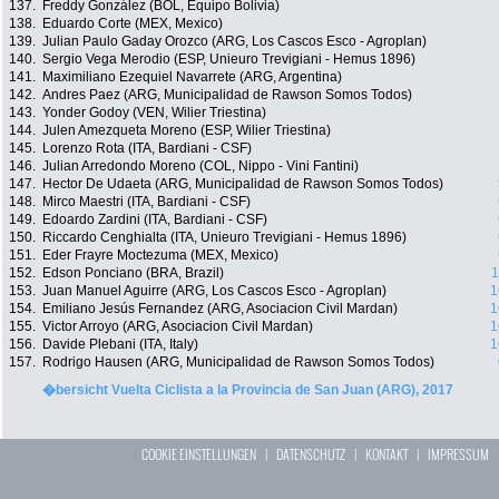
137.
Freddy González (BOL, Equipo Bolivia)
138.
Eduardo Corte (MEX, Mexico)
139.
Julian Paulo Gaday Orozco (ARG, Los Cascos Esco - Agroplan)
140.
Sergio Vega Merodio (ESP, Unieuro Trevigiani - Hemus 1896)
141.
Maximiliano Ezequiel Navarrete (ARG, Argentina)
142.
Andres Paez (ARG, Municipalidad de Rawson Somos Todos)
143.
Yonder Godoy (VEN, Wilier Triestina)
144.
Julen Amezqueta Moreno (ESP, Wilier Triestina)
145.
Lorenzo Rota (ITA, Bardiani - CSF)
146.
Julian Arredondo Moreno (COL, Nippo - Vini Fantini)
147.
Hector De Udaeta (ARG, Municipalidad de Rawson Somos Todos)
148.
Mirco Maestri (ITA, Bardiani - CSF)
149.
Edoardo Zardini (ITA, Bardiani - CSF)
150.
Riccardo Cenghialta (ITA, Unieuro Trevigiani - Hemus 1896)
151.
Eder Frayre Moctezuma (MEX, Mexico)
152.
Edson Ponciano (BRA, Brazil)
1
153.
Juan Manuel Aguirre (ARG, Los Cascos Esco - Agroplan)
1
154.
Emiliano Jesús Fernandez (ARG, Asociacion Civil Mardan)
1
155.
Victor Arroyo (ARG, Asociacion Civil Mardan)
1
156.
Davide Plebani (ITA, Italy)
1
157.
Rodrigo Hausen (ARG, Municipalidad de Rawson Somos Todos)
�bersicht Vuelta Ciclista a la Provincia de San Juan (ARG), 2017
COOKIE EINSTELLUNGEN
|
DATENSCHUTZ
|
KONTAKT
|
IMPRESSUM