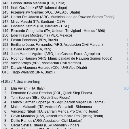
143.
Edison Bravo Mansilla (CHI, Chile)
144.
Iñaki Gozálbez (ESP, Italomat-dogo)
145.
Przemyslaw Niemiec (POL, UAE Abu Dhabi)
146.
Hector De Udaeta (ARG, Municipalidad de Rawson Somos Todos)
147.
Mirco Maestri (ITA, Bardiani - CSF)
148.
Edoardo Zardini (ITA, Bardiani - CSF)
149.
Riccardo Cenghialta (ITA, Unieuro Trevigiani - Hemus 1896)
150.
Eder Frayre Moctezuma (MEX, Mexico)
151.
Edson Ponciano (BRA, Brazil)
1
152.
Emiliano Jesús Fernandez (ARG, Asociacion Civil Mardan)
1
153.
Davide Plebani (ITA, Italy)
1
154.
Juan Manuel Aguirre (ARG, Los Cascos Esco - Agroplan)
1
155.
Rodrigo Hausen (ARG, Municipalidad de Rawson Somos Todos)
1
156.
Victor Arroyo (ARG, Asociacion Civil Mardan)
1
157.
Darwin Atapuma Hurtado (COL, UAE Abu Dhabi)
1
OTL.
Tiago Waiandt (BRA, Brazil)
4
24.01.2017: Gesamtwertung
1.
Elia Viviani (ITA, Italy)
6:0
2.
Fernando Gaviria Rendon (COL, Quick-Step Floors)
3.
Tom Boonen (BEL, Quick-Step Floors)
4.
Franco German Lopez (ARG, Agrupacion Virgen De Fatima)
5.
Matteo Malucelli (ITA, Androni Giocattoli - Sidermec)
6.
Vincenzo Nibali (ITA, Bahrain Merida Pro Cycling Team)
7.
Gavin Mannion (USA, UnitedHealthcare Pro Cycling Team)
8.
Duilio Ramos (ARG, Asociacion Civil Mardan)
9.
Oscar Sevilla Ribera (ESP, Medellin - Inder)