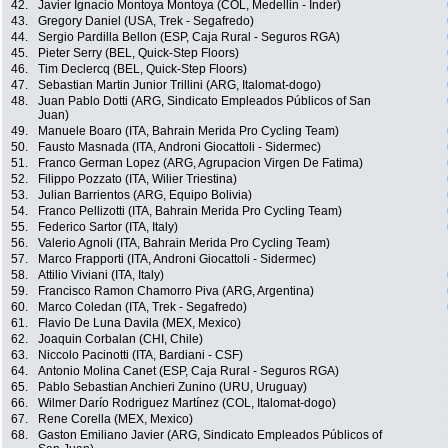
42.
Javier Ignacio Montoya Montoya (COL, Medellin - Inder)
43.
Gregory Daniel (USA, Trek - Segafredo)
44.
Sergio Pardilla Bellon (ESP, Caja Rural - Seguros RGA)
45.
Pieter Serry (BEL, Quick-Step Floors)
46.
Tim Declercq (BEL, Quick-Step Floors)
47.
Sebastian Martin Junior Trillini (ARG, Italomat-dogo)
48.
Juan Pablo Dotti (ARG, Sindicato Empleados Públicos of San
Juan)
49.
Manuele Boaro (ITA, Bahrain Merida Pro Cycling Team)
50.
Fausto Masnada (ITA, Androni Giocattoli - Sidermec)
51.
Franco German Lopez (ARG, Agrupacion Virgen De Fatima)
52.
Filippo Pozzato (ITA, Wilier Triestina)
53.
Julian Barrientos (ARG, Equipo Bolivia)
54.
Franco Pellizotti (ITA, Bahrain Merida Pro Cycling Team)
55.
Federico Sartor (ITA, Italy)
56.
Valerio Agnoli (ITA, Bahrain Merida Pro Cycling Team)
57.
Marco Frapporti (ITA, Androni Giocattoli - Sidermec)
58.
Attilio Viviani (ITA, Italy)
59.
Francisco Ramon Chamorro Piva (ARG, Argentina)
60.
Marco Coledan (ITA, Trek - Segafredo)
61.
Flavio De Luna Davila (MEX, Mexico)
62.
Joaquin Corbalan (CHI, Chile)
63.
Niccolo Pacinotti (ITA, Bardiani - CSF)
64.
Antonio Molina Canet (ESP, Caja Rural - Seguros RGA)
65.
Pablo Sebastian Anchieri Zunino (URU, Uruguay)
66.
Wilmer Darío Rodriguez Martínez (COL, Italomat-dogo)
67.
Rene Corella (MEX, Mexico)
68.
Gaston Emiliano Javier (ARG, Sindicato Empleados Públicos of