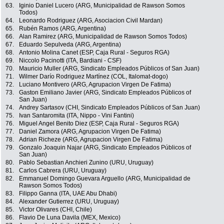
63.
Iginio Daniel Lucero (ARG, Municipalidad de Rawson Somos
Todos)
64.
Leonardo Rodriguez (ARG, Asociacion Civil Mardan)
65.
Rubén Ramos (ARG, Argentina)
66.
Alan Ramirez (ARG, Municipalidad de Rawson Somos Todos)
67.
Eduardo Sepulveda (ARG, Argentina)
68.
Antonio Molina Canet (ESP, Caja Rural - Seguros RGA)
69.
Niccolo Pacinotti (ITA, Bardiani - CSF)
70.
Mauricio Muller (ARG, Sindicato Empleados Públicos of San Juan)
71.
Wilmer Darío Rodriguez Martínez (COL, Italomat-dogo)
72.
Luciano Montivero (ARG, Agrupacion Virgen De Fatima)
73.
Gaston Emiliano Javier (ARG, Sindicato Empleados Públicos of
San Juan)
74.
Andrey Sartasov (CHI, Sindicato Empleados Públicos of San Juan)
75.
Ivan Santaromita (ITA, Nippo - Vini Fantini)
76.
Miguel Angel Benito Diez (ESP, Caja Rural - Seguros RGA)
77.
Daniel Zamora (ARG, Agrupacion Virgen De Fatima)
78.
Adrian Richeze (ARG, Agrupacion Virgen De Fatima)
79.
Gonzalo Joaquin Najar (ARG, Sindicato Empleados Públicos of
San Juan)
80.
Pablo Sebastian Anchieri Zunino (URU, Uruguay)
81.
Carlos Cabrera (URU, Uruguay)
82.
Emmanuel Domingo Guevara Arguello (ARG, Municipalidad de
Rawson Somos Todos)
83.
Filippo Ganna (ITA, UAE Abu Dhabi)
84.
Alexander Gutierrez (URU, Uruguay)
85.
Victor Olivares (CHI, Chile)
86.
Flavio De Luna Davila (MEX, Mexico)