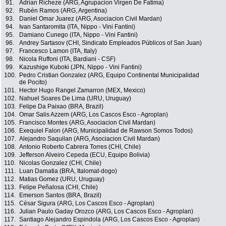
91.
Adrian Richeze (ARG, Agrupacion Virgen De Fatima)
92.
Rubén Ramos (ARG, Argentina)
93.
Daniel Omar Juarez (ARG, Asociacion Civil Mardan)
94.
Ivan Santaromita (ITA, Nippo - Vini Fantini)
95.
Damiano Cunego (ITA, Nippo - Vini Fantini)
96.
Andrey Sartasov (CHI, Sindicato Empleados Públicos of San Juan)
97.
Francesco Lamon (ITA, Italy)
98.
Nicola Ruffoni (ITA, Bardiani - CSF)
99.
Kazushige Kuboki (JPN, Nippo - Vini Fantini)
100.
Pedro Cristian Gonzalez (ARG, Equipo Continental Municipalidad
de Pocito)
101.
Hector Hugo Rangel Zamarron (MEX, Mexico)
102.
Nahuel Soares De Lima (URU, Uruguay)
103.
Felipe Da Paixao (BRA, Brazil)
104.
Omar Salis Azzem (ARG, Los Cascos Esco - Agroplan)
105.
Francisco Montes (ARG, Asociacion Civil Mardan)
106.
Exequiel Falon (ARG, Municipalidad de Rawson Somos Todos)
107.
Alejandro Saquilan (ARG, Asociacion Civil Mardan)
108.
Antonio Roberto Cabrera Torres (CHI, Chile)
109.
Jefferson Alveiro Cepeda (ECU, Equipo Bolivia)
110.
Nicolas Gonzalez (CHI, Chile)
111.
Luan Damatia (BRA, Italomat-dogo)
112.
Matias Gomez (URU, Uruguay)
113.
Felipe Peñalosa (CHI, Chile)
114.
Emerson Santos (BRA, Brazil)
115.
César Sigura (ARG, Los Cascos Esco - Agroplan)
116.
Julian Paulo Gaday Orozco (ARG, Los Cascos Esco - Agroplan)
117.
Santiago Alejandro Espindola (ARG, Los Cascos Esco - Agroplan)