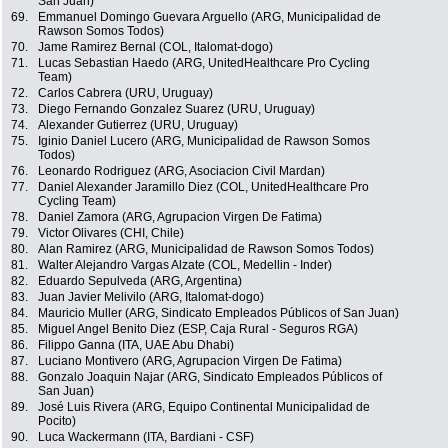
San Juan)
69.
Emmanuel Domingo Guevara Arguello (ARG, Municipalidad de
Rawson Somos Todos)
70.
Jame Ramirez Bernal (COL, Italomat-dogo)
71.
Lucas Sebastian Haedo (ARG, UnitedHealthcare Pro Cycling
Team)
72.
Carlos Cabrera (URU, Uruguay)
73.
Diego Fernando Gonzalez Suarez (URU, Uruguay)
74.
Alexander Gutierrez (URU, Uruguay)
75.
Iginio Daniel Lucero (ARG, Municipalidad de Rawson Somos
Todos)
76.
Leonardo Rodriguez (ARG, Asociacion Civil Mardan)
77.
Daniel Alexander Jaramillo Diez (COL, UnitedHealthcare Pro
Cycling Team)
78.
Daniel Zamora (ARG, Agrupacion Virgen De Fatima)
79.
Victor Olivares (CHI, Chile)
80.
Alan Ramirez (ARG, Municipalidad de Rawson Somos Todos)
81.
Walter Alejandro Vargas Alzate (COL, Medellin - Inder)
82.
Eduardo Sepulveda (ARG, Argentina)
83.
Juan Javier Melivilo (ARG, Italomat-dogo)
84.
Mauricio Muller (ARG, Sindicato Empleados Públicos of San Juan)
85.
Miguel Angel Benito Diez (ESP, Caja Rural - Seguros RGA)
86.
Filippo Ganna (ITA, UAE Abu Dhabi)
87.
Luciano Montivero (ARG, Agrupacion Virgen De Fatima)
88.
Gonzalo Joaquin Najar (ARG, Sindicato Empleados Públicos of
San Juan)
89.
José Luis Rivera (ARG, Equipo Continental Municipalidad de
Pocito)
90.
Luca Wackermann (ITA, Bardiani - CSF)