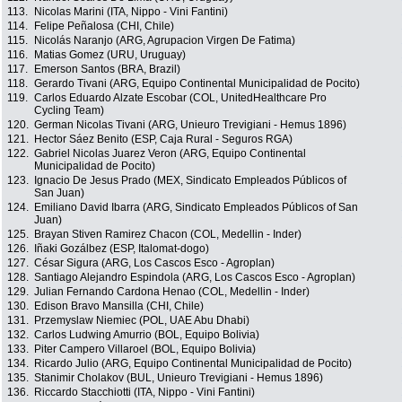
113.
Nicolas Marini (ITA, Nippo - Vini Fantini)
114.
Felipe Peñalosa (CHI, Chile)
115.
Nicolás Naranjo (ARG, Agrupacion Virgen De Fatima)
116.
Matias Gomez (URU, Uruguay)
117.
Emerson Santos (BRA, Brazil)
118.
Gerardo Tivani (ARG, Equipo Continental Municipalidad de Pocito)
119.
Carlos Eduardo Alzate Escobar (COL, UnitedHealthcare Pro
Cycling Team)
120.
German Nicolas Tivani (ARG, Unieuro Trevigiani - Hemus 1896)
121.
Hector Sáez Benito (ESP, Caja Rural - Seguros RGA)
122.
Gabriel Nicolas Juarez Veron (ARG, Equipo Continental
Municipalidad de Pocito)
123.
Ignacio De Jesus Prado (MEX, Sindicato Empleados Públicos of
San Juan)
124.
Emiliano David Ibarra (ARG, Sindicato Empleados Públicos of San
Juan)
125.
Brayan Stiven Ramirez Chacon (COL, Medellin - Inder)
126.
Iñaki Gozálbez (ESP, Italomat-dogo)
127.
César Sigura (ARG, Los Cascos Esco - Agroplan)
128.
Santiago Alejandro Espindola (ARG, Los Cascos Esco - Agroplan)
129.
Julian Fernando Cardona Henao (COL, Medellin - Inder)
130.
Edison Bravo Mansilla (CHI, Chile)
131.
Przemyslaw Niemiec (POL, UAE Abu Dhabi)
132.
Carlos Ludwing Amurrio (BOL, Equipo Bolivia)
133.
Piter Campero Villaroel (BOL, Equipo Bolivia)
134.
Ricardo Julio (ARG, Equipo Continental Municipalidad de Pocito)
135.
Stanimir Cholakov (BUL, Unieuro Trevigiani - Hemus 1896)
136.
Riccardo Stacchiotti (ITA, Nippo - Vini Fantini)