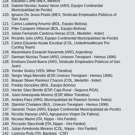
118.
Eduardo Corte (MEX, Mexico)
119.
Gabriel Nicolas Juarez Veron (ARG, Equipo Continental
Municipalidad de Pocito)
120.
Ignacio De Jesus Prado (MEX, Sindicato Empleados Públicos of
San Juan)
121.
Carlos Ludwing Amurrio (BOL, Equipo Bolivia)
122.
Piter Campero Villaroel (BOL, Equipo Bolivia)
123.
Julian Fernando Cardona Henao (COL, Medellin - Inder)
124.
Ricardo Julio (ARG, Equipo Continental Municipalidad de Pocito)
125.
Carlos Eduardo Alzate Escobar (COL, UnitedHealthcare Pro
Cycling Team)
126.
Maximiliano Ezequiel Navarrete (ARG, Argentina)
127.
German Nicolas Tivani (ARG, Unieuro Trevigiani - Hemus 1896)
128.
Emiliano David Ibarra (ARG, Sindicato Empleados Públicos of San
Juan)
129.
Yonder Godoy (VEN, Wilier Triestina)
130.
Sergio Vega Merodio (ESP, Unieuro Trevigiani - Hemus 1896)
131.
Brayan Stiven Ramirez Chacon (COL, Medellin - Inder)
132.
Freddy González (BOL, Equipo Bolivia)
133.
Hector Sáez Benito (ESP, Caja Rural - Seguros RGA)
134.
Julen Amezqueta Moreno (ESP, Wilier Triestina)
135.
Andres Paez (ARG, Municipalidad de Rawson Somos Todos)
136.
Stanimir Cholakov (BUL, Unieuro Trevigiani - Hemus 1896)
137.
Gerardo Tivani (ARG, Equipo Continental Municipalidad de Pocito)
138.
Nicolás Naranjo (ARG, Agrupacion Virgen De Fatima)
139.
Nicolas Marini (ITA, Nippo - Vini Fantini)
140.
Riccardo Stacchiotti (ITA, Nippo - Vini Fantini)
141.
Julian Arredondo Moreno (COL, Nippo - Vini Fantini)
142.
Lorenzo Rota (ITA, Bardiani - CSF)