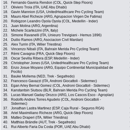
16.
Fernando Gaviria Rendon (COL, Quick-Step Floors)
17.
Oliviero Troia (ITA, UAE Abu Dhabi)
18.
Gavin Mannion (USA, UnitedHealthcare Pro Cycling Team)
19.
Mauro Abel Richeze (ARG, Agrupacion Virgen De Fatima)
20.
Robigzon Leandro Oyola Oyola (COL, Medellin - Inder)
21.
Juan Molina (ARG, Argentina)
22.
Michele Scartezzini (ITA, Italy)
23.
Simone Ravanelli (ITA, Unieuro Trevigiani - Hemus 1896)
24.
Duilio Ramos (ARG, Asociacion Civil Mardan)
25.
Alex Turrin (ITA, Wilier Triestina)
26.
Vincenzo Nibali (ITA, Bahrain Merida Pro Cycling Team)
27.
Rémi Cavagna (FRA, Quick-Step Floors)
28.
Oscar Sevilla Ribera (ESP, Medellin - Inder)
29.
Christopher Jones (USA, UnitedHealthcare Pro Cycling Team)
30.
Enzo Josue Moyano (ARG, Equipo Continental Municipalidad de
Pocito)
31.
Bauke Mollema (NED, Trek - Segafredo)
32.
Francesco Gavazzi (ITA, Androni Giocattoli - Sidermec)
33.
Egan Arley Bernal Gomez (COL, Androni Giocattoli - Sidermec)
34.
Kanstantsin Siutsou (BLR, Bahrain Merida Pro Cycling Team)
35.
Lucas Manuel Gaday Orozco (ARG, Los Cascos Esco - Agroplan)
36.
Rodolfo Andres Torres Agudelo (COL, Androni Giocattoli -
Sidermec)
37.
Jonathan Lastra Martinez (ESP, Caja Rural - Seguros RGA)
38.
Ariel Maximiliano Richeze (ARG, Quick-Step Floors)
39.
Matteo Draperi (ITA, Wilier Triestina)
40.
Matthias Brändle (AUT, Trek - Segafredo)
41.
Rui Alberto Faria Da Costa (POR, UAE Abu Dhabi)