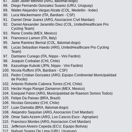
87.
Juan Javier Melivilo (ARG, Italomat-dogo)
88.
Diego Fernando Gonzalez Suarez (URU, Uruguay)
89.
Walter Alejandro Vargas Alzate (COL, Medellin - Inder)
90.
Luca Wackermann (ITA, Bardiani - CSF)
91.
Daniel Omar Juarez (ARG, Asociacion Civil Mardan)
92.
Daniel Alexander Jaramillo Diez (COL, UnitedHealthcare Pro
Cycling Team)
93.
Rene Corella (MEX, Mexico)
94.
Francesco Lamon (ITA, Italy)
95.
Jame Ramirez Bernal (COL, Italomat-dogo)
96.
Lucas Sebastian Haedo (ARG, UnitedHealthcare Pro Cycling
Team)
97.
Damiano Cunego (ITA, Nippo - Vini Fantini)
98.
Joaquin Corbalan (CHI, Chile)
99.
Kazushige Kuboki (JPN, Nippo - Vini Fantini)
100.
Nicola Ruffoni (ITA, Bardiani - CSF)
101.
Pedro Cristian Gonzalez (ARG, Equipo Continental Municipalidad
de Pocito)
102.
Antonio Roberto Cabrera Torres (CHI, Chile)
103.
Hector Hugo Rangel Zamarron (MEX, Mexico)
104.
Exequiel Falon (ARG, Municipalidad de Rawson Somos Todos)
105.
Felipe Da Paixao (BRA, Brazil)
106.
Nicolas Gonzalez (CHI, Chile)
107.
Luan Damatia (BRA, Italomat-dogo)
108.
Alejandro Saquilan (ARG, Asociacion Civil Mardan)
109.
Omar Salis Azzem (ARG, Los Cascos Esco - Agroplan)
110.
Francisco Montes (ARG, Asociacion Civil Mardan)
111.
Jefferson Alveiro Cepeda (ECU, Equipo Bolivia)
112.
Nahuel Soares De Lima (URU, Uruguay)