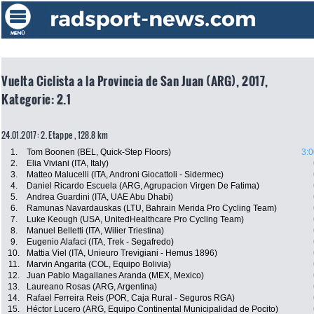
Vuelta Ciclista a la Provincia de San Juan (ARG), 2017,
Kategorie: 2.1
24.01.2017: 2. Etappe , 128.8 km
1.
Tom Boonen (BEL, Quick-Step Floors)
3:0
2.
Elia Viviani (ITA, Italy)
3.
Matteo Malucelli (ITA, Androni Giocattoli - Sidermec)
4.
Daniel Ricardo Escuela (ARG, Agrupacion Virgen De Fatima)
5.
Andrea Guardini (ITA, UAE Abu Dhabi)
6.
Ramunas Navardauskas (LTU, Bahrain Merida Pro Cycling Team)
7.
Luke Keough (USA, UnitedHealthcare Pro Cycling Team)
8.
Manuel Belletti (ITA, Wilier Triestina)
9.
Eugenio Alafaci (ITA, Trek - Segafredo)
10.
Mattia Viel (ITA, Unieuro Trevigiani - Hemus 1896)
11.
Marvin Angarita (COL, Equipo Bolivia)
12.
Juan Pablo Magallanes Aranda (MEX, Mexico)
13.
Laureano Rosas (ARG, Argentina)
14.
Rafael Ferreira Reis (POR, Caja Rural - Seguros RGA)
15.
Héctor Lucero (ARG, Equipo Continental Municipalidad de Pocito)