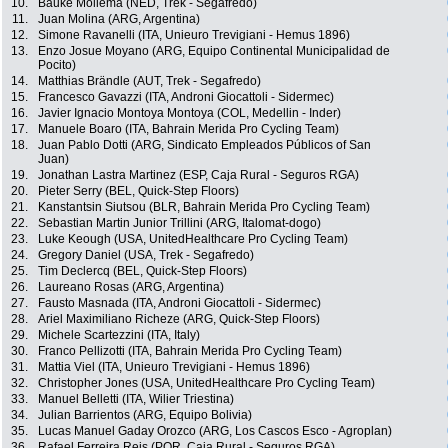
10.
Bauke Mollema (NED, Trek - Segafredo)
11.
Juan Molina (ARG, Argentina)
12.
Simone Ravanelli (ITA, Unieuro Trevigiani - Hemus 1896)
13.
Enzo Josue Moyano (ARG, Equipo Continental Municipalidad de
Pocito)
14.
Matthias Brändle (AUT, Trek - Segafredo)
15.
Francesco Gavazzi (ITA, Androni Giocattoli - Sidermec)
16.
Javier Ignacio Montoya Montoya (COL, Medellin - Inder)
17.
Manuele Boaro (ITA, Bahrain Merida Pro Cycling Team)
18.
Juan Pablo Dotti (ARG, Sindicato Empleados Públicos of San
Juan)
19.
Jonathan Lastra Martinez (ESP, Caja Rural - Seguros RGA)
20.
Pieter Serry (BEL, Quick-Step Floors)
21.
Kanstantsin Siutsou (BLR, Bahrain Merida Pro Cycling Team)
22.
Sebastian Martin Junior Trillini (ARG, Italomat-dogo)
23.
Luke Keough (USA, UnitedHealthcare Pro Cycling Team)
24.
Gregory Daniel (USA, Trek - Segafredo)
25.
Tim Declercq (BEL, Quick-Step Floors)
26.
Laureano Rosas (ARG, Argentina)
27.
Fausto Masnada (ITA, Androni Giocattoli - Sidermec)
28.
Ariel Maximiliano Richeze (ARG, Quick-Step Floors)
29.
Michele Scartezzini (ITA, Italy)
30.
Franco Pellizotti (ITA, Bahrain Merida Pro Cycling Team)
31.
Mattia Viel (ITA, Unieuro Trevigiani - Hemus 1896)
32.
Christopher Jones (USA, UnitedHealthcare Pro Cycling Team)
33.
Manuel Belletti (ITA, Wilier Triestina)
34.
Julian Barrientos (ARG, Equipo Bolivia)
35.
Lucas Manuel Gaday Orozco (ARG, Los Cascos Esco - Agroplan)
36.
Rafael Ferreira Reis (POR, Caja Rural - Seguros RGA)