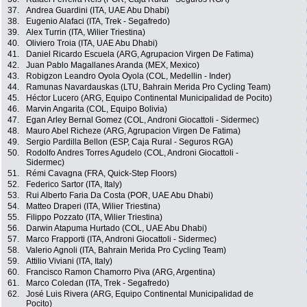
37.
Andrea Guardini (ITA, UAE Abu Dhabi)
38.
Eugenio Alafaci (ITA, Trek - Segafredo)
39.
Alex Turrin (ITA, Wilier Triestina)
40.
Oliviero Troia (ITA, UAE Abu Dhabi)
41.
Daniel Ricardo Escuela (ARG, Agrupacion Virgen De Fatima)
42.
Juan Pablo Magallanes Aranda (MEX, Mexico)
43.
Robigzon Leandro Oyola Oyola (COL, Medellin - Inder)
44.
Ramunas Navardauskas (LTU, Bahrain Merida Pro Cycling Team)
45.
Héctor Lucero (ARG, Equipo Continental Municipalidad de Pocito)
46.
Marvin Angarita (COL, Equipo Bolivia)
47.
Egan Arley Bernal Gomez (COL, Androni Giocattoli - Sidermec)
48.
Mauro Abel Richeze (ARG, Agrupacion Virgen De Fatima)
49.
Sergio Pardilla Bellon (ESP, Caja Rural - Seguros RGA)
50.
Rodolfo Andres Torres Agudelo (COL, Androni Giocattoli -
Sidermec)
51.
Rémi Cavagna (FRA, Quick-Step Floors)
52.
Federico Sartor (ITA, Italy)
53.
Rui Alberto Faria Da Costa (POR, UAE Abu Dhabi)
54.
Matteo Draperi (ITA, Wilier Triestina)
55.
Filippo Pozzato (ITA, Wilier Triestina)
56.
Darwin Atapuma Hurtado (COL, UAE Abu Dhabi)
57.
Marco Frapporti (ITA, Androni Giocattoli - Sidermec)
58.
Valerio Agnoli (ITA, Bahrain Merida Pro Cycling Team)
59.
Attilio Viviani (ITA, Italy)
60.
Francisco Ramon Chamorro Piva (ARG, Argentina)
61.
Marco Coledan (ITA, Trek - Segafredo)
62.
José Luis Rivera (ARG, Equipo Continental Municipalidad de
Pocito)