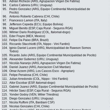
93.
Adrián Richeze (ARG, Agrupacion Virgen De Fatima)
94.
Carlos Cabrera (URU, Uruguay)
95.
Pedro Gonzalez (ARG, Equipo Continental Municipalidad de
Pocito)
96.
Antonio Roberto Cabrera (CHI, Chile)
97.
Francesco Lamon (ITA, Italy)
98.
Jefferson Cepeda (ECU, Equipo Bolivia)
99.
Miguel Benito (ESP, Caja Rural - Seguros RGA)
100.
Wilmer Dario Rodriguez (COL, Italomat-dogo)
101.
Eder Frayre (MEX, Mexico)
102.
Felipe Da Paixo (BRA, Brazil)
103.
Riccardo Stacchiotti (ITA, Nippo - Vini Fantini)
104.
Iginio Daniel Lucero (ARG, Municipalidad de Rawson Somos
Todos)
105.
Ricardo Julio (ARG, Equipo Continental Municipalidad de Pocito)
106.
Alexander Gutierrez (URU, Uruguay)
107.
Nicolás Naranjo (ARG, Agrupacion Virgen De Fatima)
108.
Daniel Juarez (ARG, Asociacion Civil Mardan)
109.
Omar Azzem (ARG, Los Cascos Esco - Agroplan)
110.
Felipe Penalosa (CHI, Chile)
111.
Julian Arredondo (COL, Nippo - Vini Fantini)
112.
Aitor Escobar (ESP, Italomat-dogo)
113.
Gabriel Juarez (ARG, Equipo Continental Municipalidad de Pocito)
114.
Héctor Saez (ESP, Caja Rural - Seguros RGA)
115.
Yonder Godoy (VEN, Wilier Triestina)
116.
Diego Gonzalez (URU, Uruguay)
117.
Nicola Ruffoni (ITA, Bardiani CSF)
118.
Nicolas Gonzales (CHI, Chile)