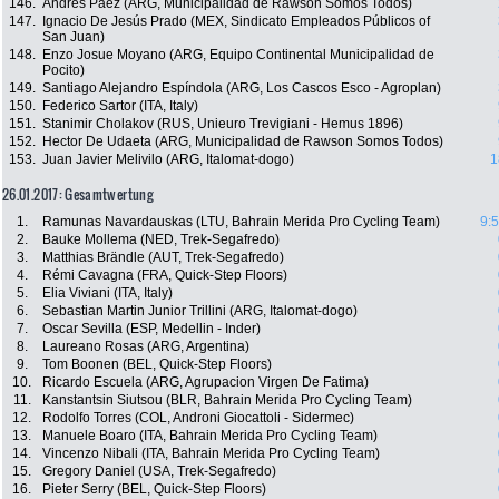
146.
Andrés Paez (ARG, Municipalidad de Rawson Somos Todos)
147.
Ignacio De Jesús Prado (MEX, Sindicato Empleados Públicos of
San Juan)
148.
Enzo Josue Moyano (ARG, Equipo Continental Municipalidad de
Pocito)
149.
Santiago Alejandro Espíndola (ARG, Los Cascos Esco - Agroplan)
150.
Federico Sartor (ITA, Italy)
151.
Stanimir Cholakov (RUS, Unieuro Trevigiani - Hemus 1896)
152.
Hector De Udaeta (ARG, Municipalidad de Rawson Somos Todos)
153.
Juan Javier Melivilo (ARG, Italomat-dogo)
1
26.01.2017: Gesamtwertung
1.
Ramunas Navardauskas (LTU, Bahrain Merida Pro Cycling Team)
9:
2.
Bauke Mollema (NED, Trek-Segafredo)
3.
Matthias Brändle (AUT, Trek-Segafredo)
4.
Rémi Cavagna (FRA, Quick-Step Floors)
5.
Elia Viviani (ITA, Italy)
6.
Sebastian Martin Junior Trillini (ARG, Italomat-dogo)
7.
Oscar Sevilla (ESP, Medellin - Inder)
8.
Laureano Rosas (ARG, Argentina)
9.
Tom Boonen (BEL, Quick-Step Floors)
10.
Ricardo Escuela (ARG, Agrupacion Virgen De Fatima)
11.
Kanstantsin Siutsou (BLR, Bahrain Merida Pro Cycling Team)
12.
Rodolfo Torres (COL, Androni Giocattoli - Sidermec)
13.
Manuele Boaro (ITA, Bahrain Merida Pro Cycling Team)
14.
Vincenzo Nibali (ITA, Bahrain Merida Pro Cycling Team)
15.
Gregory Daniel (USA, Trek-Segafredo)
16.
Pieter Serry (BEL, Quick-Step Floors)