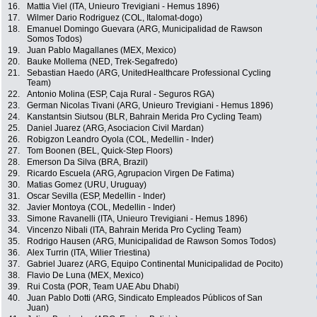
16.
Mattia Viel (ITA, Unieuro Trevigiani - Hemus 1896)
17.
Wilmer Dario Rodriguez (COL, Italomat-dogo)
18.
Emanuel Domingo Guevara (ARG, Municipalidad de Rawson
Somos Todos)
19.
Juan Pablo Magallanes (MEX, Mexico)
20.
Bauke Mollema (NED, Trek-Segafredo)
21.
Sebastian Haedo (ARG, UnitedHealthcare Professional Cycling
Team)
22.
Antonio Molina (ESP, Caja Rural - Seguros RGA)
23.
German Nicolas Tivani (ARG, Unieuro Trevigiani - Hemus 1896)
24.
Kanstantsin Siutsou (BLR, Bahrain Merida Pro Cycling Team)
25.
Daniel Juarez (ARG, Asociacion Civil Mardan)
26.
Robigzon Leandro Oyola (COL, Medellin - Inder)
27.
Tom Boonen (BEL, Quick-Step Floors)
28.
Emerson Da Silva (BRA, Brazil)
29.
Ricardo Escuela (ARG, Agrupacion Virgen De Fatima)
30.
Matias Gomez (URU, Uruguay)
31.
Oscar Sevilla (ESP, Medellin - Inder)
32.
Javier Montoya (COL, Medellin - Inder)
33.
Simone Ravanelli (ITA, Unieuro Trevigiani - Hemus 1896)
34.
Vincenzo Nibali (ITA, Bahrain Merida Pro Cycling Team)
35.
Rodrigo Hausen (ARG, Municipalidad de Rawson Somos Todos)
36.
Alex Turrin (ITA, Wilier Triestina)
37.
Gabriel Juarez (ARG, Equipo Continental Municipalidad de Pocito)
38.
Flavio De Luna (MEX, Mexico)
39.
Rui Costa (POR, Team UAE Abu Dhabi)
40.
Juan Pablo Dotti (ARG, Sindicato Empleados Públicos of San
Juan)