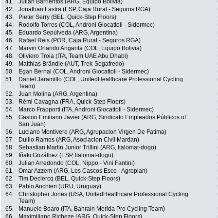
41.
Julian Barrientos (ARG, Equipo Bolivia)
42.
Jonathan Lastra (ESP, Caja Rural - Seguros RGA)
43.
Pieter Serry (BEL, Quick-Step Floors)
44.
Rodolfo Torres (COL, Androni Giocattoli - Sidermec)
45.
Eduardo Sepúlveda (ARG, Argentina)
46.
Rafael Reis (POR, Caja Rural - Seguros RGA)
47.
Marvin Orlando Angarita (COL, Equipo Bolivia)
48.
Oliviero Troia (ITA, Team UAE Abu Dhabi)
49.
Matthias Brändle (AUT, Trek-Segafredo)
50.
Egan Bernal (COL, Androni Giocattoli - Sidermec)
51.
Daniel Jaramillo (COL, UnitedHealthcare Professional Cycling
Team)
52.
Juan Molina (ARG, Argentina)
53.
Rémi Cavagna (FRA, Quick-Step Floors)
54.
Marco Frapporti (ITA, Androni Giocattoli - Sidermec)
55.
Gaston Emiliano Javier (ARG, Sindicato Empleados Públicos of
San Juan)
56.
Luciano Montivero (ARG, Agrupacion Virgen De Fatima)
57.
Duilio Ramos (ARG, Asociacion Civil Mardan)
58.
Sebastian Martin Junior Trillini (ARG, Italomat-dogo)
59.
Iñaki Gozálbez (ESP, Italomat-dogo)
60.
Julian Arredondo (COL, Nippo - Vini Fantini)
61.
Omar Azzem (ARG, Los Cascos Esco - Agroplan)
62.
Tim Declercq (BEL, Quick-Step Floors)
63.
Pablo Anchieri (URU, Uruguay)
64.
Christopher Jones (USA, UnitedHealthcare Professional Cycling
Team)
65.
Manuele Boaro (ITA, Bahrain Merida Pro Cycling Team)
66.
Maximiliano Richeze (ARG, Quick-Step Floors)