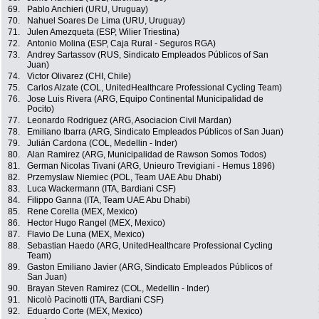
69.
Pablo Anchieri (URU, Uruguay)
70.
Nahuel Soares De Lima (URU, Uruguay)
71.
Julen Amezqueta (ESP, Wilier Triestina)
72.
Antonio Molina (ESP, Caja Rural - Seguros RGA)
73.
Andrey Sartassov (RUS, Sindicato Empleados Públicos of San
Juan)
74.
Victor Olivarez (CHI, Chile)
75.
Carlos Alzate (COL, UnitedHealthcare Professional Cycling Team)
76.
Jose Luis Rivera (ARG, Equipo Continental Municipalidad de
Pocito)
77.
Leonardo Rodriguez (ARG, Asociacion Civil Mardan)
78.
Emiliano Ibarra (ARG, Sindicato Empleados Públicos of San Juan)
79.
Julián Cardona (COL, Medellin - Inder)
80.
Alan Ramirez (ARG, Municipalidad de Rawson Somos Todos)
81.
German Nicolas Tivani (ARG, Unieuro Trevigiani - Hemus 1896)
82.
Przemyslaw Niemiec (POL, Team UAE Abu Dhabi)
83.
Luca Wackermann (ITA, Bardiani CSF)
84.
Filippo Ganna (ITA, Team UAE Abu Dhabi)
85.
Rene Corella (MEX, Mexico)
86.
Hector Hugo Rangel (MEX, Mexico)
87.
Flavio De Luna (MEX, Mexico)
88.
Sebastian Haedo (ARG, UnitedHealthcare Professional Cycling
Team)
89.
Gaston Emiliano Javier (ARG, Sindicato Empleados Públicos of
San Juan)
90.
Brayan Steven Ramirez (COL, Medellin - Inder)
91.
Nicolò Pacinotti (ITA, Bardiani CSF)
92.
Eduardo Corte (MEX, Mexico)