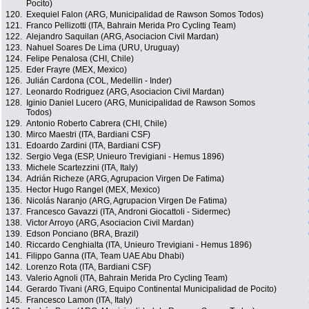
Pocito)
120.
Exequiel Falon (ARG, Municipalidad de Rawson Somos Todos)
121.
Franco Pellizotti (ITA, Bahrain Merida Pro Cycling Team)
122.
Alejandro Saquilan (ARG, Asociacion Civil Mardan)
123.
Nahuel Soares De Lima (URU, Uruguay)
124.
Felipe Penalosa (CHI, Chile)
125.
Eder Frayre (MEX, Mexico)
126.
Julián Cardona (COL, Medellin - Inder)
127.
Leonardo Rodriguez (ARG, Asociacion Civil Mardan)
128.
Iginio Daniel Lucero (ARG, Municipalidad de Rawson Somos
Todos)
129.
Antonio Roberto Cabrera (CHI, Chile)
130.
Mirco Maestri (ITA, Bardiani CSF)
131.
Edoardo Zardini (ITA, Bardiani CSF)
132.
Sergio Vega (ESP, Unieuro Trevigiani - Hemus 1896)
133.
Michele Scartezzini (ITA, Italy)
134.
Adrián Richeze (ARG, Agrupacion Virgen De Fatima)
135.
Hector Hugo Rangel (MEX, Mexico)
136.
Nicolás Naranjo (ARG, Agrupacion Virgen De Fatima)
137.
Francesco Gavazzi (ITA, Androni Giocattoli - Sidermec)
138.
Victor Arroyo (ARG, Asociacion Civil Mardan)
139.
Edson Ponciano (BRA, Brazil)
140.
Riccardo Cenghialta (ITA, Unieuro Trevigiani - Hemus 1896)
141.
Filippo Ganna (ITA, Team UAE Abu Dhabi)
142.
Lorenzo Rota (ITA, Bardiani CSF)
143.
Valerio Agnoli (ITA, Bahrain Merida Pro Cycling Team)
144.
Gerardo Tivani (ARG, Equipo Continental Municipalidad de Pocito)
145.
Francesco Lamon (ITA, Italy)