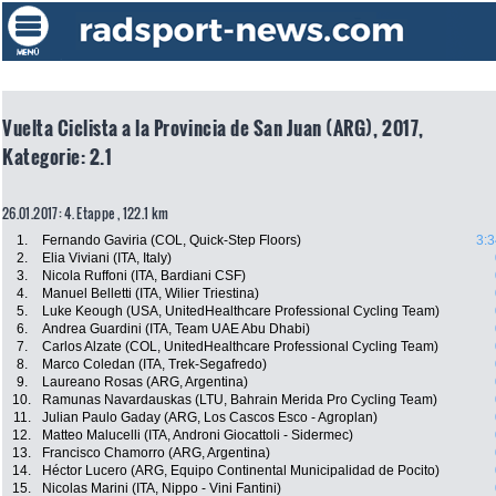
Vuelta Ciclista a la Provincia de San Juan (ARG), 2017,
Kategorie: 2.1
26.01.2017: 4. Etappe , 122.1 km
1.
Fernando Gaviria (COL, Quick-Step Floors)
3:3
2.
Elia Viviani (ITA, Italy)
3.
Nicola Ruffoni (ITA, Bardiani CSF)
4.
Manuel Belletti (ITA, Wilier Triestina)
5.
Luke Keough (USA, UnitedHealthcare Professional Cycling Team)
6.
Andrea Guardini (ITA, Team UAE Abu Dhabi)
7.
Carlos Alzate (COL, UnitedHealthcare Professional Cycling Team)
8.
Marco Coledan (ITA, Trek-Segafredo)
9.
Laureano Rosas (ARG, Argentina)
10.
Ramunas Navardauskas (LTU, Bahrain Merida Pro Cycling Team)
11.
Julian Paulo Gaday (ARG, Los Cascos Esco - Agroplan)
12.
Matteo Malucelli (ITA, Androni Giocattoli - Sidermec)
13.
Francisco Chamorro (ARG, Argentina)
14.
Héctor Lucero (ARG, Equipo Continental Municipalidad de Pocito)
15.
Nicolas Marini (ITA, Nippo - Vini Fantini)