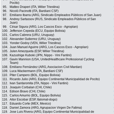
Pocito)
95.
Matteo Draperi (ITA, Wilier Triestina)
96.
Nicolò Pacinotti (ITA, Bardiani CSF)
97.
Emiliano Ibarra (ARG, Sindicato Empleados Públicos of San Juan)
98.
Andrey Sartassov (RUS, Sindicato Empleados Públicos of San
Juan)
99.
César Sigura (ARG, Los Cascos Esco - Agroplan)
100.
Jefferson Cepeda (ECU, Equipo Bolivia)
101.
Carlos Cabrera (URU, Uruguay)
102.
Alexander Gutierrez (URU, Uruguay)
103.
Yonder Godoy (VEN, Wilier Triestina)
104.
Juan Manuel Aguirre (ARG, Los Cascos Esco - Agroplan)
105.
Julen Amezqueta (ESP, Wilier Triestina)
106.
Kazushige Kuboki (JPN, Nippo - Vini Fantini)
107.
Gavin Mannion (USA, UnitedHealthcare Professional Cycling
Team)
108.
Emiliano Fernández (ARG, Asociacion Civil Mardan)
109.
Luca Wackermann (ITA, Bardiani CSF)
110.
Piter Campero (BOL, Equipo Bolivia)
111.
Ricardo Julio (ARG, Equipo Continental Municipalidad de Pocito)
112.
Ivan Santaromita (ITA, Nippo - Vini Fantini)
113.
Joaquin Corbalan (CHI, Chile)
114.
Edison Bravo (CHI, Chile)
115.
Carlos Amurrio (BOL, Equipo Bolivia)
116.
Aitor Escobar (ESP, Italomat-dogo)
117.
Eduardo Corte (MEX, Mexico)
118.
Daniel Zamora (ARG, Agrupacion Virgen De Fatima)
119.
Jose Luis Rivera (ARG, Equipo Continental Municipalidad de