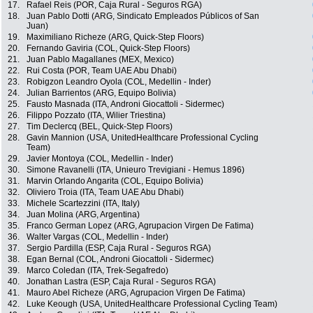
17.
Rafael Reis (POR, Caja Rural - Seguros RGA)
18.
Juan Pablo Dotti (ARG, Sindicato Empleados Públicos of San
Juan)
19.
Maximiliano Richeze (ARG, Quick-Step Floors)
20.
Fernando Gaviria (COL, Quick-Step Floors)
21.
Juan Pablo Magallanes (MEX, Mexico)
22.
Rui Costa (POR, Team UAE Abu Dhabi)
23.
Robigzon Leandro Oyola (COL, Medellin - Inder)
24.
Julian Barrientos (ARG, Equipo Bolivia)
25.
Fausto Masnada (ITA, Androni Giocattoli - Sidermec)
26.
Filippo Pozzato (ITA, Wilier Triestina)
27.
Tim Declercq (BEL, Quick-Step Floors)
28.
Gavin Mannion (USA, UnitedHealthcare Professional Cycling
Team)
29.
Javier Montoya (COL, Medellin - Inder)
30.
Simone Ravanelli (ITA, Unieuro Trevigiani - Hemus 1896)
31.
Marvin Orlando Angarita (COL, Equipo Bolivia)
32.
Oliviero Troia (ITA, Team UAE Abu Dhabi)
33.
Michele Scartezzini (ITA, Italy)
34.
Juan Molina (ARG, Argentina)
35.
Franco German Lopez (ARG, Agrupacion Virgen De Fatima)
36.
Walter Vargas (COL, Medellin - Inder)
37.
Sergio Pardilla (ESP, Caja Rural - Seguros RGA)
38.
Egan Bernal (COL, Androni Giocattoli - Sidermec)
39.
Marco Coledan (ITA, Trek-Segafredo)
40.
Jonathan Lastra (ESP, Caja Rural - Seguros RGA)
41.
Mauro Abel Richeze (ARG, Agrupacion Virgen De Fatima)
42.
Luke Keough (USA, UnitedHealthcare Professional Cycling Team)