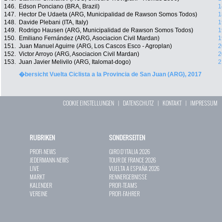
146.
Edson Ponciano (BRA, Brazil)
1
147.
Hector De Udaeta (ARG, Municipalidad de Rawson Somos Todos)
1
148.
Davide Plebani (ITA, Italy)
1
149.
Rodrigo Hausen (ARG, Municipalidad de Rawson Somos Todos)
1
150.
Emiliano Fernández (ARG, Asociacion Civil Mardan)
1
151.
Juan Manuel Aguirre (ARG, Los Cascos Esco - Agroplan)
2
152.
Victor Arroyo (ARG, Asociacion Civil Mardan)
2
153.
Juan Javier Melivilo (ARG, Italomat-dogo)
2
�bersicht Vuelta Ciclista a la Provincia de San Juan (ARG), 2017
COOKIE EINSTELLUNGEN
|
DATENSCHUTZ
|
KONTAKT
|
IMPRESSUM
RUBRIKEN
SONDERSEITEN
PROFI-NEWS
GIRO D`ITALIA 2026
JEDERMANN-NEWS
TOUR DE FRANCE 2026
LIVE
VUELTA A ESPAÑA 2026
MARKT
RENNERGEBNISSE
KALENDER
PROFI-TEAMS
VEREINE
PROFI-FAHRER