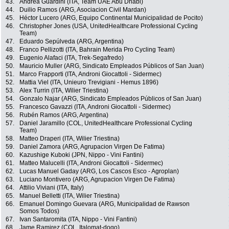
43.
Andrea Guardini (ITA, Team UAE Abu Dhabi)
44.
Duilio Ramos (ARG, Asociacion Civil Mardan)
45.
Héctor Lucero (ARG, Equipo Continental Municipalidad de Pocito)
46.
Christopher Jones (USA, UnitedHealthcare Professional Cycling
Team)
47.
Eduardo Sepúlveda (ARG, Argentina)
48.
Franco Pellizotti (ITA, Bahrain Merida Pro Cycling Team)
49.
Eugenio Alafaci (ITA, Trek-Segafredo)
50.
Mauricio Muller (ARG, Sindicato Empleados Públicos of San Juan)
51.
Marco Frapporti (ITA, Androni Giocattoli - Sidermec)
52.
Mattia Viel (ITA, Unieuro Trevigiani - Hemus 1896)
53.
Alex Turrin (ITA, Wilier Triestina)
54.
Gonzalo Najar (ARG, Sindicato Empleados Públicos of San Juan)
55.
Francesco Gavazzi (ITA, Androni Giocattoli - Sidermec)
56.
Rubén Ramos (ARG, Argentina)
57.
Daniel Jaramillo (COL, UnitedHealthcare Professional Cycling
Team)
58.
Matteo Draperi (ITA, Wilier Triestina)
59.
Daniel Zamora (ARG, Agrupacion Virgen De Fatima)
60.
Kazushige Kuboki (JPN, Nippo - Vini Fantini)
61.
Matteo Malucelli (ITA, Androni Giocattoli - Sidermec)
62.
Lucas Manuel Gaday (ARG, Los Cascos Esco - Agroplan)
63.
Luciano Montivero (ARG, Agrupacion Virgen De Fatima)
64.
Attilio Viviani (ITA, Italy)
65.
Manuel Belletti (ITA, Wilier Triestina)
66.
Emanuel Domingo Guevara (ARG, Municipalidad de Rawson
Somos Todos)
67.
Ivan Santaromita (ITA, Nippo - Vini Fantini)
68.
Jame Ramirez (COL, Italomat-dogo)