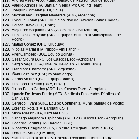
119.
Andrés Paez (ARG, Municipalidad de Rawson Somos Todos)
120.
Valerio Agnoli (ITA, Bahrain Merida Pro Cycling Team)
121.
Joaquin Corbalan (CHI, Chile)
122.
Maximiliano Ezequiel Navarrete (ARG, Argentina)
123.
Exequiel Falon (ARG, Municipalidad de Rawson Somos Todos)
124.
Edison Bravo (CHI, Chile)
125.
Alejandro Saquilan (ARG, Asociacion Civil Mardan)
126.
Enzo Josue Moyano (ARG, Equipo Continental Municipalidad de
Pocito)
127.
Matias Gomez (URU, Uruguay)
128.
Nicolas Marini (ITA, Nippo - Vini Fantini)
129.
Piter Campero (BOL, Equipo Bolivia)
130.
César Sigura (ARG, Los Cascos Esco - Agroplan)
131.
Sergio Vega (ESP, Unieuro Trevigiani - Hemus 1896)
132.
Francisco Chamorro (ARG, Argentina)
133.
Iñaki Gozálbez (ESP, Italomat-dogo)
134.
Carlos Amurrio (BOL, Equipo Bolivia)
135.
Emerson Da Silva (BRA, Brazil)
136.
Julian Paulo Gaday (ARG, Los Cascos Esco - Agroplan)
137.
Ignacio De Jesús Prado (MEX, Sindicato Empleados Públicos of
San Juan)
138.
Gerardo Tivani (ARG, Equipo Continental Municipalidad de Pocito)
139.
Lorenzo Rota (ITA, Bardiani CSF)
140.
Mirco Maestri (ITA, Bardiani CSF)
141.
Santiago Alejandro Espíndola (ARG, Los Cascos Esco - Agroplan)
142.
Edoardo Zardini (ITA, Bardiani CSF)
143.
Riccardo Cenghialta (ITA, Unieuro Trevigiani - Hemus 1896)
1
144.
Federico Sartor (ITA, Italy)
1
145.
Stanimir Cholakov (RUS, Unieuro Trevigiani - Hemus 1896)
1