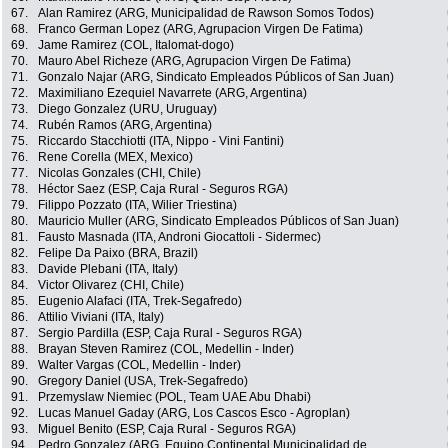
67.
Alan Ramirez (ARG, Municipalidad de Rawson Somos Todos)
68.
Franco German Lopez (ARG, Agrupacion Virgen De Fatima)
69.
Jame Ramirez (COL, Italomat-dogo)
70.
Mauro Abel Richeze (ARG, Agrupacion Virgen De Fatima)
71.
Gonzalo Najar (ARG, Sindicato Empleados Públicos of San Juan)
72.
Maximiliano Ezequiel Navarrete (ARG, Argentina)
73.
Diego Gonzalez (URU, Uruguay)
74.
Rubén Ramos (ARG, Argentina)
75.
Riccardo Stacchiotti (ITA, Nippo - Vini Fantini)
76.
Rene Corella (MEX, Mexico)
77.
Nicolas Gonzales (CHI, Chile)
78.
Héctor Saez (ESP, Caja Rural - Seguros RGA)
79.
Filippo Pozzato (ITA, Wilier Triestina)
80.
Mauricio Muller (ARG, Sindicato Empleados Públicos of San Juan)
81.
Fausto Masnada (ITA, Androni Giocattoli - Sidermec)
82.
Felipe Da Paixo (BRA, Brazil)
83.
Davide Plebani (ITA, Italy)
84.
Victor Olivarez (CHI, Chile)
85.
Eugenio Alafaci (ITA, Trek-Segafredo)
86.
Attilio Viviani (ITA, Italy)
87.
Sergio Pardilla (ESP, Caja Rural - Seguros RGA)
88.
Brayan Steven Ramirez (COL, Medellin - Inder)
89.
Walter Vargas (COL, Medellin - Inder)
90.
Gregory Daniel (USA, Trek-Segafredo)
91.
Przemyslaw Niemiec (POL, Team UAE Abu Dhabi)
92.
Lucas Manuel Gaday (ARG, Los Cascos Esco - Agroplan)
93.
Miguel Benito (ESP, Caja Rural - Seguros RGA)
94.
Pedro Gonzalez (ARG, Equipo Continental Municipalidad de