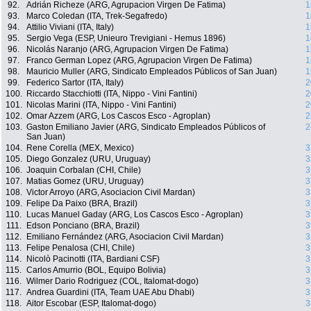
92.
Adrián Richeze (ARG, Agrupacion Virgen De Fatima)
1
93.
Marco Coledan (ITA, Trek-Segafredo)
1
94.
Attilio Viviani (ITA, Italy)
1
95.
Sergio Vega (ESP, Unieuro Trevigiani - Hemus 1896)
1
96.
Nicolás Naranjo (ARG, Agrupacion Virgen De Fatima)
1
97.
Franco German Lopez (ARG, Agrupacion Virgen De Fatima)
1
98.
Mauricio Muller (ARG, Sindicato Empleados Públicos of San Juan)
1
99.
Federico Sartor (ITA, Italy)
2
100.
Riccardo Stacchiotti (ITA, Nippo - Vini Fantini)
2
101.
Nicolas Marini (ITA, Nippo - Vini Fantini)
2
102.
Omar Azzem (ARG, Los Cascos Esco - Agroplan)
2
103.
Gaston Emiliano Javier (ARG, Sindicato Empleados Públicos of
2
San Juan)
104.
Rene Corella (MEX, Mexico)
3
105.
Diego Gonzalez (URU, Uruguay)
3
106.
Joaquin Corbalan (CHI, Chile)
3
107.
Matias Gomez (URU, Uruguay)
3
108.
Victor Arroyo (ARG, Asociacion Civil Mardan)
3
109.
Felipe Da Paixo (BRA, Brazil)
3
110.
Lucas Manuel Gaday (ARG, Los Cascos Esco - Agroplan)
3
111.
Edson Ponciano (BRA, Brazil)
3
112.
Emiliano Fernández (ARG, Asociacion Civil Mardan)
3
113.
Felipe Penalosa (CHI, Chile)
3
114.
Nicolò Pacinotti (ITA, Bardiani CSF)
3
115.
Carlos Amurrio (BOL, Equipo Bolivia)
3
116.
Wilmer Dario Rodriguez (COL, Italomat-dogo)
3
117.
Andrea Guardini (ITA, Team UAE Abu Dhabi)
3
118.
Aitor Escobar (ESP, Italomat-dogo)
3