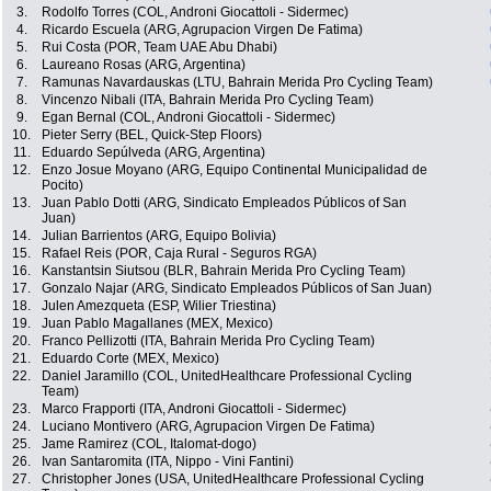
3.
Rodolfo Torres (COL, Androni Giocattoli - Sidermec)
4.
Ricardo Escuela (ARG, Agrupacion Virgen De Fatima)
5.
Rui Costa (POR, Team UAE Abu Dhabi)
6.
Laureano Rosas (ARG, Argentina)
7.
Ramunas Navardauskas (LTU, Bahrain Merida Pro Cycling Team)
8.
Vincenzo Nibali (ITA, Bahrain Merida Pro Cycling Team)
9.
Egan Bernal (COL, Androni Giocattoli - Sidermec)
10.
Pieter Serry (BEL, Quick-Step Floors)
11.
Eduardo Sepúlveda (ARG, Argentina)
12.
Enzo Josue Moyano (ARG, Equipo Continental Municipalidad de
Pocito)
13.
Juan Pablo Dotti (ARG, Sindicato Empleados Públicos of San
Juan)
14.
Julian Barrientos (ARG, Equipo Bolivia)
15.
Rafael Reis (POR, Caja Rural - Seguros RGA)
16.
Kanstantsin Siutsou (BLR, Bahrain Merida Pro Cycling Team)
17.
Gonzalo Najar (ARG, Sindicato Empleados Públicos of San Juan)
18.
Julen Amezqueta (ESP, Wilier Triestina)
19.
Juan Pablo Magallanes (MEX, Mexico)
20.
Franco Pellizotti (ITA, Bahrain Merida Pro Cycling Team)
21.
Eduardo Corte (MEX, Mexico)
22.
Daniel Jaramillo (COL, UnitedHealthcare Professional Cycling
Team)
23.
Marco Frapporti (ITA, Androni Giocattoli - Sidermec)
24.
Luciano Montivero (ARG, Agrupacion Virgen De Fatima)
25.
Jame Ramirez (COL, Italomat-dogo)
26.
Ivan Santaromita (ITA, Nippo - Vini Fantini)
27.
Christopher Jones (USA, UnitedHealthcare Professional Cycling