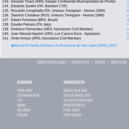
133.
Gerardo Tivani (ARG, Equipo Continental Municipalidad de Pocito)
3
134.
Edoardo Zardini (ITA, Bardiani CSF)
4
135.
Riccardo Cenghialta (ITA, Unieuro Trevigiani - Hemus 1896)
4
136.
Stanimir Cholakov (RUS, Unieuro Trevigiani - Hemus 1896)
4
137.
Edson Ponciano (BRA, Brazil)
4
138.
Davide Plebani (ITA, Italy)
5
139.
Emiliano Fernández (ARG, Asociacion Civil Mardan)
5
140.
Juan Manuel Aguirre (ARG, Los Cascos Esco - Agroplan)
5
141.
Victor Arroyo (ARG, Asociacion Civil Mardan)
5
�bersicht Vuelta Ciclista a la Provincia de San Juan (ARG), 2017
COOKIE EINSTELLUNGEN
|
DATENSCHUTZ
|
KONTAKT
|
IMPRESSUM
RUBRIKEN
SONDERSEITEN
PROFI-NEWS
GIRO D`ITALIA 2026
JEDERMANN-NEWS
TOUR DE FRANCE 2026
LIVE
VUELTA A ESPAÑA 2026
MARKT
RENNERGEBNISSE
KALENDER
PROFI-TEAMS
VEREINE
PROFI-FAHRER