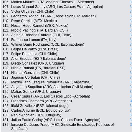
106.
Matteo Malucelli (ITA, Androni Giocattoli - Sidermec)
3
107.
Lucas Manuel Gaday (ARG, Los Cascos Esco - Agroplan)
3
108.
Victor Olivarez (CHI, Chile)
3
109.
Leonardo Rodriguez (ARG, Asociacion Civil Mardan)
3
110.
Rene Corella (MEX, Mexico)
3
111.
Hector Hugo Rangel (MEX, Mexico)
3
112.
Nicolò Pacinotti (ITA, Bardiani CSF)
3
113.
Antonio Roberto Cabrera (CHI, Chile)
3
114.
Francesco Lamon (ITA, Italy)
3
115.
Wilmer Dario Rodriguez (COL, Italomat-dogo)
3
116.
Felipe Da Paixo (BRA, Brazil)
3
117.
Felipe Penalosa (CHI, Chile)
3
118.
Aitor Escobar (ESP, Italomat-dogo)
3
119.
Diego Gonzalez (URU, Uruguay)
3
120.
Nicola Ruffoni (ITA, Bardiani CSF)
3
121.
Nicolas Gonzales (CHI, Chile)
3
122.
Joaquin Corbalan (CHI, Chile)
3
123.
Maximiliano Ezequiel Navarrete (ARG, Argentina)
3
124.
Alejandro Saquilan (ARG, Asociacion Civil Mardan)
3
125.
Matias Gomez (URU, Uruguay)
3
126.
César Sigura (ARG, Los Cascos Esco - Agroplan)
3
127.
Francisco Chamorro (ARG, Argentina)
3
128.
Iñaki Gozálbez (ESP, Italomat-dogo)
3
129.
Carlos Amurrio (BOL, Equipo Bolivia)
3
130.
Pablo Anchieri (URU, Uruguay)
3
131.
Julian Paulo Gaday (ARG, Los Cascos Esco - Agroplan)
3
132.
Ignacio De Jesús Prado (MEX, Sindicato Empleados Públicos of
3
San Juan)