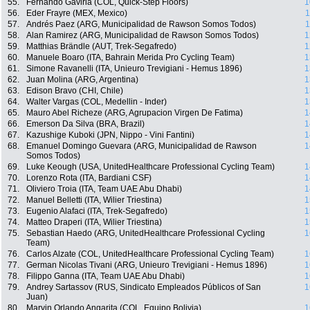
55.
Fernando Gaviria (COL, Quick-Step Floors)
1
56.
Eder Frayre (MEX, Mexico)
1
57.
Andrés Paez (ARG, Municipalidad de Rawson Somos Todos)
1
58.
Alan Ramirez (ARG, Municipalidad de Rawson Somos Todos)
1
59.
Matthias Brändle (AUT, Trek-Segafredo)
1
60.
Manuele Boaro (ITA, Bahrain Merida Pro Cycling Team)
1
61.
Simone Ravanelli (ITA, Unieuro Trevigiani - Hemus 1896)
1
62.
Juan Molina (ARG, Argentina)
1
63.
Edison Bravo (CHI, Chile)
1
64.
Walter Vargas (COL, Medellin - Inder)
1
65.
Mauro Abel Richeze (ARG, Agrupacion Virgen De Fatima)
1
66.
Emerson Da Silva (BRA, Brazil)
1
67.
Kazushige Kuboki (JPN, Nippo - Vini Fantini)
1
68.
Emanuel Domingo Guevara (ARG, Municipalidad de Rawson
1
Somos Todos)
69.
Luke Keough (USA, UnitedHealthcare Professional Cycling Team)
1
70.
Lorenzo Rota (ITA, Bardiani CSF)
1
71.
Oliviero Troia (ITA, Team UAE Abu Dhabi)
1
72.
Manuel Belletti (ITA, Wilier Triestina)
1
73.
Eugenio Alafaci (ITA, Trek-Segafredo)
1
74.
Matteo Draperi (ITA, Wilier Triestina)
1
75.
Sebastian Haedo (ARG, UnitedHealthcare Professional Cycling
1
Team)
76.
Carlos Alzate (COL, UnitedHealthcare Professional Cycling Team)
1
77.
German Nicolas Tivani (ARG, Unieuro Trevigiani - Hemus 1896)
1
78.
Filippo Ganna (ITA, Team UAE Abu Dhabi)
1
79.
Andrey Sartassov (RUS, Sindicato Empleados Públicos of San
1
Juan)
80.
Marvin Orlando Angarita (COL, Equipo Bolivia)
1