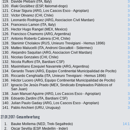
119.
Davide Plebani (ITA, Italy)
3
120.
Iñaki Gozálbez (ESP, Italomat-dogo)
3
121.
César Sigura (ARG, Los Cascos Esco - Agroplan)
3
122.
Victor Olivarez (CHI, Chile)
3
123.
Leonardo Rodriguez (ARG, Asociacion Civil Mardan)
3
124.
Francesco Lamon (ITA, Italy)
3
125.
Hector Hugo Rangel (MEX, Mexico)
3
126.
Francisco Chamorro (ARG, Argentina)
3
127.
Antonio Roberto Cabrera (CHI, Chile)
3
128.
Stanimir Cholakov (RUS, Unieuro Trevigiani - Hemus 1896)
3
129.
Matteo Malucelli (ITA, Androni Giocattoli - Sidermec)
3
130.
Alejandro Saquilan (ARG, Asociacion Civil Mardan)
3
131.
Nicolas Gonzales (CHI, Chile)
3
132.
Nicola Ruffoni (ITA, Bardiani CSF)
3
133.
Maximiliano Ezequiel Navarrete (ARG, Argentina)
3
134.
Gerardo Tivani (ARG, Equipo Continental Municipalidad de Pocito)
3
135.
Riccardo Cenghialta (ITA, Unieuro Trevigiani - Hemus 1896)
3
136.
Héctor Lucero (ARG, Equipo Continental Municipalidad de Pocito)
3
137.
Ignacio De Jesús Prado (MEX, Sindicato Empleados Públicos of
3
San Juan)
138.
Juan Manuel Aguirre (ARG, Los Cascos Esco - Agroplan)
3
139.
Edoardo Zardini (ITA, Bardiani CSF)
3
140.
Julian Paulo Gaday (ARG, Los Cascos Esco - Agroplan)
3
141.
Pablo Anchieri (URU, Uruguay)
3
27.01.2017: Gesamtwertung
1.
Bauke Mollema (NED, Trek-Segafredo)
14:1
2.
Oscar Sevilla (ESP, Medellin - Inder)