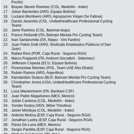
Pocito)
16.
Brayan Steven Ramirez (COL, Medellin - Inder)
17.
Julian Barrientos (ARG, Equipo Bolivia)
18.
Luciano Montivero (ARG, Agrupacion Virgen De Fatima)
19.
Daniel Jaramillo (COL, UnitedHealthcare Professional Cycling
Team)
20.
Jame Ramirez (COL, Italomat-dogo)
21.
Franco Pellizotti (ITA, Bahrain Merida Pro Cycling Team)
22.
Ivan Santaromita (ITA, Nippo - Vini Fantini)
23.
Juan Pablo Dotti (ARG, Sindicato Empleados Públicos of San
Juan)
24.
Rafael Reis (POR, Caja Rural - Seguros RGA)
25.
Marco Frapporti (ITA, Androni Giocattoli - Sidermec)
26.
Jefferson Cepeda (ECU, Equipo Bolivia)
27.
Przemyslaw Niemiec (POL, Team UAE Abu Dhabi)
28.
Rubén Ramos (ARG, Argentina)
29.
Kanstantsin Siutsou (BLR, Bahrain Merida Pro Cycling Team)
30.
Christopher Jones (USA, UnitedHealthcare Professional Cycling
Team)
31.
Luca Wackermann (ITA, Bardiani CSF)
32.
Juan Pablo Magallanes (MEX, Mexico)
33.
Julián Cardona (COL, Medellin - Inder)
34.
Yonder Godoy (VEN, Wilier Triestina)
35.
Javier Montoya (COL, Medellin - Inder)
36.
Antonio Molina (ESP, Caja Rural - Seguros RGA)
37.
Jonathan Lastra (ESP, Caja Rural - Seguros RGA)
38.
Flavio De Luna (MEX, Mexico)
39.
Sergio Pardilla (ESP, Caja Rural - Seguros RGA)