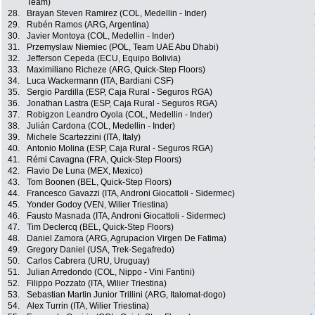
Team)
28.
Brayan Steven Ramirez (COL, Medellin - Inder)
29.
Rubén Ramos (ARG, Argentina)
30.
Javier Montoya (COL, Medellin - Inder)
31.
Przemyslaw Niemiec (POL, Team UAE Abu Dhabi)
32.
Jefferson Cepeda (ECU, Equipo Bolivia)
33.
Maximiliano Richeze (ARG, Quick-Step Floors)
34.
Luca Wackermann (ITA, Bardiani CSF)
35.
Sergio Pardilla (ESP, Caja Rural - Seguros RGA)
36.
Jonathan Lastra (ESP, Caja Rural - Seguros RGA)
37.
Robigzon Leandro Oyola (COL, Medellin - Inder)
38.
Julián Cardona (COL, Medellin - Inder)
39.
Michele Scartezzini (ITA, Italy)
40.
Antonio Molina (ESP, Caja Rural - Seguros RGA)
41.
Rémi Cavagna (FRA, Quick-Step Floors)
42.
Flavio De Luna (MEX, Mexico)
43.
Tom Boonen (BEL, Quick-Step Floors)
44.
Francesco Gavazzi (ITA, Androni Giocattoli - Sidermec)
45.
Yonder Godoy (VEN, Wilier Triestina)
46.
Fausto Masnada (ITA, Androni Giocattoli - Sidermec)
47.
Tim Declercq (BEL, Quick-Step Floors)
48.
Daniel Zamora (ARG, Agrupacion Virgen De Fatima)
49.
Gregory Daniel (USA, Trek-Segafredo)
50.
Carlos Cabrera (URU, Uruguay)
51.
Julian Arredondo (COL, Nippo - Vini Fantini)
52.
Filippo Pozzato (ITA, Wilier Triestina)
53.
Sebastian Martin Junior Trillini (ARG, Italomat-dogo)
54.
Alex Turrin (ITA, Wilier Triestina)