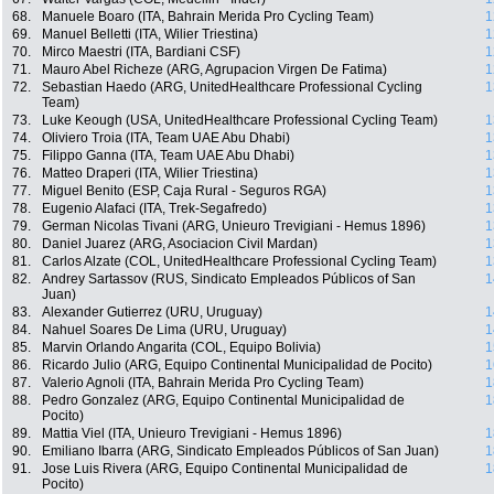
68.
Manuele Boaro (ITA, Bahrain Merida Pro Cycling Team)
1
69.
Manuel Belletti (ITA, Wilier Triestina)
1
70.
Mirco Maestri (ITA, Bardiani CSF)
1
71.
Mauro Abel Richeze (ARG, Agrupacion Virgen De Fatima)
1
72.
Sebastian Haedo (ARG, UnitedHealthcare Professional Cycling
1
Team)
73.
Luke Keough (USA, UnitedHealthcare Professional Cycling Team)
1
74.
Oliviero Troia (ITA, Team UAE Abu Dhabi)
1
75.
Filippo Ganna (ITA, Team UAE Abu Dhabi)
1
76.
Matteo Draperi (ITA, Wilier Triestina)
1
77.
Miguel Benito (ESP, Caja Rural - Seguros RGA)
1
78.
Eugenio Alafaci (ITA, Trek-Segafredo)
1
79.
German Nicolas Tivani (ARG, Unieuro Trevigiani - Hemus 1896)
1
80.
Daniel Juarez (ARG, Asociacion Civil Mardan)
1
81.
Carlos Alzate (COL, UnitedHealthcare Professional Cycling Team)
1
82.
Andrey Sartassov (RUS, Sindicato Empleados Públicos of San
1
Juan)
83.
Alexander Gutierrez (URU, Uruguay)
1
84.
Nahuel Soares De Lima (URU, Uruguay)
1
85.
Marvin Orlando Angarita (COL, Equipo Bolivia)
1
86.
Ricardo Julio (ARG, Equipo Continental Municipalidad de Pocito)
1
87.
Valerio Agnoli (ITA, Bahrain Merida Pro Cycling Team)
1
88.
Pedro Gonzalez (ARG, Equipo Continental Municipalidad de
1
Pocito)
89.
Mattia Viel (ITA, Unieuro Trevigiani - Hemus 1896)
1
90.
Emiliano Ibarra (ARG, Sindicato Empleados Públicos of San Juan)
1
91.
Jose Luis Rivera (ARG, Equipo Continental Municipalidad de
1
Pocito)