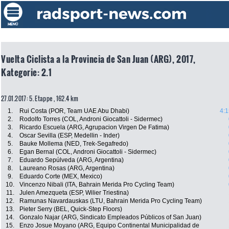
Vuelta Ciclista a la Provincia de San Juan (ARG), 2017,
Kategorie: 2.1
27.01.2017: 5. Etappe , 162.4 km
1.
Rui Costa (POR, Team UAE Abu Dhabi)
4:1
2.
Rodolfo Torres (COL, Androni Giocattoli - Sidermec)
3.
Ricardo Escuela (ARG, Agrupacion Virgen De Fatima)
4.
Oscar Sevilla (ESP, Medellin - Inder)
5.
Bauke Mollema (NED, Trek-Segafredo)
6.
Egan Bernal (COL, Androni Giocattoli - Sidermec)
7.
Eduardo Sepúlveda (ARG, Argentina)
8.
Laureano Rosas (ARG, Argentina)
9.
Eduardo Corte (MEX, Mexico)
10.
Vincenzo Nibali (ITA, Bahrain Merida Pro Cycling Team)
11.
Julen Amezqueta (ESP, Wilier Triestina)
12.
Ramunas Navardauskas (LTU, Bahrain Merida Pro Cycling Team)
13.
Pieter Serry (BEL, Quick-Step Floors)
14.
Gonzalo Najar (ARG, Sindicato Empleados Públicos of San Juan)
15.
Enzo Josue Moyano (ARG, Equipo Continental Municipalidad de