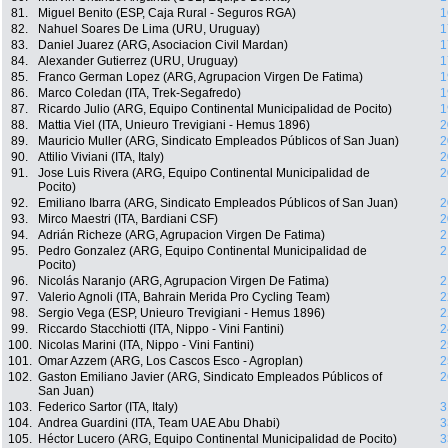
81.
Miguel Benito (ESP, Caja Rural - Seguros RGA)
1
82.
Nahuel Soares De Lima (URU, Uruguay)
1
83.
Daniel Juarez (ARG, Asociacion Civil Mardan)
1
84.
Alexander Gutierrez (URU, Uruguay)
1
85.
Franco German Lopez (ARG, Agrupacion Virgen De Fatima)
1
86.
Marco Coledan (ITA, Trek-Segafredo)
1
87.
Ricardo Julio (ARG, Equipo Continental Municipalidad de Pocito)
1
88.
Mattia Viel (ITA, Unieuro Trevigiani - Hemus 1896)
2
89.
Mauricio Muller (ARG, Sindicato Empleados Públicos of San Juan)
2
90.
Attilio Viviani (ITA, Italy)
2
91.
Jose Luis Rivera (ARG, Equipo Continental Municipalidad de
2
Pocito)
92.
Emiliano Ibarra (ARG, Sindicato Empleados Públicos of San Juan)
2
93.
Mirco Maestri (ITA, Bardiani CSF)
2
94.
Adrián Richeze (ARG, Agrupacion Virgen De Fatima)
2
95.
Pedro Gonzalez (ARG, Equipo Continental Municipalidad de
2
Pocito)
96.
Nicolás Naranjo (ARG, Agrupacion Virgen De Fatima)
2
97.
Valerio Agnoli (ITA, Bahrain Merida Pro Cycling Team)
2
98.
Sergio Vega (ESP, Unieuro Trevigiani - Hemus 1896)
2
99.
Riccardo Stacchiotti (ITA, Nippo - Vini Fantini)
2
100.
Nicolas Marini (ITA, Nippo - Vini Fantini)
2
101.
Omar Azzem (ARG, Los Cascos Esco - Agroplan)
2
102.
Gaston Emiliano Javier (ARG, Sindicato Empleados Públicos of
2
San Juan)
103.
Federico Sartor (ITA, Italy)
3
104.
Andrea Guardini (ITA, Team UAE Abu Dhabi)
3
105.
Héctor Lucero (ARG, Equipo Continental Municipalidad de Pocito)
3