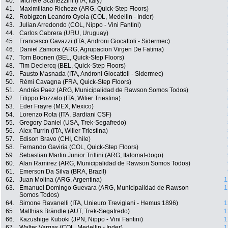
40.
Michele Scartezzini (ITA, Italy)
41.
Maximiliano Richeze (ARG, Quick-Step Floors)
42.
Robigzon Leandro Oyola (COL, Medellin - Inder)
43.
Julian Arredondo (COL, Nippo - Vini Fantini)
44.
Carlos Cabrera (URU, Uruguay)
45.
Francesco Gavazzi (ITA, Androni Giocattoli - Sidermec)
46.
Daniel Zamora (ARG, Agrupacion Virgen De Fatima)
47.
Tom Boonen (BEL, Quick-Step Floors)
48.
Tim Declercq (BEL, Quick-Step Floors)
49.
Fausto Masnada (ITA, Androni Giocattoli - Sidermec)
50.
Rémi Cavagna (FRA, Quick-Step Floors)
51.
Andrés Paez (ARG, Municipalidad de Rawson Somos Todos)
52.
Filippo Pozzato (ITA, Wilier Triestina)
53.
Eder Frayre (MEX, Mexico)
54.
Lorenzo Rota (ITA, Bardiani CSF)
55.
Gregory Daniel (USA, Trek-Segafredo)
56.
Alex Turrin (ITA, Wilier Triestina)
57.
Edison Bravo (CHI, Chile)
58.
Fernando Gaviria (COL, Quick-Step Floors)
59.
Sebastian Martin Junior Trillini (ARG, Italomat-dogo)
60.
Alan Ramirez (ARG, Municipalidad de Rawson Somos Todos)
61.
Emerson Da Silva (BRA, Brazil)
62.
Juan Molina (ARG, Argentina)
1
63.
Emanuel Domingo Guevara (ARG, Municipalidad de Rawson
1
Somos Todos)
64.
Simone Ravanelli (ITA, Unieuro Trevigiani - Hemus 1896)
1
65.
Matthias Brändle (AUT, Trek-Segafredo)
1
66.
Kazushige Kuboki (JPN, Nippo - Vini Fantini)
1
67.
Walter Vargas (COL, Medellin - Inder)
1