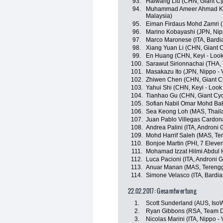
93.
Haiwang Liu (CHN, Giant Cy
94.
Muhammad Ameer Ahmad Ka
Malaysia)
95.
Eiman Firdaus Mohd Zamri (
96.
Marino Kobayashi (JPN, Nippo
97.
Marco Maronese (ITA, Bardia
98.
Xiang Yuan Li (CHN, Giant 
99.
En Huang (CHN, Keyi - Look
100.
Sarawut Sirionnachai (THA, 
101.
Masakazu Ito (JPN, Nippo - V
102.
Zhiwen Chen (CHN, Giant C
103.
Yahui Shi (CHN, Keyi - Look
104.
Tianhao Gu (CHN, Giant Cyc
105.
Sofian Nabil Omar Mohd Bak
106.
Sea Keong Loh (MAS, Thaila
107.
Juan Pablo Villegas Cardo
108.
Andrea Palini (ITA, Androni G
109.
Mohd Harrif Saleh (MAS, Te
110.
Bonjoe Martin (PHI, 7 Eleve
111.
Mohamad Izzat Hilmi Abdul 
112.
Luca Pacioni (ITA, Androni G
113.
Anuar Manan (MAS, Terengg
114.
Simone Velasco (ITA, Bardia
22.02.2017: Gesamtwertung
1.
Scott Sunderland (AUS, Iso
2.
Ryan Gibbons (RSA, Team D
3.
Nicolas Marini (ITA, Nippo - V