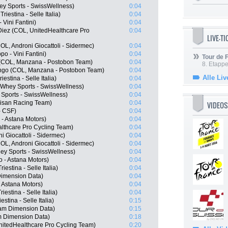
y Sports - SwissWellness)
0:04
riestina - Selle Italia)
0:04
Vini Fantini)
0:04
Diez (COL, UnitedHealthcare Pro
0:04
LIVE-T
L, Androni Giocattoli - Sidermec)
0:04
po - Vini Fantini)
0:04
Tour de
 (COL, Manzana - Postobon Team)
0:04
8. Etappe
ango (COL, Manzana - Postobon Team)
0:04
Alle Liv
iestina - Selle Italia)
0:04
Whey Sports - SwissWellness)
0:04
Sports - SwissWellness)
0:04
isan Racing Team)
0:04
VIDEOS
- CSF)
0:04
 - Astana Motors)
0:04
althcare Pro Cycling Team)
0:04
i Giocattoli - Sidermec)
0:04
L, Androni Giocattoli - Sidermec)
0:04
y Sports - SwissWellness)
0:04
 - Astana Motors)
0:04
iestina - Selle Italia)
0:04
imension Data)
0:04
- Astana Motors)
0:04
iestina - Selle Italia)
0:04
stina - Selle Italia)
0:15
eam Dimension Data)
0:15
 Dimension Data)
0:18
itedHealthcare Pro Cycling Team)
0:20