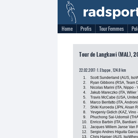
Home
Profis
Tour Femmes
Pol
Tour de Langkawi (MAL), 2
22.02.2017: 1. Etappe , 124.8 km
1.
Scott Sunderland (AUS, Iso
2.
Ryan Gibbons (RSA, Team D
3.
Nicolas Marini (ITA, Nippo - V
4.
Jakub Mareczko (ITA, Wilier Tr
5.
Travis McCabe (USA, United
6.
Marco Benfatto (ITA, Androni
7.
Shiki Kuroeda (JPN, Aisan 
8.
Yevgeniy Gidich (KAZ, Vino 
9.
Phuchong Sai-Udomsil (THA,
10.
Enrico Barbin (ITA, Bardiani
11.
Jacques Willem Janse Van 
12.
Sergio Andres Higuita Garc
13.
Chris Harper (AUS, IsoWhey