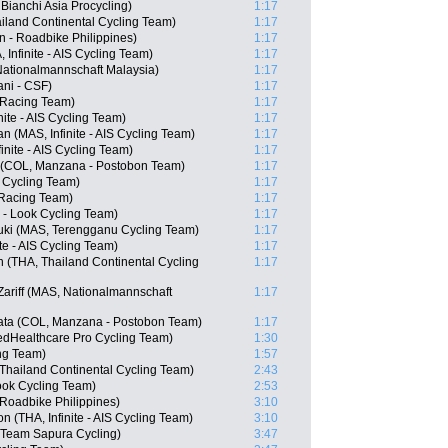
ianchi Asia Procycling)
1:17
iland Continental Cycling Team)
1:17
n - Roadbike Philippines)
1:17
Infinite - AIS Cycling Team)
1:17
Nationalmannschaft Malaysia)
1:17
iani - CSF)
1:17
 Racing Team)
1:17
ite - AIS Cycling Team)
1:17
(MAS, Infinite - AIS Cycling Team)
1:17
inite - AIS Cycling Team)
1:17
z (COL, Manzana - Postobon Team)
1:17
 Cycling Team)
1:17
 Racing Team)
1:17
 - Look Cycling Team)
1:17
uki (MAS, Terengganu Cycling Team)
1:17
te - AIS Cycling Team)
1:17
 (THA, Thailand Continental Cycling
1:17
riff (MAS, Nationalmannschaft
1:17
ata (COL, Manzana - Postobon Team)
1:17
edHealthcare Pro Cycling Team)
1:30
ng Team)
1:57
Thailand Continental Cycling Team)
2:43
ook Cycling Team)
2:53
 Roadbike Philippines)
3:10
THA, Infinite - AIS Cycling Team)
3:10
 Team Sapura Cycling)
3:47