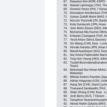
67.
Daeyeon Kim (KOR, KSPO - B
68.
Nawuti Liphongyu (THA, Tha
69.
Dominic Perez (PHI, 7 Eleve
70.
Khunakorn Nonthichan (THA, 
71.
Azman Zulkifli Mohd (MAS, 
72.
Niccolo' Pacinotti (ITA, Bard
73.
Kota Sumiyoshi (JPN, Aisan
74.
John Bohn Ebsen (DEN, Infin
75.
Muhamad Afiq Huznie Othman 
76.
Kritsada Changpad (THA, Inf
77.
Yecid Arturo Sierra Sanche
78.
Xin Wang (CHN, Keyi - Look
79.
Hiroaki Harada (JPN, Aisan
80.
Maxat Ayazbayev (KAZ, Keyi
81.
Nur Amirul Fakhruddin Marz
82.
Ying Hon Yeung (HKG, Infini
83.
Turakit Boonratanathanakorn
Team)
84.
Muhamad Nur Aiman Mohd Za
Malaysia)
85.
Wilmar Andres Paredes Zap
86.
Adrian Hegyvary (USA, Unit
87.
Hang Shi (CHN, Giant Cycli
88.
Thanawut Sanikwathi (THA, 
89.
Shijin Zhang (CHN, Keyi - L
90.
Josh Berry (AUS, 7 Eleven -
91.
Tanaphon Seanaumnuayphon (
92.
Akmal Hakim Zakaria (MAS,