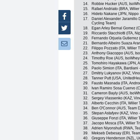
14.
Robbie Hucker (AUS, IsoWhe
15.
Rafael Andriato (BRA, Wilier T
16.
Hideto Nakane (JPN, Nippo - 
Facebook
17.
Daniel Alexander Jaramillo 
Cycling Team)
18.
Egan Arley Bernal Gomez (CO
Twitter
19.
Riccardo Stacchiotti (ITA, Nip
20.
Fernando Orjuela Gutierrez
21.
Bernardo Albeiro Suaza Ar
Newsletter:
22.
Filippo Pozzato (ITA, Wilier Tr
23.
Anthony Giacoppo (AUS, Iso
24.
Timothy Roe (AUS, IsoWhey 
25.
Tomohiro Hayakawa (JPN, A
26.
Paolo Simion (ITA, Bardiani 
27.
Dmitriy Lukyanov (KAZ, Vino
28.
Tanner Putt (USA, UnitedHe
29.
Fausto Masnada (ITA, Andron
30.
Ivan Ramiro Sosa Cuervo (CO
31.
Cameron Bayly (AUS, IsoWhe
32.
Sergey Vlassenko (KAZ, Vino
33.
Alberto Cecchin (ITA, Wilier Tr
34.
Ben O'Connor (AUS, Team D
35.
Stepan Astafyev (KAZ, Vino 
36.
Giuseppe Fonzi (ITA, Wilier Tr
37.
Jacopo Mosca (ITA, Wilier Trie
38.
Adrien Niyonshuti (RWA, T
39.
Mekseb Debesay (ERI, Team
40.
Gregory Henderson (NZL, Un