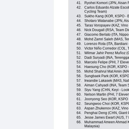
41.
Ryohei Komori (JPN, Aisan 
42.
Carlos Eduardo Alzate Esco
Cycling Team)
43.
Sukho Kang (KOR, KSPO - Bi
44.
Shotaro Watanabe (JPN, Ai
45.
Taras Voropayev (KAZ, Vino 
46.
Nick Dougall (RSA, Team D
47.
Giacomo Berlato (ITA, Nippo -
48.
Mohd Zamri Saleh (MAS, Te
49.
Lorenzo Rota (ITA, Bardiani 
50.
Victor Niño Corredor (COL,
51.
Wilmar Jahir Perez Muñoz (
52.
Dadi Suryadi (INA, Terengg
53.
Marcelo Felipe (PHI, 7 Eleve
54.
Haesung Cho (KOR, KSPO - B
55.
Mohd Shahrul Mat Amin (MA
56.
Sungbaek Park (KOR, KSPO -
57.
Irwandie Lakasek (MAS, Nat
58.
Aiman Cahyadi (INA, Team S
59.
Siyu Yang (CHN, Keyi - Loo
60.
Nelson Martin (PHI, 7 Eleve
61.
Joonyong Seo (KOR, KSPO - 
62.
Seungwoo Choi (KOR, KSPO -
63.
Aspan Zhukenov (KAZ, Vino 
64.
Penghai Deng (CHN, Giant 
65.
Jesse James Ewart (AUS, 7 
66.
Muhammad Ameen Ahmad Ka
Malaysia)