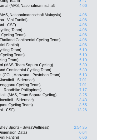
cling Team)
3:47
mal (MAS, Nationalmannschaft
4:06
MAS, Nationalmannschaft Malaysia)
4:06
 - Vini Fantini)
4:06
ni - CSF)
4:06
Cycling Team)
4:06
 Cycling Team)
4:06
Thailand Continental Cycling Team)
4:06
ini Fantini)
4:06
ycling Team)
5:10
 Cycling Team)
5:10
ling Team)
5:10
ri (MAS, Team Sapura Cycling)
5:30
nd Continental Cycling Team)
5:30
na (COL, Manzana - Postobon Team)
6:13
iocattoli - Sidermec)
7:01
rengganu Cycling Team)
7:01
n - Roadbike Philippines)
7:17
Halil (MAS, Team Sapura Cycling)
8:25
iocattoli - Sidermec)
8:43
anu Cycling Team)
8:55
ni - CSF)
13:26
Whey Sports - SwissWellness)
2:54:35
imension Data)
0:04
ini Fantini)
0:06