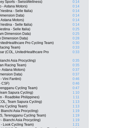
y Sports - SwissWellness)
0:14
 - Astana Motors)
0:14
iestina - Selle Italia)
0:14
imension Data)
0:14
- Astana Motors)
0:14
iestina - Selle Italia)
0:14
stina - Selle Italia)
0:25
eam Dimension Data)
0:25
 Dimension Data)
0:28
itedHealthcare Pro Cycling Team)
0:30
Racing Team)
0:33
bar (COL, UnitedHealthcare Pro
0:33
anchi Asia Procycling)
0:35
san Racing Team)
0:35
- Astana Motors)
0:37
imension Data)
0:37
 Vini Fantini)
0:46
- CSF)
0:46
rengganu Cycling Team)
0:47
 Team Sapura Cycling)
1:10
n - Roadbike Philippines)
1:11
COL, Team Sapura Cycling)
1:13
anu Cycling Team)
1:13
ianchi Asia Procycling)
1:19
S, Terengganu Cycling Team)
1:19
 Bianchi Asia Procycling)
1:19
 - Look Cycling Team)
1:21