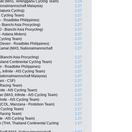
uki (MAS, Terengganu Cycling Team)
1:24
ionalmannschaft Malaysia)
1:27
apura Cycling)
1:27
k Cycling Team)
1:27
n - Roadbike Philippines)
1:27
Bianchi Asia Procycling)
1:27
 Bianchi Asia Procycling)
1:27
- Astana Motors)
1:27
Cycling Team)
1:27
Eleven - Roadbike Philippines)
1:27
mal (MAS, Nationalmannschaft
1:27
ianchi Asia Procycling)
1:27
iland Continental Cycling Team)
1:27
n - Roadbike Philippines)
1:27
Infinite - AIS Cycling Team)
1:27
Nationalmannschaft Malaysia)
1:27
iani - CSF)
1:27
 Racing Team)
1:27
ite - AIS Cycling Team)
1:27
(MAS, Infinite - AIS Cycling Team)
1:27
inite - AIS Cycling Team)
1:27
z (COL, Manzana - Postobon Team)
1:27
 Cycling Team)
1:27
 Racing Team)
1:27
te - AIS Cycling Team)
1:27
 (THA, Thailand Continental Cycling
1:27