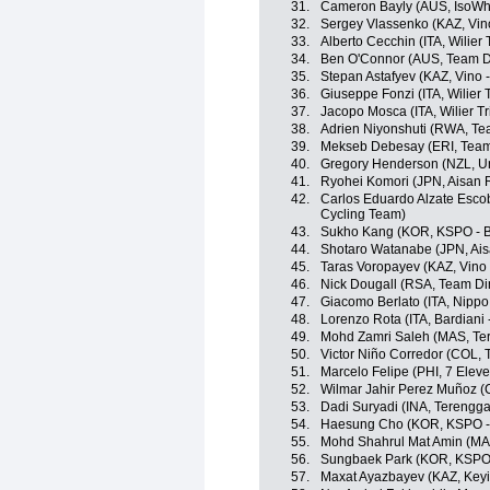
31.
Cameron Bayly (AUS, IsoWhe
32.
Sergey Vlassenko (KAZ, Vino
33.
Alberto Cecchin (ITA, Wilier Tr
34.
Ben O'Connor (AUS, Team D
35.
Stepan Astafyev (KAZ, Vino 
36.
Giuseppe Fonzi (ITA, Wilier Tr
37.
Jacopo Mosca (ITA, Wilier Trie
38.
Adrien Niyonshuti (RWA, T
39.
Mekseb Debesay (ERI, Team
40.
Gregory Henderson (NZL, Un
41.
Ryohei Komori (JPN, Aisan 
42.
Carlos Eduardo Alzate Esco
Cycling Team)
43.
Sukho Kang (KOR, KSPO - Bi
44.
Shotaro Watanabe (JPN, Ai
45.
Taras Voropayev (KAZ, Vino 
46.
Nick Dougall (RSA, Team D
47.
Giacomo Berlato (ITA, Nippo -
48.
Lorenzo Rota (ITA, Bardiani 
49.
Mohd Zamri Saleh (MAS, Te
50.
Victor Niño Corredor (COL,
51.
Marcelo Felipe (PHI, 7 Eleve
52.
Wilmar Jahir Perez Muñoz (
53.
Dadi Suryadi (INA, Terengg
54.
Haesung Cho (KOR, KSPO - B
55.
Mohd Shahrul Mat Amin (MA
56.
Sungbaek Park (KOR, KSPO -
57.
Maxat Ayazbayev (KAZ, Keyi