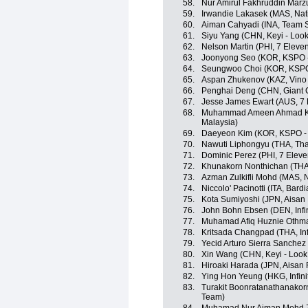
58.
Nur Amirul Fakhruddin Marz
59.
Irwandie Lakasek (MAS, Nat
60.
Aiman Cahyadi (INA, Team S
61.
Siyu Yang (CHN, Keyi - Loo
62.
Nelson Martin (PHI, 7 Eleve
63.
Joonyong Seo (KOR, KSPO - 
64.
Seungwoo Choi (KOR, KSPO -
65.
Aspan Zhukenov (KAZ, Vino 
66.
Penghai Deng (CHN, Giant 
67.
Jesse James Ewart (AUS, 7 
68.
Muhammad Ameen Ahmad Ka
Malaysia)
69.
Daeyeon Kim (KOR, KSPO - B
70.
Nawuti Liphongyu (THA, Tha
71.
Dominic Perez (PHI, 7 Eleve
72.
Khunakorn Nonthichan (THA, 
73.
Azman Zulkifli Mohd (MAS, 
74.
Niccolo' Pacinotti (ITA, Bard
75.
Kota Sumiyoshi (JPN, Aisan
76.
John Bohn Ebsen (DEN, Infin
77.
Muhamad Afiq Huznie Othman 
78.
Kritsada Changpad (THA, Inf
79.
Yecid Arturo Sierra Sanche
80.
Xin Wang (CHN, Keyi - Look
81.
Hiroaki Harada (JPN, Aisan
82.
Ying Hon Yeung (HKG, Infini
83.
Turakit Boonratanathanakorn
Team)