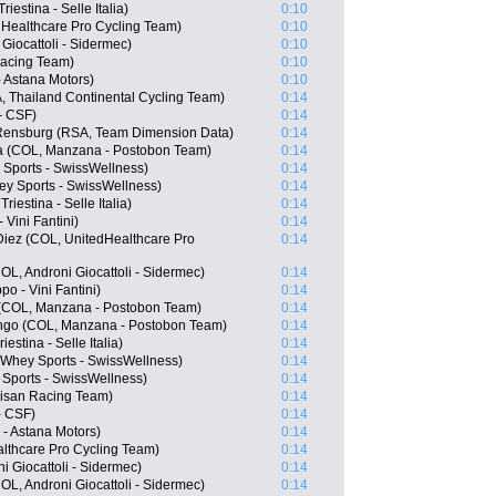
iestina - Selle Italia)
0:10
Healthcare Pro Cycling Team)
0:10
 Giocattoli - Sidermec)
0:10
Racing Team)
0:10
- Astana Motors)
0:10
 Thailand Continental Cycling Team)
0:14
 - CSF)
0:14
Rensburg (RSA, Team Dimension Data)
0:14
ia (COL, Manzana - Postobon Team)
0:14
 Sports - SwissWellness)
0:14
y Sports - SwissWellness)
0:14
riestina - Selle Italia)
0:14
Vini Fantini)
0:14
Diez (COL, UnitedHealthcare Pro
0:14
L, Androni Giocattoli - Sidermec)
0:14
po - Vini Fantini)
0:14
 (COL, Manzana - Postobon Team)
0:14
ango (COL, Manzana - Postobon Team)
0:14
iestina - Selle Italia)
0:14
Whey Sports - SwissWellness)
0:14
Sports - SwissWellness)
0:14
isan Racing Team)
0:14
- CSF)
0:14
 - Astana Motors)
0:14
althcare Pro Cycling Team)
0:14
i Giocattoli - Sidermec)
0:14
L, Androni Giocattoli - Sidermec)
0:14