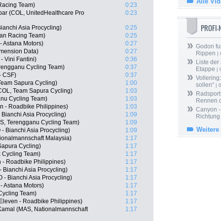
Alle Vi
Racing Team)
0:23
bar (COL, UnitedHealthcare Pro
0:23
PROFI
anchi Asia Procycling)
0:25
san Racing Team)
0:25
- Astana Motors)
0:27
Godon fu
imension Data)
0:27
Rippen
| 
 Vini Fantini)
0:36
Liste der
rengganu Cycling Team)
0:37
Etappe
| 
- CSF)
0:37
Vollering
 Team Sapura Cycling)
1:00
sollen“
| 
COL, Team Sapura Cycling)
1:03
Radsport 
anu Cycling Team)
1:03
Rennen 
n - Roadbike Philippines)
1:03
Canyon -
ianchi Asia Procycling)
1:09
Richtung
S, Terengganu Cycling Team)
1:09
Weitere
 Bianchi Asia Procycling)
1:09
ionalmannschaft Malaysia)
1:17
apura Cycling)
1:17
k Cycling Team)
1:17
n - Roadbike Philippines)
1:17
Bianchi Asia Procycling)
1:17
 Bianchi Asia Procycling)
1:17
- Astana Motors)
1:17
Cycling Team)
1:17
Eleven - Roadbike Philippines)
1:17
mal (MAS, Nationalmannschaft
1:17