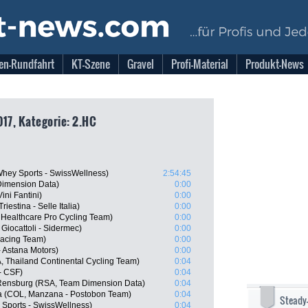
en-Rundfahrt
KT-Szene
Gravel
Profi-Material
Produkt-News
017, Kategorie: 2.HC
Whey Sports - SwissWellness)
2:54:45
imension Data)
0:00
ini Fantini)
0:00
iestina - Selle Italia)
0:00
Healthcare Pro Cycling Team)
0:00
 Giocattoli - Sidermec)
0:00
Racing Team)
0:00
- Astana Motors)
0:00
 Thailand Continental Cycling Team)
0:04
 - CSF)
0:04
Rensburg (RSA, Team Dimension Data)
0:04
ia (COL, Manzana - Postobon Team)
0:04
Steady
 Sports - SwissWellness)
0:04