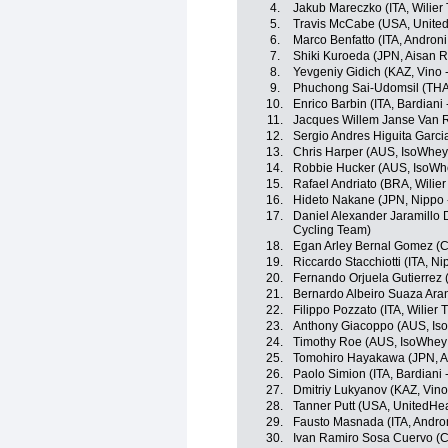
4.
Jakub Mareczko (ITA, Wilier Tr
5.
Travis McCabe (USA, United
6.
Marco Benfatto (ITA, Androni
7.
Shiki Kuroeda (JPN, Aisan 
8.
Yevgeniy Gidich (KAZ, Vino 
9.
Phuchong Sai-Udomsil (THA,
10.
Enrico Barbin (ITA, Bardiani
11.
Jacques Willem Janse Van 
12.
Sergio Andres Higuita Garc
13.
Chris Harper (AUS, IsoWhey
14.
Robbie Hucker (AUS, IsoWhe
15.
Rafael Andriato (BRA, Wilier T
16.
Hideto Nakane (JPN, Nippo - 
17.
Daniel Alexander Jaramillo 
Cycling Team)
18.
Egan Arley Bernal Gomez (CO
19.
Riccardo Stacchiotti (ITA, Nip
20.
Fernando Orjuela Gutierrez
21.
Bernardo Albeiro Suaza Ar
22.
Filippo Pozzato (ITA, Wilier Tr
23.
Anthony Giacoppo (AUS, Iso
24.
Timothy Roe (AUS, IsoWhey 
25.
Tomohiro Hayakawa (JPN, A
26.
Paolo Simion (ITA, Bardiani 
27.
Dmitriy Lukyanov (KAZ, Vino
28.
Tanner Putt (USA, UnitedHe
29.
Fausto Masnada (ITA, Andron
30.
Ivan Ramiro Sosa Cuervo (CO