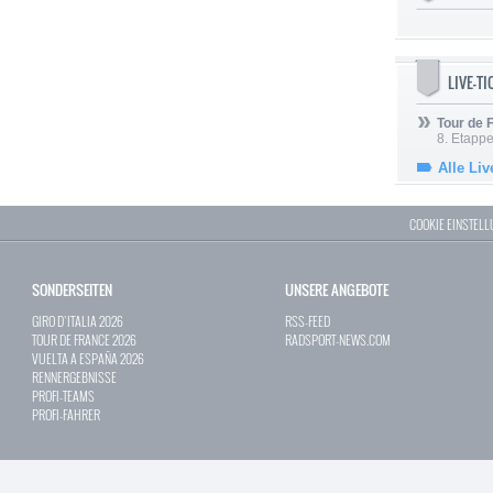
LIVE-T
Tour de
8. Etappe
Alle Liv
COOKIE EINSTEL
SONDERSEITEN
UNSERE ANGEBOTE
GIRO D`ITALIA 2026
RSS-FEED
TOUR DE FRANCE 2026
RADSPORT-NEWS.COM
VUELTA A ESPAÑA 2026
RENNERGEBNISSE
PROFI-TEAMS
PROFI-FAHRER