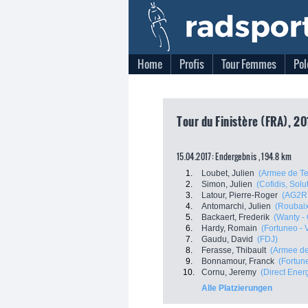
Home
Profis
Tour Femmes
Pol
Tour du Finistère (FRA), 20
15.04.2017: Endergebnis , 194.8 km
1.
Loubet, Julien
(Armee de Te
2.
Simon, Julien
(Cofidis, Solu
3.
Latour, Pierre-Roger
(AG2R 
4.
Antomarchi, Julien
(Roubaix
5.
Backaert, Frederik
(Wanty -
6.
Hardy, Romain
(Fortuneo - 
7.
Gaudu, David
(FDJ)
8.
Ferasse, Thibault
(Armee de
9.
Bonnamour, Franck
(Fortun
10.
Cornu, Jeremy
(Direct Ener
Alle Platzierungen