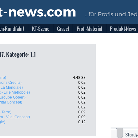
en-Rundfahrt
KT-Szene
Gravel
Profi-Material
Produkt-News
17, Kategorie: 1.1
rre)
4:48:38
tions Credits)
0:02
La Mondiale)
0:02
 - Lille Metropole)
0:02
 Groupe Gobert)
0:02
Vital Concept)
0:02
0:02
 Terre)
0:09
eo - Vital Concept)
0:09
gie)
0:12
Steady