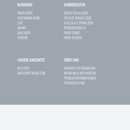
RUBRIKEN
SONDERSEITEN
PROFI-NEWS
GIRO D`ITALIA 2026
JEDERMANN-NEWS
TOUR DE FRANCE 2026
LIVE
VUELTA A ESPAÑA 2026
MARKT
RENNERGEBNISSE
KALENDER
PROFI-TEAMS
VEREINE
PROFI-FAHRER
UNSERE ANGEBOTE
ÜBER UNS
RSS-FEED
KONTAKT ZUR REDAKTION
RADSPORT-NEWS.COM
WERBUNG & MEDIADATEN
PRODUKTINFORMATIONEN
ETHIKRICHTLINIE