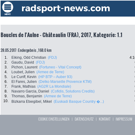
Boucles de l'Aulne - Châteaulin (FRA), 2017, Kategorie: 1.1
28.05.2017: Endergebnis , 168.0 km
1.
Eiking, Odd Christian
(FDJ)
4:1
2.
Gaudu, David
(FDJ)
3.
Pichon, Laurent
(Fortuneo - Vital Concept)
4.
Loubet, Julien
(Armee de Terre)
5.
Le Cunff, Kevin
(HP BTP – Auber 93)
6.
El Fares, Julien
(Delko Marseille Provence KTM)
7.
Frank, Mathias
(AG2R La Mondiale)
8.
Navarro Garcia, Daniel
(Cofidis, Solutions Credits)
9.
Thomas, Benjamin
(Armee de Terre)
10.
Bizkarra Etxegibel, Mikel
(Euskadi Basque Country �...)
COOKIE EINSTELLUNGEN
|
DATENSCHUTZ
|
KONTAKT
|
IMPRESSUM