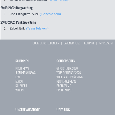
29.09.2002: Bergwertung
1.
Osa Eizaguirre, Aitor
(IBanesto.com)
29.09.2002: Punktewertung
1.
Zabel, Erik
(Team Telekom)
COOKIE EINSTELLUNGEN
|
DATENSCHUTZ
|
KONTAKT
|
IMPRESSUM
RUBRIKEN
SONDERSEITEN
PROFI-NEWS
GIRO D`ITALIA 2026
JEDERMANN-NEWS
TOUR DE FRANCE 2026
LIVE
VUELTA A ESPAÑA 2026
MARKT
RENNERGEBNISSE
KALENDER
PROFI-TEAMS
VEREINE
PROFI-FAHRER
UNSERE ANGEBOTE
ÜBER UNS