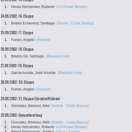
1.
Heras Hernandez, Roberto
(US Postal Service)
24.09.2002: 16. Etappe
1.
Botero Echeverry, Santiago
(Kelme - Costa Blanca)
25.09.2002: 17. Etappe
1.
Furlan, Angelo
(Alessio)
26.09.2002: 18. Etappe
1.
Blanco Gil, Santiago
(IBanesto.com)
27.09.2002: 19. Etappe
1.
Garcia Acosta, José Vicente
(IBanesto.com)
28.09.2002: 20. Etappe
1.
Furlan, Angelo
(Alessio)
29.09.2002: 21. Etappe (Einzelzeitfahren)
1.
Gonzalez Jimenez, Aitor
(Kelme - Costa Blanca)
29.09.2002: Gesamtwertung
1.
Gonzalez Jimenez, Aitor
(Kelme - Costa Blanca)
2.
Heras Hernandez, Roberto
(US Postal Service)
3.
Beloki Dorronsoro, Joseba
(Once - Eroski)