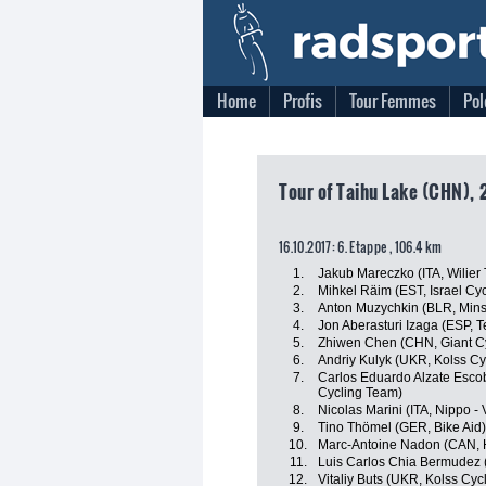
Home
Profis
Tour Femmes
Pol
Tour of Taihu Lake (CHN), 2
16.10.2017: 6. Etappe , 106.4 km
1.
Jakub Mareczko (ITA, Wilier Tr
2.
Mihkel Räim (EST, Israel Cy
3.
Anton Muzychkin (BLR, Mins
4.
Jon Aberasturi Izaga (ESP, 
5.
Zhiwen Chen (CHN, Giant C
6.
Andriy Kulyk (UKR, Kolss Cy
7.
Carlos Eduardo Alzate Esco
Cycling Team)
8.
Nicolas Marini (ITA, Nippo - V
9.
Tino Thömel (GER, Bike Aid)
10.
Marc-Antoine Nadon (CAN, 
11.
Luis Carlos Chia Bermudez
12.
Vitaliy Buts (UKR, Kolss Cyc