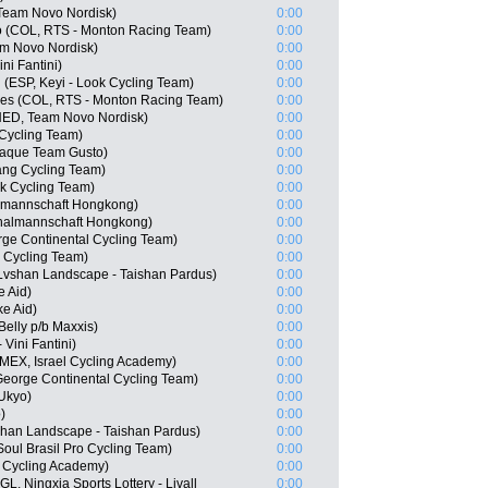
 Team Novo Nordisk)
0:00
o (COL, RTS - Monton Racing Team)
0:00
am Novo Nordisk)
0:00
ni Fantini)
0:00
(ESP, Keyi - Look Cycling Team)
0:00
ses (COL, RTS - Monton Racing Team)
0:00
NED, Team Novo Nordisk)
0:00
Cycling Team)
0:00
aque Team Gusto)
0:00
ang Cycling Team)
0:00
ok Cycling Team)
0:00
lmannschaft Hongkong)
0:00
nalmannschaft Hongkong)
0:00
rge Continental Cycling Team)
0:00
 Cycling Team)
0:00
Lvshan Landscape - Taishan Pardus)
0:00
e Aid)
0:00
e Aid)
0:00
Belly p/b Maxxis)
0:00
 Vini Fantini)
0:00
(MEX, Israel Cycling Academy)
0:00
George Continental Cycling Team)
0:00
Ukyo)
0:00
)
0:00
han Landscape - Taishan Pardus)
0:00
oul Brasil Pro Cycling Team)
0:00
 Cycling Academy)
0:00
, Ningxia Sports Lottery - Livall
0:00