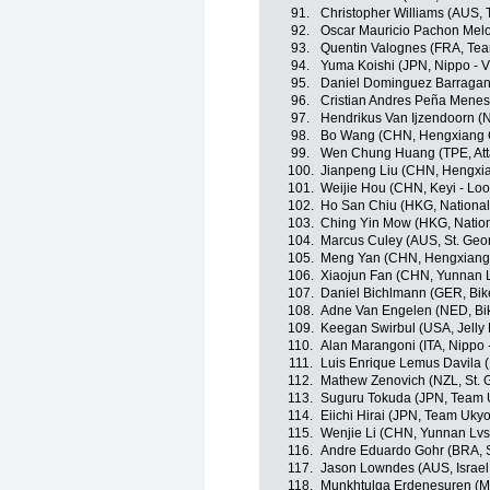
91.
Christopher Williams (AUS,
92.
Oscar Mauricio Pachon Mel
93.
Quentin Valognes (FRA, Te
94.
Yuma Koishi (JPN, Nippo - Vi
95.
Daniel Dominguez Barragan 
96.
Cristian Andres Peña Mene
97.
Hendrikus Van Ijzendoorn (
98.
Bo Wang (CHN, Hengxiang 
99.
Wen Chung Huang (TPE, Att
100.
Jianpeng Liu (CHN, Hengxi
101.
Weijie Hou (CHN, Keyi - Lo
102.
Ho San Chiu (HKG, Nationa
103.
Ching Yin Mow (HKG, Natio
104.
Marcus Culey (AUS, St. Geo
105.
Meng Yan (CHN, Hengxiang
106.
Xiaojun Fan (CHN, Yunnan 
107.
Daniel Bichlmann (GER, Bik
108.
Adne Van Engelen (NED, Bik
109.
Keegan Swirbul (USA, Jelly 
110.
Alan Marangoni (ITA, Nippo -
111.
Luis Enrique Lemus Davila 
112.
Mathew Zenovich (NZL, St. 
113.
Suguru Tokuda (JPN, Team 
114.
Eiichi Hirai (JPN, Team Ukyo
115.
Wenjie Li (CHN, Yunnan Lvs
116.
Andre Eduardo Gohr (BRA, S
117.
Jason Lowndes (AUS, Israel
118.
Munkhtulga Erdenesuren (MGL