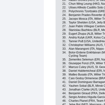
20.
Kaden Groves (AUS, St. Geo
21.
Chun Wing Leung (HKG, Na
22.
Ulises Alfredo Castillo Soto 
23.
Polychronis Tzortzakis (GR
24.
Benjamin Prades Reverter (
25.
Jacopo Mosca (ITA, Wilier Trie
26.
Taylor Shelden (USA, Jelly B
27.
Juan Pablo Villegas Cardo
28.
Stanislau Bazhkou (BLR, Mi
29.
Eugert Zhupa (ALB, Wilier Trie
30.
Andriy Kulyk (UKR, Kolss Cy
31.
Tanner Putt (USA, UnitedHe
32.
Christopher Williams (AUS,
33.
Alan Marangoni (ITA, Nippo -
34.
Bolor-Erdene Enkhtaivan (MGL
Cycling Team)
35.
Zemenfes Selemun (ERI, Nat
36.
Giuseppe Fonzi (ITA, Wilier Tr
37.
Marcus Culey (AUS, St. Geo
38.
Daniel Habtemicheal (ERI, N
39.
Matteo Busato (ITA, Wilier Trie
40.
Caio Godoy Ormenese (BRA, 
41.
Daniel Dominguez Barragan 
42.
Yauhen Sobal (BLR, Minsk C
43.
Jonathan Clarke (AUS, Unit
44.
Benjamin Giraud (FRA, Delk
45.
Sergio Andres Higuita Garc
46.
Charles Planet (FRA, Team 
47.
Jetse Bol (NED, Manzana -