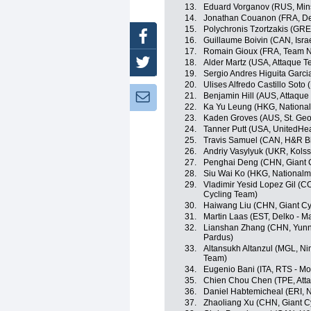
13.
Eduard Vorganov (RUS, Mins
14.
Jonathan Couanon (FRA, Del
15.
Polychronis Tzortzakis (GR
Facebook
16.
Guillaume Boivin (CAN, Isra
17.
Romain Gioux (FRA, Team N
18.
Alder Martz (USA, Attaque 
Twitter
19.
Sergio Andres Higuita Garc
20.
Ulises Alfredo Castillo Soto 
21.
Benjamin Hill (AUS, Attaqu
Newsletter:
22.
Ka Yu Leung (HKG, Nationa
23.
Kaden Groves (AUS, St. Geo
24.
Tanner Putt (USA, UnitedHe
25.
Travis Samuel (CAN, H&R Bl
26.
Andriy Vasylyuk (UKR, Kols
27.
Penghai Deng (CHN, Giant 
28.
Siu Wai Ko (HKG, National
29.
Vladimir Yesid Lopez Gil (COL
Cycling Team)
30.
Haiwang Liu (CHN, Giant Cy
31.
Martin Laas (EST, Delko - M
32.
Lianshan Zhang (CHN, Yunn
Pardus)
33.
Altansukh Altanzul (MGL, Ning
Team)
34.
Eugenio Bani (ITA, RTS - M
35.
Chien Chou Chen (TPE, Att
36.
Daniel Habtemicheal (ERI, N
37.
Zhaoliang Xu (CHN, Giant C