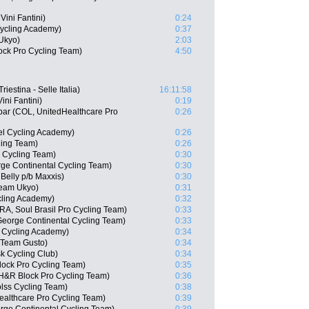
ini Fantini)
0:24
 Cycling Academy)
0:37
Ukyo)
2:03
ock Pro Cycling Team)
4:50
iestina - Selle Italia)
16:11:58
ini Fantini)
0:19
bar (COL, UnitedHealthcare Pro
0:26
el Cycling Academy)
0:26
ling Team)
0:26
s Cycling Team)
0:30
rge Continental Cycling Team)
0:30
Belly p/b Maxxis)
0:30
Team Ukyo)
0:31
cling Academy)
0:32
A, Soul Brasil Pro Cycling Team)
0:33
George Continental Cycling Team)
0:33
 Cycling Academy)
0:34
e Team Gusto)
0:34
k Cycling Club)
0:34
ock Pro Cycling Team)
0:35
H&R Block Pro Cycling Team)
0:36
olss Cycling Team)
0:38
ealthcare Pro Cycling Team)
0:39