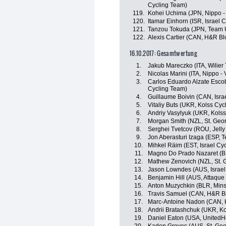
Cycling Team)
119.
Kohei Uchima (JPN, Nippo - V
120.
Itamar Einhorn (ISR, Israel
121.
Tanzou Tokuda (JPN, Team 
122.
Alexis Cartier (CAN, H&R Bl
16.10.2017: Gesamtwertung
1.
Jakub Mareczko (ITA, Wilier Tr
2.
Nicolas Marini (ITA, Nippo - V
3.
Carlos Eduardo Alzate Esco
Cycling Team)
4.
Guillaume Boivin (CAN, Isra
5.
Vitaliy Buts (UKR, Kolss Cyc
6.
Andriy Vasylyuk (UKR, Kols
7.
Morgan Smith (NZL, St. Geo
8.
Serghei Tvetcov (ROU, Jelly 
9.
Jon Aberasturi Izaga (ESP, 
10.
Mihkel Räim (EST, Israel Cy
11.
Magno Do Prado Nazaret (BR
12.
Mathew Zenovich (NZL, St. 
13.
Jason Lowndes (AUS, Israel
14.
Benjamin Hill (AUS, Attaqu
15.
Anton Muzychkin (BLR, Mins
16.
Travis Samuel (CAN, H&R Bl
17.
Marc-Antoine Nadon (CAN, 
18.
Andrii Bratashchuk (UKR, K
19.
Daniel Eaton (USA, UnitedH