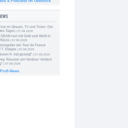
deos & Podcasts im Überblick
-NEWS
live im Stream, TV und Ticker: Die
des Tages
| 07.08.2026
 SRAM nun mit Gelb und Weiß in
 Nizza
| 07.08.2026
enregister der Tour de France
 7. Etappe
| 07.08.2026
Queen K. hat gezeigt“
| 07.08.2026
 weg: Reusser am Ventoux “einfach
g“
| 07.08.2026
 Profi-News