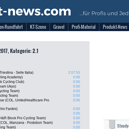
en-Rundfahrt
KT-Szene
Gravel
Profi-Material
Produkt-News
017, Kategorie: 2.1
iestina - Selle Italia)
2:07:53
cling Academy)
0:00
k Cycling Club)
0:00
Team Ukyo)
0:00
ycling Team)
0:00
cling Team)
0:00
bar (COL, UnitedHealthcare Pro
0:00
ini Fantini)
0:00
0:00
H&R Block Pro Cycling Team)
0:00
 (COL, Manzana - Postobon Team)
0:00
Steady
ling Team)
0:00