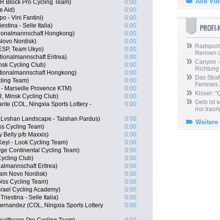
Alle Vi
R Block Pro Cycling Team)
0:00
e Aid)
0:00
 - Vini Fantini)
0:00
stina - Selle Italia)
0:00
PROFI
ionalmannschaft Hongkong)
0:00
Novo Nordisk)
0:00
Radsport 
ESP, Team Ukyo)
0:00
Rennen 
ionalmannschaft Eritrea)
0:00
Canyon -
nsk Cycling Club)
0:00
Richtung
tionalmannschaft Hongkong)
0:00
Das Straf
ling Team)
0:00
Femmes /
 - Marseille Provence KTM)
0:00
Klöser: “
, Minsk Cycling Club)
0:00
Gelb ist
nte (COL, Ningxia Sports Lottery -
0:00
nur trauri
Lvshan Landscape - Taishan Pardus)
0:00
Weitere
ss Cycling Team)
0:00
 Belly p/b Maxxis)
0:00
eyi - Look Cycling Team)
0:00
rge Continental Cycling Team)
0:00
ycling Club)
0:00
almannschaft Eritrea)
0:00
eam Novo Nordisk)
0:00
olss Cycling Team)
0:00
rael Cycling Academy)
0:00
riestina - Selle Italia)
0:00
ernandez (COL, Ningxia Sports Lottery
0:00