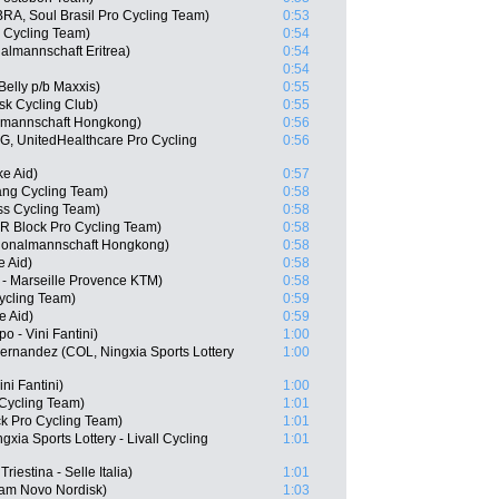
RA, Soul Brasil Pro Cycling Team)
0:53
 Cycling Team)
0:54
almannschaft Eritrea)
0:54
0:54
Belly p/b Maxxis)
0:55
k Cycling Club)
0:55
lmannschaft Hongkong)
0:56
, UnitedHealthcare Pro Cycling
0:56
e Aid)
0:57
ang Cycling Team)
0:58
ss Cycling Team)
0:58
R Block Pro Cycling Team)
0:58
ionalmannschaft Hongkong)
0:58
e Aid)
0:58
 - Marseille Provence KTM)
0:58
ycling Team)
0:59
e Aid)
0:59
 - Vini Fantini)
1:00
ernandez (COL, Ningxia Sports Lottery
1:00
ni Fantini)
1:00
Cycling Team)
1:01
k Pro Cycling Team)
1:01
xia Sports Lottery - Livall Cycling
1:01
riestina - Selle Italia)
1:01
eam Novo Nordisk)
1:03