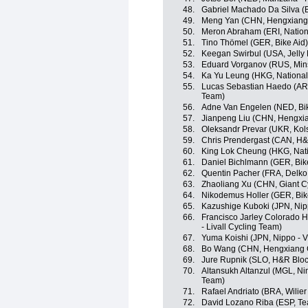
48.
Gabriel Machado Da Silva (B
49.
Meng Yan (CHN, Hengxiang
50.
Meron Abraham (ERI, Nation
51.
Tino Thömel (GER, Bike Aid)
52.
Keegan Swirbul (USA, Jelly 
53.
Eduard Vorganov (RUS, Mins
54.
Ka Yu Leung (HKG, Nationa
55.
Lucas Sebastian Haedo (ARG
Team)
56.
Adne Van Engelen (NED, Bik
57.
Jianpeng Liu (CHN, Hengxi
58.
Oleksandr Prevar (UKR, Kol
59.
Chris Prendergast (CAN, H&
60.
King Lok Cheung (HKG, Nat
61.
Daniel Bichlmann (GER, Bik
62.
Quentin Pacher (FRA, Delko
63.
Zhaoliang Xu (CHN, Giant C
64.
Nikodemus Holler (GER, Bik
65.
Kazushige Kuboki (JPN, Nippo
66.
Francisco Jarley Colorado H
- Livall Cycling Team)
67.
Yuma Koishi (JPN, Nippo - Vi
68.
Bo Wang (CHN, Hengxiang 
69.
Jure Rupnik (SLO, H&R Bloc
70.
Altansukh Altanzul (MGL, Ning
Team)
71.
Rafael Andriato (BRA, Wilier T
72.
David Lozano Riba (ESP, T