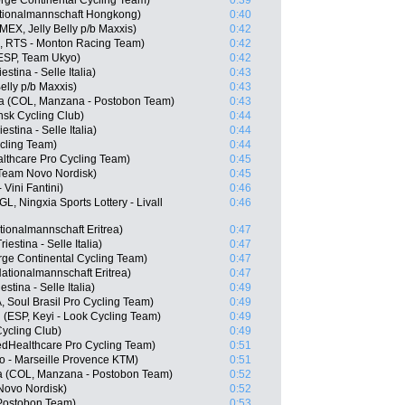
rge Continental Cycling Team)
0:39
tionalmannschaft Hongkong)
0:40
(MEX, Jelly Belly p/b Maxxis)
0:42
E, RTS - Monton Racing Team)
0:42
ESP, Team Ukyo)
0:42
stina - Selle Italia)
0:43
elly p/b Maxxis)
0:43
na (COL, Manzana - Postobon Team)
0:43
nsk Cycling Club)
0:44
stina - Selle Italia)
0:44
cling Team)
0:44
althcare Pro Cycling Team)
0:45
 Team Novo Nordisk)
0:45
 Vini Fantini)
0:46
, Ningxia Sports Lottery - Livall
0:46
ionalmannschaft Eritrea)
0:47
iestina - Selle Italia)
0:47
rge Continental Cycling Team)
0:47
ationalmannschaft Eritrea)
0:47
stina - Selle Italia)
0:49
Soul Brasil Pro Cycling Team)
0:49
(ESP, Keyi - Look Cycling Team)
0:49
ycling Club)
0:49
edHealthcare Pro Cycling Team)
0:51
o - Marseille Provence KTM)
0:51
ia (COL, Manzana - Postobon Team)
0:52
Novo Nordisk)
0:52
 Postobon Team)
0:53