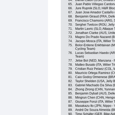
64.
Daniel Eaton (USA, UnitedH
65.
Juan Pablo Villegas Cardo
66.
Jure Rupnik (SLO, H&R Bloc
67.
Juan Jose Amador Castaño 
68.
Benjamin Giraud (FRA, Delk
69.
Francisco Chamorro (ARG, S
70.
Serghei Tvetcov (ROU, Jelly 
71.
Martin Lavric (SLO, Attaque
72.
Jonathan Clarke (AUS, Unit
73.
Magno Do Prado Nazaret (BR
74.
Jacopo Mosca (ITA, Wilier Trie
75.
Bolor-Erdene Enkhtaivan (MGL
Cycling Team)
76.
Lucas Sebastian Haedo (ARG
Team)
77.
Jetse Bol (NED, Manzana -
78.
Matteo Busato (ITA, Wilier Trie
79.
Cristian Ruiz Pelaez (COL,
80.
Mauricio Ortega Ramirez (
81.
Caio Godoy Ormenese (BRA, 
82.
Taylor Shelden (USA, Jelly B
83.
Gabriel Machado Da Silva (B
84.
Zhong Zirong (CHN, Yunnan
85.
Benjamin Dyball (AUS, Delk
86.
Mingrun Chen (CHN, Hengxi
87.
Giuseppe Fonzi (ITA, Wilier Tr
88.
Masakazu Ito (JPN, Nippo - V
89.
André De Souza Almeida (BR
90.
Timo Schäfer (GER, Bike Aid