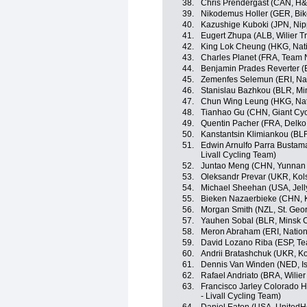
38.
Chris Prendergast (CAN, H&
39.
Nikodemus Holler (GER, Bik
40.
Kazushige Kuboki (JPN, Nippo
41.
Eugert Zhupa (ALB, Wilier Trie
42.
King Lok Cheung (HKG, Nat
43.
Charles Planet (FRA, Team 
44.
Benjamin Prades Reverter (
45.
Zemenfes Selemun (ERI, Nat
46.
Stanislau Bazhkou (BLR, Mi
47.
Chun Wing Leung (HKG, Na
48.
Tianhao Gu (CHN, Giant Cyc
49.
Quentin Pacher (FRA, Delko
50.
Kanstantsin Klimiankou (BLR
51.
Edwin Arnulfo Parra Bustama
Livall Cycling Team)
52.
Juntao Meng (CHN, Yunnan 
53.
Oleksandr Prevar (UKR, Kol
54.
Michael Sheehan (USA, Jelly
55.
Bieken Nazaerbieke (CHN, K
56.
Morgan Smith (NZL, St. Geo
57.
Yauhen Sobal (BLR, Minsk C
58.
Meron Abraham (ERI, Nation
59.
David Lozano Riba (ESP, T
60.
Andrii Bratashchuk (UKR, K
61.
Dennis Van Winden (NED, Is
62.
Rafael Andriato (BRA, Wilier T
63.
Francisco Jarley Colorado H
- Livall Cycling Team)