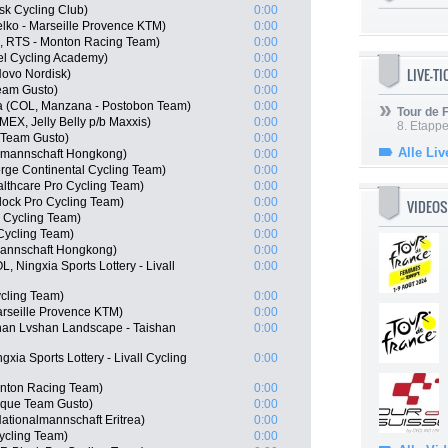
k Cycling Club)
0:00
ko - Marseille Provence KTM)
0:00
E, RTS - Monton Racing Team)
0:00
el Cycling Academy)
0:00
LIVE-T
ovo Nordisk)
0:00
Team Gusto)
0:00
ia (COL, Manzana - Postobon Team)
0:00
Tour de
(MEX, Jelly Belly p/b Maxxis)
0:00
8. Etappe
e Team Gusto)
0:00
Alle Liv
lmannschaft Hongkong)
0:00
rge Continental Cycling Team)
0:00
althcare Pro Cycling Team)
0:00
ock Pro Cycling Team)
0:00
VIDEOS
s Cycling Team)
0:00
Cycling Team)
0:00
mannschaft Hongkong)
0:00
, Ningxia Sports Lottery - Livall
0:00
cling Team)
0:00
arseille Provence KTM)
0:00
an Lvshan Landscape - Taishan
0:00
xia Sports Lottery - Livall Cycling
0:00
onton Racing Team)
0:00
aque Team Gusto)
0:00
ationalmannschaft Eritrea)
0:00
ycling Team)
0:00