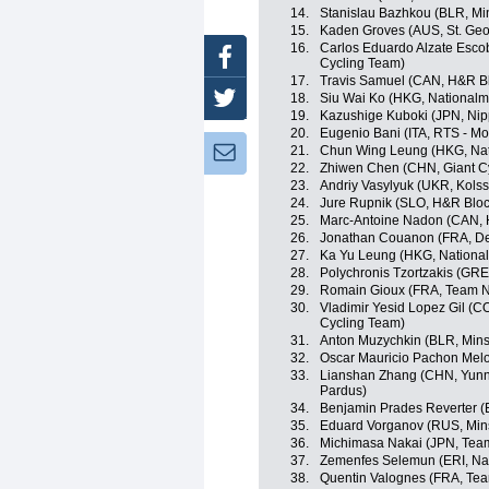
14.
Stanislau Bazhkou (BLR, Mi
15.
Kaden Groves (AUS, St. Geo
16.
Carlos Eduardo Alzate Esco
Facebook
Cycling Team)
17.
Travis Samuel (CAN, H&R Bl
18.
Siu Wai Ko (HKG, National
Twitter
19.
Kazushige Kuboki (JPN, Nippo
20.
Eugenio Bani (ITA, RTS - M
21.
Chun Wing Leung (HKG, Na
Newsletter:
22.
Zhiwen Chen (CHN, Giant C
23.
Andriy Vasylyuk (UKR, Kols
24.
Jure Rupnik (SLO, H&R Bloc
25.
Marc-Antoine Nadon (CAN, 
26.
Jonathan Couanon (FRA, Del
27.
Ka Yu Leung (HKG, Nationa
28.
Polychronis Tzortzakis (GR
29.
Romain Gioux (FRA, Team N
30.
Vladimir Yesid Lopez Gil (COL
Cycling Team)
31.
Anton Muzychkin (BLR, Mins
32.
Oscar Mauricio Pachon Mel
33.
Lianshan Zhang (CHN, Yunn
Pardus)
34.
Benjamin Prades Reverter (
35.
Eduard Vorganov (RUS, Mins
36.
Michimasa Nakai (JPN, Tea
37.
Zemenfes Selemun (ERI, Nat
38.
Quentin Valognes (FRA, Te