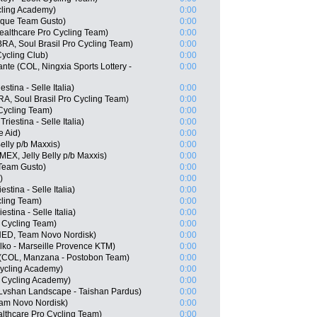
cling Academy)
0:00
aque Team Gusto)
0:00
ealthcare Pro Cycling Team)
0:00
RA, Soul Brasil Pro Cycling Team)
0:00
ycling Club)
0:00
nte (COL, Ningxia Sports Lottery -
0:00
stina - Selle Italia)
0:00
A, Soul Brasil Pro Cycling Team)
0:00
Cycling Team)
0:00
riestina - Selle Italia)
0:00
e Aid)
0:00
elly p/b Maxxis)
0:00
(MEX, Jelly Belly p/b Maxxis)
0:00
 Team Gusto)
0:00
)
0:00
stina - Selle Italia)
0:00
ling Team)
0:00
stina - Selle Italia)
0:00
 Cycling Team)
0:00
NED, Team Novo Nordisk)
0:00
elko - Marseille Provence KTM)
0:00
(COL, Manzana - Postobon Team)
0:00
 Cycling Academy)
0:00
 Cycling Academy)
0:00
vshan Landscape - Taishan Pardus)
0:00
eam Novo Nordisk)
0:00
althcare Pro Cycling Team)
0:00