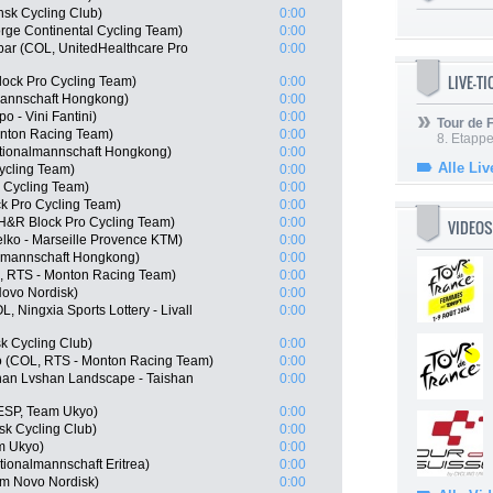
nsk Cycling Club)
0:00
rge Continental Cycling Team)
0:00
bar (COL, UnitedHealthcare Pro
0:00
LIVE-T
ock Pro Cycling Team)
0:00
mannschaft Hongkong)
0:00
 - Vini Fantini)
0:00
Tour de
onton Racing Team)
0:00
8. Etappe
tionalmannschaft Hongkong)
0:00
Alle Liv
ycling Team)
0:00
s Cycling Team)
0:00
k Pro Cycling Team)
0:00
H&R Block Pro Cycling Team)
0:00
VIDEOS
ko - Marseille Provence KTM)
0:00
lmannschaft Hongkong)
0:00
E, RTS - Monton Racing Team)
0:00
ovo Nordisk)
0:00
, Ningxia Sports Lottery - Livall
0:00
k Cycling Club)
0:00
o (COL, RTS - Monton Racing Team)
0:00
an Lvshan Landscape - Taishan
0:00
ESP, Team Ukyo)
0:00
k Cycling Club)
0:00
m Ukyo)
0:00
ionalmannschaft Eritrea)
0:00
am Novo Nordisk)
0:00