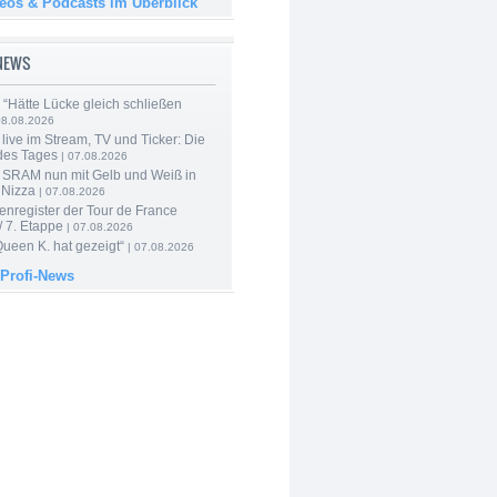
deos & Podcasts im Überblick
-NEWS
: “Hätte Lücke gleich schließen
08.08.2026
live im Stream, TV und Ticker: Die
des Tages
| 07.08.2026
 SRAM nun mit Gelb und Weiß in
 Nizza
| 07.08.2026
enregister der Tour de France
 7. Etappe
| 07.08.2026
Queen K. hat gezeigt“
| 07.08.2026
 Profi-News