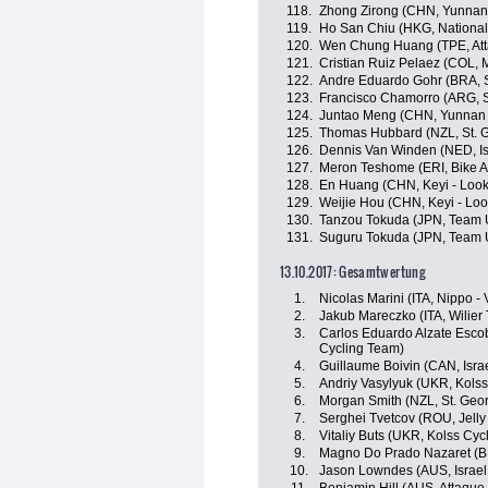
118.
Zhong Zirong (CHN, Yunnan
119.
Ho San Chiu (HKG, Nationa
120.
Wen Chung Huang (TPE, Att
121.
Cristian Ruiz Pelaez (COL,
122.
Andre Eduardo Gohr (BRA, S
123.
Francisco Chamorro (ARG, S
124.
Juntao Meng (CHN, Yunnan 
125.
Thomas Hubbard (NZL, St. G
126.
Dennis Van Winden (NED, Is
127.
Meron Teshome (ERI, Bike A
128.
En Huang (CHN, Keyi - Look
129.
Weijie Hou (CHN, Keyi - Lo
130.
Tanzou Tokuda (JPN, Team 
131.
Suguru Tokuda (JPN, Team 
13.10.2017: Gesamtwertung
1.
Nicolas Marini (ITA, Nippo - V
2.
Jakub Mareczko (ITA, Wilier Tr
3.
Carlos Eduardo Alzate Esco
Cycling Team)
4.
Guillaume Boivin (CAN, Isra
5.
Andriy Vasylyuk (UKR, Kols
6.
Morgan Smith (NZL, St. Geo
7.
Serghei Tvetcov (ROU, Jelly 
8.
Vitaliy Buts (UKR, Kolss Cyc
9.
Magno Do Prado Nazaret (BR
10.
Jason Lowndes (AUS, Israel