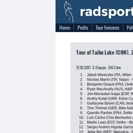
Home
Profis
Tour Femmes
Pol
Tour of Taihu Lake (CHN), 2
13.10.2017: 3. Etappe , 134.3 km
1.
Jakub Mareczko (ITA, Wilier Tr
2.
Nicolas Marini (ITA, Nippo - V
3.
Benjamin Giraud (FRA, Delk
4.
Ryan MacAnally (AUS, H&R 
5.
Jon Aberasturi Izaga (ESP, 
6.
Andriy Kulyk (UKR, Kolss Cy
7.
Guillaume Boivin (CAN, Isra
8.
Tino Thömel (GER, Bike Aid)
9.
Quentin Pacher (FRA, Delko
10.
Luis Carlos Chia Bermudez
11.
Martin Laas (EST, Delko - M
12.
Sergio Andres Higuita Garc
13.
Jetse Bol (NED, Manzana -