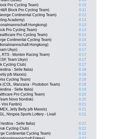
e Team Gusto)
0:09
ock Pro Cycling Team)
0:10
H&R Block Pro Cycling Team)
0:11
George Continental Cycling Team)
0:12
cling Academy)
0:13
ionalmannschaft Hongkong)
0:13
ock Pro Cycling Team)
0:13
ealthcare Pro Cycling Team)
0:14
rge Continental Cycling Team)
0:14
tionalmannschaft Hongkong)
0:15
Team Ukyo)
0:17
E, RTS - Monton Racing Team)
0:17
ESP, Team Ukyo)
0:17
k Cycling Club)
0:17
stina - Selle Italia)
0:18
elly p/b Maxxis)
0:18
olss Cycling Team)
0:18
na (COL, Manzana - Postobon Team)
0:18
stina - Selle Italia)
0:19
althcare Pro Cycling Team)
0:20
 Team Novo Nordisk)
0:20
 Vini Fantini)
0:21
(MEX, Jelly Belly p/b Maxxis)
0:21
, Ningxia Sports Lottery - Livall
0:21
iestina - Selle Italia)
0:22
nsk Cycling Club)
0:22
rge Continental Cycling Team)
0:22
ationalmannschaft Eritrea)
0:22