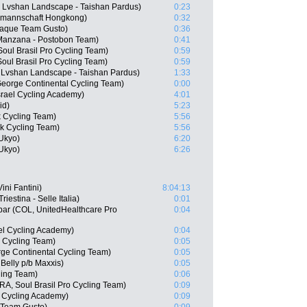
 Lvshan Landscape - Taishan Pardus)
0:23
lmannschaft Hongkong)
0:32
aque Team Gusto)
0:36
 Manzana - Postobon Team)
0:41
oul Brasil Pro Cycling Team)
0:59
oul Brasil Pro Cycling Team)
0:59
Lvshan Landscape - Taishan Pardus)
1:33
eorge Continental Cycling Team)
0:00
rael Cycling Academy)
4:01
id)
5:23
 Cycling Team)
5:56
ok Cycling Team)
5:56
Ukyo)
6:20
Ukyo)
6:26
ini Fantini)
8:04:13
iestina - Selle Italia)
0:01
bar (COL, UnitedHealthcare Pro
0:04
el Cycling Academy)
0:04
s Cycling Team)
0:05
rge Continental Cycling Team)
0:05
Belly p/b Maxxis)
0:05
ling Team)
0:06
A, Soul Brasil Pro Cycling Team)
0:09
 Cycling Academy)
0:09