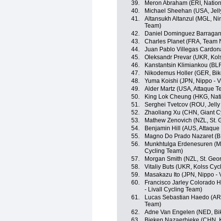
39.
Meron Abraham (ERI, Nation
40.
Michael Sheehan (USA, Jelly
41.
Altansukh Altanzul (MGL, Ning
Team)
42.
Daniel Dominguez Barragan 
43.
Charles Planet (FRA, Team 
44.
Juan Pablo Villegas Cardo
45.
Oleksandr Prevar (UKR, Kol
46.
Kanstantsin Klimiankou (BLR
47.
Nikodemus Holler (GER, Bik
48.
Yuma Koishi (JPN, Nippo - Vi
49.
Alder Martz (USA, Attaque 
50.
King Lok Cheung (HKG, Nat
51.
Serghei Tvetcov (ROU, Jelly 
52.
Zhaoliang Xu (CHN, Giant C
53.
Mathew Zenovich (NZL, St. 
54.
Benjamin Hill (AUS, Attaqu
55.
Magno Do Prado Nazaret (BR
56.
Munkhtulga Erdenesuren (MGL
Cycling Team)
57.
Morgan Smith (NZL, St. Geo
58.
Vitaliy Buts (UKR, Kolss Cyc
59.
Masakazu Ito (JPN, Nippo - V
60.
Francisco Jarley Colorado H
- Livall Cycling Team)
61.
Lucas Sebastian Haedo (ARG
Team)
62.
Adne Van Engelen (NED, Bik
63.
Bieken Nazaerbieke (CHN, K