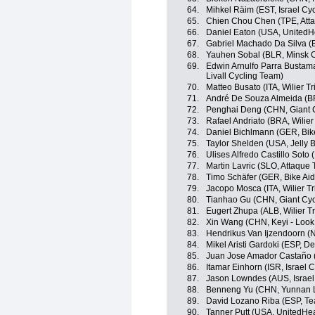
64.
Mihkel Räim (EST, Israel Cy
65.
Chien Chou Chen (TPE, Att
66.
Daniel Eaton (USA, UnitedH
67.
Gabriel Machado Da Silva (B
68.
Yauhen Sobal (BLR, Minsk C
69.
Edwin Arnulfo Parra Bustama
Livall Cycling Team)
70.
Matteo Busato (ITA, Wilier Trie
71.
André De Souza Almeida (BR
72.
Penghai Deng (CHN, Giant 
73.
Rafael Andriato (BRA, Wilier T
74.
Daniel Bichlmann (GER, Bik
75.
Taylor Shelden (USA, Jelly B
76.
Ulises Alfredo Castillo Soto 
77.
Martin Lavric (SLO, Attaque
78.
Timo Schäfer (GER, Bike Aid
79.
Jacopo Mosca (ITA, Wilier Trie
80.
Tianhao Gu (CHN, Giant Cyc
81.
Eugert Zhupa (ALB, Wilier Trie
82.
Xin Wang (CHN, Keyi - Look
83.
Hendrikus Van Ijzendoorn (
84.
Mikel Aristi Gardoki (ESP, D
85.
Juan Jose Amador Castaño 
86.
Itamar Einhorn (ISR, Israel
87.
Jason Lowndes (AUS, Israel
88.
Benneng Yu (CHN, Yunnan L
89.
David Lozano Riba (ESP, T
90.
Tanner Putt (USA, UnitedHe