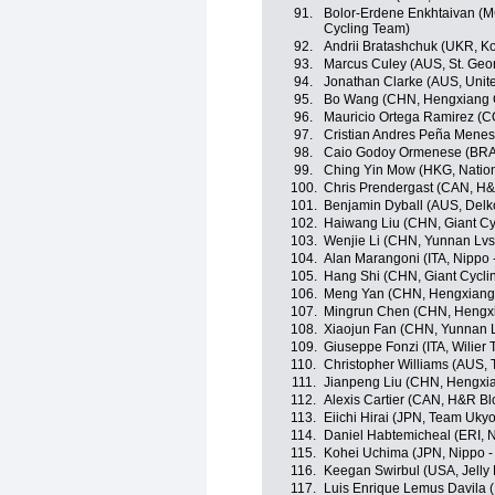
91.
Bolor-Erdene Enkhtaivan (MGL
Cycling Team)
92.
Andrii Bratashchuk (UKR, K
93.
Marcus Culey (AUS, St. Geo
94.
Jonathan Clarke (AUS, Unit
95.
Bo Wang (CHN, Hengxiang 
96.
Mauricio Ortega Ramirez (
97.
Cristian Andres Peña Mene
98.
Caio Godoy Ormenese (BRA, 
99.
Ching Yin Mow (HKG, Natio
100.
Chris Prendergast (CAN, H&
101.
Benjamin Dyball (AUS, Delk
102.
Haiwang Liu (CHN, Giant Cy
103.
Wenjie Li (CHN, Yunnan Lvs
104.
Alan Marangoni (ITA, Nippo -
105.
Hang Shi (CHN, Giant Cycli
106.
Meng Yan (CHN, Hengxiang
107.
Mingrun Chen (CHN, Hengxi
108.
Xiaojun Fan (CHN, Yunnan 
109.
Giuseppe Fonzi (ITA, Wilier Tr
110.
Christopher Williams (AUS,
111.
Jianpeng Liu (CHN, Hengxi
112.
Alexis Cartier (CAN, H&R Bl
113.
Eiichi Hirai (JPN, Team Ukyo
114.
Daniel Habtemicheal (ERI, N
115.
Kohei Uchima (JPN, Nippo - V
116.
Keegan Swirbul (USA, Jelly 
117.
Luis Enrique Lemus Davila 