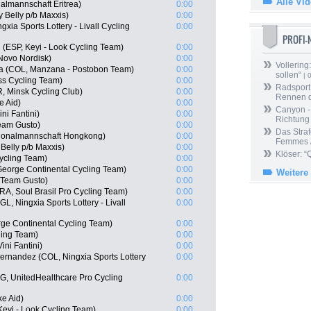
Alle Vi
almannschaft Eritrea)
0:00
 Belly p/b Maxxis)
0:00
xia Sports Lottery - Livall Cycling
0:00
PROFI
(ESP, Keyi - Look Cycling Team)
0:00
Novo Nordisk)
0:00
Vollering
na (COL, Manzana - Postobon Team)
0:00
sollen“
| 
ss Cycling Team)
0:00
Radsport 
, Minsk Cycling Club)
0:00
Rennen 
e Aid)
0:00
Canyon -
ni Fantini)
0:00
Richtung
Team Gusto)
0:00
Das Straf
ionalmannschaft Hongkong)
0:00
Femmes /
Belly p/b Maxxis)
0:00
Klöser: “
ycling Team)
0:00
George Continental Cycling Team)
0:00
Weitere
e Team Gusto)
0:00
A, Soul Brasil Pro Cycling Team)
0:00
, Ningxia Sports Lottery - Livall
0:00
rge Continental Cycling Team)
0:00
ling Team)
0:00
ini Fantini)
0:00
ernandez (COL, Ningxia Sports Lottery
0:00
, UnitedHealthcare Pro Cycling
0:00
e Aid)
0:00
eyi - Look Cycling Team)
0:00