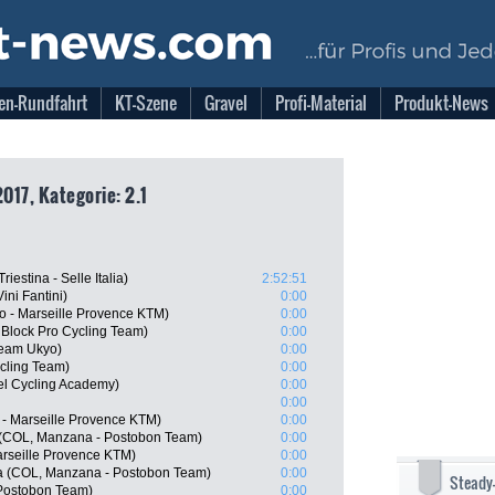
en-Rundfahrt
KT-Szene
Gravel
Profi-Material
Produkt-News
017, Kategorie: 2.1
iestina - Selle Italia)
2:52:51
ini Fantini)
0:00
o - Marseille Provence KTM)
0:00
Block Pro Cycling Team)
0:00
Team Ukyo)
0:00
cling Team)
0:00
el Cycling Academy)
0:00
0:00
 - Marseille Provence KTM)
0:00
 (COL, Manzana - Postobon Team)
0:00
arseille Provence KTM)
0:00
ia (COL, Manzana - Postobon Team)
0:00
Steady
 Postobon Team)
0:00