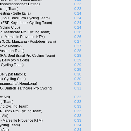
ionalmannschaft Eritrea)
0:23
cling Team)
0:23
stina - Selle Italia)
0:24
Soul Brasil Pro Cycling Team)
0:24
(ESP, Keyi - Look Cycling Team)
0:24
ycling Club)
0:24
edHealthcare Pro Cycling Team)
0:26
o - Marseille Provence KTM)
0:26
ia (COL, Manzana - Postobon Team)
0:27
Novo Nordisk)
0:27
 Postobon Team)
0:28
RA, Soul Brasil Pro Cycling Team)
0:28
 Belly p/b Maxxis)
0:29
 Cycling Team)
0:29
0:29
Belly p/b Maxxis)
0:30
k Cycling Club)
0:30
lmannschaft Hongkong)
0:31
, UnitedHealthcare Pro Cycling
0:31
e Aid)
0:32
ng Team)
0:33
ang Cycling Team)
0:33
R Block Pro Cycling Team)
0:33
e Aid)
0:33
 - Marseille Provence KTM)
0:33
ycling Team)
0:34
e Aid)
0:34