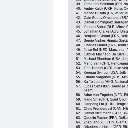
39.
Zemenfes Selemun (ERI, Nat
40.
Andriy Kulyk (UKR, Kolss Cy
41.
Matteo Busato (ITA, Wilier Trie
42.
Caio Godoy Ormenese (BRA, 
43.
Daniel Dominguez Barragan 
44.
Yauhen Sobal (BLR, Minsk C
45.
Jonathan Clarke (AUS, Unit
46.
Benjamin Giraud (FRA, Delk
47.
Sergio Andres Higuita Garc
48.
Charles Planet (FRA, Team 
49.
Jetse Bol (NED, Manzana -
50.
Gabriel Machado Da Silva (B
51.
Michael Sheehan (USA, Jelly
52.
Meng Yan (CHN, Hengxiang
53.
Tino Thömel (GER, Bike Aid)
54.
Keegan Swirbul (USA, Jelly 
55.
Eduard Vorganov (RUS, Mins
56.
Ka Yu Leung (HKG, Nationa
57.
Lucas Sebastian Haedo (ARG
Team)
58.
Adne Van Engelen (NED, Bik
59.
Hang Shi (CHN, Giant Cycli
60.
Jianpeng Liu (CHN, Hengxi
61.
Chris Prendergast (CAN, H&
62.
Daniel Bichlmann (GER, Bik
63.
Quentin Pacher (FRA, Delko
64.
Zhaoliang Xu (CHN, Giant C
65.
Nikodemus Holler (GER, Bik