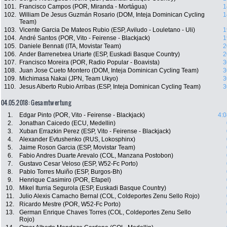
101.
Francisco Campos (POR, Miranda - Mortágua)
1
102.
William De Jesus Guzmán Rosario (DOM, Inteja Dominican Cycling
1
Team)
103.
Vicente Garcia De Mateos Rubio (ESP, Aviludo - Louletano - Uli)
1
104.
André Santos (POR, Vito - Feirense - Blackjack)
1
105.
Daniele Bennati (ITA, Movistar Team)
2
106.
Ander Barrenetxea Uriarte (ESP, Euskadi Basque Country)
2
107.
Francisco Moreira (POR, Radio Popular - Boavista)
3
108.
Juan Jose Cueto Montero (DOM, Inteja Dominican Cycling Team)
3
109.
Michimasa Nakai (JPN, Team Ukyo)
3
110.
Jesus Alberto Rubio Arribas (ESP, Inteja Dominican Cycling Team)
3
04.05.2018: Gesamtwertung
1.
Edgar Pinto (POR, Vito - Feirense - Blackjack)
4:0
2.
Jonathan Caicedo (ECU, Medellin)
3.
Xuban Errazkin Perez (ESP, Vito - Feirense - Blackjack)
4.
Alexander Evtushenko (RUS, Lokosphinx)
5.
Jaime Roson Garcia (ESP, Movistar Team)
6.
Fabio Andres Duarte Arevalo (COL, Manzana Postobon)
7.
Gustavo Cesar Veloso (ESP, W52-Fc Porto)
8.
Pablo Torres Muiño (ESP, Burgos-Bh)
9.
Henrique Casimiro (POR, Efapel)
10.
Mikel Iturria Segurola (ESP, Euskadi Basque Country)
11.
Julio Alexis Camacho Bernal (COL, Coldeportes Zenu Sello Rojo)
12.
Ricardo Mestre (POR, W52-Fc Porto)
13.
German Enrique Chaves Torres (COL, Coldeportes Zenu Sello
Rojo)