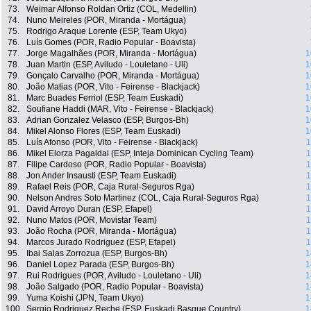
73.
Weimar Alfonso Roldan Ortiz (COL, Medellin)
74.
Nuno Meireles (POR, Miranda - Mortágua)
75.
Rodrigo Araque Lorente (ESP, Team Ukyo)
76.
Luís Gomes (POR, Radio Popular - Boavista)
77.
Jorge Magalhães (POR, Miranda - Mortágua)
1
78.
Juan Martin (ESP, Aviludo - Louletano - Uli)
1
79.
Gonçalo Carvalho (POR, Miranda - Mortágua)
1
80.
João Matias (POR, Vito - Feirense - Blackjack)
1
81.
Marc Buades Ferriol (ESP, Team Euskadi)
1
82.
Soufiane Haddi (MAR, Vito - Feirense - Blackjack)
1
83.
Adrian Gonzalez Velasco (ESP, Burgos-Bh)
1
84.
Mikel Alonso Flores (ESP, Team Euskadi)
1
85.
Luís Afonso (POR, Vito - Feirense - Blackjack)
1
86.
Mikel Elorza Pagaldai (ESP, Inteja Dominican Cycling Team)
1
87.
Filipe Cardoso (POR, Radio Popular - Boavista)
1
88.
Jon Ander Insausti (ESP, Team Euskadi)
1
89.
Rafael Reis (POR, Caja Rural-Seguros Rga)
1
90.
Nelson Andres Soto Martinez (COL, Caja Rural-Seguros Rga)
1
91.
David Arroyo Duran (ESP, Efapel)
1
92.
Nuno Matos (POR, Movistar Team)
1
93.
João Rocha (POR, Miranda - Mortágua)
1
94.
Marcos Jurado Rodriguez (ESP, Efapel)
1
95.
Ibai Salas Zorrozua (ESP, Burgos-Bh)
1
96.
Daniel Lopez Parada (ESP, Burgos-Bh)
1
97.
Rui Rodrigues (POR, Aviludo - Louletano - Uli)
1
98.
João Salgado (POR, Radio Popular - Boavista)
1
99.
Yuma Koishi (JPN, Team Ukyo)
1
100.
Sergio Rodriguez Reche (ESP, Euskadi Basque Country)
1