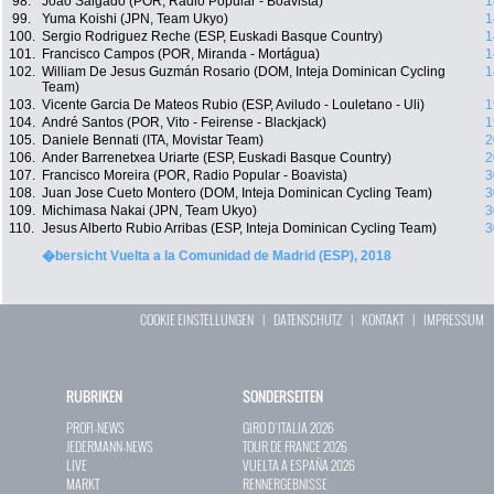
98.
João Salgado (POR, Radio Popular - Boavista)
1
99.
Yuma Koishi (JPN, Team Ukyo)
1
100.
Sergio Rodriguez Reche (ESP, Euskadi Basque Country)
1
101.
Francisco Campos (POR, Miranda - Mortágua)
1
102.
William De Jesus Guzmán Rosario (DOM, Inteja Dominican Cycling
1
Team)
103.
Vicente Garcia De Mateos Rubio (ESP, Aviludo - Louletano - Uli)
1
104.
André Santos (POR, Vito - Feirense - Blackjack)
1
105.
Daniele Bennati (ITA, Movistar Team)
2
106.
Ander Barrenetxea Uriarte (ESP, Euskadi Basque Country)
2
107.
Francisco Moreira (POR, Radio Popular - Boavista)
3
108.
Juan Jose Cueto Montero (DOM, Inteja Dominican Cycling Team)
3
109.
Michimasa Nakai (JPN, Team Ukyo)
3
110.
Jesus Alberto Rubio Arribas (ESP, Inteja Dominican Cycling Team)
3
�bersicht Vuelta a la Comunidad de Madrid (ESP), 2018
COOKIE EINSTELLUNGEN
|
DATENSCHUTZ
|
KONTAKT
|
IMPRESSUM
RUBRIKEN
SONDERSEITEN
PROFI-NEWS
GIRO D`ITALIA 2026
JEDERMANN-NEWS
TOUR DE FRANCE 2026
LIVE
VUELTA A ESPAÑA 2026
MARKT
RENNERGEBNISSE