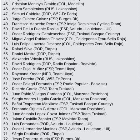
45.
Cristhian Montoya Giraldo (COL, Medellin)
46.
Artem Samolenkov (RUS, Lokosphinx)
47.
Samuel Caldeira (POR, W52-Fc Porto)
48.
Jorge Cubero Galvez (ESP, Burgos-Bh)
49.
Francisco Mancebo Perez (ESP, Inteja Dominican Cycling Team)
50.
David De La Fuente Rasilla (ESP, Aviludo - Louletano - Uli)
51.
Oscar Rodriguez Garaicoechea (ESP, Euskadi Basque Country)
52.
Miguel Angel Rubiano Chavez (COL, Coldeportes Zenu Sello Rojo)
53.
Luis Felipe Laverde Jimenez (COL, Coldeportes Zenu Sello Rojo)
54.
Rafael Silva (POR, Efapel)
55.
Daniel Mestre (POR, Efapel)
56.
Alexander Vdovin (RUS, Lokosphinx)
57.
David Rodrigues (POR, Radio Popular - Boavista)
58.
Oscar Pujol Muñoz (ESP, Team Ukyo)
59.
Raymond Kreder (NED, Team Ukyo)
60.
José Ferreira (POR, W52-Fc Porto)
61.
Oscar Pelegri Ferrandis (ESP, Radio Popular - Boavista)
62.
Ricardo Garcia (ESP, Team Euskadi)
63.
Juan Pablo Villegas Cardona (COL, Manzana Postobon)
64.
Sergio Andres Higuita Garcia (COL, Manzana Postobon)
65.
Beñat Txoperena Matxikote (ESP, Euskadi Basque Country)
66.
Fernando Orjuela Gutierrez (COL, Manzana Postobon)
67.
Juan Antonio Lopez-Cozar Jaimez (ESP, Team Euskadi)
68.
Jaime Castrillo Zapater (ESP, Movistar Team)
69.
Luís Fernandes (POR, Aviludo - Louletano - Uli)
70.
Oscar Hernandez Martinez (ESP, Aviludo - Louletano - Uli)
71.
Sérgio Paulinho (POR, Efapel)
72.
Jesus Ezquerra Muela (ESP, Burgos-Bh)