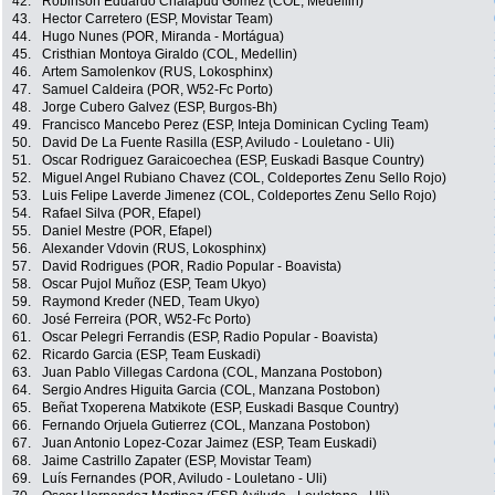
42.
Robinson Eduardo Chalapud Gomez (COL, Medellin)
43.
Hector Carretero (ESP, Movistar Team)
44.
Hugo Nunes (POR, Miranda - Mortágua)
45.
Cristhian Montoya Giraldo (COL, Medellin)
46.
Artem Samolenkov (RUS, Lokosphinx)
47.
Samuel Caldeira (POR, W52-Fc Porto)
48.
Jorge Cubero Galvez (ESP, Burgos-Bh)
49.
Francisco Mancebo Perez (ESP, Inteja Dominican Cycling Team)
50.
David De La Fuente Rasilla (ESP, Aviludo - Louletano - Uli)
51.
Oscar Rodriguez Garaicoechea (ESP, Euskadi Basque Country)
52.
Miguel Angel Rubiano Chavez (COL, Coldeportes Zenu Sello Rojo)
53.
Luis Felipe Laverde Jimenez (COL, Coldeportes Zenu Sello Rojo)
54.
Rafael Silva (POR, Efapel)
55.
Daniel Mestre (POR, Efapel)
56.
Alexander Vdovin (RUS, Lokosphinx)
57.
David Rodrigues (POR, Radio Popular - Boavista)
58.
Oscar Pujol Muñoz (ESP, Team Ukyo)
59.
Raymond Kreder (NED, Team Ukyo)
60.
José Ferreira (POR, W52-Fc Porto)
61.
Oscar Pelegri Ferrandis (ESP, Radio Popular - Boavista)
62.
Ricardo Garcia (ESP, Team Euskadi)
63.
Juan Pablo Villegas Cardona (COL, Manzana Postobon)
64.
Sergio Andres Higuita Garcia (COL, Manzana Postobon)
65.
Beñat Txoperena Matxikote (ESP, Euskadi Basque Country)
66.
Fernando Orjuela Gutierrez (COL, Manzana Postobon)
67.
Juan Antonio Lopez-Cozar Jaimez (ESP, Team Euskadi)
68.
Jaime Castrillo Zapater (ESP, Movistar Team)
69.
Luís Fernandes (POR, Aviludo - Louletano - Uli)