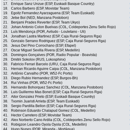
17.
Enrique Sanz Unzue (ESP, Euskadi Basque Country)
18.
Carlos Barbero (ESP, Movistar Team)
19.
Egoitz Fernandez Ayarzaguena (ESP, Team Euskadi)
20.
Jetse Bol (NED, Manzana Postobon)
21.
Benjami Prades Reverter (ESP, Team Ukyo)
22.
Johan Antonio Colon Buelvas (COL, Coldeportes Zenu Sello Rojo)
23.
Luís Mendonça (POR, Aviludo - Louletano - Uli)
24.
Jonathan Lastra Martinez (ESP, Caja Rural-Seguros Rga)
25.
Gonzalo Serrano Rodriguez (ESP, Caja Rural-Seguros Rga)
26.
Jesus Del Pino Corrochano (ESP, Efapel)
27.
Oscar Miguel Sevilla Rivera (ESP, Medellin)
28.
Domingos Gonçalves (POR, Radio Popular - Boavista)
29.
Dmitrii Sokolov (RUS, Lokosphinx)
30.
Fabricio Ferrari Barcelo (URU, Caja Rural-Seguros Rga)
31.
Hernan Ricardo Aguirre Caipa (COL, Manzana Postobon)
32.
António Carvalho (POR, W52-Fc Porto)
33.
Diego Rubio Hernandez (ESP, Burgos-Bh)
34.
Rui Vinhas (POR, W52-Fc Porto)
35.
Hernando Bohorquez Sanchez (COL, Manzana Postobon)
36.
Luis Guillermo Mas Bonet (ESP, Caja Rural-Seguros Rga)
37.
Aitor Gonzalez Prieto (ESP, Euskadi Basque Country)
38.
Txomin Juaristi Arrieta (ESP, Team Euskadi)
39.
Sergio Pardilla Bellon (ESP, Caja Rural-Seguros Rga)
40.
Robinson Eduardo Chalapud Gomez (COL, Medellin)
41.
Hector Carretero (ESP, Movistar Team)
42.
Alex Norberto Cano Ardila (COL, Coldeportes Zenu Sello Rojo)
43.
Robigzon Leandro Oyola Oyola (COL, Medellin)
44.
Hugo Nunes (POR, Miranda - Mortágua)