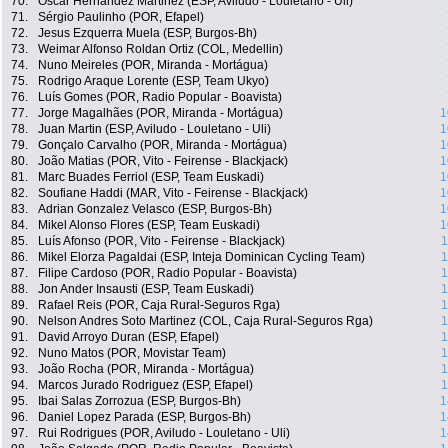
70.
Oscar Hernandez Martinez (ESP, Aviludo - Louletano - Uli)
71.
Sérgio Paulinho (POR, Efapel)
72.
Jesus Ezquerra Muela (ESP, Burgos-Bh)
73.
Weimar Alfonso Roldan Ortiz (COL, Medellin)
74.
Nuno Meireles (POR, Miranda - Mortágua)
75.
Rodrigo Araque Lorente (ESP, Team Ukyo)
76.
Luís Gomes (POR, Radio Popular - Boavista)
77.
Jorge Magalhães (POR, Miranda - Mortágua)
1
78.
Juan Martin (ESP, Aviludo - Louletano - Uli)
1
79.
Gonçalo Carvalho (POR, Miranda - Mortágua)
1
80.
João Matias (POR, Vito - Feirense - Blackjack)
1
81.
Marc Buades Ferriol (ESP, Team Euskadi)
1
82.
Soufiane Haddi (MAR, Vito - Feirense - Blackjack)
1
83.
Adrian Gonzalez Velasco (ESP, Burgos-Bh)
1
84.
Mikel Alonso Flores (ESP, Team Euskadi)
1
85.
Luís Afonso (POR, Vito - Feirense - Blackjack)
1
86.
Mikel Elorza Pagaldai (ESP, Inteja Dominican Cycling Team)
1
87.
Filipe Cardoso (POR, Radio Popular - Boavista)
1
88.
Jon Ander Insausti (ESP, Team Euskadi)
1
89.
Rafael Reis (POR, Caja Rural-Seguros Rga)
1
90.
Nelson Andres Soto Martinez (COL, Caja Rural-Seguros Rga)
1
91.
David Arroyo Duran (ESP, Efapel)
1
92.
Nuno Matos (POR, Movistar Team)
1
93.
João Rocha (POR, Miranda - Mortágua)
1
94.
Marcos Jurado Rodriguez (ESP, Efapel)
1
95.
Ibai Salas Zorrozua (ESP, Burgos-Bh)
1
96.
Daniel Lopez Parada (ESP, Burgos-Bh)
1
97.
Rui Rodrigues (POR, Aviludo - Louletano - Uli)
1