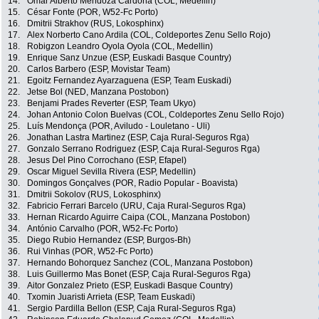
14.
Omar Alberto Mendoza Cardona (COL, Medellin)
15.
César Fonte (POR, W52-Fc Porto)
16.
Dmitrii Strakhov (RUS, Lokosphinx)
17.
Alex Norberto Cano Ardila (COL, Coldeportes Zenu Sello Rojo)
18.
Robigzon Leandro Oyola Oyola (COL, Medellin)
19.
Enrique Sanz Unzue (ESP, Euskadi Basque Country)
20.
Carlos Barbero (ESP, Movistar Team)
21.
Egoitz Fernandez Ayarzaguena (ESP, Team Euskadi)
22.
Jetse Bol (NED, Manzana Postobon)
23.
Benjami Prades Reverter (ESP, Team Ukyo)
24.
Johan Antonio Colon Buelvas (COL, Coldeportes Zenu Sello Rojo)
25.
Luís Mendonça (POR, Aviludo - Louletano - Uli)
26.
Jonathan Lastra Martinez (ESP, Caja Rural-Seguros Rga)
27.
Gonzalo Serrano Rodriguez (ESP, Caja Rural-Seguros Rga)
28.
Jesus Del Pino Corrochano (ESP, Efapel)
29.
Oscar Miguel Sevilla Rivera (ESP, Medellin)
30.
Domingos Gonçalves (POR, Radio Popular - Boavista)
31.
Dmitrii Sokolov (RUS, Lokosphinx)
32.
Fabricio Ferrari Barcelo (URU, Caja Rural-Seguros Rga)
33.
Hernan Ricardo Aguirre Caipa (COL, Manzana Postobon)
34.
António Carvalho (POR, W52-Fc Porto)
35.
Diego Rubio Hernandez (ESP, Burgos-Bh)
36.
Rui Vinhas (POR, W52-Fc Porto)
37.
Hernando Bohorquez Sanchez (COL, Manzana Postobon)
38.
Luis Guillermo Mas Bonet (ESP, Caja Rural-Seguros Rga)
39.
Aitor Gonzalez Prieto (ESP, Euskadi Basque Country)
40.
Txomin Juaristi Arrieta (ESP, Team Euskadi)
41.
Sergio Pardilla Bellon (ESP, Caja Rural-Seguros Rga)