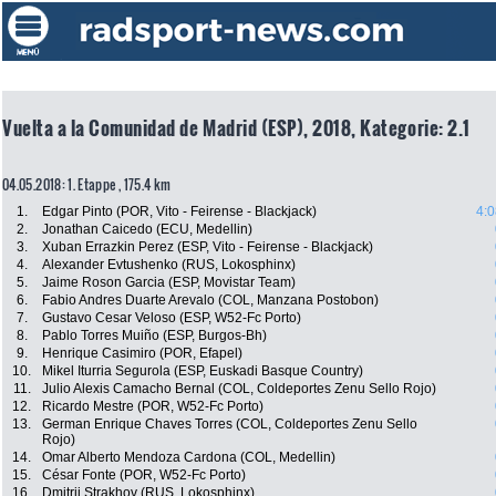
Vuelta a la Comunidad de Madrid (ESP), 2018, Kategorie: 2.1
04.05.2018: 1. Etappe , 175.4 km
1.
Edgar Pinto (POR, Vito - Feirense - Blackjack)
4:0
2.
Jonathan Caicedo (ECU, Medellin)
3.
Xuban Errazkin Perez (ESP, Vito - Feirense - Blackjack)
4.
Alexander Evtushenko (RUS, Lokosphinx)
5.
Jaime Roson Garcia (ESP, Movistar Team)
6.
Fabio Andres Duarte Arevalo (COL, Manzana Postobon)
7.
Gustavo Cesar Veloso (ESP, W52-Fc Porto)
8.
Pablo Torres Muiño (ESP, Burgos-Bh)
9.
Henrique Casimiro (POR, Efapel)
10.
Mikel Iturria Segurola (ESP, Euskadi Basque Country)
11.
Julio Alexis Camacho Bernal (COL, Coldeportes Zenu Sello Rojo)
12.
Ricardo Mestre (POR, W52-Fc Porto)
13.
German Enrique Chaves Torres (COL, Coldeportes Zenu Sello
Rojo)
14.
Omar Alberto Mendoza Cardona (COL, Medellin)
15.
César Fonte (POR, W52-Fc Porto)
16.
Dmitrii Strakhov (RUS, Lokosphinx)