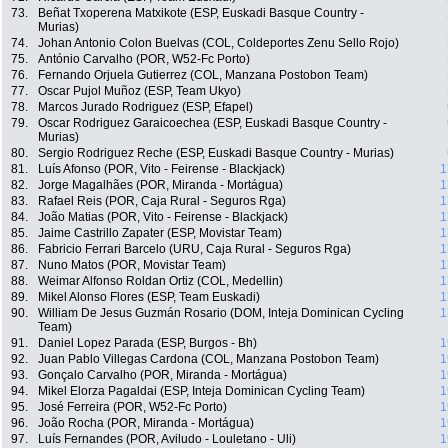
73.
Beñat Txoperena Matxikote (ESP, Euskadi Basque Country -
Murias)
74.
Johan Antonio Colon Buelvas (COL, Coldeportes Zenu Sello Rojo)
75.
António Carvalho (POR, W52-Fc Porto)
76.
Fernando Orjuela Gutierrez (COL, Manzana Postobon Team)
77.
Oscar Pujol Muñoz (ESP, Team Ukyo)
78.
Marcos Jurado Rodriguez (ESP, Efapel)
79.
Oscar Rodriguez Garaicoechea (ESP, Euskadi Basque Country -
Murias)
80.
Sergio Rodriguez Reche (ESP, Euskadi Basque Country - Murias)
81.
Luís Afonso (POR, Vito - Feirense - Blackjack)
1
82.
Jorge Magalhães (POR, Miranda - Mortágua)
1
83.
Rafael Reis (POR, Caja Rural - Seguros Rga)
1
84.
João Matias (POR, Vito - Feirense - Blackjack)
1
85.
Jaime Castrillo Zapater (ESP, Movistar Team)
1
86.
Fabricio Ferrari Barcelo (URU, Caja Rural - Seguros Rga)
1
87.
Nuno Matos (POR, Movistar Team)
1
88.
Weimar Alfonso Roldan Ortiz (COL, Medellin)
1
89.
Mikel Alonso Flores (ESP, Team Euskadi)
1
90.
William De Jesus Guzmán Rosario (DOM, Inteja Dominican Cycling
1
Team)
91.
Daniel Lopez Parada (ESP, Burgos - Bh)
1
92.
Juan Pablo Villegas Cardona (COL, Manzana Postobon Team)
1
93.
Gonçalo Carvalho (POR, Miranda - Mortágua)
1
94.
Mikel Elorza Pagaldai (ESP, Inteja Dominican Cycling Team)
1
95.
José Ferreira (POR, W52-Fc Porto)
1
96.
João Rocha (POR, Miranda - Mortágua)
1
97.
Luís Fernandes (POR, Aviludo - Louletano - Uli)
1