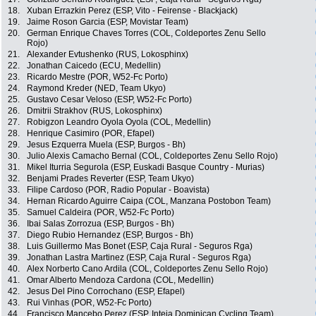
18.
Xuban Errazkin Perez (ESP, Vito - Feirense - Blackjack)
19.
Jaime Roson Garcia (ESP, Movistar Team)
20.
German Enrique Chaves Torres (COL, Coldeportes Zenu Sello
Rojo)
21.
Alexander Evtushenko (RUS, Lokosphinx)
22.
Jonathan Caicedo (ECU, Medellin)
23.
Ricardo Mestre (POR, W52-Fc Porto)
24.
Raymond Kreder (NED, Team Ukyo)
25.
Gustavo Cesar Veloso (ESP, W52-Fc Porto)
26.
Dmitrii Strakhov (RUS, Lokosphinx)
27.
Robigzon Leandro Oyola Oyola (COL, Medellin)
28.
Henrique Casimiro (POR, Efapel)
29.
Jesus Ezquerra Muela (ESP, Burgos - Bh)
30.
Julio Alexis Camacho Bernal (COL, Coldeportes Zenu Sello Rojo)
31.
Mikel Iturria Segurola (ESP, Euskadi Basque Country - Murias)
32.
Benjami Prades Reverter (ESP, Team Ukyo)
33.
Filipe Cardoso (POR, Radio Popular - Boavista)
34.
Hernan Ricardo Aguirre Caipa (COL, Manzana Postobon Team)
35.
Samuel Caldeira (POR, W52-Fc Porto)
36.
Ibai Salas Zorrozua (ESP, Burgos - Bh)
37.
Diego Rubio Hernandez (ESP, Burgos - Bh)
38.
Luis Guillermo Mas Bonet (ESP, Caja Rural - Seguros Rga)
39.
Jonathan Lastra Martinez (ESP, Caja Rural - Seguros Rga)
40.
Alex Norberto Cano Ardila (COL, Coldeportes Zenu Sello Rojo)
41.
Omar Alberto Mendoza Cardona (COL, Medellin)
42.
Jesus Del Pino Corrochano (ESP, Efapel)
43.
Rui Vinhas (POR, W52-Fc Porto)
44.
Francisco Mancebo Perez (ESP, Inteja Dominican Cycling Team)