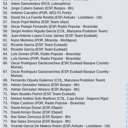
53.
Artem Samolenkov (RUS, Lokosphinx)
54.
Jorge Cubero Galvez (ESP, Burgos - Bh)
55.
António Carvalho (POR, W52-Fc Porto)
56.
David De La Fuente Rasilla (ESP, Aviludo - Louletano - Uli)
57.
Oscar Pujol Muñoz (ESP, Team Ukyo)
58.
Oscar Pelegri Ferrandis (ESP, Radio Popular - Boavista)
59.
Sergio Andres Higuita Garcia (COL, Manzana Postobon Team)
60.
Juan Antonio Lopez-Cozar Jaimez (ESP, Team Euskadi)
61.
Nuno Meireles (POR, Miranda - Mortágua)
62.
Ricardo Garcia (ESP, Team Euskadi)
63.
Ricardo Garcia (ESP, Team Euskadi)
64.
Luís Gomes (POR, Radio Popular - Boavista)
65.
Luís Gomes (POR, Radio Popular - Boavista)
66.
Oscar Rodriguez Garaicoechea (ESP, Euskadi Basque Country -
Murias)
67.
Oscar Rodriguez Garaicoechea (ESP, Euskadi Basque Country -
Murias)
68.
Fernando Orjuela Gutierrez (COL, Manzana Postobon Team)
69.
Adrian Gonzalez Velasco (ESP, Burgos - Bh)
1
70.
Adrian Gonzalez Velasco (ESP, Burgos - Bh)
1
71.
Marc Buades Ferriol (ESP, Team Euskadi)
1
72.
Nelson Andres Soto Martinez (COL, Caja Rural - Seguros Rga)
1
73.
Filipe Cardoso (POR, Radio Popular - Boavista)
1
74.
David Arroyo Duran (ESP, Efapel)
1
75.
David Arroyo Duran (ESP, Efapel)
1
76.
Ibai Salas Zorrozua (ESP, Burgos - Bh)
1
77.
Ibai Salas Zorrozua (ESP, Burgos - Bh)
1
78.
Vicente Garcia De Mateos Rubio (ESP, Aviludo - Louletano - Uli)
1