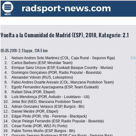
Vuelta a la Comunidad de Madrid (ESP), 2018, Kategorie: 2.1
05.05.2018: 2. Etappe , 134.5 km
1.
Nelson Andres Soto Martinez (COL, Caja Rural - Seguros Rga)
3:0
2.
Carlos Barbero (ESP, Movistar Team)
3.
Enrique Sanz Unzue (ESP, Euskadi Basque Country - Murias)
4.
Domingos Gonçalves (POR, Radio Popular - Boavista)
5.
Alexander Vdovin (RUS, Lokosphinx)
6.
Fabio Andres Duarte Arevalo (COL, Manzana Postobon Team)
7.
Egoitz Fernandez Ayarzaguena (ESP, Team Euskadi)
8.
Rafael Silva (POR, Efapel)
9.
Luís Mendonça (POR, Aviludo - Louletano - Uli)
10.
Jetse Bol (NED, Manzana Postobon Team)
11.
Adrian Gonzalez Velasco (ESP, Burgos - Bh)
12.
Daniel Mestre (POR, Efapel)
13.
Edgar Pinto (POR, Vito - Feirense - Blackjack)
14.
Oscar Pelegri Ferrandis (ESP, Radio Popular - Boavista)
15.
César Fonte (POR, W52-Fc Porto)
16.
Pablo Torres Muiño (ESP, Burgos - Bh)
17.
Gonzalo Serrano Rodriguez (ESP, Caja Rural - Seguros Rga)