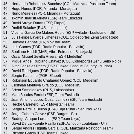
45.
Hernando Bohorquez Sanchez (COL, Manzana Postobon Team)
46.
Hugo Nunes (POR, Miranda - Mortágua)
47.
Nuno Meireles (POR, Miranda - Mortágua)
48.
Txomin Juaristi Arrieta (ESP, Team Euskadi)
49.
David Arroyo Duran (ESP, Efapel)
50.
Dmitrii Sokolov (RUS, Lokosphinx)
51.
Vicente Garcia De Mateos Rubio (ESP, Aviludo - Louletano - Uli)
52.
Luis Felipe Laverde Jimenez (COL, Coldeportes Zenu Sello Rojo)
53.
Daniele Bennati (ITA, Movistar Team)
54.
Luís Gomes (POR, Radio Popular - Boavista)
55.
Soufiane Haddi (MAR, Vito - Feirense - Blackjack)
56.
Oscar Miguel Sevilla Rivera (ESP, Medellin)
57.
Miguel Angel Rubiano Chavez (COL, Coldeportes Zenu Sello Rojo)
58.
Aitor Gonzalez Prieto (ESP, Euskadi Basque Country - Murias)
59.
David Rodrigues (POR, Radio Popular - Boavista)
60.
Sérgio Paulinho (POR, Efapel)
61.
Robinson Eduardo Chalapud Gomez (COL, Medellin)
62.
Cristhian Montoya Giraldo (COL, Medellin)
63.
Artem Samolenkov (RUS, Lokosphinx)
64.
Marc Buades Ferriol (ESP, Team Euskadi)
65.
Juan Antonio Lopez-Cozar Jaimez (ESP, Team Euskadi)
66.
Hector Carretero (ESP, Movistar Team)
67.
Sergio Pardilla Bellon (ESP, Caja Rural - Seguros Rga)
68.
Jorge Cubero Galvez (ESP, Burgos - Bh)
69.
Rodrigo Araque Lorente (ESP, Team Ukyo)
70.
David De La Fuente Rasilla (ESP, Aviludo - Louletano - Uli)
71.
Sergio Andres Higuita Garcia (COL, Manzana Postobon Team)
72.
Ricardo Garcia (ESP, Team Euskadi)