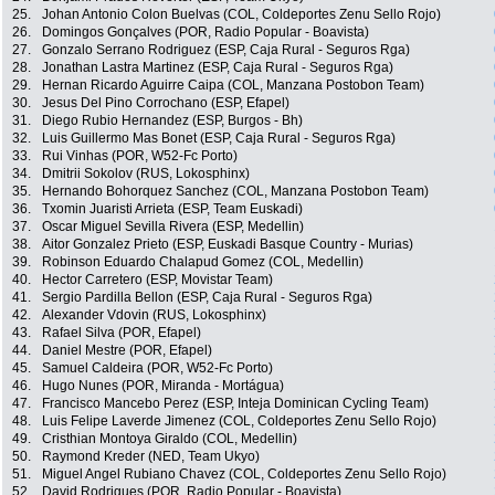
25.
Johan Antonio Colon Buelvas (COL, Coldeportes Zenu Sello Rojo)
26.
Domingos Gonçalves (POR, Radio Popular - Boavista)
27.
Gonzalo Serrano Rodriguez (ESP, Caja Rural - Seguros Rga)
28.
Jonathan Lastra Martinez (ESP, Caja Rural - Seguros Rga)
29.
Hernan Ricardo Aguirre Caipa (COL, Manzana Postobon Team)
30.
Jesus Del Pino Corrochano (ESP, Efapel)
31.
Diego Rubio Hernandez (ESP, Burgos - Bh)
32.
Luis Guillermo Mas Bonet (ESP, Caja Rural - Seguros Rga)
33.
Rui Vinhas (POR, W52-Fc Porto)
34.
Dmitrii Sokolov (RUS, Lokosphinx)
35.
Hernando Bohorquez Sanchez (COL, Manzana Postobon Team)
36.
Txomin Juaristi Arrieta (ESP, Team Euskadi)
37.
Oscar Miguel Sevilla Rivera (ESP, Medellin)
38.
Aitor Gonzalez Prieto (ESP, Euskadi Basque Country - Murias)
39.
Robinson Eduardo Chalapud Gomez (COL, Medellin)
40.
Hector Carretero (ESP, Movistar Team)
41.
Sergio Pardilla Bellon (ESP, Caja Rural - Seguros Rga)
42.
Alexander Vdovin (RUS, Lokosphinx)
43.
Rafael Silva (POR, Efapel)
44.
Daniel Mestre (POR, Efapel)
45.
Samuel Caldeira (POR, W52-Fc Porto)
46.
Hugo Nunes (POR, Miranda - Mortágua)
47.
Francisco Mancebo Perez (ESP, Inteja Dominican Cycling Team)
48.
Luis Felipe Laverde Jimenez (COL, Coldeportes Zenu Sello Rojo)
49.
Cristhian Montoya Giraldo (COL, Medellin)
50.
Raymond Kreder (NED, Team Ukyo)
51.
Miguel Angel Rubiano Chavez (COL, Coldeportes Zenu Sello Rojo)
52.
David Rodrigues (POR, Radio Popular - Boavista)