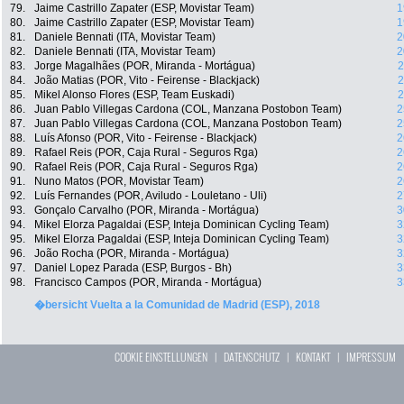
79.
Jaime Castrillo Zapater (ESP, Movistar Team)
1
80.
Jaime Castrillo Zapater (ESP, Movistar Team)
1
81.
Daniele Bennati (ITA, Movistar Team)
2
82.
Daniele Bennati (ITA, Movistar Team)
2
83.
Jorge Magalhães (POR, Miranda - Mortágua)
2
84.
João Matias (POR, Vito - Feirense - Blackjack)
2
85.
Mikel Alonso Flores (ESP, Team Euskadi)
2
86.
Juan Pablo Villegas Cardona (COL, Manzana Postobon Team)
2
87.
Juan Pablo Villegas Cardona (COL, Manzana Postobon Team)
2
88.
Luís Afonso (POR, Vito - Feirense - Blackjack)
2
89.
Rafael Reis (POR, Caja Rural - Seguros Rga)
2
90.
Rafael Reis (POR, Caja Rural - Seguros Rga)
2
91.
Nuno Matos (POR, Movistar Team)
2
92.
Luís Fernandes (POR, Aviludo - Louletano - Uli)
2
93.
Gonçalo Carvalho (POR, Miranda - Mortágua)
3
94.
Mikel Elorza Pagaldai (ESP, Inteja Dominican Cycling Team)
3
95.
Mikel Elorza Pagaldai (ESP, Inteja Dominican Cycling Team)
3
96.
João Rocha (POR, Miranda - Mortágua)
3
97.
Daniel Lopez Parada (ESP, Burgos - Bh)
3
98.
Francisco Campos (POR, Miranda - Mortágua)
3
�bersicht Vuelta a la Comunidad de Madrid (ESP), 2018
COOKIE EINSTELLUNGEN
|
DATENSCHUTZ
|
KONTAKT
|
IMPRESSUM