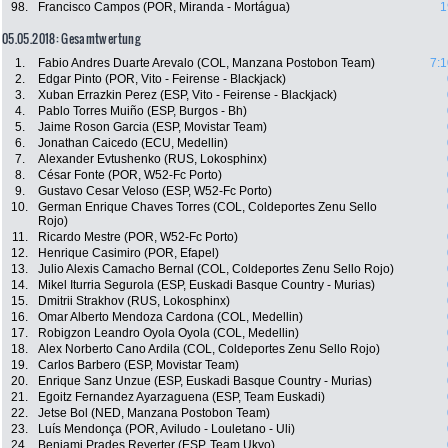
98.
Francisco Campos (POR, Miranda - Mortágua)
1
05.05.2018: Gesamtwertung
1.
Fabio Andres Duarte Arevalo (COL, Manzana Postobon Team)
7:1
2.
Edgar Pinto (POR, Vito - Feirense - Blackjack)
3.
Xuban Errazkin Perez (ESP, Vito - Feirense - Blackjack)
4.
Pablo Torres Muiño (ESP, Burgos - Bh)
5.
Jaime Roson Garcia (ESP, Movistar Team)
6.
Jonathan Caicedo (ECU, Medellin)
7.
Alexander Evtushenko (RUS, Lokosphinx)
8.
César Fonte (POR, W52-Fc Porto)
9.
Gustavo Cesar Veloso (ESP, W52-Fc Porto)
10.
German Enrique Chaves Torres (COL, Coldeportes Zenu Sello
Rojo)
11.
Ricardo Mestre (POR, W52-Fc Porto)
12.
Henrique Casimiro (POR, Efapel)
13.
Julio Alexis Camacho Bernal (COL, Coldeportes Zenu Sello Rojo)
14.
Mikel Iturria Segurola (ESP, Euskadi Basque Country - Murias)
15.
Dmitrii Strakhov (RUS, Lokosphinx)
16.
Omar Alberto Mendoza Cardona (COL, Medellin)
17.
Robigzon Leandro Oyola Oyola (COL, Medellin)
18.
Alex Norberto Cano Ardila (COL, Coldeportes Zenu Sello Rojo)
19.
Carlos Barbero (ESP, Movistar Team)
20.
Enrique Sanz Unzue (ESP, Euskadi Basque Country - Murias)
21.
Egoitz Fernandez Ayarzaguena (ESP, Team Euskadi)
22.
Jetse Bol (NED, Manzana Postobon Team)
23.
Luís Mendonça (POR, Aviludo - Louletano - Uli)
24.
Benjami Prades Reverter (ESP, Team Ukyo)