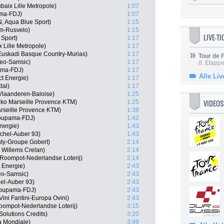
baix Lille Metropole)
1:07
ama-FDJ)
1:07
 Aqua Blue Sport)
1:15
om-Rusvelo)
1:15
LIVE-T
 Sport)
1:17
 Lille Metropole)
1:17
 Euskadi Basque Country-Murias)
1:17
Tour de
neo-Samsic)
1:17
8. Etappe
ama-FDJ)
1:17
Alle Liv
ct Energie)
1:17
dal)
1:17
Vlaanderen-Baloise)
1:25
VIDEOS
o Marseille Provence KTM)
1:25
arseille Provence KTM)
1:38
roupama-FDJ)
1:42
nergie)
1:43
ichel-Auber 93)
1:43
nty-Groupe Gobert)
2:14
 Willems Crelan)
2:14
Roompot-Nederlandse Loterij)
2:14
 Energie)
2:43
eo-Samsic)
2:43
el-Auber 93)
2:43
roupama-FDJ)
2:43
Vini Fantini-Europa Ovini)
2:43
ompot-Nederlandse Loterij)
3:15
Solutions Credits)
3:20
a Mondiale)
3:49