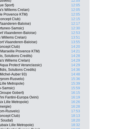
usvelo)
12:05
ue Sport)
12:05
a's Willems Crelan)
12:05
ille Provence KTM)
12:05
Concept Club)
12:15
Vlaanderen-Baloise)
12:17
rtuneo-Samsic)
12:30
rt Vlaanderen-Baloise)
12:53
s Willems Crelan)
13:51
ort Vlaanderen-Baloise)
13:55
Concept Club)
14:20
 Marseille Provence KTM)
14:21
s, Solutions Credits)
14:28
's Willems Crelan)
14:29
Aqua Protect Veranclassic)
14:29
dis, Solutions Credits)
14:36
 Michel-Auber 93)
14:48
zprom-Rusvelo)
15:36
ille Metropole)
15:39
o-Samsic)
15:59
Groupe Gobert)
16:15
ni Fantini-Europa Ovini)
16:19
x Lille Metropole)
16:26
nergie)
16:28
rom-Rusvelo)
17:53
Concept Club)
18:13
 Soudal)
18:20
ubaix Lille Metropole)
18:32