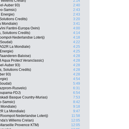
 Willems Crelan)
2:14
el-Auber 93)
2:40
eo-Samsic)
2:43
 Energie)
2:43
Solutions Credits)
3:20
a Mondiale)
3:41
Vini Fantini-Europa Ovini)
4:00
, Solutions Credits)
4:14
ompot-Nederlandse Loterij)
4:18
 Soudal)
4:22
AG2R La Mondiale)
4:25
 Energie)
4:25
Vlaanderen-Baloise)
4:28
Aqua Protect Veranclassic)
4:28
hel-Auber 93)
4:28
, Solutions Credits)
4:28
ber 93)
4:28
ergie)
4:54
Soudal)
5:49
Gazprom-Rusvelo)
6:31
roupama-FDJ)
6:54
uskadi Basque Country-Murias)
7:53
eo-Samsic)
8:42
 Mondiale)
9:18
2R La Mondiale)
9:47
 Roompot-Nederlandse Loterij)
11:58
nda's Willems Crelan)
12:05
 Marseille Provence KTM)
12:05