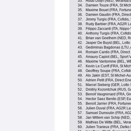
33.
Huub Duijn (NED, Veranda's
34.
Damien Touze (FRA, St Mich
35.
Maxime Bouet (FRA, Fortun
36.
Damien Gaudin (FRA, Direct
37.
Jimmy Turgis (FRA, Cofidis, 
38.
Rudy Barbier (FRA, AG2R L
39.
Filippo Zaccanti (ITA, Nippo-
40.
Anthony Turgis (FRA, Cofidis
41.
Brian van Goethem (NED, Ro
42.
Jasper De Buyst (BEL, Lotto
43.
Gediminas Bagdonas (LTU, 
44.
Romain Cardis (FRA, Direct
45.
Amaury Capiot (BEL, Sport 
46.
Maxime Vantomme (BEL, WB 
47.
Kevin Le Cunff (FRA, St Mic
48.
Geoffrey Soupe (FRA, Cofidis
49.
Alo Jakin (EST, St Michel-Au
50.
Adrien Petit (FRA, Direct En
51.
Marcel Sieberg (GER, Lotto 
52.
Dmitriy Kozontchuk (RUS, 
53.
Benoit Vaugrenard (FRA, G
54.
Hector Saez Benito (ESP, E
55.
Benoit Jarrier (FRA, Fortun
56.
Julien Duval (FRA, AG2R La
57.
Samuel Dumoulin (FRA, AG
58.
Jan Willem van Schip (NED,
59.
Mathias De Witte (BEL, Vera
60.
Julien Trarieux (FRA, Delko