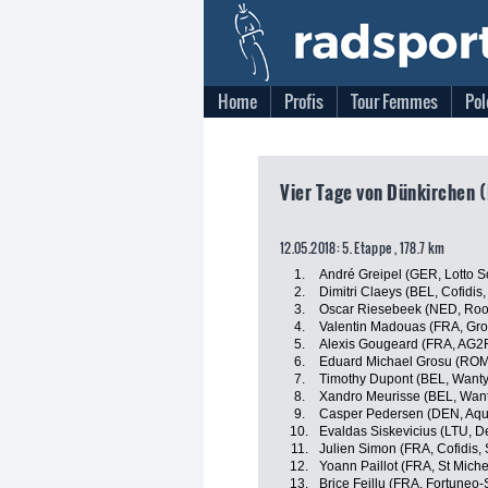
Home
Profis
Tour Femmes
Pol
Vier Tage von Dünkirchen (
12.05.2018: 5. Etappe , 178.7 km
1.
André Greipel (GER, Lotto S
2.
Dimitri Claeys (BEL, Cofidis,
3.
Oscar Riesebeek (NED, Roo
4.
Valentin Madouas (FRA, Gr
5.
Alexis Gougeard (FRA, AG2
6.
Eduard Michael Grosu (ROM,
7.
Timothy Dupont (BEL, Want
8.
Xandro Meurisse (BEL, Wan
9.
Casper Pedersen (DEN, Aqu
10.
Evaldas Siskevicius (LTU, D
11.
Julien Simon (FRA, Cofidis, 
12.
Yoann Paillot (FRA, St Mich
13.
Brice Feillu (FRA, Fortuneo