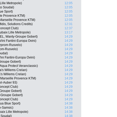
ille Metropole)
12:05
to Soudal)
12:05
ue Sport)
12:05
ille Provence KTM)
12:05
 Marseille Provence KTM)
12:05
dis, Solutions Credits)
12:31
Concept Club)
12:37
ubaix Lille Metropole)
13:17
BEL, Wanty-Groupe Gobert)
14:29
Vini Fantini-Europa Ovini)
14:29
zprom-Rusvelo)
14:29
rom-Rusvelo)
14:29
oudal)
14:29
ni Fantini-Europa Ovini)
14:29
Groupe Gobert)
14:29
Aqua Protect Veranclassic)
14:29
's Willems Crelan)
14:29
's Willems Crelan)
14:29
 Marseille Provence KTM)
14:29
el-Auber 93)
14:29
Concept Club)
14:29
Groupe Gobert)
14:29
-Groupe Gobert)
14:29
Concept Club)
14:29
ua Blue Sport)
14:38
o-Samsic)
14:38
ix Lille Metropole)
14:38
 Soudal)
14:38