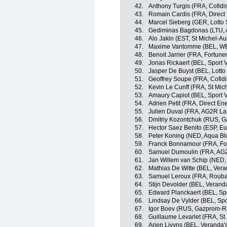
42.
Anthony Turgis (FRA, Cofidis
43.
Romain Cardis (FRA, Direct
44.
Marcel Sieberg (GER, Lotto 
45.
Gediminas Bagdonas (LTU, 
46.
Alo Jakin (EST, St Michel-Au
47.
Maxime Vantomme (BEL, WB 
48.
Benoit Jarrier (FRA, Fortun
49.
Jonas Rickaert (BEL, Sport 
50.
Jasper De Buyst (BEL, Lotto
51.
Geoffrey Soupe (FRA, Cofidis
52.
Kevin Le Cunff (FRA, St Mic
53.
Amaury Capiot (BEL, Sport 
54.
Adrien Petit (FRA, Direct En
55.
Julien Duval (FRA, AG2R La
56.
Dmitriy Kozontchuk (RUS, 
57.
Hector Saez Benito (ESP, E
58.
Peter Koning (NED, Aqua Bl
59.
Franck Bonnamour (FRA, Fo
60.
Samuel Dumoulin (FRA, AG
61.
Jan Willem van Schip (NED,
62.
Mathias De Witte (BEL, Vera
63.
Samuel Leroux (FRA, Roubai
64.
Stijn Devolder (BEL, Verand
65.
Edward Planckaert (BEL, Sp
66.
Lindsay De Vylder (BEL, Spo
67.
Igor Boev (RUS, Gazprom-R
68.
Guillaume Levarlet (FRA, St
69.
Arjen Livyns (BEL, Veranda'