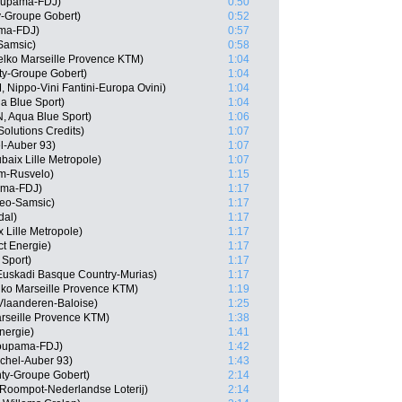
oupama-FDJ)
0:50
y-Groupe Gobert)
0:52
ama-FDJ)
0:57
-Samsic)
0:58
elko Marseille Provence KTM)
1:04
ty-Groupe Gobert)
1:04
 Nippo-Vini Fantini-Europa Ovini)
1:04
a Blue Sport)
1:04
 Aqua Blue Sport)
1:06
Solutions Credits)
1:07
el-Auber 93)
1:07
baix Lille Metropole)
1:07
om-Rusvelo)
1:15
ama-FDJ)
1:17
neo-Samsic)
1:17
dal)
1:17
 Lille Metropole)
1:17
ct Energie)
1:17
 Sport)
1:17
 Euskadi Basque Country-Murias)
1:17
o Marseille Provence KTM)
1:19
Vlaanderen-Baloise)
1:25
arseille Provence KTM)
1:38
nergie)
1:41
roupama-FDJ)
1:42
ichel-Auber 93)
1:43
nty-Groupe Gobert)
2:14
Roompot-Nederlandse Loterij)
2:14