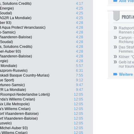
Alle Vi
, Solutions Credits)
4:17
 Energie)
4:25
Soudal)
4:25
PROFI
AG2R La Mondiale)
4:25
ber 93)
4:28
Aqua Protect Veranclassic)
4:28
Radsport 
eo-Samsic)
4:28
Rennen 
Vlaanderen-Baloise)
4:28
Canyon -
 Soudal)
4:28
Richtung
, Solutions Credits)
4:28
Das Straf
hel-Auber 93)
4:28
Femmes /
Vlaanderen-Baloise)
4:28
Klöser: “
ergie)
4:28
Gelb ist
 Mondiale)
5:57
nur trauri
Gazprom-Rusvelo)
6:31
Weitere
uskadi Basque Country-Murias)
7:55
ue Sport)
9:12
rtuneo-Samsic)
9:47
2R La Mondiale)
9:47
 Roompot-Nederlandse Loterij)
12:05
nda's Willems Crelan)
12:05
x Lille Metropole)
12:05
a's Willems Crelan)
12:05
ort Vlaanderen-Baloise)
12:05
rt Vlaanderen-Baloise)
12:05
usvelo)
12:05
 Michel-Auber 93)
12:05
s Willems Crelan)
12:05