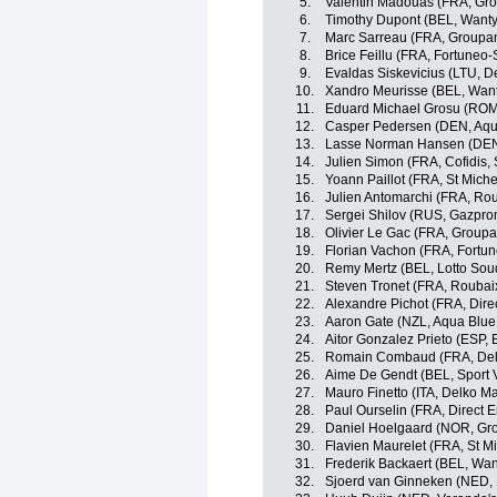
5.
Valentin Madouas (FRA, Gr
6.
Timothy Dupont (BEL, Want
7.
Marc Sarreau (FRA, Group
8.
Brice Feillu (FRA, Fortuneo
9.
Evaldas Siskevicius (LTU, D
10.
Xandro Meurisse (BEL, Wan
11.
Eduard Michael Grosu (ROM,
12.
Casper Pedersen (DEN, Aqu
13.
Lasse Norman Hansen (DEN,
14.
Julien Simon (FRA, Cofidis, 
15.
Yoann Paillot (FRA, St Mich
16.
Julien Antomarchi (FRA, Rou
17.
Sergei Shilov (RUS, Gazpr
18.
Olivier Le Gac (FRA, Group
19.
Florian Vachon (FRA, Fortu
20.
Remy Mertz (BEL, Lotto Sou
21.
Steven Tronet (FRA, Roubaix
22.
Alexandre Pichot (FRA, Dire
23.
Aaron Gate (NZL, Aqua Blue
24.
Aitor Gonzalez Prieto (ESP,
25.
Romain Combaud (FRA, Delk
26.
Aime De Gendt (BEL, Sport 
27.
Mauro Finetto (ITA, Delko M
28.
Paul Ourselin (FRA, Direct E
29.
Daniel Hoelgaard (NOR, G
30.
Flavien Maurelet (FRA, St M
31.
Frederik Backaert (BEL, Wa
32.
Sjoerd van Ginneken (NED, 