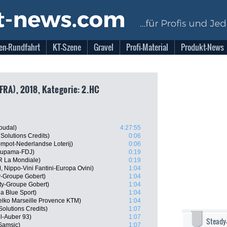
en-Rundfahrt
KT-Szene
Gravel
Profi-Material
Produkt-News
FRA), 2018, Kategorie: 2.HC
oudal)
4:27:55
 Solutions Credits)
0:06
mpot-Nederlandse Loterij)
0:06
oupama-FDJ)
0:19
R La Mondiale)
0:19
 Nippo-Vini Fantini-Europa Ovini)
1:04
y-Groupe Gobert)
1:04
ty-Groupe Gobert)
1:04
a Blue Sport)
1:04
elko Marseille Provence KTM)
1:04
Solutions Credits)
1:07
el-Auber 93)
1:07
Steady
-Samsic)
1:07