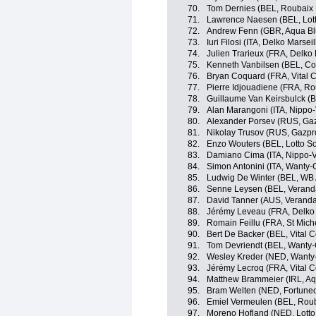
70.
Tom Dernies (BEL, Roubaix L
71.
Lawrence Naesen (BEL, Lot
72.
Andrew Fenn (GBR, Aqua Bl
73.
Iuri Filosi (ITA, Delko Marse
74.
Julien Trarieux (FRA, Delko
75.
Kenneth Vanbilsen (BEL, Cofi
76.
Bryan Coquard (FRA, Vital 
77.
Pierre Idjouadiene (FRA, Ro
78.
Guillaume Van Keirsbulck (
79.
Alan Marangoni (ITA, Nippo-
80.
Alexander Porsev (RUS, Ga
81.
Nikolay Trusov (RUS, Gazp
82.
Enzo Wouters (BEL, Lotto S
83.
Damiano Cima (ITA, Nippo-Vi
84.
Simon Antonini (ITA, Wanty-
85.
Ludwig De Winter (BEL, WB 
86.
Senne Leysen (BEL, Veranda
87.
David Tanner (AUS, Veranda
88.
Jérémy Leveau (FRA, Delko
89.
Romain Feillu (FRA, St Mich
90.
Bert De Backer (BEL, Vital 
91.
Tom Devriendt (BEL, Wanty-
92.
Wesley Kreder (NED, Wanty
93.
Jérémy Lecroq (FRA, Vital 
94.
Matthew Brammeier (IRL, Aq
95.
Bram Welten (NED, Fortune
96.
Emiel Vermeulen (BEL, Rouba
97.
Moreno Hofland (NED, Lotto