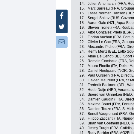
14.
Julien Antomarchi (FRA, Rou
15.
Marc Sarreau (FRA, Group
16.
Lasse Norman Hansen (DEN,
Facebook
17.
Sergei Shilov (RUS, Gazpr
18.
Aaron Gate (NZL, Aqua Blue
Twitter
19.
Steven Tronet (FRA, Roubaix
20.
Aitor Gonzalez Prieto (ESP,
21.
Florian Vachon (FRA, Fortu
Newsletter:
22.
Olivier Le Gac (FRA, Group
23.
Alexandre Pichot (FRA, Dire
24.
Remy Mertz (BEL, Lotto Sou
25.
Aime De Gendt (BEL, Sport 
26.
Romain Combaud (FRA, Delk
27.
Mauro Finetto (ITA, Delko M
28.
Daniel Hoelgaard (NOR, G
29.
Paul Ourselin (FRA, Direct E
30.
Flavien Maurelet (FRA, St M
31.
Frederik Backaert (BEL, Wa
32.
Huub Duijn (NED, Veranda's
33.
Sjoerd van Ginneken (NED, 
34.
Damien Gaudin (FRA, Direct
35.
Maxime Bouet (FRA, Fortun
36.
Damien Touze (FRA, St Mich
37.
Benoit Vaugrenard (FRA, G
38.
Filippo Zaccanti (ITA, Nippo-
39.
Brian van Goethem (NED, Ro
40.
Jimmy Turgis (FRA, Cofidis, 
41.
Rudy Barbier (FRA, AG2R L