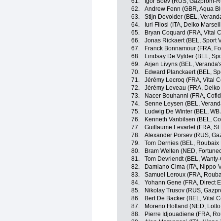
61.
Igor Boev (RUS, Gazprom-R
62.
Andrew Fenn (GBR, Aqua Bl
63.
Stijn Devolder (BEL, Verand
64.
Iuri Filosi (ITA, Delko Marse
65.
Bryan Coquard (FRA, Vital 
66.
Jonas Rickaert (BEL, Sport 
67.
Franck Bonnamour (FRA, Fo
68.
Lindsay De Vylder (BEL, Spo
69.
Arjen Livyns (BEL, Veranda'
70.
Edward Planckaert (BEL, Sp
71.
Jérémy Lecroq (FRA, Vital 
72.
Jérémy Leveau (FRA, Delko
73.
Nacer Bouhanni (FRA, Cofidi
74.
Senne Leysen (BEL, Veranda
75.
Ludwig De Winter (BEL, WB 
76.
Kenneth Vanbilsen (BEL, Cofi
77.
Guillaume Levarlet (FRA, St
78.
Alexander Porsev (RUS, Ga
79.
Tom Dernies (BEL, Roubaix L
80.
Bram Welten (NED, Fortune
81.
Tom Devriendt (BEL, Wanty-
82.
Damiano Cima (ITA, Nippo-Vi
83.
Samuel Leroux (FRA, Roubai
84.
Yohann Gene (FRA, Direct E
85.
Nikolay Trusov (RUS, Gazp
86.
Bert De Backer (BEL, Vital 
87.
Moreno Hofland (NED, Lotto
88.
Pierre Idjouadiene (FRA, Ro