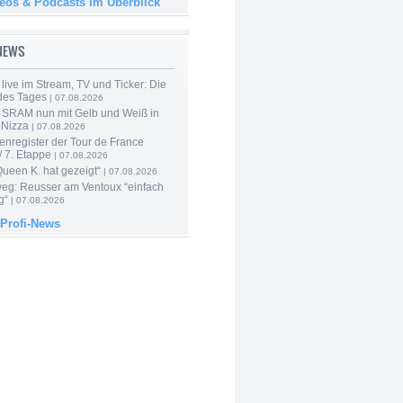
deos & Podcasts im Überblick
-NEWS
live im Stream, TV und Ticker: Die
des Tages
| 07.08.2026
 SRAM nun mit Gelb und Weiß in
 Nizza
| 07.08.2026
enregister der Tour de France
 7. Etappe
| 07.08.2026
Queen K. hat gezeigt“
| 07.08.2026
 weg: Reusser am Ventoux “einfach
g“
| 07.08.2026
 Profi-News