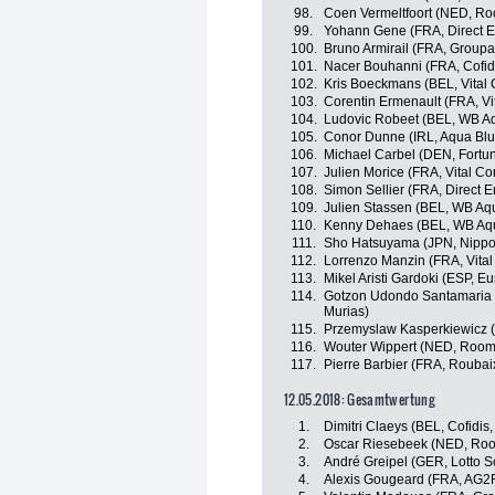
98.
Coen Vermeltfoort (NED, Ro
99.
Yohann Gene (FRA, Direct E
100.
Bruno Armirail (FRA, Group
101.
Nacer Bouhanni (FRA, Cofidi
102.
Kris Boeckmans (BEL, Vital
103.
Corentin Ermenault (FRA, Vi
104.
Ludovic Robeet (BEL, WB Aq
105.
Conor Dunne (IRL, Aqua Blu
106.
Michael Carbel (DEN, Fortu
107.
Julien Morice (FRA, Vital C
108.
Simon Sellier (FRA, Direct E
109.
Julien Stassen (BEL, WB Aqu
110.
Kenny Dehaes (BEL, WB Aqua
111.
Sho Hatsuyama (JPN, Nippo-
112.
Lorrenzo Manzin (FRA, Vital
113.
Mikel Aristi Gardoki (ESP, 
114.
Gotzon Udondo Santamaria 
Murias)
115.
Przemyslaw Kasperkiewicz (
116.
Wouter Wippert (NED, Roomp
117.
Pierre Barbier (FRA, Roubaix
12.05.2018: Gesamtwertung
1.
Dimitri Claeys (BEL, Cofidis,
2.
Oscar Riesebeek (NED, Roo
3.
André Greipel (GER, Lotto S
4.
Alexis Gougeard (FRA, AG2