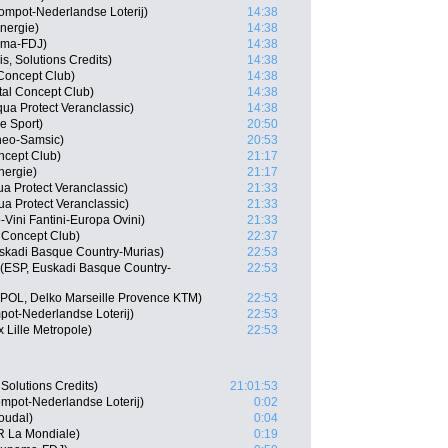
ompot-Nederlandse Loterij)
14:38
nergie)
14:38
ama-FDJ)
14:38
s, Solutions Credits)
14:38
 Concept Club)
14:38
tal Concept Club)
14:38
ua Protect Veranclassic)
14:38
e Sport)
20:50
neo-Samsic)
20:53
oncept Club)
21:17
nergie)
21:17
a Protect Veranclassic)
21:33
 Protect Veranclassic)
21:33
Vini Fantini-Europa Ovini)
21:33
 Concept Club)
22:37
Euskadi Basque Country-Murias)
22:53
(ESP, Euskadi Basque Country-
22:53
POL, Delko Marseille Provence KTM)
22:53
ot-Nederlandse Loterij)
22:53
 Lille Metropole)
22:53
 Solutions Credits)
21:01:53
mpot-Nederlandse Loterij)
0:02
oudal)
0:04
R La Mondiale)
0:19