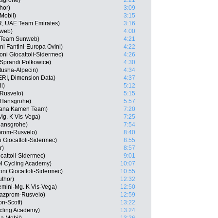
nsgrohe)
2:21
hor)
3:09
Mobil)
3:15
, UAE Team Emirates)
3:16
nweb)
4:00
, Team Sunweb)
4:21
ni Fantini-Europa Ovini)
4:22
ni Giocattoli-Sidermec)
4:26
Sprandi Polkowice)
4:30
tusha-Alpecin)
4:34
ERI, Dimension Data)
4:37
l)
5:12
Rusvelo)
5:15
-Hansgrohe)
5:57
idiana Kamen Team)
7:20
Mg. K Vis-Vega)
7:25
Hansgrohe)
7:54
prom-Rusvelo)
8:40
i Giocattoli-Sidermec)
8:55
r)
8:57
cattoli-Sidermec)
9:01
el Cycling Academy)
10:07
roni Giocattoli-Sidermec)
10:55
uthor)
12:32
emini-Mg. K Vis-Vega)
12:50
Gazprom-Rusvelo)
12:59
on-Scott)
13:22
ycling Academy)
13:24