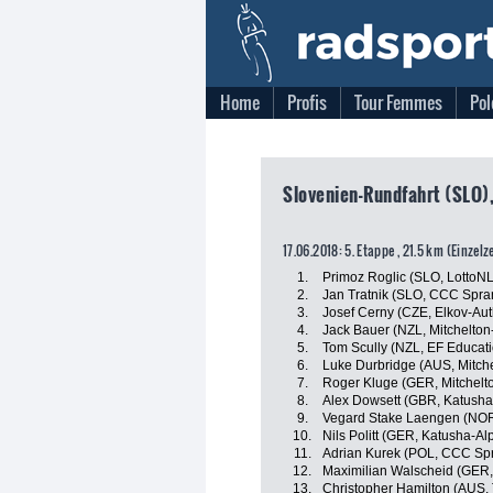
Home
Profis
Tour Femmes
Pol
Slovenien-Rundfahrt (SLO),
17.06.2018: 5. Etappe , 21.5 km (Einzelz
1.
Primoz Roglic (SLO, LottoN
2.
Jan Tratnik (SLO, CCC Spra
3.
Josef Cerny (CZE, Elkov-Aut
4.
Jack Bauer (NZL, Mitchelton-
5.
Tom Scully (NZL, EF Educat
6.
Luke Durbridge (AUS, Mitche
7.
Roger Kluge (GER, Mitchelto
8.
Alex Dowsett (GBR, Katusha
9.
Vegard Stake Laengen (NOR
10.
Nils Politt (GER, Katusha-Al
11.
Adrian Kurek (POL, CCC Spr
12.
Maximilian Walscheid (GER
13.
Christopher Hamilton (AUS