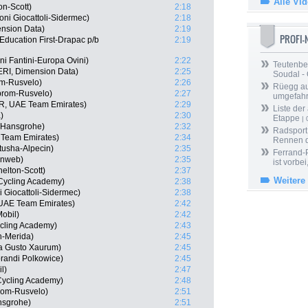
Alle Vi
on-Scott)
2:18
ni Giocattoli-Sidermec)
2:18
nsion Data)
2:19
PROFI
Education First-Drapac p/b
2:19
ni Fantini-Europa Ovini)
2:22
Teutenber
ERI, Dimension Data)
2:25
Soudal -
om-Rusvelo)
2:26
Rüegg au
prom-Rusvelo)
2:27
umgefah
R, UAE Team Emirates)
2:29
Liste der
)
2:30
Etappe
| 
a-Hansgrohe)
2:32
Radsport 
 Team Emirates)
2:34
Rennen 
tusha-Alpecin)
2:35
Ferrand-P
unweb)
2:35
ist vorbei,
elton-Scott)
2:37
Weitere
 Cycling Academy)
2:38
i Giocattoli-Sidermec)
2:38
UAE Team Emirates)
2:42
obil)
2:42
ycling Academy)
2:43
-Merida)
2:45
na Gusto Xaurum)
2:45
randi Polkowice)
2:45
l)
2:47
Cycling Academy)
2:48
rom-Rusvelo)
2:51
nsgrohe)
2:51