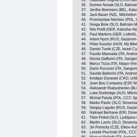
35.
Radoslav Rogina (CRO, Adri
36.
Domen Novak (SLO, Bahrain
37.
Jenthe Biermans (BEL, Katu
38.
Jack Bauer (NZL, Mitchelton-
40.
Przemyslaw Niemiec (POL, 
41.
Grega Bole (SLO, Bahrain-M
42.
Nils Politt (GER, Katusha-Al
43.
Paul Martens (GER, LottoN
44.
Artem Nych (RUS, Gazprom
45.
Péter Kusztor (HUN, My Bik
46.
Daniel Turek (CZE, Israel C
47.
Fausto Masnada (ITA, Andron
48.
Nicola Gaffurini (ITA, Sange
49.
Marco Tizza (ITA, Nippo-Vini
50.
Dario Puccioni (ITA, Sangem
51.
Davide Ballerini (ITA, Andro
52.
Kristijan Durasek (CRO, UA
53.
Joan Bou Company (ESP, Nip
54.
Aleksandr Riabushenko (BL
56.
Luke Durbridge (AUS, Mitche
57.
Michal Paluta (POL, CCC Sp
58.
Marko Pavlic (SLO, Slovenia
59.
Sergey Lagutin (RUS, Gazp
60.
Natnael Berhane (ERI, Dime
61.
Tilen Finkst (SLO, Ljubljan
62.
Martin Lavric (SLO, Slovenia
63.
Jiri Polnicky (CZE, Elkov-Aut
64.
Leszek Plucinski (POL, CCC