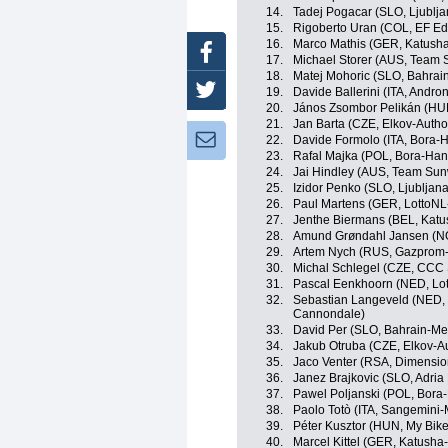
14.
Tadej Pogacar (SLO, Ljublj
15.
Rigoberto Uran (COL, EF Ed
16.
Marco Mathis (GER, Katusha
Facebook
17.
Michael Storer (AUS, Team
18.
Matej Mohoric (SLO, Bahrai
Twitter
19.
Davide Ballerini (ITA, Andro
20.
János Zsombor Pelikán (HUN
21.
Jan Barta (CZE, Elkov-Autho
Newsletter:
22.
Davide Formolo (ITA, Bora-
23.
Rafal Majka (POL, Bora-Ha
24.
Jai Hindley (AUS, Team Su
25.
Izidor Penko (SLO, Ljubljan
26.
Paul Martens (GER, LottoN
27.
Jenthe Biermans (BEL, Katu
28.
Amund Grøndahl Jansen (N
29.
Artem Nych (RUS, Gazprom
30.
Michal Schlegel (CZE, CCC 
31.
Pascal Eenkhoorn (NED, Lo
32.
Sebastian Langeveld (NED, 
Cannondale)
33.
David Per (SLO, Bahrain-Me
34.
Jakub Otruba (CZE, Elkov-A
35.
Jaco Venter (RSA, Dimensio
36.
Janez Brajkovic (SLO, Adria 
37.
Pawel Poljanski (POL, Bora
38.
Paolo Totò (ITA, Sangemini-
39.
Péter Kusztor (HUN, My Bik
40.
Marcel Kittel (GER, Katusha