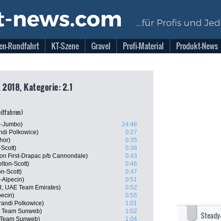
en-Rundfahrt
KT-Szene
Gravel
Profi-Material
Produkt-News
 2018, Kategorie: 2.1
eitfahren)
L-Jumbo)
24:46
ndi Polkowice)
0:27
hor)
0:35
Scott)
0:38
ion First-Drapac p/b Cannondale)
0:43
lton-Scott)
0:46
n-Scott)
0:47
-Alpecin)
0:51
, UAE Team Emirates)
0:52
pecin)
0:55
andi Polkowice)
1:01
, Team Sunweb)
1:02
Steady
, Team Sunweb)
1:04