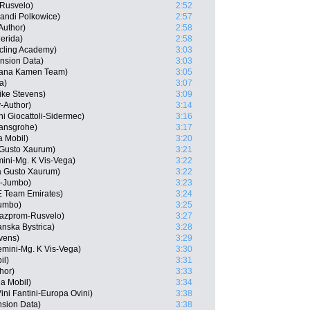
Rusvelo)
2:52
andi Polkowice)
2:57
Author)
2:58
erida)
2:58
ycling Academy)
3:03
nsion Data)
3:03
idiana Kamen Team)
3:05
a)
3:07
ike Stevens)
3:09
-Author)
3:14
i Giocattoli-Sidermec)
3:16
Hansgrohe)
3:17
a Mobil)
3:20
a Gusto Xaurum)
3:21
mini-Mg. K Vis-Vega)
3:22
na Gusto Xaurum)
3:22
L-Jumbo)
3:23
E Team Emirates)
3:24
umbo)
3:25
Gazprom-Rusvelo)
3:27
nska Bystrica)
3:28
vens)
3:29
emini-Mg. K Vis-Vega)
3:30
il)
3:31
hor)
3:33
a Mobil)
3:34
ni Fantini-Europa Ovini)
3:38
sion Data)
3:38