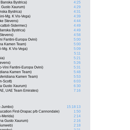
Banska Bystrica)
4:25
a Gusto Xaurum)
4:29
nska Bystrica)
4:31
ini-Mg. K Vis-Vega)
4:39
ike Stevens)
4:44
cattoli-Sidermec)
4:49
Banska Bystrica)
4:49
Stevens)
4:58
ni Fantini-Europa Ovini)
5:00
ana Kamen Team)
5:00
ni-Mg. K Vis-Vega)
5:09
5:11
ia)
5:21
tevens)
5:26
-Vini Fantini-Europa Ovini)
5:31
idiana Kamen Team)
5:48
 Meridiana Kamen Team)
5:53
n-Scott)
6:03
ana Gusto Xaurum)
6:30
UAE, UAE Team Emirates)
7:16
L-Jumbo)
15:18:13
ucation First-Drapac p/b Cannondale)
1:50
n-Merida)
2:14
ana Gusto Xaurum)
2:16
 Sunweb)
2:18