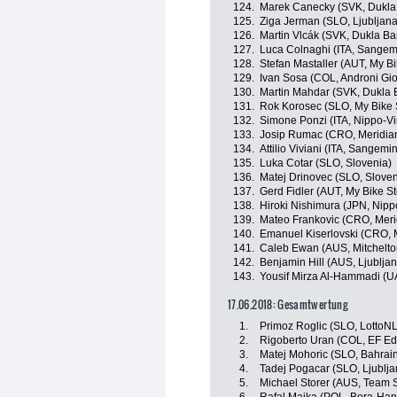
124.
Marek Canecky (SVK, Dukla 
125.
Ziga Jerman (SLO, Ljubljan
126.
Martin Vlcák (SVK, Dukla Ba
127.
Luca Colnaghi (ITA, Sangem
128.
Stefan Mastaller (AUT, My B
129.
Ivan Sosa (COL, Androni Gio
130.
Martin Mahdar (SVK, Dukla 
131.
Rok Korosec (SLO, My Bike 
132.
Simone Ponzi (ITA, Nippo-Vi
133.
Josip Rumac (CRO, Meridi
134.
Attilio Viviani (ITA, Sangemi
135.
Luka Cotar (SLO, Slovenia)
136.
Matej Drinovec (SLO, Sloven
137.
Gerd Fidler (AUT, My Bike S
138.
Hiroki Nishimura (JPN, Nippo
139.
Mateo Frankovic (CRO, Mer
140.
Emanuel Kiserlovski (CRO,
141.
Caleb Ewan (AUS, Mitchelto
142.
Benjamin Hill (AUS, Ljublj
143.
Yousif Mirza Al-Hammadi (
17.06.2018: Gesamtwertung
1.
Primoz Roglic (SLO, LottoN
2.
Rigoberto Uran (COL, EF Ed
3.
Matej Mohoric (SLO, Bahrai
4.
Tadej Pogacar (SLO, Ljublj
5.
Michael Storer (AUS, Team