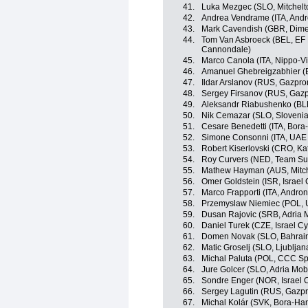
41.
Luka Mezgec (SLO, Mitchelt
42.
Andrea Vendrame (ITA, Andro
43.
Mark Cavendish (GBR, Dime
44.
Tom Van Asbroeck (BEL, EF 
Cannondale)
45.
Marco Canola (ITA, Nippo-Vi
46.
Amanuel Ghebreigzabhier (
47.
Ildar Arslanov (RUS, Gazpr
48.
Sergey Firsanov (RUS, Gaz
49.
Aleksandr Riabushenko (BL
50.
Nik Cemazar (SLO, Slovenia
51.
Cesare Benedetti (ITA, Bor
52.
Simone Consonni (ITA, UAE
53.
Robert Kiserlovski (CRO, Ka
54.
Roy Curvers (NED, Team S
55.
Mathew Hayman (AUS, Mitch
56.
Omer Goldstein (ISR, Israel
57.
Marco Frapporti (ITA, Andron
58.
Przemyslaw Niemiec (POL, 
59.
Dusan Rajovic (SRB, Adria M
60.
Daniel Turek (CZE, Israel C
61.
Domen Novak (SLO, Bahrain
62.
Matic Groselj (SLO, Ljublja
63.
Michal Paluta (POL, CCC Sp
64.
Jure Golcer (SLO, Adria Mobi
65.
Sondre Enger (NOR, Israel 
66.
Sergey Lagutin (RUS, Gazp
67.
Michal Kolár (SVK, Bora-Ha