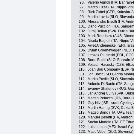
96.
Valerio Agnoli (ITA, Bahrain
97.
Marco Tizza (ITA, Nippo-Vini
98.
Rick Zabel (GER, Katusha-A
99.
Martin Lavric (SLO, Slovenia
100.
Alessandro Bisolti (ITA, And
101.
Dario Puccioni (ITA, Sangem
102.
Juraj Bellan (SVK, Dukla Ba
103.
Mark Renshaw (AUS, Dimen
104.
Nicola Bagioli (ITA, Nippo-Vi
105.
Awet Andemeskel (ERI, Isra
106.
Dylan Groenewegen (NED, 
107.
Leszek Plucinski (POL, CCC
108.
Borut Bozic (SLO, Bahrain-M
109.
Vojtech Hacecky (CZE, Elko
110.
Joan Bou Company (ESP, Nip
111.
Jon Bozic (SLO, Adria Mobil)
112.
Marko Pavlic (SLO, Slovenia
113.
Antonio Di Sante (ITA, Sang
114.
Evgeny Shalunov (RUS, Ga
115.
Jan Andrej Cully (SVK, Dukl
116.
Matteo Pelucchi (ITA, Bora-
117.
Guy Niv (ISR, Israel Cyclin
118.
Martin Haring (SVK, Dukla B
119.
Matteo Bono (ITA, UAE Team
120.
Manuel Belletti (ITA, Androni
121.
Sacha Modolo (ITA, EF Educ
122.
Luis Lemus (MEX, Israel Cy
123.
Matic Veber (SLO, Slovenia)