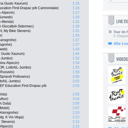
ana Gusto Xaurum)
1:16
ucation First-Drapac p/b Cannondale)
1:16
-Alpecin)
1:17
 Sunweb)
1:20
LIVE-T
n-Merida)
1:22
ni Giocattoli-Sidermec)
1:30
, My Bike Stevens)
1:31
Tour de
r)
1:34
6. Etapp
Hansgrohe)
1:37
Alle Liv
nsgrohe)
1:37
nweb)
1:43
a Gusto Xaurum)
1:44
VIDEOS
L-Jumbo)
1:52
sha-Alpecin)
1:54
OR, LottoNL-Jumbo)
1:55
-Rusvelo)
1:59
Sprandi Polkowice)
2:00
ttoNL-Jumbo)
2:02
EF Education First-Drapac p/b
2:03
rida)
2:03
uthor)
2:04
n Data)
2:05
Mobil)
2:07
-Hansgrohe)
2:10
Mg. K Vis-Vega)
2:12
e Stevens)
2:15
-Alpecin)
2:15