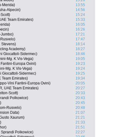
a Mobil)
13:26
-Merida)
13:55
sha-Alpecin)
14:56
Scott)
15:24
UAE Team Emirates)
15:33
erida)
16:05
pecin)
16:26
L-Jumbo)
17:21
-Rusvelo)
17:47
e Stevens)
18:14
ycling Academy)
18:27
i Giocattoli-Sidermec)
18:46
mini-Mg. K Vis-Vega)
19:05
 Fantini-Europa Ovini)
19:23
ini-Mg. K Vis-Vega)
19:24
ni Giocattoli-Sidermec)
19:25
E Team Emirates)
19:34
po-Vini Fantini-Europa Ovini)
20:05
R, UAE Team Emirates)
20:27
lton-Scott)
20:33
randi Polkowice)
20:43
)
20:45
rom-Rusvelo)
20:48
nsion Data)
21:07
a Gusto Xaurum)
21:21
)
21:33
hor)
21:51
 Sprandi Polkowice)
22:27