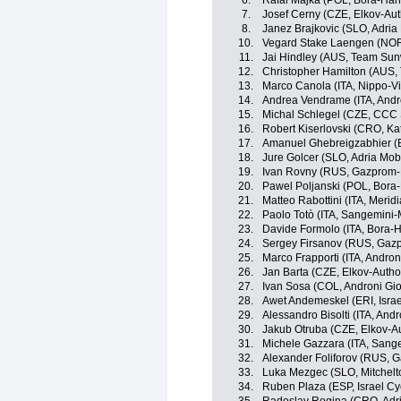
6.
Rafal Majka (POL, Bora-Ha
7.
Josef Cerny (CZE, Elkov-Aut
8.
Janez Brajkovic (SLO, Adria 
10.
Vegard Stake Laengen (NOR
11.
Jai Hindley (AUS, Team Su
12.
Christopher Hamilton (AUS
13.
Marco Canola (ITA, Nippo-Vi
14.
Andrea Vendrame (ITA, Andro
15.
Michal Schlegel (CZE, CCC 
16.
Robert Kiserlovski (CRO, Ka
17.
Amanuel Ghebreigzabhier (
18.
Jure Golcer (SLO, Adria Mobi
19.
Ivan Rovny (RUS, Gazprom-
20.
Pawel Poljanski (POL, Bora
21.
Matteo Rabottini (ITA, Mer
22.
Paolo Totò (ITA, Sangemini-
23.
Davide Formolo (ITA, Bora-
24.
Sergey Firsanov (RUS, Gaz
25.
Marco Frapporti (ITA, Andron
26.
Jan Barta (CZE, Elkov-Autho
27.
Ivan Sosa (COL, Androni Gio
28.
Awet Andemeskel (ERI, Isra
29.
Alessandro Bisolti (ITA, And
30.
Jakub Otruba (CZE, Elkov-A
31.
Michele Gazzara (ITA, Sang
32.
Alexander Foliforov (RUS, 
33.
Luka Mezgec (SLO, Mitchelt
34.
Ruben Plaza (ESP, Israel C