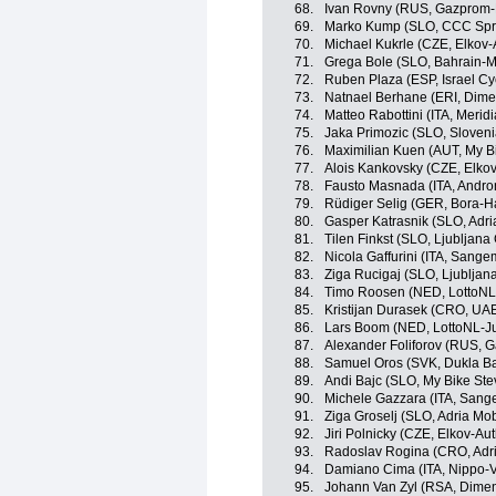
68.
Ivan Rovny (RUS, Gazprom-
69.
Marko Kump (SLO, CCC Spr
70.
Michael Kukrle (CZE, Elkov-
71.
Grega Bole (SLO, Bahrain-M
72.
Ruben Plaza (ESP, Israel C
73.
Natnael Berhane (ERI, Dime
74.
Matteo Rabottini (ITA, Mer
75.
Jaka Primozic (SLO, Sloveni
76.
Maximilian Kuen (AUT, My B
77.
Alois Kankovsky (CZE, Elkov
78.
Fausto Masnada (ITA, Andron
79.
Rüdiger Selig (GER, Bora-
80.
Gasper Katrasnik (SLO, Adri
81.
Tilen Finkst (SLO, Ljubljan
82.
Nicola Gaffurini (ITA, Sange
83.
Ziga Rucigaj (SLO, Ljublja
84.
Timo Roosen (NED, LottoN
85.
Kristijan Durasek (CRO, UA
86.
Lars Boom (NED, LottoNL-J
87.
Alexander Foliforov (RUS, 
88.
Samuel Oros (SVK, Dukla Ba
89.
Andi Bajc (SLO, My Bike Ste
90.
Michele Gazzara (ITA, Sang
91.
Ziga Groselj (SLO, Adria Mob
92.
Jiri Polnicky (CZE, Elkov-Aut
93.
Radoslav Rogina (CRO, Adri
94.
Damiano Cima (ITA, Nippo-Vi
95.
Johann Van Zyl (RSA, Dimen