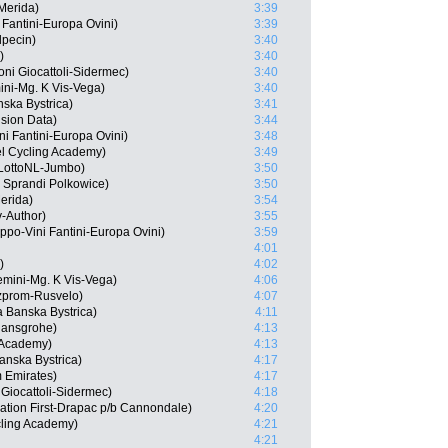
-Merida)
3:39
 Fantini-Europa Ovini)
3:39
lpecin)
3:40
)
3:40
roni Giocattoli-Sidermec)
3:40
ini-Mg. K Vis-Vega)
3:40
nska Bystrica)
3:41
sion Data)
3:44
ni Fantini-Europa Ovini)
3:48
el Cycling Academy)
3:49
LottoNL-Jumbo)
3:50
 Sprandi Polkowice)
3:50
erida)
3:54
v-Author)
3:55
po-Vini Fantini-Europa Ovini)
3:59
4:01
)
4:02
emini-Mg. K Vis-Vega)
4:06
zprom-Rusvelo)
4:07
a Banska Bystrica)
4:11
Hansgrohe)
4:13
g Academy)
4:13
anska Bystrica)
4:17
 Emirates)
4:17
 Giocattoli-Sidermec)
4:18
ation First-Drapac p/b Cannondale)
4:20
cling Academy)
4:21
4:21