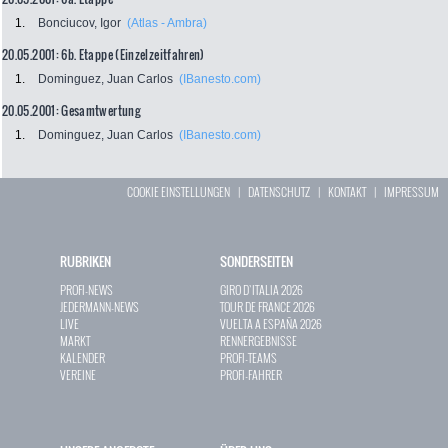
1.
Bonciucov, Igor
(Atlas - Ambra)
20.05.2001: 6b. Etappe (Einzelzeitfahren)
1.
Dominguez, Juan Carlos
(IBanesto.com)
20.05.2001: Gesamtwertung
1.
Dominguez, Juan Carlos
(IBanesto.com)
COOKIE EINSTELLUNGEN
|
DATENSCHUTZ
|
KONTAKT
|
IMPRESSUM
RUBRIKEN
SONDERSEITEN
PROFI-NEWS
GIRO D`ITALIA 2026
JEDERMANN-NEWS
TOUR DE FRANCE 2026
LIVE
VUELTA A ESPAÑA 2026
MARKT
RENNERGEBNISSE
KALENDER
PROFI-TEAMS
VEREINE
PROFI-FAHRER