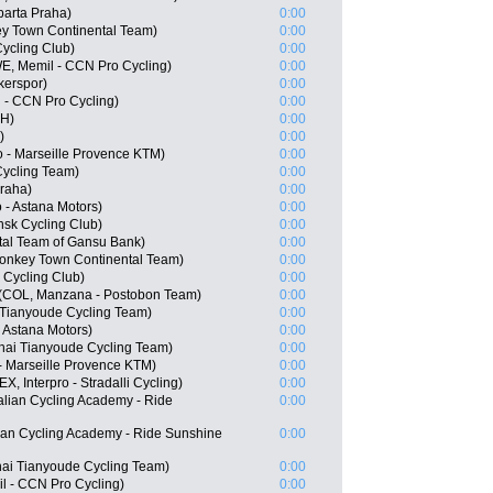
arta Praha)
0:00
y Town Continental Team)
0:00
ycling Club)
0:00
E, Memil - CCN Pro Cycling)
0:00
kerspor)
0:00
 - CCN Pro Cycling)
0:00
BH)
0:00
)
0:00
 - Marseille Provence KTM)
0:00
Cycling Team)
0:00
Praha)
0:00
- Astana Motors)
0:00
nsk Cycling Club)
0:00
tal Team of Gansu Bank)
0:00
onkey Town Continental Team)
0:00
 Cycling Club)
0:00
(COL, Manzana - Postobon Team)
0:00
 Tianyoude Cycling Team)
0:00
- Astana Motors)
0:00
hai Tianyoude Cycling Team)
0:00
 - Marseille Provence KTM)
0:00
, Interpro - Stradalli Cycling)
0:00
alian Cycling Academy - Ride
0:00
ian Cycling Academy - Ride Sunshine
0:00
hai Tianyoude Cycling Team)
0:00
l - CCN Pro Cycling)
0:00