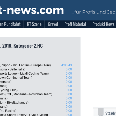
en-Rundfahrt
KT-Szene
Gravel
Profi-Material
Produkt-News
, 2018, Kategorie: 2.HC
Nippo - Vini Fantini - Europa Ovini)
4:00:43
tina - Selle Italia)
0:00
orts Lottery - Livall Cycling Team)
0:00
own Continental Team)
0:00
kerspor)
0:00
obil)
0:00
ycling Club)
0:00
ez (COL, Manzana - Postobon Team)
0:00
raha)
0:00
ton - BikeExchange)
0:00
Praha)
0:00
 Pro Racing)
0:00
Steady
ia Sports Lottery - Livall Cycling
0:00