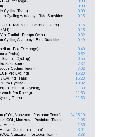
 - BikeExchange)
0:00
l)
0:00
iv Cycling Team)
0:00
lian Cycling Academy - Ride Sunshine
0:15
na (COL, Manzana - Postobon Team)
0:15
e Aid)
0:15
ini Fantini - Europa Ovini)
0:32
ian Cycling Academy - Ride Sunshine
0:49
helton - BikeExchange)
0:49
parta Praha)
0:52
 Stradalli Cycling)
0:55
ku Sekerspor)
7:32
nyoude Cycling Team)
7:32
 CCN Pro Cycling)
16:23
v Cycling Team)
16:23
CN Pro Cycling)
19:02
rpro - Stradalli Cycling)
21:39
sworth Pro Racing)
31:53
ycling Team)
31:53
ipa (COL, Manzana - Postobon Team)
24:05:19
ez (COL, Manzana - Postobon Team)
1:05
a Mobil)
2:35
ey Town Continental Team)
3:01
z (COL, Manzana - Postobon Team)
3:38