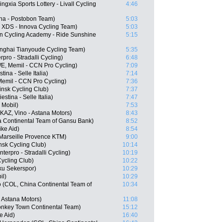
gxia Sports Lottery - Livall Cycling
4:46
na - Postobon Team)
5:03
g XDS - Innova Cycling Team)
5:03
an Cycling Academy - Ride Sunshine
5:15
nghai Tianyoude Cycling Team)
5:35
pro - Stradalli Cycling)
6:48
E, Memil - CCN Pro Cycling)
7:09
tina - Selle Italia)
7:14
Memil - CCN Pro Cycling)
7:36
insk Cycling Club)
7:37
estina - Selle Italia)
7:47
 Mobil)
7:53
AZ, Vino - Astana Motors)
8:43
 Continental Team of Gansu Bank)
8:52
ke Aid)
8:54
 Marseille Provence KTM)
9:00
nsk Cycling Club)
10:14
erpro - Stradalli Cycling)
10:19
ycling Club)
10:22
ku Sekerspor)
10:29
il)
10:29
 (COL, China Continental Team of
10:34
- Astana Motors)
11:08
nkey Town Continental Team)
15:12
e Aid)
16:40