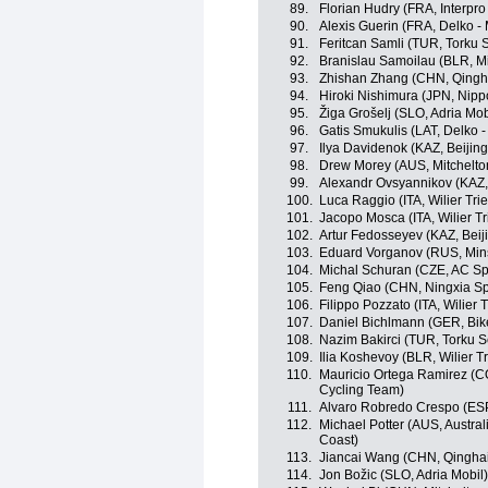
89.
Florian Hudry (FRA, Interpro 
90.
Alexis Guerin (FRA, Delko -
91.
Feritcan Samli (TUR, Torku 
92.
Branislau Samoilau (BLR, M
93.
Zhishan Zhang (CHN, Qingh
94.
Hiroki Nishimura (JPN, Nippo
95.
Žiga Grošelj (SLO, Adria Mob
96.
Gatis Smukulis (LAT, Delko 
97.
Ilya Davidenok (KAZ, Beijin
98.
Drew Morey (AUS, Mitchelto
99.
Alexandr Ovsyannikov (KAZ, 
100.
Luca Raggio (ITA, Wilier Tries
101.
Jacopo Mosca (ITA, Wilier Trie
102.
Artur Fedosseyev (KAZ, Beij
103.
Eduard Vorganov (RUS, Mins
104.
Michal Schuran (CZE, AC Sp
105.
Feng Qiao (CHN, Ningxia Spor
106.
Filippo Pozzato (ITA, Wilier Tr
107.
Daniel Bichlmann (GER, Bik
108.
Nazim Bakirci (TUR, Torku S
109.
Ilia Koshevoy (BLR, Wilier Tri
110.
Mauricio Ortega Ramirez (COL
Cycling Team)
111.
Alvaro Robredo Crespo (ESP
112.
Michael Potter (AUS, Austra
Coast)
113.
Jiancai Wang (CHN, Qingha
114.
Jon Božic (SLO, Adria Mobil)