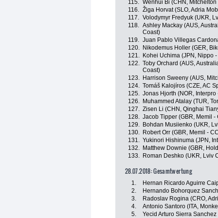
115.
Wenhui Bi (CHN, Mitchelton
116.
Žiga Horvat (SLO, Adria Mobi
117.
Volodymyr Fredyuk (UKR, Lv
118.
Ashley Mackay (AUS, Austra
Coast)
119.
Juan Pablo Villegas Cardo
120.
Nikodemus Holler (GER, Bik
121.
Kohei Uchima (JPN, Nippo - V
122.
Toby Orchard (AUS, Austral
Coast)
123.
Harrison Sweeny (AUS, Mitc
124.
Tomáš Kalojíros (CZE, AC S
125.
Jonas Hjorth (NOR, Interpro -
126.
Muhammed Atalay (TUR, Tor
127.
Zisen Li (CHN, Qinghai Tia
128.
Jacob Tipper (GBR, Memil -
129.
Bohdan Musiienko (UKR, Lvi
130.
Robert Orr (GBR, Memil - C
131.
Yukinori Hishinuma (JPN, Inte
132.
Matthew Downie (GBR, Hold
133.
Roman Deshko (UKR, Lviv C
28.07.2018: Gesamtwertung
1.
Hernan Ricardo Aguirre Ca
2.
Hernando Bohorquez Sanch
3.
Radoslav Rogina (CRO, Adri
4.
Antonio Santoro (ITA, Monk
5.
Yecid Arturo Sierra Sanche