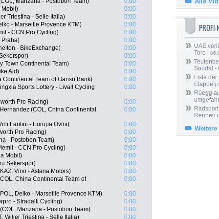
 (COL, Manzana - Postobon Team)
0:00
Alle Vi
 Mobil)
0:00
 Triestina - Selle Italia)
0:00
elko - Marseille Provence KTM)
0:00
PROFI
il - CCN Pro Cycling)
0:00
 Praha)
0:00
UAE verlä
elton - BikeExchange)
0:00
Toro
| 06.
Sekerspor)
0:00
Teutenber
ey Town Continental Team)
0:00
Soudal -
ke Aid)
0:00
Liste der
 Continental Team of Gansu Bank)
0:00
Etappe
| 
gxia Sports Lottery - Livall Cycling
0:00
Rüegg au
umgefah
worth Pro Racing)
0:00
Radsport 
 Hernandez (COL, China Continental
0:00
Rennen 
ini Fantini - Europa Ovini)
0:00
Weitere
orth Pro Racing)
0:00
na - Postobon Team)
0:00
Memil - CCN Pro Cycling)
0:00
a Mobil)
0:00
ku Sekerspor)
0:00
AZ, Vino - Astana Motors)
0:00
COL, China Continental Team of
0:00
POL, Delko - Marseille Provence KTM)
0:00
pro - Stradalli Cycling)
0:00
z (COL, Manzana - Postobon Team)
0:00
ilier Triestina - Selle Italia)
0:00