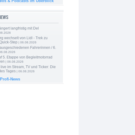
deos & Podcasts im Überblick
-NEWS
ngert langfristig mit Del
08.2026
g wechselt von Lidl - Trek zu
 Quick-Step
| 06.08.2026
 ausgeschiedenen Fahrerinnen / 6.
06.08.2026
f 5. Etappe von Begleitmotorrad
ren
| 06.08.2026
live im Stream, TV und Ticker: Die
des Tages
| 06.08.2026
 Profi-News