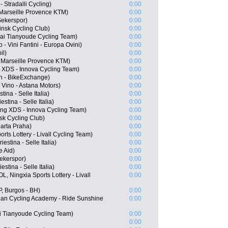
- Stradalli Cycling)
0:00
 Marseille Provence KTM)
0:00
Sekerspor)
0:00
insk Cycling Club)
0:00
ai Tianyoude Cycling Team)
0:00
 - Vini Fantini - Europa Ovini)
0:00
il)
0:00
- Marseille Provence KTM)
0:00
g XDS - Innova Cycling Team)
0:00
n - BikeExchange)
0:00
Vino - Astana Motors)
0:00
tina - Selle Italia)
0:00
stina - Selle Italia)
0:00
ing XDS - Innova Cycling Team)
0:00
k Cycling Club)
0:00
arta Praha)
0:00
ts Lottery - Livall Cycling Team)
0:00
iestina - Selle Italia)
0:00
e Aid)
0:00
ekerspor)
0:00
estina - Selle Italia)
0:00
, Ningxia Sports Lottery - Livall
0:00
, Burgos - BH)
0:00
lian Cycling Academy - Ride Sunshine
0:00
i Tianyoude Cycling Team)
0:00
0:00