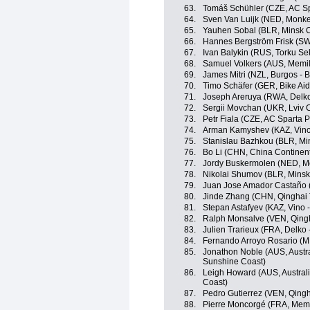
63.
Tomáš Schühler (CZE, AC Sp
64.
Sven Van Luijk (NED, Monke
65.
Yauhen Sobal (BLR, Minsk C
66.
Hannes Bergström Frisk (SW
67.
Ivan Balykin (RUS, Torku Se
68.
Samuel Volkers (AUS, Memil
69.
James Mitri (NZL, Burgos - 
70.
Timo Schäfer (GER, Bike Aid
71.
Joseph Areruya (RWA, Delko
72.
Sergii Movchan (UKR, Lviv 
73.
Petr Fiala (CZE, AC Sparta 
74.
Arman Kamyshev (KAZ, Vino 
75.
Stanislau Bazhkou (BLR, Mi
76.
Bo Li (CHN, China Continen
77.
Jordy Buskermolen (NED, M
78.
Nikolai Shumov (BLR, Minsk
79.
Juan Jose Amador Castaño 
80.
Jinde Zhang (CHN, Qinghai
81.
Stepan Astafyev (KAZ, Vino 
82.
Ralph Monsalve (VEN, Qing
83.
Julien Trarieux (FRA, Delko
84.
Fernando Arroyo Rosario (MEX
85.
Jonathon Noble (AUS, Austr
Sunshine Coast)
86.
Leigh Howard (AUS, Austral
Coast)
87.
Pedro Gutierrez (VEN, Qing
88.
Pierre Moncorgé (FRA, Memi