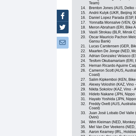
Team)
14.
Brenton Jones (AUS, Delko 
15.
Andrii Kulyk (UKR, Beijing 
Facebook
16.
Daniel Lopez Parada (ESP, 
17.
Yonnatta Monsalve (VEN, Qi
18.
Meron Abraham (ERI, Bike A
Twitter
19.
Vasili Strokau (BLR, Minsk C
20.
Oscar Mauricio Pachon Melo
Gansu Bank)
Newsletter:
21.
Lucas Carstensen (GER, Bik
22.
Maarten De Jonge (NED, Mo
23.
Adrian Gonzalez Velasco (E
24.
Tesfom Okubamariam (ERI, Int
25.
Hernan Ricardo Aguirre Ca
26.
Cameron Scott (AUS, Austra
Coast)
27.
Salim Kipkemboi (KEN, Bike
28.
Alexey Voloshin (KAZ, Vino 
29.
Nikita Sokolov (KAZ, Vino - 
30.
Hideto Nakane (JPN, Nippo - 
31.
Hayato Yoshida (JPN, Nippo -
32.
Freddy Ovett (AUS, Australi
Coast)
33.
Juan José Lobato Del Valle (
Ovini)
34.
Wim Kleiman (NED, Monkey 
35.
Mel Van Der Veekens (NED,
36.
Aaron Kearney (IRL, Holdsw