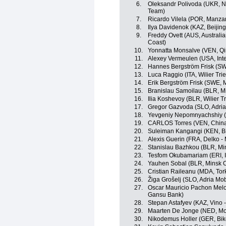
6.
Oleksandr Polivoda (UKR, Nin
Team)
7.
Ricardo Vilela (POR, Manza
8.
Ilya Davidenok (KAZ, Beijin
9.
Freddy Ovett (AUS, Australi
Coast)
10.
Yonnatta Monsalve (VEN, Qi
11.
Alexey Vermeulen (USA, Inter
12.
Hannes Bergström Frisk (SW
13.
Luca Raggio (ITA, Wilier Tries
14.
Erik Bergström Frisk (SWE, 
15.
Branislau Samoilau (BLR, M
16.
Ilia Koshevoy (BLR, Wilier Tri
17.
Gregor Gazvoda (SLO, Adria
18.
Yevgeniy Nepomnyachshiy (K
19.
CARLOS Torres (VEN, China
20.
Suleiman Kangangi (KEN, Bi
21.
Alexis Guerin (FRA, Delko -
22.
Stanislau Bazhkou (BLR, Mi
23.
Tesfom Okubamariam (ERI, Int
24.
Yauhen Sobal (BLR, Minsk C
25.
Cristian Raileanu (MDA, Tor
26.
Žiga Grošelj (SLO, Adria Mob
27.
Oscar Mauricio Pachon Melo
Gansu Bank)
28.
Stepan Astafyev (KAZ, Vino 
29.
Maarten De Jonge (NED, Mo
30.
Nikodemus Holler (GER, Bik