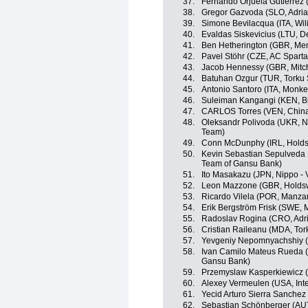
37.
Fernando Orjuela Gutierrez
38.
Gregor Gazvoda (SLO, Adria
39.
Simone Bevilacqua (ITA, Wilier
40.
Evaldas Siskevicius (LTU, D
41.
Ben Hetherington (GBR, Mem
42.
Pavel Stöhr (CZE, AC Sparta
43.
Jacob Hennessy (GBR, Mitch
44.
Batuhan Ozgur (TUR, Torku 
45.
Antonio Santoro (ITA, Monk
46.
Suleiman Kangangi (KEN, Bi
47.
CARLOS Torres (VEN, China
48.
Oleksandr Polivoda (UKR, Nin
Team)
49.
Conn McDunphy (IRL, Holds
50.
Kevin Sebastian Sepulveda
Team of Gansu Bank)
51.
Ito Masakazu (JPN, Nippo - V
52.
Leon Mazzone (GBR, Holdsw
53.
Ricardo Vilela (POR, Manza
54.
Erik Bergström Frisk (SWE, 
55.
Radoslav Rogina (CRO, Adri
56.
Cristian Raileanu (MDA, Tor
57.
Yevgeniy Nepomnyachshiy (K
58.
Ivan Camilo Mateus Rueda (
Gansu Bank)
59.
Przemyslaw Kasperkiewicz (
60.
Alexey Vermeulen (USA, Inter
61.
Yecid Arturo Sierra Sanche
62.
Sebastian Schönberger (AUT, W