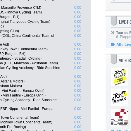
- Marseille Provence KTM)
0:00
XDS - Innova Cycling Team)
0:00
Burgos - BH)
0:00
LIVE-T
nghai Tianyoude Cycling Team)
0:00
id)
0:00
ycling Club)
0:00
Tour de
 (COL, China Continental Team of
0:00
6. Etapp
e Aid)
0:00
Alle Liv
nkey Town Continental Team)
0:00
SP, Burgos - BH)
0:00
erpro - Stradalli Cycling)
0:00
VIDEOS
ipa (COL, Manzana - Postobon Team)
0:00
lian Cycling Academy - Ride Sunshine
0:00
 Aid)
0:00
- Astana Motors)
0:00
Astana Motors)
0:00
Vini Fantini - Europa Ovini)
0:00
 Vini Fantini - Europa Ovini)
0:00
an Cycling Academy - Ride Sunshine
0:00
ESP, Nippo - Vini Fantini - Europa
0:00
Town Continental Team)
0:00
 Monkey Town Continental Team)
0:00
orth Pro Racing)
0:00