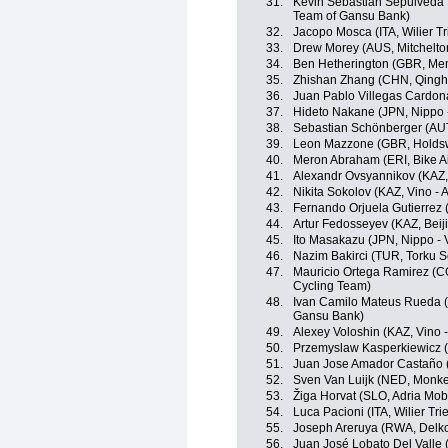
31.
Kevin Sebastian Sepulveda
Team of Gansu Bank)
32.
Jacopo Mosca (ITA, Wilier Trie
33.
Drew Morey (AUS, Mitchelto
34.
Ben Hetherington (GBR, Mem
35.
Zhishan Zhang (CHN, Qingh
36.
Juan Pablo Villegas Cardo
37.
Hideto Nakane (JPN, Nippo - 
38.
Sebastian Schönberger (AUT, W
39.
Leon Mazzone (GBR, Holdsw
40.
Meron Abraham (ERI, Bike A
41.
Alexandr Ovsyannikov (KAZ, 
42.
Nikita Sokolov (KAZ, Vino - 
43.
Fernando Orjuela Gutierrez
44.
Artur Fedosseyev (KAZ, Beij
45.
Ito Masakazu (JPN, Nippo - V
46.
Nazim Bakirci (TUR, Torku S
47.
Mauricio Ortega Ramirez (COL
Cycling Team)
48.
Ivan Camilo Mateus Rueda (
Gansu Bank)
49.
Alexey Voloshin (KAZ, Vino 
50.
Przemyslaw Kasperkiewicz (
51.
Juan Jose Amador Castaño 
52.
Sven Van Luijk (NED, Monke
53.
Žiga Horvat (SLO, Adria Mobi
54.
Luca Pacioni (ITA, Wilier Tries
55.
Joseph Areruya (RWA, Delko
56.
Juan José Lobato Del Valle (