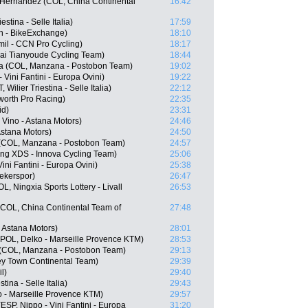
 Hernandez (COL, China Continental
16:42
stina - Selle Italia)
17:59
n - BikeExchange)
18:10
il - CCN Pro Cycling)
18:17
ai Tianyoude Cycling Team)
18:44
na (COL, Manzana - Postobon Team)
19:02
Vini Fantini - Europa Ovini)
19:22
ilier Triestina - Selle Italia)
22:12
orth Pro Racing)
22:35
id)
23:31
Vino - Astana Motors)
24:46
Astana Motors)
24:50
 (COL, Manzana - Postobon Team)
24:57
ing XDS - Innova Cycling Team)
25:06
ini Fantini - Europa Ovini)
25:38
ekerspor)
26:47
, Ningxia Sports Lottery - Livall
26:53
COL, China Continental Team of
27:48
- Astana Motors)
28:01
POL, Delko - Marseille Provence KTM)
28:53
(COL, Manzana - Postobon Team)
29:13
y Town Continental Team)
29:39
l)
29:40
tina - Selle Italia)
29:43
 - Marseille Provence KTM)
29:57
ESP, Nippo - Vini Fantini - Europa
31:20