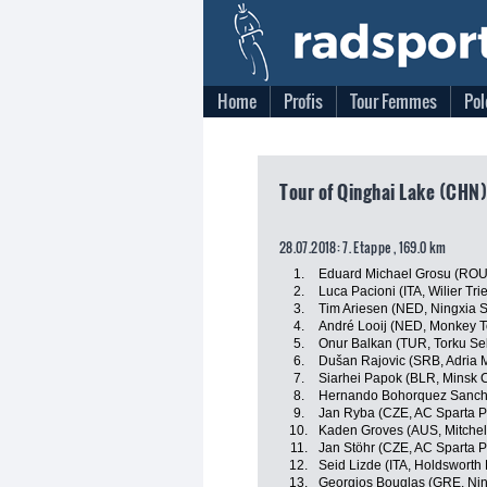
Home
Profis
Tour Femmes
Pol
Tour of Qinghai Lake (CHN)
28.07.2018: 7. Etappe , 169.0 km
1.
Eduard Michael Grosu (ROU, 
2.
Luca Pacioni (ITA, Wilier Tries
3.
Tim Ariesen (NED, Ningxia Sp
4.
André Looij (NED, Monkey T
5.
Onur Balkan (TUR, Torku Se
6.
Dušan Rajovic (SRB, Adria M
7.
Siarhei Papok (BLR, Minsk C
8.
Hernando Bohorquez Sanch
9.
Jan Ryba (CZE, AC Sparta P
10.
Kaden Groves (AUS, Mitchel
11.
Jan Stöhr (CZE, AC Sparta 
12.
Seid Lizde (ITA, Holdsworth
13.
Georgios Bouglas (GRE, Ningx