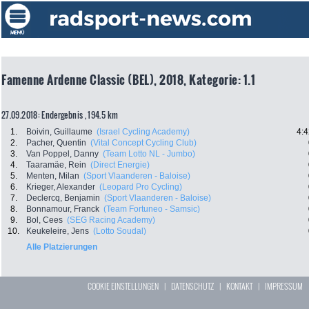
Famenne Ardenne Classic (BEL), 2018, Kategorie: 1.1
27.09.2018: Endergebnis , 194.5 km
1.
Boivin, Guillaume
(Israel Cycling Academy)
4:4
2.
Pacher, Quentin
(Vital Concept Cycling Club)
3.
Van Poppel, Danny
(Team Lotto NL - Jumbo)
4.
Taaramäe, Rein
(Direct Energie)
5.
Menten, Milan
(Sport Vlaanderen - Baloise)
6.
Krieger, Alexander
(Leopard Pro Cycling)
7.
Declercq, Benjamin
(Sport Vlaanderen - Baloise)
8.
Bonnamour, Franck
(Team Fortuneo - Samsic)
9.
Bol, Cees
(SEG Racing Academy)
10.
Keukeleire, Jens
(Lotto Soudal)
Alle Platzierungen
COOKIE EINSTELLUNGEN
|
DATENSCHUTZ
|
KONTAKT
|
IMPRESSUM