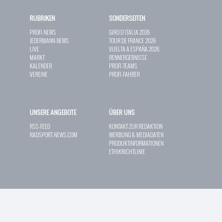
RUBRIKEN
SONDERSEITEN
PROFI-NEWS
GIRO D`ITALIA 2026
JEDERMANN-NEWS
TOUR DE FRANCE 2026
LIVE
VUELTA A ESPAÑA 2026
MARKT
RENNERGEBNISSE
KALENDER
PROFI-TEAMS
VEREINE
PROFI-FAHRER
UNSERE ANGEBOTE
ÜBER UNS
RSS-FEED
KONTAKT ZUR REDAKTION
RADSPORT-NEWS.COM
WERBUNG & MEDIADATEN
PRODUKTINFORMATIONEN
ETHIKRICHTLINIE