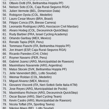
53.
Ottavio Dotti (ITA, Beltramitsa Hoppla PF)
54.
Nelson Soto (COL, Caja Rural-Seguros RGA)
55.
Julien Vermote (BEL, Dimension Data)
56.
Robigzon Oyola (COL, Medellin)
57.
Lauro Cesar Mouro (BRA, Brasil)
58.
Filippo Conca (ITA, Biesse Carrera)
59.
Leonardo Rodriguez (ARG, Asociacon Civil Mardan)
60.
Alvaro Hodeg (COL, Deceuninck-QuickStep)
61.
Rudy Barbier (FRA, Israel Cycling Academy)
62.
Orlando Garibay (MEX, Mexico)
63.
Renato Tapia (PER, Peru)
64.
Tommaso Fiaschi (ITA, Beltramitsa Hoppla PF)
65.
Jon Irisarri (ESP, Caja Rural-Seguros RGA)
66.
Ricardo Paredes (CHI, Chile)
67.
Royner Navarro (PER, Peru)
68.
Gabriel Juarez (ARG, Municipalidad de Rawson)
69.
Maximiliano Navarrete (ARG, Argentina)
70.
Matus Stocek (SVK, Beltramitsa Hoppla PF)
71.
Jelle Vanendert (BEL, Lotto Soudal)
72.
Weimar Roldan (COL, Medellin)
73.
Miguel Alvarez (MEX, Mexico)
74.
Giovanni Visconti (ITA, Neri-Sottoli-Selle Italia-KTM)
75.
Jose Reyes (ARG, Municipalidad de Pocito)
76.
Maximiliano Richeze (ARG, Deceuninck-QuickStep)
77.
Oscar Bazan (ARG, Start Cycling Team)
78.
Kevin Castro (ARG, Municipalidad de Rawson)
79.
Nicola Toffali (ITA, Sporting Tavira)
80.
Nikolas Maes (BEL, Lotto Soudal)