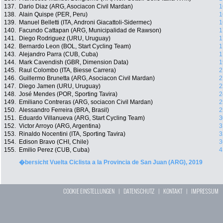
137.
Dario Diaz (ARG, Asociacon Civil Mardan)
1
138.
Alain Quispe (PER, Peru)
1
139.
Manuel Belletti (ITA, Androni Giacattoli-Sidermec)
1
140.
Facundo Cattapan (ARG, Municipalidad de Rawson)
1
141.
Diego Rodriguez (URU, Uruguay)
1
142.
Bernardo Leon (BOL, Start Cycling Team)
1
143.
Alejandro Parra (CUB, Cuba)
1
144.
Mark Cavendish (GBR, Dimension Data)
1
145.
Raul Colombo (ITA, Biesse Carrera)
2
146.
Guillermo Brunetta (ARG, Asociacon Civil Mardan)
2
147.
Diego Jamen (URU, Uruguay)
2
148.
José Mendes (POR, Sporting Tavira)
2
149.
Emiliano Contreras (ARG, sociacon Civil Mardan)
2
150.
Alessandro Ferreira (BRA, Brasil)
2
151.
Eduardo Villanueva (ARG, Start Cycling Team)
3
152.
Victor Arroyo (ARG, Argentina)
3
153.
Rinaldo Nocentini (ITA, Sporting Tavira)
3
154.
Edison Bravo (CHI, Chile)
3
155.
Emilio Perez (CUB, Cuba)
4
�bersicht Vuelta Ciclista a la Provincia de San Juan (ARG), 2019
COOKIE EINSTELLUNGEN
|
DATENSCHUTZ
|
KONTAKT
|
IMPRESSUM