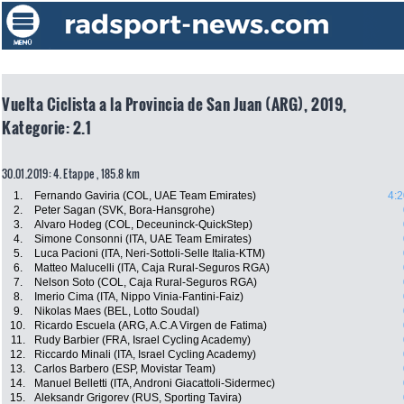
Vuelta Ciclista a la Provincia de San Juan (ARG), 2019,
Kategorie: 2.1
30.01.2019: 4. Etappe , 185.8 km
1.
Fernando Gaviria (COL, UAE Team Emirates)
4:2
2.
Peter Sagan (SVK, Bora-Hansgrohe)
3.
Alvaro Hodeg (COL, Deceuninck-QuickStep)
4.
Simone Consonni (ITA, UAE Team Emirates)
5.
Luca Pacioni (ITA, Neri-Sottoli-Selle Italia-KTM)
6.
Matteo Malucelli (ITA, Caja Rural-Seguros RGA)
7.
Nelson Soto (COL, Caja Rural-Seguros RGA)
8.
Imerio Cima (ITA, Nippo Vinia-Fantini-Faiz)
9.
Nikolas Maes (BEL, Lotto Soudal)
10.
Ricardo Escuela (ARG, A.C.A Virgen de Fatima)
11.
Rudy Barbier (FRA, Israel Cycling Academy)
12.
Riccardo Minali (ITA, Israel Cycling Academy)
13.
Carlos Barbero (ESP, Movistar Team)
14.
Manuel Belletti (ITA, Androni Giacattoli-Sidermec)
15.
Aleksandr Grigorev (RUS, Sporting Tavira)