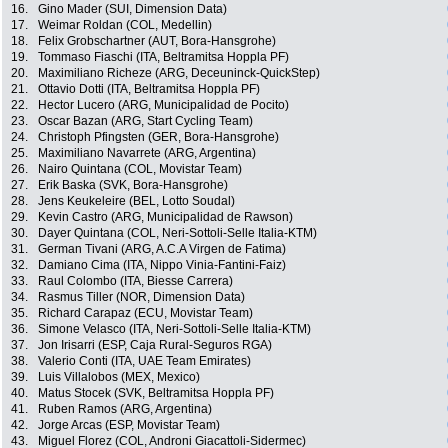
16.
Gino Mader (SUI, Dimension Data)
17.
Weimar Roldan (COL, Medellin)
18.
Felix Grobschartner (AUT, Bora-Hansgrohe)
19.
Tommaso Fiaschi (ITA, Beltramitsa Hoppla PF)
20.
Maximiliano Richeze (ARG, Deceuninck-QuickStep)
21.
Ottavio Dotti (ITA, Beltramitsa Hoppla PF)
22.
Hector Lucero (ARG, Municipalidad de Pocito)
23.
Oscar Bazan (ARG, Start Cycling Team)
24.
Christoph Pfingsten (GER, Bora-Hansgrohe)
25.
Maximiliano Navarrete (ARG, Argentina)
26.
Nairo Quintana (COL, Movistar Team)
27.
Erik Baska (SVK, Bora-Hansgrohe)
28.
Jens Keukeleire (BEL, Lotto Soudal)
29.
Kevin Castro (ARG, Municipalidad de Rawson)
30.
Dayer Quintana (COL, Neri-Sottoli-Selle Italia-KTM)
31.
German Tivani (ARG, A.C.A Virgen de Fatima)
32.
Damiano Cima (ITA, Nippo Vinia-Fantini-Faiz)
33.
Raul Colombo (ITA, Biesse Carrera)
34.
Rasmus Tiller (NOR, Dimension Data)
35.
Richard Carapaz (ECU, Movistar Team)
36.
Simone Velasco (ITA, Neri-Sottoli-Selle Italia-KTM)
37.
Jon Irisarri (ESP, Caja Rural-Seguros RGA)
38.
Valerio Conti (ITA, UAE Team Emirates)
39.
Luis Villalobos (MEX, Mexico)
40.
Matus Stocek (SVK, Beltramitsa Hoppla PF)
41.
Ruben Ramos (ARG, Argentina)
42.
Jorge Arcas (ESP, Movistar Team)
43.
Miguel Florez (COL, Androni Giacattoli-Sidermec)