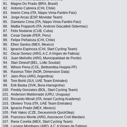
81.
Magno Do Prado (BRA, Brasil)
82.
Antonio Cabrera (CHI, Chile)
83.
Imerio Cima (ITA, Nippo Vinia-Fantini-Faiz)
84.
Jorge Arcas (ESP, Movistar Team)
85.
Damiano Cima (ITA, Nippo Vinia-Fantini-Faiz)
86.
Mattia Frapporti (ITA, Androni Giacattoli-Sidermac)
87.
Felix Nodarse (CUB, Cuba)
88.
Cesar Garate (PER, Peru)
89.
Felipe Peñaloza (CHI, Chile)
90.
Efren Santos (MEX, Mexico)
91.
Ignacio Espinoza (CHI, Start Cycling Team)
92.
Oscar Gomez (ARG, A.C.A Virgen de Fatima)
93.
Juan Melivillo (ARG, Municipalidad de Pocito)
94.
Stan Dewulf (BEL, Lotto Soudal)
95.
Wilson Pena (COL, Beltramitsa Hoppla PF)
96.
Rasmus Tiller (NOR, Dimension Data)
97.
Jairo Rios (ARG, Argentina)
98.
Tom Bohli (SUI, UAE Team Emirates)
99.
Erik Baska (SVK, Bora-Hansgrohe)
100.
Freddy Gonzales (BOL, Start Cycling Team)
101.
Anderson Maldonado (URU, Uruguay)
102.
Riccardo Minali (ITA, Israel Cycling Academy)
103.
Oliviero Troia (ITA, UAE Team Emirates)
104.
Ignacio Prado (MEX, Mexico)
105.
Petr Vakoc (CZE, Deceuninck-QuickStep)
106.
Francisco Monte (ARG, Asociacon Civil Mardan)
107.
Rene Corella (MEX, Start Cycling Team)
108.
Luciano Montivero (ARG, A.C.A Virgen de Fatima)