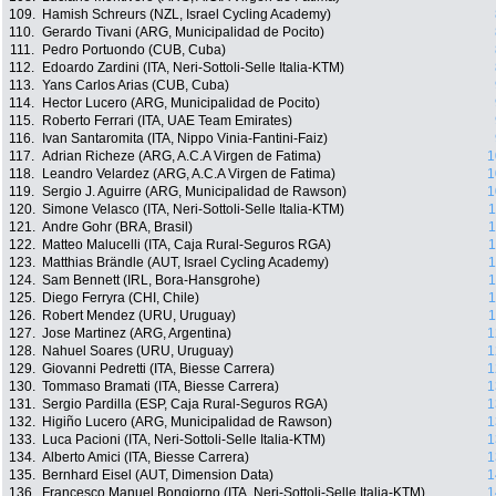
109.
Hamish Schreurs (NZL, Israel Cycling Academy)
110.
Gerardo Tivani (ARG, Municipalidad de Pocito)
111.
Pedro Portuondo (CUB, Cuba)
112.
Edoardo Zardini (ITA, Neri-Sottoli-Selle Italia-KTM)
113.
Yans Carlos Arias (CUB, Cuba)
114.
Hector Lucero (ARG, Municipalidad de Pocito)
115.
Roberto Ferrari (ITA, UAE Team Emirates)
116.
Ivan Santaromita (ITA, Nippo Vinia-Fantini-Faiz)
117.
Adrian Richeze (ARG, A.C.A Virgen de Fatima)
1
118.
Leandro Velardez (ARG, A.C.A Virgen de Fatima)
1
119.
Sergio J. Aguirre (ARG, Municipalidad de Rawson)
1
120.
Simone Velasco (ITA, Neri-Sottoli-Selle Italia-KTM)
1
121.
Andre Gohr (BRA, Brasil)
1
122.
Matteo Malucelli (ITA, Caja Rural-Seguros RGA)
1
123.
Matthias Brändle (AUT, Israel Cycling Academy)
1
124.
Sam Bennett (IRL, Bora-Hansgrohe)
1
125.
Diego Ferryra (CHI, Chile)
1
126.
Robert Mendez (URU, Uruguay)
1
127.
Jose Martinez (ARG, Argentina)
1
128.
Nahuel Soares (URU, Uruguay)
1
129.
Giovanni Pedretti (ITA, Biesse Carrera)
1
130.
Tommaso Bramati (ITA, Biesse Carrera)
1
131.
Sergio Pardilla (ESP, Caja Rural-Seguros RGA)
1
132.
Higiño Lucero (ARG, Municipalidad de Rawson)
1
133.
Luca Pacioni (ITA, Neri-Sottoli-Selle Italia-KTM)
1
134.
Alberto Amici (ITA, Biesse Carrera)
1
135.
Bernhard Eisel (AUT, Dimension Data)
1
136.
Francesco Manuel Bongiorno (ITA, Neri-Sottoli-Selle Italia-KTM)
1