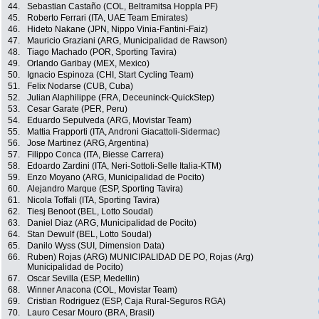
44.
Sebastian Castaño (COL, Beltramitsa Hoppla PF)
45.
Roberto Ferrari (ITA, UAE Team Emirates)
46.
Hideto Nakane (JPN, Nippo Vinia-Fantini-Faiz)
47.
Mauricio Graziani (ARG, Municipalidad de Rawson)
48.
Tiago Machado (POR, Sporting Tavira)
49.
Orlando Garibay (MEX, Mexico)
50.
Ignacio Espinoza (CHI, Start Cycling Team)
51.
Felix Nodarse (CUB, Cuba)
52.
Julian Alaphilippe (FRA, Deceuninck-QuickStep)
53.
Cesar Garate (PER, Peru)
54.
Eduardo Sepulveda (ARG, Movistar Team)
55.
Mattia Frapporti (ITA, Androni Giacattoli-Sidermac)
56.
Jose Martinez (ARG, Argentina)
57.
Filippo Conca (ITA, Biesse Carrera)
58.
Edoardo Zardini (ITA, Neri-Sottoli-Selle Italia-KTM)
59.
Enzo Moyano (ARG, Municipalidad de Pocito)
60.
Alejandro Marque (ESP, Sporting Tavira)
61.
Nicola Toffali (ITA, Sporting Tavira)
62.
Tiesj Benoot (BEL, Lotto Soudal)
63.
Daniel Diaz (ARG, Municipalidad de Pocito)
64.
Stan Dewulf (BEL, Lotto Soudal)
65.
Danilo Wyss (SUI, Dimension Data)
66.
Ruben) Rojas (ARG) MUNICIPALIDAD DE PO, Rojas (Arg)
Municipalidad de Pocito)
67.
Oscar Sevilla (ESP, Medellin)
68.
Winner Anacona (COL, Movistar Team)
69.
Cristian Rodriguez (ESP, Caja Rural-Seguros RGA)
70.
Lauro Cesar Mouro (BRA, Brasil)