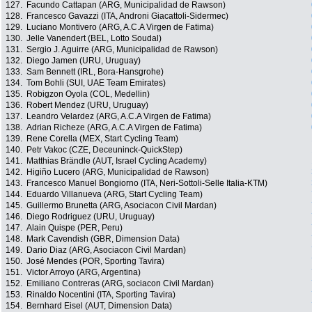
127.
Facundo Cattapan (ARG, Municipalidad de Rawson)
128.
Francesco Gavazzi (ITA, Androni Giacattoli-Sidermec)
129.
Luciano Montivero (ARG, A.C.A Virgen de Fatima)
130.
Jelle Vanendert (BEL, Lotto Soudal)
131.
Sergio J. Aguirre (ARG, Municipalidad de Rawson)
132.
Diego Jamen (URU, Uruguay)
133.
Sam Bennett (IRL, Bora-Hansgrohe)
134.
Tom Bohli (SUI, UAE Team Emirates)
135.
Robigzon Oyola (COL, Medellin)
136.
Robert Mendez (URU, Uruguay)
137.
Leandro Velardez (ARG, A.C.A Virgen de Fatima)
138.
Adrian Richeze (ARG, A.C.A Virgen de Fatima)
139.
Rene Corella (MEX, Start Cycling Team)
140.
Petr Vakoc (CZE, Deceuninck-QuickStep)
141.
Matthias Brändle (AUT, Israel Cycling Academy)
142.
Higiño Lucero (ARG, Municipalidad de Rawson)
143.
Francesco Manuel Bongiorno (ITA, Neri-Sottoli-Selle Italia-KTM)
144.
Eduardo Villanueva (ARG, Start Cycling Team)
145.
Guillermo Brunetta (ARG, Asociacon Civil Mardan)
146.
Diego Rodriguez (URU, Uruguay)
147.
Alain Quispe (PER, Peru)
148.
Mark Cavendish (GBR, Dimension Data)
149.
Dario Diaz (ARG, Asociacon Civil Mardan)
150.
José Mendes (POR, Sporting Tavira)
151.
Victor Arroyo (ARG, Argentina)
152.
Emiliano Contreras (ARG, sociacon Civil Mardan)
153.
Rinaldo Nocentini (ITA, Sporting Tavira)
154.
Bernhard Eisel (AUT, Dimension Data)