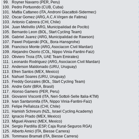
99.
Royner Navarro (PER, Peru)
100.
Pedro Portuondo (CUB, Cuba)
101.
Mattia Cattaneo (ITA, Androni Giacattoli-Sidermec)
102.
Oscar Gomez (ARG, A.C.A Virgen de Fatima)
103.
Antonio Cabrera (CHI, Chile)
104.
Juan Melivillo (ARG, Municipalidad de Pocito)
105.
Bernardo Leon (BOL, Start Cycling Team)
106.
Gabriel Juarez (ARG, Municipalidad de Rawson)
107.
Pawel Poljanski (POL, Bora-Hansgrohe)
108.
Francisco Monte (ARG, Asociacon Civil Mardan)
109.
Alejandro Osorio (COL, Nippo Vinia-Fantini-Faiz)
110.
Oliviero Troia (ITA, UAE Team Emirates)
111.
Leonardo Rodriguez (ARG, Asociacon Civil Mardan)
112.
Anderson Maldonado (URU, Uruguay)
113.
Efren Santos (MEX, Mexico)
114.
Nahuel Soares (URU, Uruguay)
115.
Freddy Gonzales (BOL, Start Cycling Team)
116.
Andre Gohr (BRA, Brasil)
117.
Alonso Gamero (PER, Peru)
118.
Giovanni Visconti (ITA, Neri-Sottoli-Selle Italia-KTM)
119.
Ivan Santaromita (ITA, Nippo Vinia-Fantini-Faiz)
120.
Felipe Peñaloza (CHI, Chile)
121.
Hamish Schreurs (NZL, Israel Cycling Academy)
122.
Ignacio Prado (MEX, Mexico)
123.
Miguel Alvarez (MEX, Mexico)
124.
Sergio Pardilla (ESP, Caja Rural-Seguros RGA)
125.
Alberto Amici (ITA, Biesse Carrera)
126.
Tommaso Bramati (ITA, Biesse Carrera)