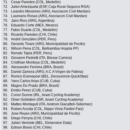
71.
Cesar Paredes (COL, Medellin)
72.
Julen Amezqueta (ESP, Caja Rural-Seguros RGA)
73.
Leandro Messineo (ARG, Asociacon Civil Mardan)
74.
Laureano Rosas (ARG, Asociacon Civil Mardan)
75.
Jairo Rios (ARG, Argentina)
76.
Eduardo Corte (MEX, Mexico)
77.
Fabio Duarte (COL, Medellin)
78.
Ricardo Paredes (CHI, Chile)
79.
André Gonzáles (PER, Peru)
80.
Gerardo Tivani (ARG, Municipalidad de Pocito)
81.
Wilson Pena (COL, Beltramitsa Hoppla PF)
82.
Renato Tapia (PER, Peru)
83.
Giovanni Pedretti (ITA, Biesse Carrera)
84.
Cristhian Montoya (COL, Medellin)
85.
Alessandro Ferreira (BRA, Brasil)
86.
Daniel Zamora (ARG, A.C.A Virgen de Fatima)
87.
Remco Evenepoel (BEL, Deceuninck-QuickStep)
88.
Yans Carlos Arias (CUB, Cuba)
89.
Magno Do Prado (BRA, Brasil)
90.
Emilio Perez (CUB, Cuba)
91.
Conor Dunne (IRL, Israel Cycling Academy)
92.
Omer Goldstein (ISR, Israel Cycling Academy)
93.
Matteo Montaguti (ITA, Androni Giacattoli-Sidermec)
94.
Ruben Acosta (COL, Nippo Vinia-Fantini-Faiz)
95.
Jose Reyes (ARG, Municipalidad de Pocito)
96.
Diego Ferryra (CHI, Chile)
97.
Julien Vermote (BEL, Dimension Data)
98.
Edison Bravo (CHI, Chile)