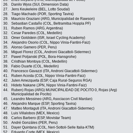
26.
Danilo Wyss (SUI, Dimension Data)
27.
Jens Keukeleire (BEL, Lotto Soudal)
28.
Tiago Machado (POR, Sporting Tavira)
29.
Mauricio Graziani (ARG, Municipalidad de Rawson)
30.
Sebastian Castaño (COL, Beltramitsa Hoppla PF)
31.
Ruben Ramos (ARG, Argentina)
32.
Cesar Paredes (COL, Medellin)
33.
Omer Goldstein (ISR, Israel Cycling Academy)
34.
Alejandro Osorio (COL, Nippo Vinia-Fantini-Faiz)
35.
Alonso Gamero (PER, Peru)
36.
Miguel Florez (COL, Androni Giacattoli-Sidermec)
37.
Pawel Poljanski (POL, Bora-Hansgrohe)
38.
Cristhian Montoya (COL, Medellin)
39.
Fabio Duarte (COL, Medellin)
40.
Francesco Gavazzi (ITA, Androni Giacattoli-Sidermec)
41.
Ruben Acosta (COL, Nippo Vinia-Fantini-Faiz)
42.
Julen Amezqueta (ESP, Caja Rural-Seguros RGA)
43.
Hideto Nakane (JPN, Nippo Vinia-Fantini-Faiz)
44.
Ruben) Rojas (ARG) MUNICIPALIDAD DE POCITO 0, Rojas (Arg)
Municipalidad de Pocito)
45.
Leandro Messineo (ARG, Asociacon Civil Mardan)
46.
Alejandro Marque (ESP, Sporting Tavira)
47.
Matteo Montaguti (ITA, Androni Giacattoli-Sidermec)
48.
Luis Villalobos (MEX, Mexico)
49.
Carlos Barbero (ESP, Movistar Team)
50.
André Gonzáles (PER, Peru)
51.
Dayer Quintana (COL, Neri-Sottoli-Selle Italia-KTM)
52.
Eduardo Corte (MEX, Mexico)