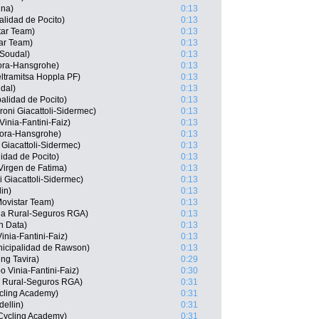
ina)
0:13
lidad de Pocito)
0:13
tar Team)
0:13
tar Team)
0:13
 Soudal)
0:13
Bora-Hansgrohe)
0:13
ltramitsa Hoppla PF)
0:13
dal)
0:13
lidad de Pocito)
0:13
roni Giacattoli-Sidermec)
0:13
inia-Fantini-Faiz)
0:13
Bora-Hansgrohe)
0:13
 Giacattoli-Sidermec)
0:13
idad de Pocito)
0:13
Virgen de Fatima)
0:13
i Giacattoli-Sidermec)
0:13
in)
0:13
ovistar Team)
0:13
aja Rural-Seguros RGA)
0:13
n Data)
0:13
nia-Fantini-Faiz)
0:13
nicipalidad de Rawson)
0:13
ng Tavira)
0:29
o Vinia-Fantini-Faiz)
0:30
a Rural-Seguros RGA)
0:31
ycling Academy)
0:31
ellin)
0:31
 Cycling Academy)
0:31