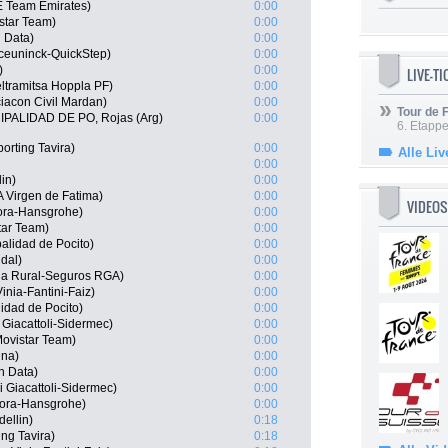
E Team Emirates)
0:00
star Team)
0:00
 Data)
0:00
euninck-QuickStep)
0:00
)
0:00
LIVE-T
ltramitsa Hoppla PF)
0:00
acon Civil Mardan)
0:00
Tour de
IPALIDAD DE PO, Rojas (Arg)
0:00
6. Etapp
orting Tavira)
0:00
Alle Liv
0:00
in)
0:00
 Virgen de Fatima)
0:00
VIDEOS
Bora-Hansgrohe)
0:00
tar Team)
0:00
lidad de Pocito)
0:00
dal)
0:00
aja Rural-Seguros RGA)
0:00
nia-Fantini-Faiz)
0:00
idad de Pocito)
0:00
 Giacattoli-Sidermec)
0:00
ovistar Team)
0:00
ina)
0:00
n Data)
0:00
i Giacattoli-Sidermec)
0:00
Bora-Hansgrohe)
0:00
ellin)
0:18
ng Tavira)
0:18