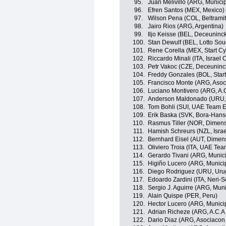
95.
Juan Melivillo (ARG, Municip
96.
Efren Santos (MEX, Mexico)
97.
Wilson Pena (COL, Beltrami
98.
Jairo Rios (ARG, Argentina)
99.
Iljo Keisse (BEL, Deceuninc
100.
Stan Dewulf (BEL, Lotto Sou
101.
Rene Corella (MEX, Start Cy
102.
Riccardo Minali (ITA, Israel
103.
Petr Vakoc (CZE, Deceuninc
104.
Freddy Gonzales (BOL, Star
105.
Francisco Monte (ARG, Asoc
106.
Luciano Montivero (ARG, A.C
107.
Anderson Maldonado (URU,
108.
Tom Bohli (SUI, UAE Team E
109.
Erik Baska (SVK, Bora-Hans
110.
Rasmus Tiller (NOR, Dimens
111.
Hamish Schreurs (NZL, Isra
112.
Bernhard Eisel (AUT, Dimen
113.
Oliviero Troia (ITA, UAE Te
114.
Gerardo Tivani (ARG, Munici
115.
Higiño Lucero (ARG, Munici
116.
Diego Rodriguez (URU, Uru
117.
Edoardo Zardini (ITA, Neri-So
118.
Sergio J. Aguirre (ARG, Mun
119.
Alain Quispe (PER, Peru)
120.
Hector Lucero (ARG, Municip
121.
Adrian Richeze (ARG, A.C.A 
122.
Dario Diaz (ARG, Asociacon 