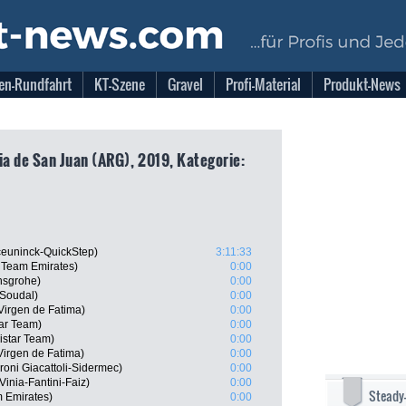
en-Rundfahrt
KT-Szene
Gravel
Profi-Material
Produkt-News
cia de San Juan (ARG), 2019, Kategorie:
ceuninck-QuickStep)
3:11:33
 Team Emirates)
0:00
nsgrohe)
0:00
 Soudal)
0:00
Virgen de Fatima)
0:00
tar Team)
0:00
istar Team)
0:00
Virgen de Fatima)
0:00
roni Giacattoli-Sidermec)
0:00
inia-Fantini-Faiz)
0:00
Steady
m Emirates)
0:00