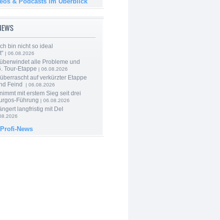
deos & Podcasts im Überblick
-NEWS
Ich bin nicht so ideal
t“
| 06.08.2026
 überwindet alle Probleme und
6. Tour-Etappe
| 06.08.2026
berrascht auf verkürzter Etappe
nd Feind
| 06.08.2026
nimmt mit erstem Sieg seit drei
urgos-Führung
| 06.08.2026
ngert langfristig mit Del
08.2026
 Profi-News