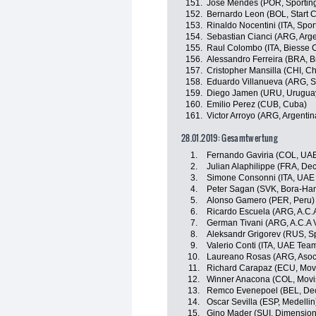
151.
José Mendes (POR, Sporting
152.
Bernardo Leon (BOL, Start 
153.
Rinaldo Nocentini (ITA, Spor
154.
Sebastian Cianci (ARG, Arge
155.
Raul Colombo (ITA, Biesse C
156.
Alessandro Ferreira (BRA, Br
157.
Cristopher Mansilla (CHI, Ch
158.
Eduardo Villanueva (ARG, S
159.
Diego Jamen (URU, Urugua
160.
Emilio Perez (CUB, Cuba)
161.
Victor Arroyo (ARG, Argentin
28.01.2019: Gesamtwertung
1.
Fernando Gaviria (COL, UA
2.
Julian Alaphilippe (FRA, De
3.
Simone Consonni (ITA, UAE
4.
Peter Sagan (SVK, Bora-Ha
5.
Alonso Gamero (PER, Peru)
6.
Ricardo Escuela (ARG, A.C.A
7.
German Tivani (ARG, A.C.A 
8.
Aleksandr Grigorev (RUS, Sp
9.
Valerio Conti (ITA, UAE Tea
10.
Laureano Rosas (ARG, Asoci
11.
Richard Carapaz (ECU, Mov
12.
Winner Anacona (COL, Movi
13.
Remco Evenepoel (BEL, Dec
14.
Oscar Sevilla (ESP, Medellin
15.
Gino Mader (SUI, Dimension