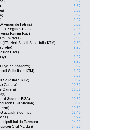
na)
5:57
)
5:57
ba)
5:57
a)
5:57
)
5:57
.A Virgen de Fatima)
5:57
 Rural-Seguros RGA)
7:08
 Vinia-Fantini-Faiz)
7:08
eam Emirates)
7:08
ITA, Neri-Sottoli-Selle Italia-KTM)
7:53
nsgrohe)
8:37
nsion Data)
8:37
uay)
8:37
8:37
el Cycling Academy)
8:37
ttoli-Selle Italia-KTM)
8:37
8:37
li-Selle Italia-KTM)
10:32
se Carrera)
10:32
se Carrera)
10:32
ay)
10:32
Rural-Seguros RGA)
10:32
ociacon Civil Mardan)
10:32
rrera)
10:59
 Giacattoli-Sidermec)
13:49
tina)
14:29
nicipalidad de Rawson)
14:29
ciacon Civil Mardan)
14:29