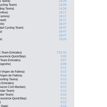
 Tavira)
14:29
Cycling Team)
14:29
ting Tavira)
14:29
ntina)
18:17
arrera)
18:17
asil)
18:17
ile)
18:47
tart Cycling Team)
18:47
y)
18:47
18:47
a)
19:23
E Team Emirates)
7:01:32
ceuninck-QuickStep)
0:03
 Team Emirates)
0:07
nsgrohe)
0:09
0:12
 Virgen de Fatima)
0:13
Virgen de Fatima)
0:13
orting Tavira)
0:13
m Emirates)
0:13
acon Civil Mardan)
0:13
istar Team)
0:13
star Team)
0:13
euninck-QuickStep)
0:13
)
0:13
 Data)
0:13