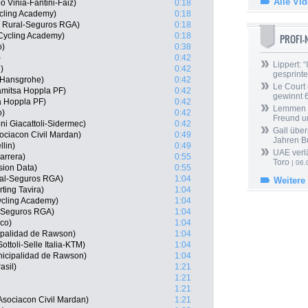
Alle Vi
o Vinia-Fantini-Faiz)
0:18
ycling Academy)
0:18
a Rural-Seguros RGA)
0:18
 Cycling Academy)
0:18
PROFI
o)
0:38
)
0:42
Lippert: “
)
0:42
gesprinte
-Hansgrohe)
0:42
Le Court
amitsa Hoppla PF)
0:42
gewinnt 
sa Hoppla PF)
0:42
Lemmen ü
o)
0:42
Freund u
ni Giacattoli-Sidermec)
0:42
Gall über
ciacon Civil Mardan)
0:49
Jahren B
lin)
0:49
UAE verlä
arrera)
0:55
Toro
| 06.
sion Data)
0:55
ral-Seguros RGA)
1:04
Weitere
ting Tavira)
1:04
ycling Academy)
1:04
al-Seguros RGA)
1:04
co)
1:04
ipalidad de Rawson)
1:04
ttoli-Selle Italia-KTM)
1:04
nicipalidad de Rawson)
1:04
asil)
1:21
1:21
1:21
sociacon Civil Mardan)
1:21