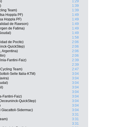
o)
1:29
)
1:39
cling Team)
1:39
itsa Hoppla PF)
1:49
tsa Hoppla PF)
1:49
alidad de Rawson)
1:49
rgen de Fatima)
1:49
 Soudal)
1:49
1:58
idad de Pocito)
2:06
inck-QuickStep)
2:06
 Argentina)
2:06
lin)
2:06
nia-Fantini-Faiz)
2:39
2:39
t Cycling Team)
2:47
Sottoli-Selle Italia-KTM)
3:04
Tavira)
3:04
udal)
3:04
l)
3:04
3:04
a-Fantini-Faiz)
3:04
 Deceuninck-QuickStep)
3:04
)
3:04
i Giacattoli-Sidermac)
3:04
)
3:31
Team)
3:31
3:31