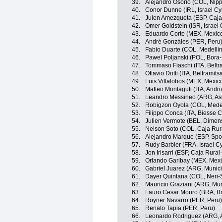
39.
Alejandro Osorio (COL, Nipp
40.
Conor Dunne (IRL, Israel C
41.
Julen Amezqueta (ESP, Caj
42.
Omer Goldstein (ISR, Israel
43.
Eduardo Corte (MEX, Mexic
44.
André Gonzáles (PER, Peru
45.
Fabio Duarte (COL, Medellin
46.
Pawel Poljanski (POL, Bora
47.
Tommaso Fiaschi (ITA, Beltr
48.
Ottavio Dotti (ITA, Beltramit
49.
Luis Villalobos (MEX, Mexic
50.
Matteo Montaguti (ITA, Andro
51.
Leandro Messineo (ARG, Aso
52.
Robigzon Oyola (COL, Medel
53.
Filippo Conca (ITA, Biesse C
54.
Julien Vermote (BEL, Dimen
55.
Nelson Soto (COL, Caja Ru
56.
Alejandro Marque (ESP, Spor
57.
Rudy Barbier (FRA, Israel C
58.
Jon Irisarri (ESP, Caja Rur
59.
Orlando Garibay (MEX, Mexi
60.
Gabriel Juarez (ARG, Munic
61.
Dayer Quintana (COL, Neri-So
62.
Mauricio Graziani (ARG, Mu
63.
Lauro Cesar Mouro (BRA, Br
64.
Royner Navarro (PER, Peru)
65.
Renato Tapia (PER, Peru)
66.
Leonardo Rodriguez (ARG, A