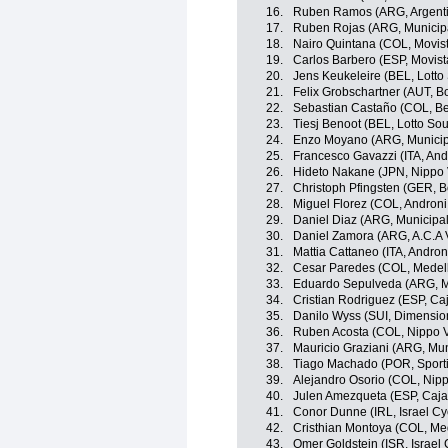
16.
Ruben Ramos (ARG, Argent
17.
Ruben Rojas (ARG, Municipa
18.
Nairo Quintana (COL, Movis
19.
Carlos Barbero (ESP, Movis
20.
Jens Keukeleire (BEL, Lotto
21.
Felix Grobschartner (AUT, 
22.
Sebastian Castaño (COL, Be
23.
Tiesj Benoot (BEL, Lotto Sou
24.
Enzo Moyano (ARG, Municipa
25.
Francesco Gavazzi (ITA, And
26.
Hideto Nakane (JPN, Nippo V
27.
Christoph Pfingsten (GER, 
28.
Miguel Florez (COL, Androni
29.
Daniel Diaz (ARG, Municipal
30.
Daniel Zamora (ARG, A.C.A 
31.
Mattia Cattaneo (ITA, Andron
32.
Cesar Paredes (COL, Medell
33.
Eduardo Sepulveda (ARG, M
34.
Cristian Rodriguez (ESP, C
35.
Danilo Wyss (SUI, Dimensio
36.
Ruben Acosta (COL, Nippo Vi
37.
Mauricio Graziani (ARG, Mu
38.
Tiago Machado (POR, Sporti
39.
Alejandro Osorio (COL, Nipp
40.
Julen Amezqueta (ESP, Caj
41.
Conor Dunne (IRL, Israel C
42.
Cristhian Montoya (COL, Med
43.
Omer Goldstein (ISR, Israel