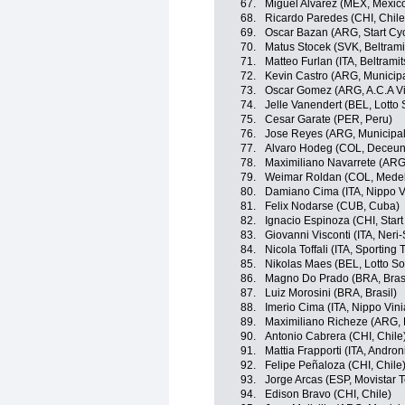
67.
Miguel Alvarez (MEX, Mexic
68.
Ricardo Paredes (CHI, Chile
69.
Oscar Bazan (ARG, Start Cy
70.
Matus Stocek (SVK, Beltram
71.
Matteo Furlan (ITA, Beltrami
72.
Kevin Castro (ARG, Municip
73.
Oscar Gomez (ARG, A.C.A Vi
74.
Jelle Vanendert (BEL, Lotto
75.
Cesar Garate (PER, Peru)
76.
Jose Reyes (ARG, Municipal
77.
Alvaro Hodeg (COL, Deceun
78.
Maximiliano Navarrete (ARG,
79.
Weimar Roldan (COL, Medel
80.
Damiano Cima (ITA, Nippo Vi
81.
Felix Nodarse (CUB, Cuba)
82.
Ignacio Espinoza (CHI, Star
83.
Giovanni Visconti (ITA, Neri-
84.
Nicola Toffali (ITA, Sporting 
85.
Nikolas Maes (BEL, Lotto So
86.
Magno Do Prado (BRA, Brasi
87.
Luiz Morosini (BRA, Brasil)
88.
Imerio Cima (ITA, Nippo Vini
89.
Maximiliano Richeze (ARG,
90.
Antonio Cabrera (CHI, Chile
91.
Mattia Frapporti (ITA, Andron
92.
Felipe Peñaloza (CHI, Chile
93.
Jorge Arcas (ESP, Movistar 
94.
Edison Bravo (CHI, Chile)