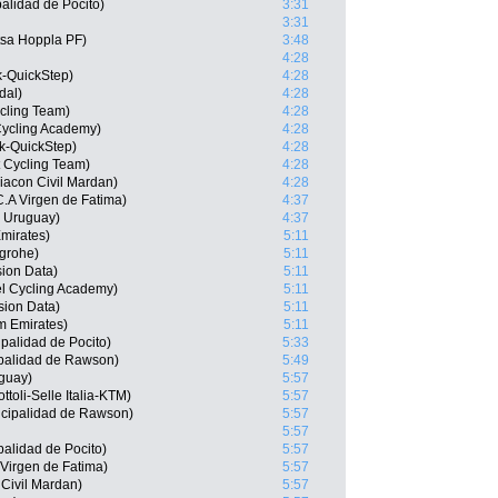
alidad de Pocito)
3:31
3:31
tsa Hoppla PF)
3:48
4:28
k-QuickStep)
4:28
dal)
4:28
cling Team)
4:28
 Cycling Academy)
4:28
k-QuickStep)
4:28
t Cycling Team)
4:28
iacon Civil Mardan)
4:28
.A Virgen de Fatima)
4:37
 Uruguay)
4:37
mirates)
5:11
grohe)
5:11
ion Data)
5:11
el Cycling Academy)
5:11
sion Data)
5:11
am Emirates)
5:11
palidad de Pocito)
5:33
palidad de Rawson)
5:49
guay)
5:57
ttoli-Selle Italia-KTM)
5:57
icipalidad de Rawson)
5:57
5:57
alidad de Pocito)
5:57
Virgen de Fatima)
5:57
Civil Mardan)
5:57