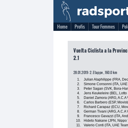
Home
Profis
Tour Femmes
Pol
Vuelta Ciclista a la Provin
2.1
28.01.2019: 2. Etappe , 160.0 km
1.
Julian Alaphilippe (FRA, De
2.
Simone Consonni (ITA, UAE
3.
Peter Sagan (SVK, Bora-Ha
4.
Jens Keukeleire (BEL, Lotto
5.
Daniel Zamora (ARG, A.C.A 
6.
Carlos Barbero (ESP, Movis
7.
Richard Carapaz (ECU, Mov
8.
German Tivani (ARG, A.C.A 
9.
Francesco Gavazzi (ITA, And
10.
Hideto Nakane (JPN, Nippo V
11.
Valerio Conti (ITA, UAE Tea