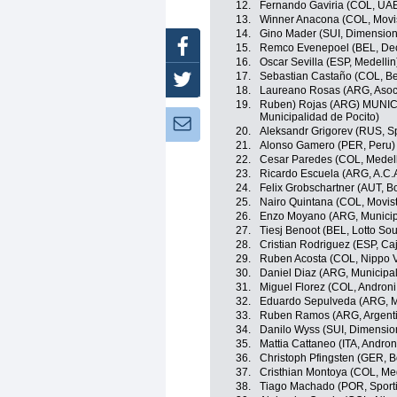
12.
Fernando Gaviria (COL, UA
13.
Winner Anacona (COL, Movi
14.
Gino Mader (SUI, Dimension
Facebook
15.
Remco Evenepoel (BEL, Dec
16.
Oscar Sevilla (ESP, Medellin
17.
Sebastian Castaño (COL, Be
Twitter
18.
Laureano Rosas (ARG, Asoci
19.
Ruben) Rojas (ARG) MUNIC
Municipalidad de Pocito)
Newsletter:
20.
Aleksandr Grigorev (RUS, Sp
21.
Alonso Gamero (PER, Peru)
22.
Cesar Paredes (COL, Medell
23.
Ricardo Escuela (ARG, A.C.A
24.
Felix Grobschartner (AUT, 
25.
Nairo Quintana (COL, Movis
26.
Enzo Moyano (ARG, Municipa
27.
Tiesj Benoot (BEL, Lotto Sou
28.
Cristian Rodriguez (ESP, C
29.
Ruben Acosta (COL, Nippo Vi
30.
Daniel Diaz (ARG, Municipal
31.
Miguel Florez (COL, Androni
32.
Eduardo Sepulveda (ARG, M
33.
Ruben Ramos (ARG, Argent
34.
Danilo Wyss (SUI, Dimensio
35.
Mattia Cattaneo (ITA, Andron
36.
Christoph Pfingsten (GER, 
37.
Cristhian Montoya (COL, Med
38.
Tiago Machado (POR, Sporti