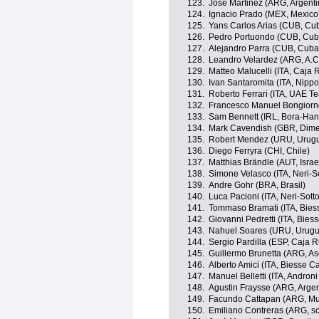
123.
Jose Martinez (ARG, Argenti
124.
Ignacio Prado (MEX, Mexico
125.
Yans Carlos Arias (CUB, Cu
126.
Pedro Portuondo (CUB, Cub
127.
Alejandro Parra (CUB, Cuba
128.
Leandro Velardez (ARG, A.C
129.
Matteo Malucelli (ITA, Caja
130.
Ivan Santaromita (ITA, Nippo
131.
Roberto Ferrari (ITA, UAE T
132.
Francesco Manuel Bongiorno (
133.
Sam Bennett (IRL, Bora-Ha
134.
Mark Cavendish (GBR, Dime
135.
Robert Mendez (URU, Urug
136.
Diego Ferryra (CHI, Chile)
137.
Matthias Brändle (AUT, Isra
138.
Simone Velasco (ITA, Neri-So
139.
Andre Gohr (BRA, Brasil)
140.
Luca Pacioni (ITA, Neri-Sotto
141.
Tommaso Bramati (ITA, Bies
142.
Giovanni Pedretti (ITA, Bies
143.
Nahuel Soares (URU, Urugu
144.
Sergio Pardilla (ESP, Caja 
145.
Guillermo Brunetta (ARG, As
146.
Alberto Amici (ITA, Biesse Ca
147.
Manuel Belletti (ITA, Androni
148.
Agustin Fraysse (ARG, Argen
149.
Facundo Cattapan (ARG, Mu
150.
Emiliano Contreras (ARG, so