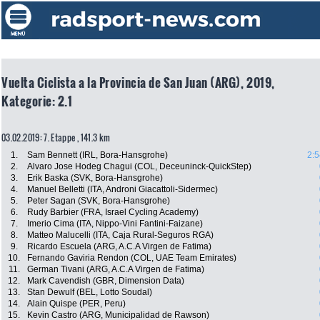
Vuelta Ciclista a la Provincia de San Juan (ARG), 2019,
Kategorie: 2.1
03.02.2019: 7. Etappe , 141.3 km
1.
Sam Bennett (IRL, Bora-Hansgrohe)
2:5
2.
Alvaro Jose Hodeg Chagui (COL, Deceuninck-QuickStep)
3.
Erik Baska (SVK, Bora-Hansgrohe)
4.
Manuel Belletti (ITA, Androni Giacattoli-Sidermec)
5.
Peter Sagan (SVK, Bora-Hansgrohe)
6.
Rudy Barbier (FRA, Israel Cycling Academy)
7.
Imerio Cima (ITA, Nippo-Vini Fantini-Faizane)
8.
Matteo Malucelli (ITA, Caja Rural-Seguros RGA)
9.
Ricardo Escuela (ARG, A.C.A Virgen de Fatima)
10.
Fernando Gaviria Rendon (COL, UAE Team Emirates)
11.
German Tivani (ARG, A.C.A Virgen de Fatima)
12.
Mark Cavendish (GBR, Dimension Data)
13.
Stan Dewulf (BEL, Lotto Soudal)
14.
Alain Quispe (PER, Peru)
15.
Kevin Castro (ARG, Municipalidad de Rawson)