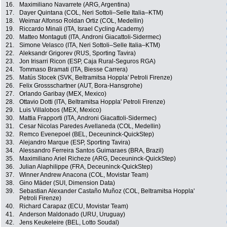
16.
Maximiliano Navarrete (ARG, Argentina)
17.
Dayer Quintana (COL, Neri Sottoli–Selle Italia–KTM)
18.
Weimar Alfonso Roldan Ortiz (COL, Medellin)
19.
Riccardo Minali (ITA, Israel Cycling Academy)
20.
Matteo Montaguti (ITA, Androni Giacattoli-Sidermec)
21.
Simone Velasco (ITA, Neri Sottoli–Selle Italia–KTM)
22.
Aleksandr Grigorev (RUS, Sporting Tavira)
23.
Jon Irisarri Ricon (ESP, Caja Rural-Seguros RGA)
24.
Tommaso Bramati (ITA, Biesse Carrera)
25.
Matús Stocek (SVK, Beltramitsa Hoppla' Petroli Firenze)
26.
Felix Grossschartner (AUT, Bora-Hansgrohe)
27.
Orlando Garibay (MEX, Mexico)
28.
Ottavio Dotti (ITA, Beltramitsa Hoppla' Petroli Firenze)
29.
Luis Villalobos (MEX, Mexico)
30.
Mattia Frapporti (ITA, Androni Giacattoli-Sidermec)
31.
Cesar Nicolas Paredes Avellaneda (COL, Medellin)
32.
Remco Evenepoel (BEL, Deceuninck-QuickStep)
33.
Alejandro Marque (ESP, Sporting Tavira)
34.
Alessandro Ferreira Santos Guimaraes (BRA, Brazil)
35.
Maximiliano Ariel Richeze (ARG, Deceuninck-QuickStep)
36.
Julian Alaphilippe (FRA, Deceuninck-QuickStep)
37.
Winner Andrew Anacona (COL, Movistar Team)
38.
Gino Mäder (SUI, Dimension Data)
39.
Sebastian Alexander Castaño Muñoz (COL, Beltramitsa Hoppla'
Petroli Firenze)
40.
Richard Carapaz (ECU, Movistar Team)
41.
Anderson Maldonado (URU, Uruguay)
42.
Jens Keukeleire (BEL, Lotto Soudal)