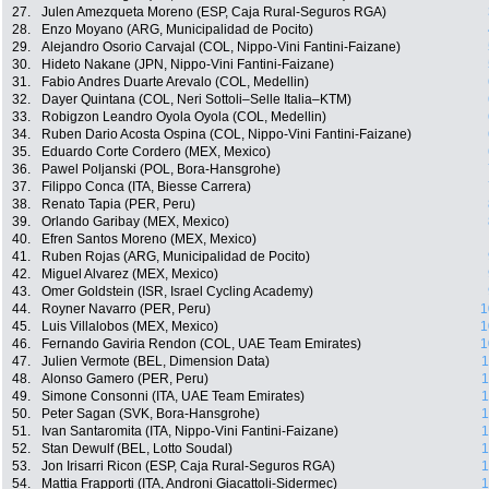
27.
Julen Amezqueta Moreno (ESP, Caja Rural-Seguros RGA)
28.
Enzo Moyano (ARG, Municipalidad de Pocito)
29.
Alejandro Osorio Carvajal (COL, Nippo-Vini Fantini-Faizane)
30.
Hideto Nakane (JPN, Nippo-Vini Fantini-Faizane)
31.
Fabio Andres Duarte Arevalo (COL, Medellin)
32.
Dayer Quintana (COL, Neri Sottoli–Selle Italia–KTM)
33.
Robigzon Leandro Oyola Oyola (COL, Medellin)
34.
Ruben Dario Acosta Ospina (COL, Nippo-Vini Fantini-Faizane)
35.
Eduardo Corte Cordero (MEX, Mexico)
36.
Pawel Poljanski (POL, Bora-Hansgrohe)
37.
Filippo Conca (ITA, Biesse Carrera)
38.
Renato Tapia (PER, Peru)
39.
Orlando Garibay (MEX, Mexico)
40.
Efren Santos Moreno (MEX, Mexico)
41.
Ruben Rojas (ARG, Municipalidad de Pocito)
42.
Miguel Alvarez (MEX, Mexico)
43.
Omer Goldstein (ISR, Israel Cycling Academy)
44.
Royner Navarro (PER, Peru)
1
45.
Luis Villalobos (MEX, Mexico)
1
46.
Fernando Gaviria Rendon (COL, UAE Team Emirates)
1
47.
Julien Vermote (BEL, Dimension Data)
1
48.
Alonso Gamero (PER, Peru)
1
49.
Simone Consonni (ITA, UAE Team Emirates)
1
50.
Peter Sagan (SVK, Bora-Hansgrohe)
1
51.
Ivan Santaromita (ITA, Nippo-Vini Fantini-Faizane)
1
52.
Stan Dewulf (BEL, Lotto Soudal)
1
53.
Jon Irisarri Ricon (ESP, Caja Rural-Seguros RGA)
1
54.
Mattia Frapporti (ITA, Androni Giacattoli-Sidermec)
1