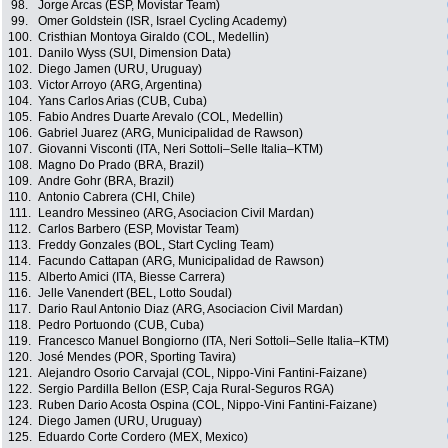
98.
Jorge Arcas (ESP, Movistar Team)
99.
Omer Goldstein (ISR, Israel Cycling Academy)
100.
Cristhian Montoya Giraldo (COL, Medellin)
101.
Danilo Wyss (SUI, Dimension Data)
102.
Diego Jamen (URU, Uruguay)
103.
Victor Arroyo (ARG, Argentina)
104.
Yans Carlos Arias (CUB, Cuba)
105.
Fabio Andres Duarte Arevalo (COL, Medellin)
106.
Gabriel Juarez (ARG, Municipalidad de Rawson)
107.
Giovanni Visconti (ITA, Neri Sottoli–Selle Italia–KTM)
108.
Magno Do Prado (BRA, Brazil)
109.
Andre Gohr (BRA, Brazil)
110.
Antonio Cabrera (CHI, Chile)
111.
Leandro Messineo (ARG, Asociacion Civil Mardan)
112.
Carlos Barbero (ESP, Movistar Team)
113.
Freddy Gonzales (BOL, Start Cycling Team)
114.
Facundo Cattapan (ARG, Municipalidad de Rawson)
115.
Alberto Amici (ITA, Biesse Carrera)
116.
Jelle Vanendert (BEL, Lotto Soudal)
117.
Dario Raul Antonio Diaz (ARG, Asociacion Civil Mardan)
118.
Pedro Portuondo (CUB, Cuba)
119.
Francesco Manuel Bongiorno (ITA, Neri Sottoli–Selle Italia–KTM)
120.
José Mendes (POR, Sporting Tavira)
121.
Alejandro Osorio Carvajal (COL, Nippo-Vini Fantini-Faizane)
122.
Sergio Pardilla Bellon (ESP, Caja Rural-Seguros RGA)
123.
Ruben Dario Acosta Ospina (COL, Nippo-Vini Fantini-Faizane)
124.
Diego Jamen (URU, Uruguay)
125.
Eduardo Corte Cordero (MEX, Mexico)