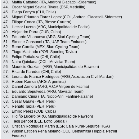
43.
Mattia Cattaneo (ITA, Androni Giacattoli-Sidermec)
44.
Oscar Miguel Sevilla Rivera (ESP, Medellin)
45.
Diego Ferryra (CHI, Chile)
46.
Miguel Eduardo Florez Lopez (COL, Androni Giacattoli-Sidermec)
47.
Filippo Conca (ITA, Biesse Carrera)
48.
Hector Lucero (ARG, Municipalidad de Pocito)
49.
Alejandro Parra (CUB, Cuba)
50.
Eduardo Villanueva (ARG, Start Cycling Team)
51.
Simone Consonni (ITA, UAE Team Emirates)
52.
Rene Corella (MEX, Start Cycling Team)
53.
Tiago Machado (POR, Sporting Tavira)
54.
Felipe Peñaloza (CHI, Chile)
55.
Nairo Quintana (COL, Movistar Team)
56.
Mauricio Graziani (ARG, Municipalidad de Rawson)
57.
Ricardo Paredes (CHI, Chile)
58.
Leonardo Franco Rodriguez (ARG, Asociacion Civil Mardan)
59.
Ruben Ramos (ARG, Argentina)
60.
Daniel Zamora (ARG, A.C.A Virgen de Fatima)
61.
Eduardo Sepulveda (ARG, Movistar Team)
62.
Damiano Cima (ITA, Nippo-Vini Fantini-Faizane)
63.
Cesar Garate (PER, Peru)
64.
Renato Tapia (PER, Peru)
65.
Emilio Perez (CUB, Cuba)
66.
Higiño Lucero (ARG, Municipalidad de Rawson)
67.
Tiesj Benoot (BEL, Lotto Soudal)
68.
Cristian Rodriguez Martin (ESP, Caja Rural-Seguros RGA)
69.
Wilson Estiben Pena Molano (COL, Beltramitsa Hoppla' Petroli
Firenze)