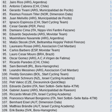
82.
Jairo Rios (ARG, Argentina)
1
83.
Antonio Cabrera (CHI, Chile)
1
84.
Gerardo Tivani (ARG, Municipalidad de Pocito)
1
85.
Rasmus Fossum Tiller (NOR, Dimension Data)
1
86.
Juan Melivillo (ARG, Municipalidad de Pocito)
1
87.
Ignacio Espinoza (CHI, Start Cycling Team)
1
88.
Cesar Garate (PER, Peru)
1
89.
Damiano Cima (ITA, Nippo-Vini Fantini-Faizane)
1
90.
Eduardo Sepulveda (ARG, Movistar Team)
1
91.
Maximiliano Navarrete (ARG, Argentina)
2
92.
Matús Stocek (SVK, Beltramitsa Hoppla' Petroli Firenze)
2
93.
Laureano Rosas (ARG, Asociacion Civil Mardan)
2
94.
Carlos Barbero (ESP, Movistar Team)
2
95.
Lauro Cesar Mouro (BRA, Brazil)
2
96.
Oscar Gomez (ARG, A.C.A Virgen de Fatima)
2
97.
Ricardo Paredes (CHI, Chile)
2
98.
Sam Bennett (IRL, Bora-Hansgrohe)
2
99.
Leandro Messineo (ARG, Asociacion Civil Mardan)
2
100.
Freddy Gonzales (BOL, Start Cycling Team)
2
101.
Hamish Schreurs (NZL, Israel Cycling Academy)
2
102.
Petr Vakoc (CZE, Deceuninck-QuickStep)
2
103.
Edoardo Zardini (ITA, Neri Sottoli–Selle Italia–KTM)
2
104.
Gabriel Juarez (ARG, Municipalidad de Rawson)
2
105.
Riccardo Minali (ITA, Israel Cycling Academy)
2
106.
Francesco Manuel Bongiorno (ITA, Neri Sottoli–Selle Italia–KTM)
2
107.
Bernhard Eisel (AUT, Dimension Data)
2
108.
Matthias Brändle (AUT, Israel Cycling Academy)
2
109.
Erik Baska (SVK, Bora-Hansgrohe)
2