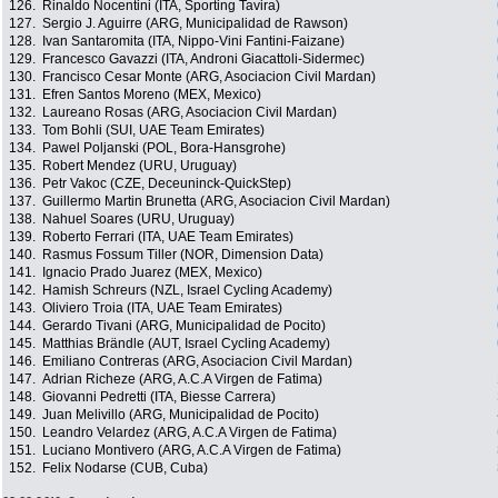
126.
Rinaldo Nocentini (ITA, Sporting Tavira)
127.
Sergio J. Aguirre (ARG, Municipalidad de Rawson)
128.
Ivan Santaromita (ITA, Nippo-Vini Fantini-Faizane)
129.
Francesco Gavazzi (ITA, Androni Giacattoli-Sidermec)
130.
Francisco Cesar Monte (ARG, Asociacion Civil Mardan)
131.
Efren Santos Moreno (MEX, Mexico)
132.
Laureano Rosas (ARG, Asociacion Civil Mardan)
133.
Tom Bohli (SUI, UAE Team Emirates)
134.
Pawel Poljanski (POL, Bora-Hansgrohe)
135.
Robert Mendez (URU, Uruguay)
136.
Petr Vakoc (CZE, Deceuninck-QuickStep)
137.
Guillermo Martin Brunetta (ARG, Asociacion Civil Mardan)
138.
Nahuel Soares (URU, Uruguay)
139.
Roberto Ferrari (ITA, UAE Team Emirates)
140.
Rasmus Fossum Tiller (NOR, Dimension Data)
141.
Ignacio Prado Juarez (MEX, Mexico)
142.
Hamish Schreurs (NZL, Israel Cycling Academy)
143.
Oliviero Troia (ITA, UAE Team Emirates)
144.
Gerardo Tivani (ARG, Municipalidad de Pocito)
145.
Matthias Brändle (AUT, Israel Cycling Academy)
146.
Emiliano Contreras (ARG, Asociacion Civil Mardan)
147.
Adrian Richeze (ARG, A.C.A Virgen de Fatima)
148.
Giovanni Pedretti (ITA, Biesse Carrera)
149.
Juan Melivillo (ARG, Municipalidad de Pocito)
150.
Leandro Velardez (ARG, A.C.A Virgen de Fatima)
151.
Luciano Montivero (ARG, A.C.A Virgen de Fatima)
152.
Felix Nodarse (CUB, Cuba)