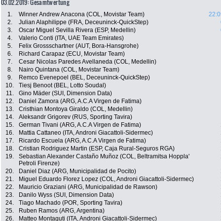
03.02.2019: Gesamtwertung
1.
Winner Andrew Anacona (COL, Movistar Team)
22:0
2.
Julian Alaphilippe (FRA, Deceuninck-QuickStep)
3.
Oscar Miguel Sevilla Rivera (ESP, Medellin)
4.
Valerio Conti (ITA, UAE Team Emirates)
5.
Felix Grossschartner (AUT, Bora-Hansgrohe)
6.
Richard Carapaz (ECU, Movistar Team)
7.
Cesar Nicolas Paredes Avellaneda (COL, Medellin)
8.
Nairo Quintana (COL, Movistar Team)
9.
Remco Evenepoel (BEL, Deceuninck-QuickStep)
10.
Tiesj Benoot (BEL, Lotto Soudal)
11.
Gino Mäder (SUI, Dimension Data)
12.
Daniel Zamora (ARG, A.C.A Virgen de Fatima)
13.
Cristhian Montoya Giraldo (COL, Medellin)
14.
Aleksandr Grigorev (RUS, Sporting Tavira)
15.
German Tivani (ARG, A.C.A Virgen de Fatima)
16.
Mattia Cattaneo (ITA, Androni Giacattoli-Sidermec)
17.
Ricardo Escuela (ARG, A.C.A Virgen de Fatima)
18.
Cristian Rodriguez Martin (ESP, Caja Rural-Seguros RGA)
19.
Sebastian Alexander Castaño Muñoz (COL, Beltramitsa Hoppla'
Petroli Firenze)
20.
Daniel Diaz (ARG, Municipalidad de Pocito)
21.
Miguel Eduardo Florez Lopez (COL, Androni Giacattoli-Sidermec)
22.
Mauricio Graziani (ARG, Municipalidad de Rawson)
23.
Danilo Wyss (SUI, Dimension Data)
24.
Tiago Machado (POR, Sporting Tavira)
25.
Ruben Ramos (ARG, Argentina)
26.
Matteo Montaguti (ITA, Androni Giacattoli-Sidermec)