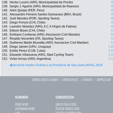
138.
Hector Lucero (ARG, Municipalidad de Pocito)
4
139.
Sergio J. Aguirre (ARG, Municipalidad de Rawson)
4
140.
Alain Quispe (PER, Peru)
4
141.
Alessandro Ferreira Santos Guimaraes (BRA, Brazil)
4
142.
José Mendes (POR, Sporting Tavira)
4
143.
Diego Ferryra (CHI, Chile)
4
144.
Leandro Velardez (ARG, A.C.A Virgen de Fatima)
4
145.
Edison Bravo (CHI, Chile)
5
146.
Emiliano Contreras (ARG, Asociacion Civil Mardan)
5
147.
Rinaldo Nocentini (ITA, Sporting Tavira)
5
148.
Guillermo Martin Brunetta (ARG, Asociacion Civil Mardan)
5
149.
Diego Jamen (URU, Uruguay)
1:0
150.
Emilio Perez (CUB, Cuba)
1:0
151.
Eduardo Villanueva (ARG, Start Cycling Team)
1:0
152.
Victor Arroyo (ARG, Argentina)
1:1
�bersicht Vuelta Ciclista a la Provincia de San Juan (ARG), 2019
COOKIE EINSTELLUNGEN
|
DATENSCHUTZ
|
KONTAKT
|
IMPRESSUM
RUBRIKEN
SONDERSEITEN
PROFI-NEWS
GIRO D`ITALIA 2026
JEDERMANN-NEWS
TOUR DE FRANCE 2026
LIVE
VUELTA A ESPAÑA 2026