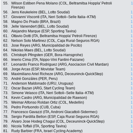
55.
Wilson Estiben Pena Molano (COL, Beltramitsa Hoppla' Petroli
1
Firenze)
56.
Jens Keukeleire (BEL, Lotto Soudal)
1
57.
Giovanni Visconti (ITA, Neri Sottoli–Selle Italia–KTM)
1
58.
Magno Do Prado (BRA, Brazil)
1
59.
Jelle Vanendert (BEL, Lotto Soudal)
1
60.
Alejandro Marque (ESP, Sporting Tavira)
1
61.
Ottavio Dotti (ITA, Beltramitsa Hoppla' Petroli Firenze)
1
62.
Nelson Soto Martinez (COL, Caja Rural-Seguros RGA)
1
63.
Jose Reyes (ARG, Municipalidad de Pocito)
1
64.
Nikolas Maes (BEL, Lotto Soudal)
1
65.
Christoph Pfingsten (GER, Bora-Hansgrohe)
1
66.
Imerio Cima (ITA, Nippo-Vini Fantini-Faizane)
1
67.
Leonardo Franco Rodriguez (ARG, Asociacion Civil Mardan)
1
68.
Jorge Arcas (ESP, Movistar Team)
1
69.
Maximiliano Ariel Richeze (ARG, Deceuninck-QuickStep)
1
70.
André Gonzáles (PER, Peru)
1
71.
Anderson Maldonado (URU, Uruguay)
1
72.
Oscar Bazan (ARG, Start Cycling Team)
1
73.
Simone Velasco (ITA, Neri Sottoli–Selle Italia–KTM)
1
74.
Kevin Castro (ARG, Municipalidad de Rawson)
1
75.
Weimar Alfonso Roldan Ortiz (COL, Medellin)
1
76.
Pedro Portuondo (CUB, Cuba)
1
77.
Francesco Gavazzi (ITA, Androni Giacattoli-Sidermec)
1
78.
Sergio Pardilla Bellon (ESP, Caja Rural-Seguros RGA)
1
79.
Alvaro Jose Hodeg Chagui (COL, Deceuninck-QuickStep)
1
80.
Nicola Toffali (ITA, Sporting Tavira)
1
81.
Rudy Barbier (FRA, Israel Cycling Academy)
1