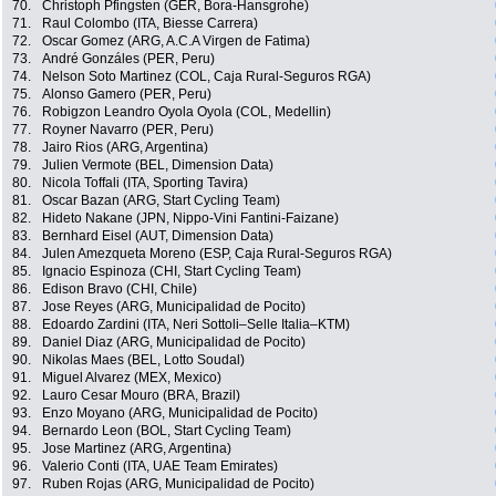
70.
Christoph Pfingsten (GER, Bora-Hansgrohe)
71.
Raul Colombo (ITA, Biesse Carrera)
72.
Oscar Gomez (ARG, A.C.A Virgen de Fatima)
73.
André Gonzáles (PER, Peru)
74.
Nelson Soto Martinez (COL, Caja Rural-Seguros RGA)
75.
Alonso Gamero (PER, Peru)
76.
Robigzon Leandro Oyola Oyola (COL, Medellin)
77.
Royner Navarro (PER, Peru)
78.
Jairo Rios (ARG, Argentina)
79.
Julien Vermote (BEL, Dimension Data)
80.
Nicola Toffali (ITA, Sporting Tavira)
81.
Oscar Bazan (ARG, Start Cycling Team)
82.
Hideto Nakane (JPN, Nippo-Vini Fantini-Faizane)
83.
Bernhard Eisel (AUT, Dimension Data)
84.
Julen Amezqueta Moreno (ESP, Caja Rural-Seguros RGA)
85.
Ignacio Espinoza (CHI, Start Cycling Team)
86.
Edison Bravo (CHI, Chile)
87.
Jose Reyes (ARG, Municipalidad de Pocito)
88.
Edoardo Zardini (ITA, Neri Sottoli–Selle Italia–KTM)
89.
Daniel Diaz (ARG, Municipalidad de Pocito)
90.
Nikolas Maes (BEL, Lotto Soudal)
91.
Miguel Alvarez (MEX, Mexico)
92.
Lauro Cesar Mouro (BRA, Brazil)
93.
Enzo Moyano (ARG, Municipalidad de Pocito)
94.
Bernardo Leon (BOL, Start Cycling Team)
95.
Jose Martinez (ARG, Argentina)
96.
Valerio Conti (ITA, UAE Team Emirates)
97.
Ruben Rojas (ARG, Municipalidad de Pocito)