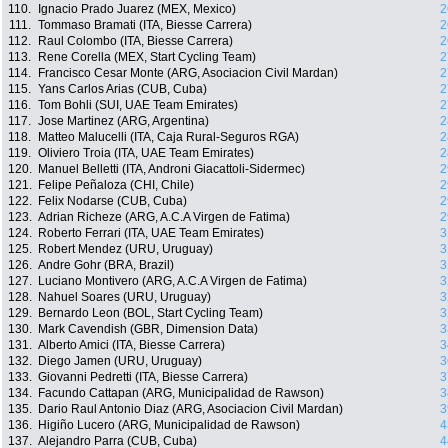
110.
Ignacio Prado Juarez (MEX, Mexico)
2
111.
Tommaso Bramati (ITA, Biesse Carrera)
2
112.
Raul Colombo (ITA, Biesse Carrera)
2
113.
Rene Corella (MEX, Start Cycling Team)
2
114.
Francisco Cesar Monte (ARG, Asociacion Civil Mardan)
2
115.
Yans Carlos Arias (CUB, Cuba)
2
116.
Tom Bohli (SUI, UAE Team Emirates)
2
117.
Jose Martinez (ARG, Argentina)
2
118.
Matteo Malucelli (ITA, Caja Rural-Seguros RGA)
2
119.
Oliviero Troia (ITA, UAE Team Emirates)
2
120.
Manuel Belletti (ITA, Androni Giacattoli-Sidermec)
2
121.
Felipe Peñaloza (CHI, Chile)
2
122.
Felix Nodarse (CUB, Cuba)
2
123.
Adrian Richeze (ARG, A.C.A Virgen de Fatima)
2
124.
Roberto Ferrari (ITA, UAE Team Emirates)
3
125.
Robert Mendez (URU, Uruguay)
3
126.
Andre Gohr (BRA, Brazil)
3
127.
Luciano Montivero (ARG, A.C.A Virgen de Fatima)
3
128.
Nahuel Soares (URU, Uruguay)
3
129.
Bernardo Leon (BOL, Start Cycling Team)
3
130.
Mark Cavendish (GBR, Dimension Data)
3
131.
Alberto Amici (ITA, Biesse Carrera)
3
132.
Diego Jamen (URU, Uruguay)
3
133.
Giovanni Pedretti (ITA, Biesse Carrera)
3
134.
Facundo Cattapan (ARG, Municipalidad de Rawson)
3
135.
Dario Raul Antonio Diaz (ARG, Asociacion Civil Mardan)
3
136.
Higiño Lucero (ARG, Municipalidad de Rawson)
4
137.
Alejandro Parra (CUB, Cuba)
4