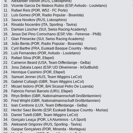
9.
Alexander Vdovin (RUS, Lokosphinx)
10.
Vicente Garcia De Mateos Rubio (ESP, Aviludo - Louletano)
11.
Rafael Reis (POR, W52 - FC Porto)
12.
Luís Gomes (POR, Radio Popular - Boavista)
13.
Savva Novikov (RUS, Lokosphinx)
14.
Rinaldo Nocentini (ITA, Sporting - Tavira)
15.
Damian Lüscher (SUI, Swiss Racing Academy)
16.
Jesus Del Pino Corrochano (ESP, Vito - Feirense - PNB)
17.
Gian Friesecke (SUI, Swiss Racing Academy)
18.
João Benta (POR, Radio Popular - Boavista)
19.
Cyril Barthe (FRA, Euskadi Basque Country - Murias)
20.
Luís Fernandes (POR, Aviludo - Louletano)
21.
Rafael Silva (POR, Efapel)
22.
Cameron Beard (USA, Team Differdange - GeBa)
23.
Josu Zabala Lopez (ESP, UD Oliveirense - InOutBuild)
24.
Henrique Casimiro (POR, Efapel)
25.
Samuel Jenner (AUS, Team Wiggins LeCol)
26.
Gabriel Cullaigh (GBR, Team Wiggins LeCol)
27.
Micael Isidoro (POR, BAI Sicasal Petro De Luanda)
28.
Fabricio Ferrari Barcelo (URU, Efapel)
29.
Rhys Britton (GBR, Nationalmannschaft Großbritannien)
30.
Fred Wright (GBR, Nationalmannschaft Großbritannien)
31.
Ivan Centrone (LUX, Team Differdange - GeBa)
32.
Hector Saez Benito (ESP, Euskadi Basque Country - Murias)
33.
Daniel Tulett (GBR, Team Wiggins LeCol)
34.
Gonçalo Leaça (POR, LA Aluminios - LA Sport)
35.
Aleksandr Grigorev (RUS, Sporting - Tavira)
36.
Gaspar Gonçalves (POR, Miranda - Mortagua)