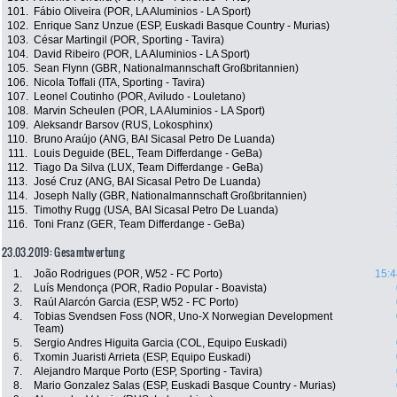
101.
Fábio Oliveira (POR, LA Aluminios - LA Sport)
102.
Enrique Sanz Unzue (ESP, Euskadi Basque Country - Murias)
103.
César Martingil (POR, Sporting - Tavira)
104.
David Ribeiro (POR, LA Aluminios - LA Sport)
105.
Sean Flynn (GBR, Nationalmannschaft Großbritannien)
106.
Nicola Toffali (ITA, Sporting - Tavira)
107.
Leonel Coutinho (POR, Aviludo - Louletano)
108.
Marvin Scheulen (POR, LA Aluminios - LA Sport)
109.
Aleksandr Barsov (RUS, Lokosphinx)
110.
Bruno Araújo (ANG, BAI Sicasal Petro De Luanda)
111.
Louis Deguide (BEL, Team Differdange - GeBa)
112.
Tiago Da Silva (LUX, Team Differdange - GeBa)
113.
José Cruz (ANG, BAI Sicasal Petro De Luanda)
114.
Joseph Nally (GBR, Nationalmannschaft Großbritannien)
115.
Timothy Rugg (USA, BAI Sicasal Petro De Luanda)
116.
Toni Franz (GER, Team Differdange - GeBa)
23.03.2019: Gesamtwertung
1.
João Rodrigues (POR, W52 - FC Porto)
15:4
2.
Luís Mendonça (POR, Radio Popular - Boavista)
3.
Raúl Alarcón Garcia (ESP, W52 - FC Porto)
4.
Tobias Svendsen Foss (NOR, Uno-X Norwegian Development
Team)
5.
Sergio Andres Higuita Garcia (COL, Equipo Euskadi)
6.
Txomin Juaristi Arrieta (ESP, Equipo Euskadi)
7.
Alejandro Marque Porto (ESP, Sporting - Tavira)
8.
Mario Gonzalez Salas (ESP, Euskadi Basque Country - Murias)