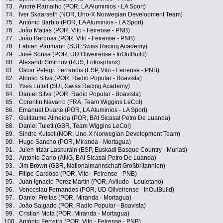
73.
André Ramalho (POR, LA Aluminios - LA Sport)
74.
Iver Skaarseth (NOR, Uno-X Norwegian Development Team)
75.
António Barbio (POR, LA Aluminios - LA Sport)
76.
João Matias (POR, Vito - Feirense - PNB)
77.
João Barbosa (POR, Vito - Feirense - PNB)
78.
Fabian Paumann (SUI, Swiss Racing Academy)
79.
José Sousa (POR, UD Oliveirense - InOutBuild)
80.
Alexandr Smirnov (RUS, Lokosphinx)
81.
Oscar Pelegri Ferrandis (ESP, Vito - Feirense - PNB)
82.
Afonso Silva (POR, Radio Popular - Boavista)
83.
Yves Lütolf (SUI, Swiss Racing Academy)
84.
Daniel Silva (POR, Radio Popular - Boavista)
85.
Corentin Navarro (FRA, Team Wiggins LeCol)
86.
Emanuel Duarte (POR, LA Aluminios - LA Sport)
87.
Guillaume Almeida (POR, BAI Sicasal Petro De Luanda)
88.
Daniel Tulett (GBR, Team Wiggins LeCol)
89.
Sindre Kulset (NOR, Uno-X Norwegian Development Team)
90.
Hugo Sancho (POR, Miranda - Mortagua)
91.
Julen Irizar Laskurain (ESP, Euskadi Basque Country - Murias)
92.
Antonio Dario (ANG, BAI Sicasal Petro De Luanda)
93.
Jim Brown (GBR, Nationalmannschaft Großbritannien)
94.
Filipe Cardoso (POR, Vito - Feirense - PNB)
95.
Juan Ignacio Perez Martin (POR, Aviludo - Louletano)
96.
Venceslau Fernandes (POR, UD Oliveirense - InOutBuild)
97.
Daniel Freitas (POR, Miranda - Mortagua)
98.
João Salgado (POR, Radio Popular - Boavista)
99.
Cristian Mota (POR, Miranda - Mortagua)
100.
António Ferreira (POR, Vito - Feirense - PNB)