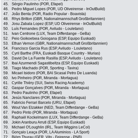
45.
Sérgio Paulinho (POR, Efapel)
46.
Pedro Miguel Lopes (POR, UD Oliveirense - InOutBuild)
47.
João Benta (POR, Radio Popular - Boavista)
48.
Rhys Britton (GBR, Nationalmannschaft Großbritannien)
49.
Josu Zabala Lopez (ESP, UD Oliveirense - InOutBuild)
50.
Luís Fernandes (POR, Aviludo - Louletano)
51.
Ivan Centrone (LUX, Team Differdange - GeBa)
52.
Peio Goikoetxea Goiogana (ESP, Equipo Euskadi)
53.
Ethan Vernon (GBR, Nationalmannschaft Großbritannien)
54.
Francisco Garcia Rus (ESP, Aviludo - Louletano)
55.
Cyril Barthe (FRA, Euskadi Basque Country - Murias)
56.
David De La Fuente Rasilla (ESP, Aviludo - Louletano)
57.
Ibai Azurmendi Sagastibeltza (ESP, Equipo Euskadi)
58.
Tiago Machado (POR, Sporting - Tavira)
59.
Micael Isidoro (POR, BAI Sicasal Petro De Luanda)
60.
Ivo Pinheiro (POR, Miranda - Mortagua)
61.
Cyrille Thièry (SUI, Swiss Racing Academy)
62.
Gaspar Gonçalves (POR, Miranda - Mortagua)
63.
Pedro Paulinho (POR, Efapel)
64.
Jesús Nanclares (POR, Miranda - Mortagua)
65.
Fabricio Ferrari Barcelo (URU, Efapel)
66.
Wout Van Elzakker (NED, Team Differdange - GeBa)
67.
Pedro Pinto (POR, Miranda - Mortagua)
68.
Raphaël Kockelmann (LUX, Team Differdange - GeBa)
69.
Jokin Aranburu Arruti (ESP, Equipo Euskadi)
70.
Michael O'Loughlin (IRL, Team Wiggins LeCol)
71.
Gonçalo Leaça (POR, LA Aluminios - LA Sport)
72.
Björn Thurau (GER, Vito - Feirense - PNB)