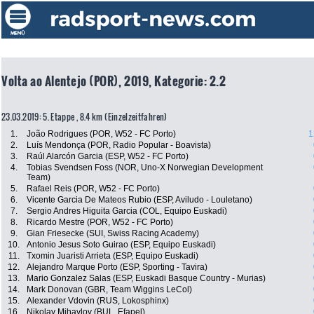
Volta ao Alentejo (POR), 2019, Kategorie: 2.2
23.03.2019: 5. Etappe , 8.4 km (Einzelzeitfahren)
1.
João Rodrigues (POR, W52 - FC Porto)
1
2.
Luís Mendonça (POR, Radio Popular - Boavista)
3.
Raúl Alarcón Garcia (ESP, W52 - FC Porto)
4.
Tobias Svendsen Foss (NOR, Uno-X Norwegian Development
Team)
5.
Rafael Reis (POR, W52 - FC Porto)
6.
Vicente Garcia De Mateos Rubio (ESP, Aviludo - Louletano)
7.
Sergio Andres Higuita Garcia (COL, Equipo Euskadi)
8.
Ricardo Mestre (POR, W52 - FC Porto)
9.
Gian Friesecke (SUI, Swiss Racing Academy)
10.
Antonio Jesus Soto Guirao (ESP, Equipo Euskadi)
11.
Txomin Juaristi Arrieta (ESP, Equipo Euskadi)
12.
Alejandro Marque Porto (ESP, Sporting - Tavira)
13.
Mario Gonzalez Salas (ESP, Euskadi Basque Country - Murias)
14.
Mark Donovan (GBR, Team Wiggins LeCol)
15.
Alexander Vdovin (RUS, Lokosphinx)
16.
Nikolay Mihaylov (BUL, Efapel)