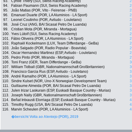
93.
Cyrille Thièry (SUI, Swiss Racing Academy)
2
94.
Fabian Paumann (SUI, Swiss Racing Academy)
2
95.
João Matias (POR, Vito - Feirense - PNB)
2
96.
Emanuel Duarte (POR, LA Aluminios - LA Sport)
2
97.
Leonel Coutinho (POR, Aviludo - Louletano)
2
98.
José Cruz (ANG, BAI Sicasal Petro De Luanda)
2
99.
Cristian Mota (POR, Miranda - Mortagua)
2
100.
Yves Lütolf (SUI, Swiss Racing Academy)
2
101.
Fábio Oliveira (POR, LA Aluminios - LA Sport)
2
102.
Raphaël Kockelmann (LUX, Team Differdange - GeBa)
2
103.
João Salgado (POR, Radio Popular - Boavista)
2
104.
Oscar Hernandez Martinez (ESP, Aviludo - Louletano)
2
105.
Pedro Pinto (POR, Miranda - Mortagua)
2
106.
Toni Franz (GER, Team Differdange - GeBa)
3
107.
William Tidball (GBR, Nationalmannschaft Großbritannien)
3
108.
Francisco Garcia Rus (ESP, Aviludo - Louletano)
3
109.
André Ramalho (POR, LA Aluminios - LA Sport)
3
110.
Sindre Kulset (NOR, Uno-X Norwegian Development Team)
3
111.
Guillaume Almeida (POR, BAI Sicasal Petro De Luanda)
3
112.
Julen Irizar Laskurain (ESP, Euskadi Basque Country - Murias)
3
113.
Joseph Nally (GBR, Nationalmannschaft Großbritannien)
3
114.
Beñat Intxausti Elorriaga (ESP, Euskadi Basque Country - Murias)
4
115.
Timothy Rugg (USA, BAI Sicasal Petro De Luanda)
4
116.
Marvin Scheulen (POR, LA Aluminios - LA Sport)
4
�bersicht Volta ao Alentejo (POR), 2019