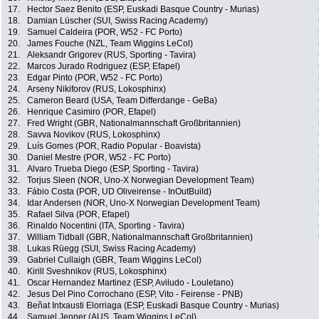
17.
Hector Saez Benito (ESP, Euskadi Basque Country - Murias)
18.
Damian Lüscher (SUI, Swiss Racing Academy)
19.
Samuel Caldeira (POR, W52 - FC Porto)
20.
James Fouche (NZL, Team Wiggins LeCol)
21.
Aleksandr Grigorev (RUS, Sporting - Tavira)
22.
Marcos Jurado Rodriguez (ESP, Efapel)
23.
Edgar Pinto (POR, W52 - FC Porto)
24.
Arseny Nikiforov (RUS, Lokosphinx)
25.
Cameron Beard (USA, Team Differdange - GeBa)
26.
Henrique Casimiro (POR, Efapel)
27.
Fred Wright (GBR, Nationalmannschaft Großbritannien)
28.
Savva Novikov (RUS, Lokosphinx)
29.
Luís Gomes (POR, Radio Popular - Boavista)
30.
Daniel Mestre (POR, W52 - FC Porto)
31.
Alvaro Trueba Diego (ESP, Sporting - Tavira)
32.
Torjus Sleen (NOR, Uno-X Norwegian Development Team)
33.
Fábio Costa (POR, UD Oliveirense - InOutBuild)
34.
Idar Andersen (NOR, Uno-X Norwegian Development Team)
35.
Rafael Silva (POR, Efapel)
36.
Rinaldo Nocentini (ITA, Sporting - Tavira)
37.
William Tidball (GBR, Nationalmannschaft Großbritannien)
38.
Lukas Rüegg (SUI, Swiss Racing Academy)
39.
Gabriel Cullaigh (GBR, Team Wiggins LeCol)
40.
Kirill Sveshnikov (RUS, Lokosphinx)
41.
Oscar Hernandez Martinez (ESP, Aviludo - Louletano)
42.
Jesus Del Pino Corrochano (ESP, Vito - Feirense - PNB)
43.
Beñat Intxausti Elorriaga (ESP, Euskadi Basque Country - Murias)
44.
Samuel Jenner (AUS, Team Wiggins LeCol)