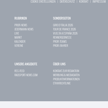
COOKIE EINSTELLUNGEN
|
DATENSCHUTZ
|
KONTAKT
|
IMPRESSUM
RUBRIKEN
SONDERSEITEN
PROFI-NEWS
GIRO D`ITALIA 2026
JEDERMANN-NEWS
TOUR DE FRANCE 2026
LIVE
VUELTA A ESPAÑA 2026
MARKT
RENNERGEBNISSE
KALENDER
PROFI-TEAMS
VEREINE
PROFI-FAHRER
UNSERE ANGEBOTE
ÜBER UNS
RSS-FEED
KONTAKT ZUR REDAKTION
RADSPORT-NEWS.COM
WERBUNG & MEDIADATEN
PRODUKTINFORMATIONEN
ETHIKRICHTLINIE