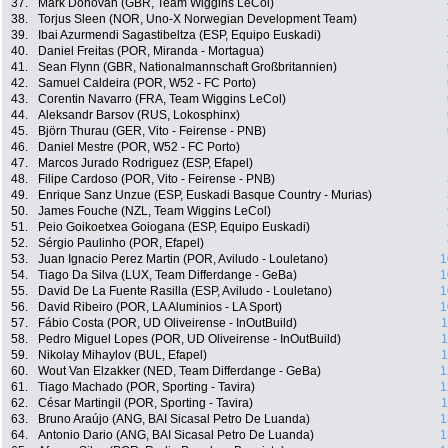
37.
Mark Donovan (GBR, Team Wiggins LeCol)
38.
Torjus Sleen (NOR, Uno-X Norwegian Development Team)
39.
Ibai Azurmendi Sagastibeltza (ESP, Equipo Euskadi)
40.
Daniel Freitas (POR, Miranda - Mortagua)
41.
Sean Flynn (GBR, Nationalmannschaft Großbritannien)
42.
Samuel Caldeira (POR, W52 - FC Porto)
43.
Corentin Navarro (FRA, Team Wiggins LeCol)
44.
Aleksandr Barsov (RUS, Lokosphinx)
45.
Björn Thurau (GER, Vito - Feirense - PNB)
46.
Daniel Mestre (POR, W52 - FC Porto)
47.
Marcos Jurado Rodriguez (ESP, Efapel)
48.
Filipe Cardoso (POR, Vito - Feirense - PNB)
49.
Enrique Sanz Unzue (ESP, Euskadi Basque Country - Murias)
50.
James Fouche (NZL, Team Wiggins LeCol)
51.
Peio Goikoetxea Goiogana (ESP, Equipo Euskadi)
52.
Sérgio Paulinho (POR, Efapel)
53.
Juan Ignacio Perez Martin (POR, Aviludo - Louletano)
1
54.
Tiago Da Silva (LUX, Team Differdange - GeBa)
1
55.
David De La Fuente Rasilla (ESP, Aviludo - Louletano)
1
56.
David Ribeiro (POR, LA Aluminios - LA Sport)
1
57.
Fábio Costa (POR, UD Oliveirense - InOutBuild)
1
58.
Pedro Miguel Lopes (POR, UD Oliveirense - InOutBuild)
1
59.
Nikolay Mihaylov (BUL, Efapel)
1
60.
Wout Van Elzakker (NED, Team Differdange - GeBa)
1
61.
Tiago Machado (POR, Sporting - Tavira)
1
62.
César Martingil (POR, Sporting - Tavira)
1
63.
Bruno Araújo (ANG, BAI Sicasal Petro De Luanda)
1
64.
Antonio Dario (ANG, BAI Sicasal Petro De Luanda)
1