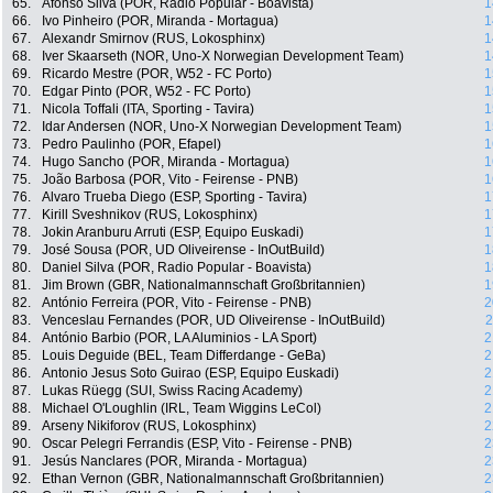
65.
Afonso Silva (POR, Radio Popular - Boavista)
1
66.
Ivo Pinheiro (POR, Miranda - Mortagua)
1
67.
Alexandr Smirnov (RUS, Lokosphinx)
1
68.
Iver Skaarseth (NOR, Uno-X Norwegian Development Team)
1
69.
Ricardo Mestre (POR, W52 - FC Porto)
1
70.
Edgar Pinto (POR, W52 - FC Porto)
1
71.
Nicola Toffali (ITA, Sporting - Tavira)
1
72.
Idar Andersen (NOR, Uno-X Norwegian Development Team)
1
73.
Pedro Paulinho (POR, Efapel)
1
74.
Hugo Sancho (POR, Miranda - Mortagua)
1
75.
João Barbosa (POR, Vito - Feirense - PNB)
1
76.
Alvaro Trueba Diego (ESP, Sporting - Tavira)
1
77.
Kirill Sveshnikov (RUS, Lokosphinx)
1
78.
Jokin Aranburu Arruti (ESP, Equipo Euskadi)
1
79.
José Sousa (POR, UD Oliveirense - InOutBuild)
1
80.
Daniel Silva (POR, Radio Popular - Boavista)
1
81.
Jim Brown (GBR, Nationalmannschaft Großbritannien)
1
82.
António Ferreira (POR, Vito - Feirense - PNB)
2
83.
Venceslau Fernandes (POR, UD Oliveirense - InOutBuild)
2
84.
António Barbio (POR, LA Aluminios - LA Sport)
2
85.
Louis Deguide (BEL, Team Differdange - GeBa)
2
86.
Antonio Jesus Soto Guirao (ESP, Equipo Euskadi)
2
87.
Lukas Rüegg (SUI, Swiss Racing Academy)
2
88.
Michael O'Loughlin (IRL, Team Wiggins LeCol)
2
89.
Arseny Nikiforov (RUS, Lokosphinx)
2
90.
Oscar Pelegri Ferrandis (ESP, Vito - Feirense - PNB)
2
91.
Jesús Nanclares (POR, Miranda - Mortagua)
2
92.
Ethan Vernon (GBR, Nationalmannschaft Großbritannien)
2