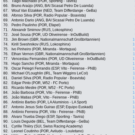
65.
Tiago Machado (POR, Sporting - Tavira)
66.
Bruno Araújo (ANG, BAI Sicasal Petro De Luanda)
67.
Wout Van Elzakker (NED, Team Differdange - GeBa)
68.
Afonso Silva (POR, Radio Popular - Boavista)
69.
Antonio Dario (ANG, BAI Sicasal Petro De Luanda)
70.
Pedro Paulinho (POR, Efapel)
71.
Alexandr Smirnov (RUS, Lokosphinx)
72.
José Sousa (POR, UD Oliveirense - InOutBuild)
73.
Jim Brown (GBR, Nationalmannschaft Großbritannien)
1
74.
Kirill Sveshnikov (RUS, Lokosphinx)
1
75.
Ivo Pinheiro (POR, Miranda - Mortagua)
1
76.
Ethan Vernon (GBR, Nationalmannschaft Großbritannien)
1
77.
Venceslau Fernandes (POR, UD Oliveirense - InOutBuild)
1
78.
Hugo Sancho (POR, Miranda - Mortagua)
1
79.
Oscar Pelegri Ferrandis (ESP, Vito - Feirense - PNB)
1
80.
Michael O'Loughlin (IRL, Team Wiggins LeCol)
1
81.
Daniel Silva (POR, Radio Popular - Boavista)
1
82.
Edgar Pinto (POR, W52 - FC Porto)
1
83.
Ricardo Mestre (POR, W52 - FC Porto)
1
84.
João Barbosa (POR, Vito - Feirense - PNB)
1
85.
João Matias (POR, Vito - Feirense - PNB)
1
86.
António Barbio (POR, LA Aluminios - LA Sport)
1
87.
Antonio Jesus Soto Guirao (ESP, Equipo Euskadi)
1
88.
António Ferreira (POR, Vito - Feirense - PNB)
1
89.
Alvaro Trueba Diego (ESP, Sporting - Tavira)
1
90.
Louis Deguide (BEL, Team Differdange - GeBa)
1
91.
Cyrille Thièry (SUI, Swiss Racing Academy)
1
92.
Leonel Coutinho (POR, Aviludo - Louletano)
1