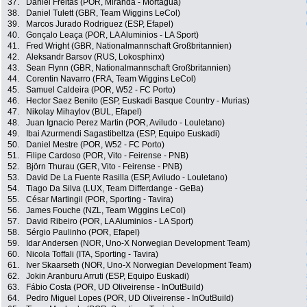
37.
Daniel Freitas (POR, Miranda - Mortagua)
38.
Daniel Tulett (GBR, Team Wiggins LeCol)
39.
Marcos Jurado Rodriguez (ESP, Efapel)
40.
Gonçalo Leaça (POR, LA Aluminios - LA Sport)
41.
Fred Wright (GBR, Nationalmannschaft Großbritannien)
42.
Aleksandr Barsov (RUS, Lokosphinx)
43.
Sean Flynn (GBR, Nationalmannschaft Großbritannien)
44.
Corentin Navarro (FRA, Team Wiggins LeCol)
45.
Samuel Caldeira (POR, W52 - FC Porto)
46.
Hector Saez Benito (ESP, Euskadi Basque Country - Murias)
47.
Nikolay Mihaylov (BUL, Efapel)
48.
Juan Ignacio Perez Martin (POR, Aviludo - Louletano)
49.
Ibai Azurmendi Sagastibeltza (ESP, Equipo Euskadi)
50.
Daniel Mestre (POR, W52 - FC Porto)
51.
Filipe Cardoso (POR, Vito - Feirense - PNB)
52.
Björn Thurau (GER, Vito - Feirense - PNB)
53.
David De La Fuente Rasilla (ESP, Aviludo - Louletano)
54.
Tiago Da Silva (LUX, Team Differdange - GeBa)
55.
César Martingil (POR, Sporting - Tavira)
56.
James Fouche (NZL, Team Wiggins LeCol)
57.
David Ribeiro (POR, LA Aluminios - LA Sport)
58.
Sérgio Paulinho (POR, Efapel)
59.
Idar Andersen (NOR, Uno-X Norwegian Development Team)
60.
Nicola Toffali (ITA, Sporting - Tavira)
61.
Iver Skaarseth (NOR, Uno-X Norwegian Development Team)
62.
Jokin Aranburu Arruti (ESP, Equipo Euskadi)
63.
Fábio Costa (POR, UD Oliveirense - InOutBuild)
64.
Pedro Miguel Lopes (POR, UD Oliveirense - InOutBuild)