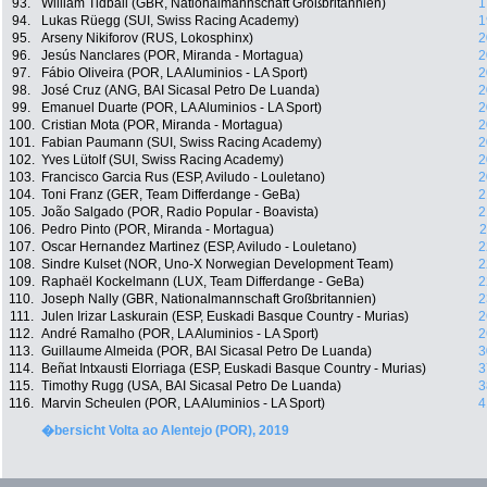
93.
William Tidball (GBR, Nationalmannschaft Großbritannien)
1
94.
Lukas Rüegg (SUI, Swiss Racing Academy)
1
95.
Arseny Nikiforov (RUS, Lokosphinx)
2
96.
Jesús Nanclares (POR, Miranda - Mortagua)
2
97.
Fábio Oliveira (POR, LA Aluminios - LA Sport)
2
98.
José Cruz (ANG, BAI Sicasal Petro De Luanda)
2
99.
Emanuel Duarte (POR, LA Aluminios - LA Sport)
2
100.
Cristian Mota (POR, Miranda - Mortagua)
2
101.
Fabian Paumann (SUI, Swiss Racing Academy)
2
102.
Yves Lütolf (SUI, Swiss Racing Academy)
2
103.
Francisco Garcia Rus (ESP, Aviludo - Louletano)
2
104.
Toni Franz (GER, Team Differdange - GeBa)
2
105.
João Salgado (POR, Radio Popular - Boavista)
2
106.
Pedro Pinto (POR, Miranda - Mortagua)
2
107.
Oscar Hernandez Martinez (ESP, Aviludo - Louletano)
2
108.
Sindre Kulset (NOR, Uno-X Norwegian Development Team)
2
109.
Raphaël Kockelmann (LUX, Team Differdange - GeBa)
2
110.
Joseph Nally (GBR, Nationalmannschaft Großbritannien)
2
111.
Julen Irizar Laskurain (ESP, Euskadi Basque Country - Murias)
2
112.
André Ramalho (POR, LA Aluminios - LA Sport)
2
113.
Guillaume Almeida (POR, BAI Sicasal Petro De Luanda)
3
114.
Beñat Intxausti Elorriaga (ESP, Euskadi Basque Country - Murias)
3
115.
Timothy Rugg (USA, BAI Sicasal Petro De Luanda)
3
116.
Marvin Scheulen (POR, LA Aluminios - LA Sport)
4
�bersicht Volta ao Alentejo (POR), 2019