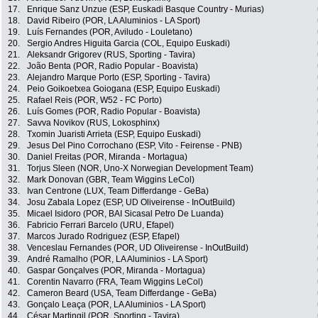
17.
Enrique Sanz Unzue (ESP, Euskadi Basque Country - Murias)
18.
David Ribeiro (POR, LA Aluminios - LA Sport)
19.
Luís Fernandes (POR, Aviludo - Louletano)
20.
Sergio Andres Higuita Garcia (COL, Equipo Euskadi)
21.
Aleksandr Grigorev (RUS, Sporting - Tavira)
22.
João Benta (POR, Radio Popular - Boavista)
23.
Alejandro Marque Porto (ESP, Sporting - Tavira)
24.
Peio Goikoetxea Goiogana (ESP, Equipo Euskadi)
25.
Rafael Reis (POR, W52 - FC Porto)
26.
Luís Gomes (POR, Radio Popular - Boavista)
27.
Savva Novikov (RUS, Lokosphinx)
28.
Txomin Juaristi Arrieta (ESP, Equipo Euskadi)
29.
Jesus Del Pino Corrochano (ESP, Vito - Feirense - PNB)
30.
Daniel Freitas (POR, Miranda - Mortagua)
31.
Torjus Sleen (NOR, Uno-X Norwegian Development Team)
32.
Mark Donovan (GBR, Team Wiggins LeCol)
33.
Ivan Centrone (LUX, Team Differdange - GeBa)
34.
Josu Zabala Lopez (ESP, UD Oliveirense - InOutBuild)
35.
Micael Isidoro (POR, BAI Sicasal Petro De Luanda)
36.
Fabricio Ferrari Barcelo (URU, Efapel)
37.
Marcos Jurado Rodriguez (ESP, Efapel)
38.
Venceslau Fernandes (POR, UD Oliveirense - InOutBuild)
39.
André Ramalho (POR, LA Aluminios - LA Sport)
40.
Gaspar Gonçalves (POR, Miranda - Mortagua)
41.
Corentin Navarro (FRA, Team Wiggins LeCol)
42.
Cameron Beard (USA, Team Differdange - GeBa)
43.
Gonçalo Leaça (POR, LA Aluminios - LA Sport)
44.
César Martingil (POR, Sporting - Tavira)