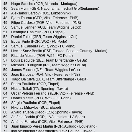
45.
Hugo Sancho (POR, Miranda - Mortagua)
46.
Sean Flynn (GBR, Nationalmannschaft Großbritannien)
47.
Aleksandr Barsov (RUS, Lokosphinx)
48.
Björn Thurau (GER, Vito - Feirense - PNB)
49.
Filipe Cardoso (POR, Vito - Feirense - PNB)
50.
Samuel Jenner (AUS, Team Wiggins LeCol)
51.
Henrique Casimiro (POR, Efapel)
52.
Daniel Tulett (GBR, Team Wiggins LeCol)
53.
Edgar Pinto (POR, W52 - FC Porto)
54.
Samuel Caldeira (POR, W52 - FC Porto)
55.
Hector Saez Benito (ESP, Euskadi Basque Country - Murias)
56.
Ricardo Mestre (POR, W52 - FC Porto)
57.
Louis Deguide (BEL, Team Differdange - GeBa)
58.
Michael O'Loughlin (IRL, Team Wiggins LeCol)
59.
James Fouche (NZL, Team Wiggins LeCol)
60.
João Barbosa (POR, Vito - Feirense - PNB)
61.
Tiago Da Silva (LUX, Team Differdange - GeBa)
62.
Pedro Paulinho (POR, Efapel)
63.
Nicola Toffali (ITA, Sporting - Tavira)
64.
Oscar Pelegri Ferrandis (ESP, Vito - Feirense - PNB)
65.
Daniel Mestre (POR, W52 - FC Porto)
66.
Sérgio Paulinho (POR, Efapel)
67.
Nikolay Mihaylov (BUL, Efapel)
68.
Alvaro Trueba Diego (ESP, Sporting - Tavira)
69.
António Barbio (POR, LA Aluminios - LA Sport)
70.
António Ferreira (POR, Vito - Feirense - PNB)
71.
Juan Ignacio Perez Martin (POR, Aviludo - Louletano)
72.
Ibai Azurmendi Sagastibeltza (ESP, Equipo Euskadi)