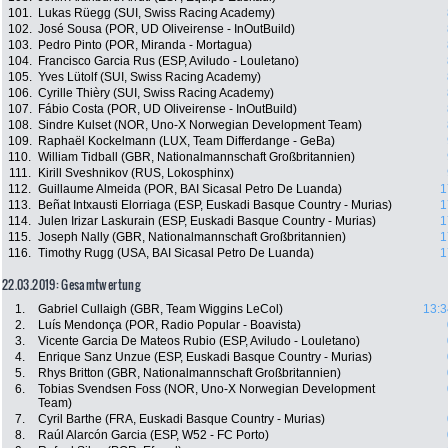
101.
Lukas Rüegg (SUI, Swiss Racing Academy)
102.
José Sousa (POR, UD Oliveirense - InOutBuild)
103.
Pedro Pinto (POR, Miranda - Mortagua)
104.
Francisco Garcia Rus (ESP, Aviludo - Louletano)
105.
Yves Lütolf (SUI, Swiss Racing Academy)
106.
Cyrille Thièry (SUI, Swiss Racing Academy)
107.
Fábio Costa (POR, UD Oliveirense - InOutBuild)
108.
Sindre Kulset (NOR, Uno-X Norwegian Development Team)
109.
Raphaël Kockelmann (LUX, Team Differdange - GeBa)
110.
William Tidball (GBR, Nationalmannschaft Großbritannien)
111.
Kirill Sveshnikov (RUS, Lokosphinx)
112.
Guillaume Almeida (POR, BAI Sicasal Petro De Luanda)
1
113.
Beñat Intxausti Elorriaga (ESP, Euskadi Basque Country - Murias)
1
114.
Julen Irizar Laskurain (ESP, Euskadi Basque Country - Murias)
1
115.
Joseph Nally (GBR, Nationalmannschaft Großbritannien)
1
116.
Timothy Rugg (USA, BAI Sicasal Petro De Luanda)
1
22.03.2019: Gesamtwertung
1.
Gabriel Cullaigh (GBR, Team Wiggins LeCol)
13:3
2.
Luís Mendonça (POR, Radio Popular - Boavista)
3.
Vicente Garcia De Mateos Rubio (ESP, Aviludo - Louletano)
4.
Enrique Sanz Unzue (ESP, Euskadi Basque Country - Murias)
5.
Rhys Britton (GBR, Nationalmannschaft Großbritannien)
6.
Tobias Svendsen Foss (NOR, Uno-X Norwegian Development
Team)
7.
Cyril Barthe (FRA, Euskadi Basque Country - Murias)
8.
Raúl Alarcón Garcia (ESP, W52 - FC Porto)