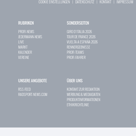
COOKIE EINSTELLUNGEN
|
DATENSCHUTZ
|
KONTAKT
|
IMPRESSUM
RUBRIKEN
SONDERSEITEN
PROFI-NEWS
GIRO D`ITALIA 2026
JEDERMANN-NEWS
TOUR DE FRANCE 2026
LIVE
VUELTA A ESPAÑA 2026
MARKT
RENNERGEBNISSE
KALENDER
PROFI-TEAMS
VEREINE
PROFI-FAHRER
UNSERE ANGEBOTE
ÜBER UNS
RSS-FEED
KONTAKT ZUR REDAKTION
RADSPORT-NEWS.COM
WERBUNG & MEDIADATEN
PRODUKTINFORMATIONEN
ETHIKRICHTLINIE