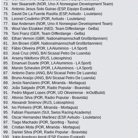
73.
Iver Skaarseth (NOR, Uno-X Norwegian Development Team)
74.
Antonio Jesus Soto Guirao (ESP, Equipo Euskadi)
75.
David De La Fuente Rasilla (ESP, Aviludo - Louletano)
76.
Leonel Coutinho (POR, Aviludo - Louletano)
77.
Idar Andersen (NOR, Uno-X Norwegian Development Team)
78.
Wout Van Elzakker (NED, Team Differdange - GeBa)
79.
Toni Franz (GER, Team Differdange - GeBa)
80.
Ethan Vernon (GBR, Nationalmannschaft Großbritannien)
81.
Jim Brown (GBR, Nationalmannschaft Großbritannien)
82.
Fábio Oliveira (POR, LA Aluminios - LA Sport)
83.
José Cruz (ANG, BAI Sicasal Petro De Luanda)
84.
Arseny Nikiforov (RUS, Lokosphinx)
85.
Emanuel Duarte (POR, LA Aluminios - LA Sport)
86.
Marvin Scheulen (POR, LA Aluminios - LA Sport)
87.
Antonio Dario (ANG, BAI Sicasal Petro De Luanda)
88.
Bruno Araújo (ANG, BAI Sicasal Petro De Luanda)
89.
Jesús Nanclares (POR, Miranda - Mortagua)
90.
João Salgado (POR, Radio Popular - Boavista)
91.
Pedro Miguel Lopes (POR, UD Oliveirense - InOutBuild)
92.
Afonso Silva (POR, Radio Popular - Boavista)
93.
Alexandr Smirnov (RUS, Lokosphinx)
94.
Ivo Pinheiro (POR, Miranda - Mortagua)
95.
Fabian Paumann (SUI, Swiss Racing Academy)
96.
Oscar Hernandez Martinez (ESP, Aviludo - Louletano)
97.
Tiago Machado (POR, Sporting - Tavira)
98.
Cristian Mota (POR, Miranda - Mortagua)
99.
Daniel Silva (POR, Radio Popular - Boavista)
100.
Jokin Aranburu Arruti (ESP, Equipo Euskadi)