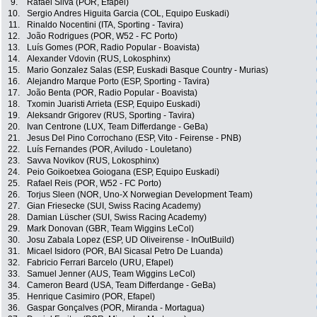
9.
Rafael Silva (POR, Efapel)
10.
Sergio Andres Higuita Garcia (COL, Equipo Euskadi)
11.
Rinaldo Nocentini (ITA, Sporting - Tavira)
12.
João Rodrigues (POR, W52 - FC Porto)
13.
Luís Gomes (POR, Radio Popular - Boavista)
14.
Alexander Vdovin (RUS, Lokosphinx)
15.
Mario Gonzalez Salas (ESP, Euskadi Basque Country - Murias)
16.
Alejandro Marque Porto (ESP, Sporting - Tavira)
17.
João Benta (POR, Radio Popular - Boavista)
18.
Txomin Juaristi Arrieta (ESP, Equipo Euskadi)
19.
Aleksandr Grigorev (RUS, Sporting - Tavira)
20.
Ivan Centrone (LUX, Team Differdange - GeBa)
21.
Jesus Del Pino Corrochano (ESP, Vito - Feirense - PNB)
22.
Luís Fernandes (POR, Aviludo - Louletano)
23.
Savva Novikov (RUS, Lokosphinx)
24.
Peio Goikoetxea Goiogana (ESP, Equipo Euskadi)
25.
Rafael Reis (POR, W52 - FC Porto)
26.
Torjus Sleen (NOR, Uno-X Norwegian Development Team)
27.
Gian Friesecke (SUI, Swiss Racing Academy)
28.
Damian Lüscher (SUI, Swiss Racing Academy)
29.
Mark Donovan (GBR, Team Wiggins LeCol)
30.
Josu Zabala Lopez (ESP, UD Oliveirense - InOutBuild)
31.
Micael Isidoro (POR, BAI Sicasal Petro De Luanda)
32.
Fabricio Ferrari Barcelo (URU, Efapel)
33.
Samuel Jenner (AUS, Team Wiggins LeCol)
34.
Cameron Beard (USA, Team Differdange - GeBa)
35.
Henrique Casimiro (POR, Efapel)
36.
Gaspar Gonçalves (POR, Miranda - Mortagua)