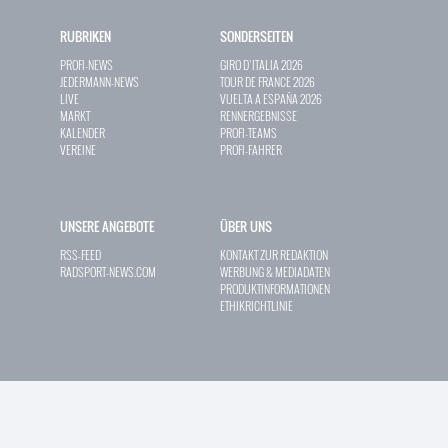
RUBRIKEN
SONDERSEITEN
PROFI-NEWS
GIRO D`ITALIA 2026
JEDERMANN-NEWS
TOUR DE FRANCE 2026
LIVE
VUELTA A ESPAÑA 2026
MARKT
RENNERGEBNISSE
KALENDER
PROFI-TEAMS
VEREINE
PROFI-FAHRER
UNSERE ANGEBOTE
ÜBER UNS
RSS-FEED
KONTAKT ZUR REDAKTION
RADSPORT-NEWS.COM
WERBUNG & MEDIADATEN
PRODUKTINFORMATIONEN
ETHIKRICHTLINIE