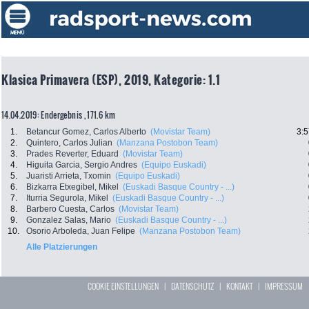
Klasica Primavera (ESP), 2019, Kategorie: 1.1
14.04.2019: Endergebnis , 171.6 km
1.
Betancur Gomez, Carlos Alberto
(Movistar Team)
3:5
2.
Quintero, Carlos Julian
(Manzana Postobon Team)
3.
Prades Reverter, Eduard
(Movistar Team)
4.
Higuita Garcia, Sergio Andres
(Equipo Euskadi)
5.
Juaristi Arrieta, Txomin
(Equipo Euskadi)
6.
Bizkarra Etxegibel, Mikel
(Euskadi Basque Country - ...)
7.
Iturria Segurola, Mikel
(Euskadi Basque Country - ...)
8.
Barbero Cuesta, Carlos
(Movistar Team)
9.
Gonzalez Salas, Mario
(Euskadi Basque Country - ...)
10.
Osorio Arboleda, Juan Felipe
(Manzana Postobon Team)
Alle Platzierungen
COOKIE EINSTELLUNGEN
|
DATENSCHUTZ
|
KONTAKT
|
IMPRESSUM