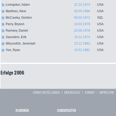
Livingston, Adam
22.10.1974
USA
Martinez, Alexi
30.05.1986
USA
McCauley, Gordon
09.03.1972
NZL
Perry, Bryson
10.03.1979
USA
Ramsey, Daniel
20.08.1978
USA
Saunders, Erik
10.11.1974
USA
Wiscovitch, Jeremiah
23.12.1983
USA
Yee, Ryan
15.01.1981
USA
Erfolge 2006
COOKIE EINSTELLUNGEN
|
DATENSCHUTZ
|
KONTAKT
|
IMPRESSUM
RUBRIKEN
SONDERSEITEN