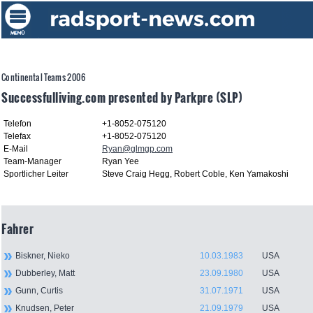
Continental Teams 2006
Successfulliving.com presented by Parkpre (SLP)
Telefon
+1-8052-075120
Telefax
+1-8052-075120
E-Mail
Ryan@glmgp.com
Team-Manager
Ryan Yee
Sportlicher Leiter
Steve Craig Hegg, Robert Coble, Ken Yamakoshi
Fahrer
Biskner, Nieko
10.03.1983
USA
Dubberley, Matt
23.09.1980
USA
Gunn, Curtis
31.07.1971
USA
Knudsen, Peter
21.09.1979
USA