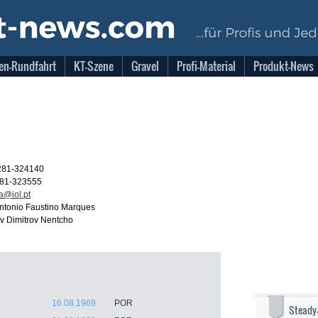
en-Rundfahrt
KT-Szene
Gravel
Profi-Material
Produkt-News
281-324140
281-323555
ra@iol.pt
ntonio Faustino Marques
ov Dimitrov Nentcho
16.08.1969
POR
Steady