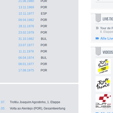
21.06.1980
POR
13.11.1969
POR
22.11.1977
ESP
LIVE-T
09.04.1982
POR
28.11.1976
POR
Tour de
8. Etappe
23.02.1979
POR
Alle Liv
31.10.1982
BUL
23.07.1977
POR
VIDEOS
11.11.1979
POR
06.04.1974
BUL
08.01.1977
POR
17.08.1975
POR
.07.
Troféu Joaquim Agostinho, 1. Etappe
.05.
Volta ao Alentejo (POR), Gesamtwertung