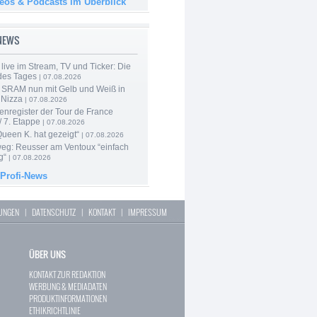
deos & Podcasts im Überblick
-NEWS
live im Stream, TV und Ticker: Die
des Tages
| 07.08.2026
 SRAM nun mit Gelb und Weiß in
 Nizza
| 07.08.2026
enregister der Tour de France
 7. Etappe
| 07.08.2026
Queen K. hat gezeigt“
| 07.08.2026
 weg: Reusser am Ventoux “einfach
g“
| 07.08.2026
 Profi-News
LUNGEN
|
DATENSCHUTZ
|
KONTAKT
|
IMPRESSUM
ÜBER UNS
KONTAKT ZUR REDAKTION
WERBUNG & MEDIADATEN
PRODUKTINFORMATIONEN
ETHIKRICHTLINIE