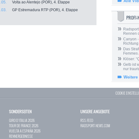
Alle Vi
.05.
Volta ao Alentejo (POR), 4. Etappe
.03.
GP Estremadura RTP (POR), 4. Etappe
PROFI
Radsport 
Rennen 
Canyon -
Richtung
Das Straf
Femmes /
Klöser: “
Gelb ist
nur trauri
Weitere
COOKIE EINSTEL
SONDERSEITEN
UNSERE ANGEBOTE
GIRO D`ITALIA 2026
RSS-FEED
TOUR DE FRANCE 2026
RADSPORT-NEWS.COM
VUELTA A ESPAÑA 2026
RENNERGEBNISSE