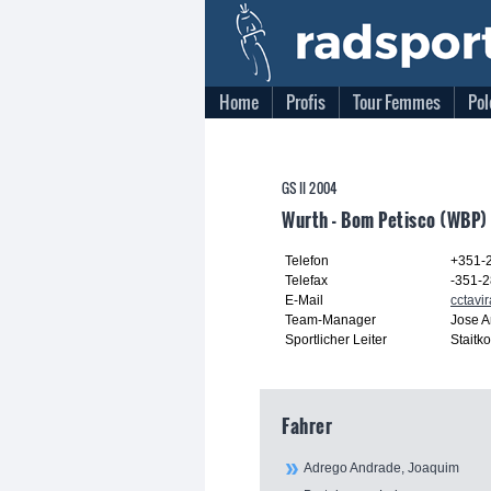
Home
Profis
Tour Femmes
Pol
GS II 2004
Wurth - Bom Petisco (WBP)
Telefon
+351-
Telefax
-351-
E-Mail
cctavi
Team-Manager
Jose A
Sportlicher Leiter
Staitk
Fahrer
Adrego Andrade, Joaquim