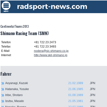
Continental Teams 2013
Shimano Racing Team (SMN)
Telefon
+81 722 23 2473
Telefax
+81 722 23 3493
E-Mail
nodera@sic.shimano.co.jp
Internet
http://www.skil-shimano.jp
Fahrer
Aoyanagi, Kazuki
21.02.1989
JPN
Hatanaka, Yusuke
21.06.1985
JPN
Iribe, Shotaro
01.08.1989
JPN
Izutsu, Masato
21.05.1981
JPN