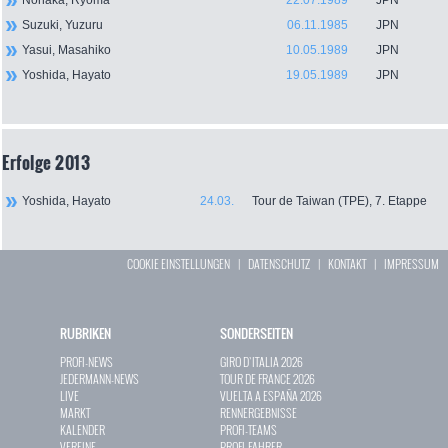
Nonaka, Ryoma
22.07.1989
JPN
Suzuki, Yuzuru
06.11.1985
JPN
Yasui, Masahiko
10.05.1989
JPN
Yoshida, Hayato
19.05.1989
JPN
Erfolge 2013
Yoshida, Hayato
24.03.
Tour de Taiwan (TPE), 7. Etappe
COOKIE EINSTELLUNGEN
|
DATENSCHUTZ
|
KONTAKT
|
IMPRESSUM
RUBRIKEN
SONDERSEITEN
PROFI-NEWS
GIRO D`ITALIA 2026
JEDERMANN-NEWS
TOUR DE FRANCE 2026
LIVE
VUELTA A ESPAÑA 2026
MARKT
RENNERGEBNISSE
KALENDER
PROFI-TEAMS
VEREINE
PROFI-FAHRER