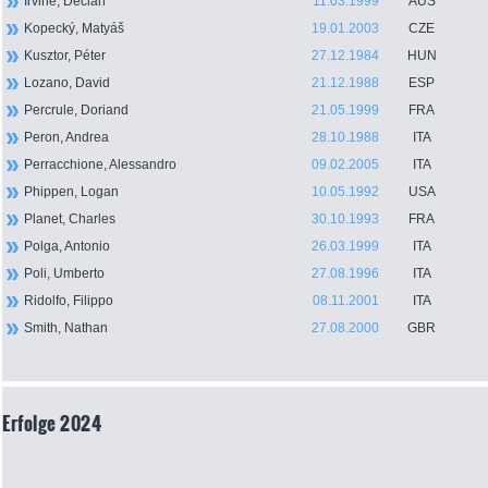
Irvine, Declan
11.03.1999
AUS
Kopecký, Matyáš
19.01.2003
CZE
Kusztor, Péter
27.12.1984
HUN
Lozano, David
21.12.1988
ESP
Percrule, Doriand
21.05.1999
FRA
Peron, Andrea
28.10.1988
ITA
Perracchione, Alessandro
09.02.2005
ITA
Phippen, Logan
10.05.1992
USA
Planet, Charles
30.10.1993
FRA
Polga, Antonio
26.03.1999
ITA
Poli, Umberto
27.08.1996
ITA
Ridolfo, Filippo
08.11.2001
ITA
Smith, Nathan
27.08.2000
GBR
Erfolge 2024