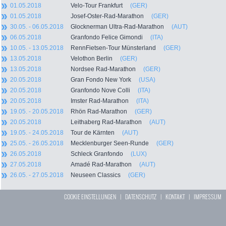
01.05.2018
Velo-Tour Frankfurt
(GER)
01.05.2018
Josef-Oster-Rad-Marathon
(GER)
30.05. - 06.05.2018
Glocknerman Ultra-Rad-Marathon
(AUT)
06.05.2018
Granfondo Felice Gimondi
(ITA)
10.05. - 13.05.2018
RennFietsen-Tour Münsterland
(GER)
13.05.2018
Velothon Berlin
(GER)
13.05.2018
Nordsee Rad-Marathon
(GER)
20.05.2018
Gran Fondo New York
(USA)
20.05.2018
Granfondo Nove Colli
(ITA)
20.05.2018
Imster Rad-Marathon
(ITA)
19.05. - 20.05.2018
Rhön Rad-Marathon
(GER)
20.05.2018
Leithaberg Rad-Marathon
(AUT)
19.05. - 24.05.2018
Tour de Kärnten
(AUT)
25.05. - 26.05.2018
Mecklenburger Seen-Runde
(GER)
26.05.2018
Schleck Granfondo
(LUX)
27.05.2018
Amadé Rad-Marathon
(AUT)
26.05. - 27.05.2018
Neuseen Classics
(GER)
COOKIE EINSTELLUNGEN
|
DATENSCHUTZ
|
KONTAKT
|
IMPRESSUM