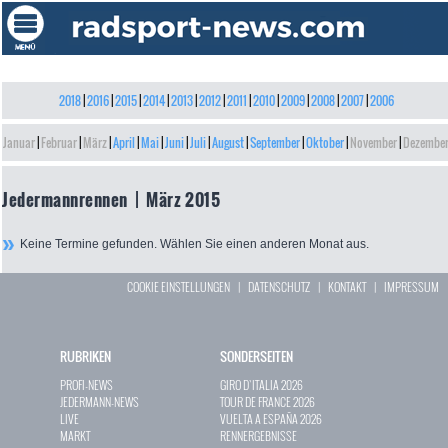
2018
|
2016
|
2015
|
2014
|
2013
|
2012
|
2011
|
2010
|
2009
|
2008
|
2007
|
2006
Januar
|
Februar
|
März
|
April
|
Mai
|
Juni
|
Juli
|
August
|
September
|
Oktober
|
November
|
Dezembe
Jedermannrennen | März 2015
Keine Termine gefunden. Wählen Sie einen anderen Monat aus.
COOKIE EINSTELLUNGEN
|
DATENSCHUTZ
|
KONTAKT
|
IMPRESSUM
RUBRIKEN
SONDERSEITEN
PROFI-NEWS
GIRO D`ITALIA 2026
JEDERMANN-NEWS
TOUR DE FRANCE 2026
LIVE
VUELTA A ESPAÑA 2026
MARKT
RENNERGEBNISSE