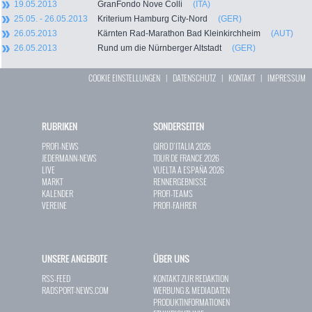
19.05.2013
GranFondo Nove Colli
(ITA)
25.05. - 26.05.2013
Kriterium Hamburg City-Nord
(GER)
26.05.2013
Kärnten Rad-Marathon Bad Kleinkirchheim
(AUT)
26.05.2013
Rund um die Nürnberger Altstadt
(GER)
COOKIE EINSTELLUNGEN
|
DATENSCHUTZ
|
KONTAKT
|
IMPRESSUM
RUBRIKEN
SONDERSEITEN
PROFI-NEWS
GIRO D`ITALIA 2026
JEDERMANN-NEWS
TOUR DE FRANCE 2026
LIVE
VUELTA A ESPAÑA 2026
MARKT
RENNERGEBNISSE
KALENDER
PROFI-TEAMS
VEREINE
PROFI-FAHRER
UNSERE ANGEBOTE
ÜBER UNS
RSS-FEED
KONTAKT ZUR REDAKTION
RADSPORT-NEWS.COM
WERBUNG & MEDIADATEN
PRODUKTINFORMATIONEN