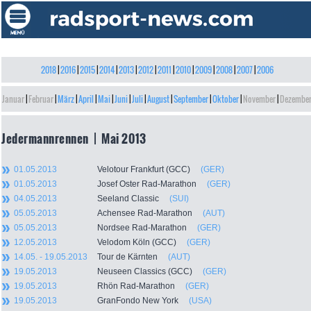
2018
|
2016
|
2015
|
2014
|
2013
|
2012
|
2011
|
2010
|
2009
|
2008
|
2007
|
2006
Januar
|
Februar
|
März
|
April
|
Mai
|
Juni
|
Juli
|
August
|
September
|
Oktober
|
November
|
Dezembe
Jedermannrennen | Mai 2013
01.05.2013
Velotour Frankfurt (GCC)
(GER)
01.05.2013
Josef Oster Rad-Marathon
(GER)
04.05.2013
Seeland Classic
(SUI)
05.05.2013
Achensee Rad-Marathon
(AUT)
05.05.2013
Nordsee Rad-Marathon
(GER)
12.05.2013
Velodom Köln (GCC)
(GER)
14.05. - 19.05.2013
Tour de Kärnten
(AUT)
19.05.2013
Neuseen Classics (GCC)
(GER)
19.05.2013
Rhön Rad-Marathon
(GER)
19.05.2013
GranFondo New York
(USA)