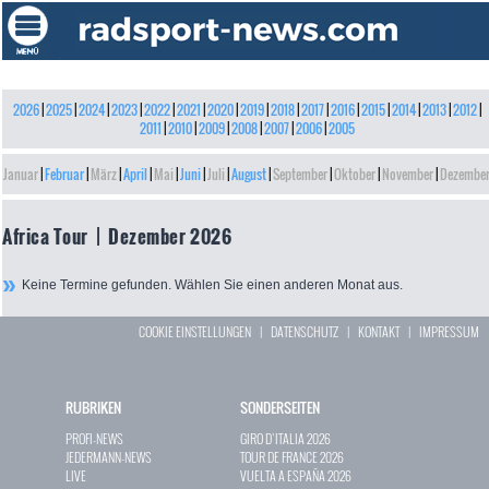
2026
|
2025
|
2024
|
2023
|
2022
|
2021
|
2020
|
2019
|
2018
|
2017
|
2016
|
2015
|
2014
|
2013
|
2012
|
2011
|
2010
|
2009
|
2008
|
2007
|
2006
|
2005
Januar
|
Februar
|
März
|
April
|
Mai
|
Juni
|
Juli
|
August
|
September
|
Oktober
|
November
|
Dezembe
Africa Tour | Dezember 2026
Keine Termine gefunden. Wählen Sie einen anderen Monat aus.
COOKIE EINSTELLUNGEN
|
DATENSCHUTZ
|
KONTAKT
|
IMPRESSUM
RUBRIKEN
SONDERSEITEN
PROFI-NEWS
GIRO D`ITALIA 2026
JEDERMANN-NEWS
TOUR DE FRANCE 2026
LIVE
VUELTA A ESPAÑA 2026