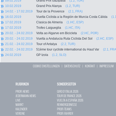
09.02.2019
Grand Prix Gazipasa
(1.2, TUR)
10.02.2019
Grand Prix Alanya
(1.2, TUR)
14.02. - 17.02.2019
Tour de la Provence
(2.1, FRA)
16.02.2019
Vuelta Ciclista a la Región de Murcia Costa Cálida
(1.
17.02.2019
Clasica de Almeria
(1.HC, ESP)
17.02.2019
Trofeo Laigueglia
(1.HC, ITA)
20.02. - 24.02.2019
Volta ao Algarve em Bicicleta
(2.HC, POR)
20.02. - 24.02.2019
Vuelta a Andalucia Ruta Ciclista Del Sol
(2.HC, ESP)
21.02. - 24.02.2019
Tour of Antalya
(2.2, TUR)
22.02. - 24.02.2019
51ème tour cycliste international du Haut Var
(2.1, FRA
24.02.2019
GP Izola
(1.2, SLO)
COOKIE EINSTELLUNGEN
|
DATENSCHUTZ
|
KONTAKT
|
IMPRESSUM
RUBRIKEN
SONDERSEITEN
PROFI-NEWS
GIRO D`ITALIA 2026
JEDERMANN-NEWS
TOUR DE FRANCE 2026
LIVE
VUELTA A ESPAÑA 2026
MARKT
RENNERGEBNISSE
KALENDER
PROFI-TEAMS
VEREINE
PROFI-FAHRER