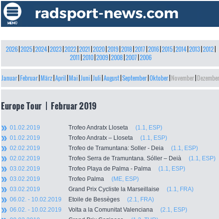
2026
|
2025
|
2024
|
2023
|
2022
|
2021
|
2020
|
2019
|
2018
|
2017
|
2016
|
2015
|
2014
|
2013
|
2012
|
2011
|
2010
|
2009
|
2008
|
2007
|
2006
Januar
|
Februar
|
März
|
April
|
Mai
|
Juni
|
Juli
|
August
|
September
|
Oktober
|
November
|
Dezembe
Europe Tour | Februar 2019
01.02.2019
Trofeo Andratx Lloseta
(1.1, ESP)
01.02.2019
Trofeo Andratx – Lloseta
(1.1, ESP)
02.02.2019
Trofeo de Tramuntana: Soller - Deia
(1.1, ESP)
02.02.2019
Trofeo Serra de Tramuntana. Sóller – Deià
(1.1, ESP)
03.02.2019
Trofeo Playa de Palma - Palma
(1.1, ESP)
03.02.2019
Trofeo Palma
(ME, ESP)
03.02.2019
Grand Prix Cycliste la Marseillaise
(1.1, FRA)
06.02. - 10.02.2019
Etoile de Bessèges
(2.1, FRA)
06.02. - 10.02.2019
Volta a la Comunitat Valenciana
(2.1, ESP)