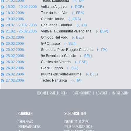
14.02.2006
Trofeo Laigueglia
(-, ITA)
15.02. - 19.02.2006
Volta ao Algarve
(-, POR)
18.02.2006
Tour du Haut Var
(-, FRA)
19.02.2006
Classic Haribo
(-, FRA)
20.02. - 23.02.2006
Challange Calabria
(-, ITA)
21.02. - 25.02.2006
Volta a la Comunitat Valenciana
(-, ESP)
25.02.2006
Omloop Het Volk
(-, BEL)
25.02.2006
GP Chiasso
(-, SUI)
25.02.2006
Giro della Prov. Reggio-Calabria
(-, ITA)
25.02.2006
9e Beverbeek Classic
(-, BEL)
26.02.2006
Clasica de Almeria
(-, ESP)
26.02.2006
GP di Lugano
(-, SUI)
26.02.2006
Kuurne-Bruxelles-Kuurne
(-, BEL)
27.02.2006
Trofeo Pantalica
(-, ITA)
COOKIE EINSTELLUNGEN
|
DATENSCHUTZ
|
KONTAKT
|
IMPRESSUM
RUBRIKEN
SONDERSEITEN
PROFI-NEWS
GIRO D`ITALIA 2026
JEDERMANN-NEWS
TOUR DE FRANCE 2026