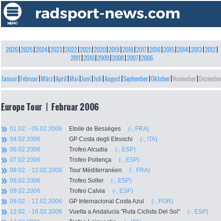
2026
|
2025
|
2024
|
2023
|
2022
|
2021
|
2020
|
2019
|
2018
|
2017
|
2016
|
2015
|
2014
|
2013
|
2012
|
2011
|
2010
|
2009
|
2008
|
2007
|
2006
Januar
|
Februar
|
März
|
April
|
Mai
|
Juni
|
Juli
|
August
|
September
|
Oktober
|
November
|
Dezembe
Europe Tour | Februar 2006
01.02. - 05.02.2006
Etoile de Bessèges
(-, FRA)
04.02.2006
GP Costa degli Etruschi
(-, ITA)
06.02.2006
Trofeo Alcudia
(-, ESP)
07.02.2006
Trofeo Pollença
(-, ESP)
08.02. - 12.02.2006
Tour Méditerranéen
(-, FRA)
08.02.2006
Trofeo Soller
(-, ESP)
09.02.2006
Trofeo Calvia
(-, ESP)
09.02. - 12.02.2006
GP Internacional Costa Azul
(-, POR)
12.02. - 16.02.2006
Vuelta a Andalucia "Ruta Ciclista Del Sol"
(-, ESP)