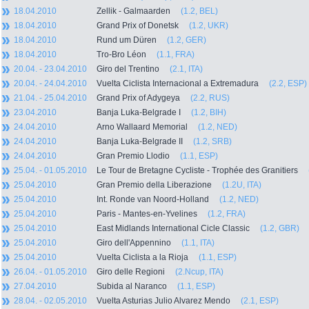
18.04.2010
Zellik - Galmaarden
(1.2, BEL)
18.04.2010
Grand Prix of Donetsk
(1.2, UKR)
18.04.2010
Rund um Düren
(1.2, GER)
18.04.2010
Tro-Bro Léon
(1.1, FRA)
20.04. - 23.04.2010
Giro del Trentino
(2.1, ITA)
20.04. - 24.04.2010
Vuelta Ciclista Internacional a Extremadura
(2.2, ESP)
21.04. - 25.04.2010
Grand Prix of Adygeya
(2.2, RUS)
23.04.2010
Banja Luka-Belgrade I
(1.2, BIH)
24.04.2010
Arno Wallaard Memorial
(1.2, NED)
24.04.2010
Banja Luka-Belgrade II
(1.2, SRB)
24.04.2010
Gran Premio Llodio
(1.1, ESP)
25.04. - 01.05.2010
Le Tour de Bretagne Cycliste - Trophée des Granitiers
25.04.2010
Gran Premio della Liberazione
(1.2U, ITA)
25.04.2010
Int. Ronde van Noord-Holland
(1.2, NED)
25.04.2010
Paris - Mantes-en-Yvelines
(1.2, FRA)
25.04.2010
East Midlands International Cicle Classic
(1.2, GBR)
25.04.2010
Giro dell'Appennino
(1.1, ITA)
25.04.2010
Vuelta Ciclista a la Rioja
(1.1, ESP)
26.04. - 01.05.2010
Giro delle Regioni
(2.Ncup, ITA)
27.04.2010
Subida al Naranco
(1.1, ESP)
28.04. - 02.05.2010
Vuelta Asturias Julio Alvarez Mendo
(2.1, ESP)