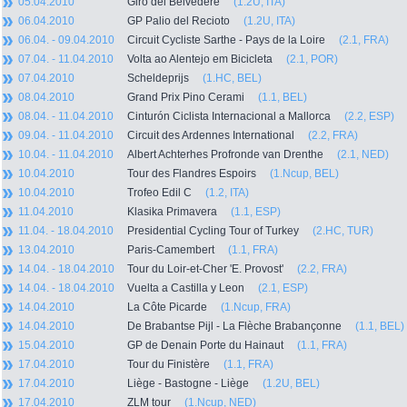
05.04.2010
Giro del Belvedere
(1.2U, ITA)
06.04.2010
GP Palio del Recioto
(1.2U, ITA)
06.04. - 09.04.2010
Circuit Cycliste Sarthe - Pays de la Loire
(2.1, FRA)
07.04. - 11.04.2010
Volta ao Alentejo em Bicicleta
(2.1, POR)
07.04.2010
Scheldeprijs
(1.HC, BEL)
08.04.2010
Grand Prix Pino Cerami
(1.1, BEL)
08.04. - 11.04.2010
Cinturón Ciclista Internacional a Mallorca
(2.2, ESP)
09.04. - 11.04.2010
Circuit des Ardennes International
(2.2, FRA)
10.04. - 11.04.2010
Albert Achterhes Profronde van Drenthe
(2.1, NED)
10.04.2010
Tour des Flandres Espoirs
(1.Ncup, BEL)
10.04.2010
Trofeo Edil C
(1.2, ITA)
11.04.2010
Klasika Primavera
(1.1, ESP)
11.04. - 18.04.2010
Presidential Cycling Tour of Turkey
(2.HC, TUR)
13.04.2010
Paris-Camembert
(1.1, FRA)
14.04. - 18.04.2010
Tour du Loir-et-Cher 'E. Provost'
(2.2, FRA)
14.04. - 18.04.2010
Vuelta a Castilla y Leon
(2.1, ESP)
14.04.2010
La Côte Picarde
(1.Ncup, FRA)
14.04.2010
De Brabantse Pijl - La Flèche Brabançonne
(1.1, BEL)
15.04.2010
GP de Denain Porte du Hainaut
(1.1, FRA)
17.04.2010
Tour du Finistère
(1.1, FRA)
17.04.2010
Liège - Bastogne - Liège
(1.2U, BEL)
17.04.2010
ZLM tour
(1.Ncup, NED)