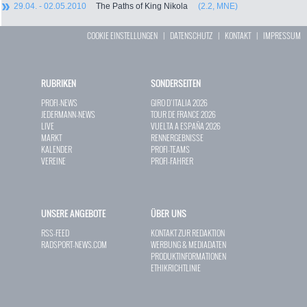
29.04. - 02.05.2010
The Paths of King Nikola
(2.2, MNE)
COOKIE EINSTELLUNGEN
|
DATENSCHUTZ
|
KONTAKT
|
IMPRESSUM
RUBRIKEN
SONDERSEITEN
PROFI-NEWS
GIRO D`ITALIA 2026
JEDERMANN-NEWS
TOUR DE FRANCE 2026
LIVE
VUELTA A ESPAÑA 2026
MARKT
RENNERGEBNISSE
KALENDER
PROFI-TEAMS
VEREINE
PROFI-FAHRER
UNSERE ANGEBOTE
ÜBER UNS
RSS-FEED
KONTAKT ZUR REDAKTION
RADSPORT-NEWS.COM
WERBUNG & MEDIADATEN
PRODUKTINFORMATIONEN
ETHIKRICHTLINIE