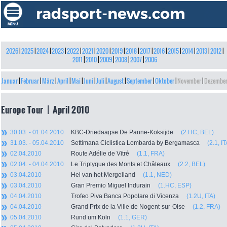
2026
|
2025
|
2024
|
2023
|
2022
|
2021
|
2020
|
2019
|
2018
|
2017
|
2016
|
2015
|
2014
|
2013
|
2012
|
2011
|
2010
|
2009
|
2008
|
2007
|
2006
Januar
|
Februar
|
März
|
April
|
Mai
|
Juni
|
Juli
|
August
|
September
|
Oktober
|
November
|
Dezembe
Europe Tour | April 2010
30.03. - 01.04.2010
KBC-Driedaagse De Panne-Koksijde
(2.HC, BEL)
31.03. - 05.04.2010
Settimana Ciclistica Lombarda by Bergamasca
(2.1, IT
02.04.2010
Route Adélie de Vitré
(1.1, FRA)
02.04. - 04.04.2010
Le Triptyque des Monts et Châteaux
(2.2, BEL)
03.04.2010
Hel van het Mergelland
(1.1, NED)
03.04.2010
Gran Premio Miguel Indurain
(1.HC, ESP)
04.04.2010
Trofeo Piva Banca Popolare di Vicenza
(1.2U, ITA)
04.04.2010
Grand Prix de la Ville de Nogent-sur-Oise
(1.2, FRA)
05.04.2010
Rund um Köln
(1.1, GER)