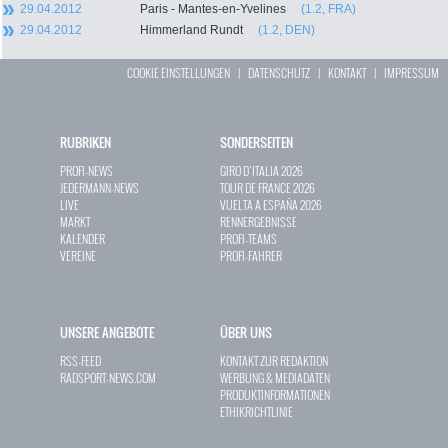
29.04.2012
Paris - Mantes-en-Yvelines
(1.2, FRA)
29.04.2012
Himmerland Rundt
(1.2, DEN)
COOKIE EINSTELLUNGEN
|
DATENSCHUTZ
|
KONTAKT
|
IMPRESSUM
RUBRIKEN
SONDERSEITEN
PROFI-NEWS
GIRO D`ITALIA 2026
JEDERMANN-NEWS
TOUR DE FRANCE 2026
LIVE
VUELTA A ESPAÑA 2026
MARKT
RENNERGEBNISSE
KALENDER
PROFI-TEAMS
VEREINE
PROFI-FAHRER
UNSERE ANGEBOTE
ÜBER UNS
RSS-FEED
KONTAKT ZUR REDAKTION
RADSPORT-NEWS.COM
WERBUNG & MEDIADATEN
PRODUKTINFORMATIONEN
ETHIKRICHTLINIE