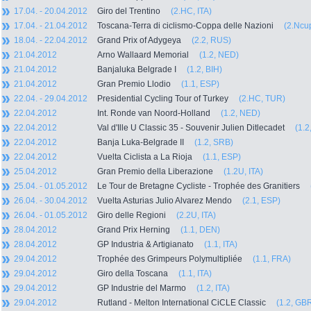
17.04. - 20.04.2012
Giro del Trentino
(2.HC, ITA)
17.04. - 21.04.2012
Toscana-Terra di ciclismo-Coppa delle Nazioni
(2.Ncup
18.04. - 22.04.2012
Grand Prix of Adygeya
(2.2, RUS)
21.04.2012
Arno Wallaard Memorial
(1.2, NED)
21.04.2012
Banjaluka Belgrade I
(1.2, BIH)
21.04.2012
Gran Premio Llodio
(1.1, ESP)
22.04. - 29.04.2012
Presidential Cycling Tour of Turkey
(2.HC, TUR)
22.04.2012
Int. Ronde van Noord-Holland
(1.2, NED)
22.04.2012
Val d'Ille U Classic 35 - Souvenir Julien Ditlecadet
(1.2
22.04.2012
Banja Luka-Belgrade II
(1.2, SRB)
22.04.2012
Vuelta Ciclista a La Rioja
(1.1, ESP)
25.04.2012
Gran Premio della Liberazione
(1.2U, ITA)
25.04. - 01.05.2012
Le Tour de Bretagne Cycliste - Trophée des Granitiers
26.04. - 30.04.2012
Vuelta Asturias Julio Alvarez Mendo
(2.1, ESP)
26.04. - 01.05.2012
Giro delle Regioni
(2.2U, ITA)
28.04.2012
Grand Prix Herning
(1.1, DEN)
28.04.2012
GP Industria & Artigianato
(1.1, ITA)
29.04.2012
Trophée des Grimpeurs Polymultipliée
(1.1, FRA)
29.04.2012
Giro della Toscana
(1.1, ITA)
29.04.2012
GP Industrie del Marmo
(1.2, ITA)
29.04.2012
Rutland - Melton International CiCLE Classic
(1.2, GB