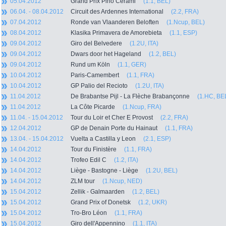
05.04.2012
Grand Prix Pino Cerami
(1.1, BEL)
06.04. - 08.04.2012
Circuit des Ardennes International
(2.2, FRA)
07.04.2012
Ronde van Vlaanderen Beloften
(1.Ncup, BEL)
08.04.2012
Klasika Primavera de Amorebieta
(1.1, ESP)
09.04.2012
Giro del Belvedere
(1.2U, ITA)
09.04.2012
Dwars door het Hageland
(1.2, BEL)
09.04.2012
Rund um Köln
(1.1, GER)
10.04.2012
Paris-Camembert
(1.1, FRA)
10.04.2012
GP Palio del Recioto
(1.2U, ITA)
11.04.2012
De Brabantse Pijl - La Flèche Brabançonne
(1.HC, BE
11.04.2012
La Côte Picarde
(1.Ncup, FRA)
11.04. - 15.04.2012
Tour du Loir et Cher E Provost
(2.2, FRA)
12.04.2012
GP de Denain Porte du Hainaut
(1.1, FRA)
13.04. - 15.04.2012
Vuelta a Castilla y Leon
(2.1, ESP)
14.04.2012
Tour du Finistère
(1.1, FRA)
14.04.2012
Trofeo Edil C
(1.2, ITA)
14.04.2012
Liège - Bastogne - Liège
(1.2U, BEL)
14.04.2012
ZLM tour
(1.Ncup, NED)
15.04.2012
Zellik - Galmaarden
(1.2, BEL)
15.04.2012
Grand Prix of Donetsk
(1.2, UKR)
15.04.2012
Tro-Bro Léon
(1.1, FRA)
15.04.2012
Giro dell'Appennino
(1.1, ITA)