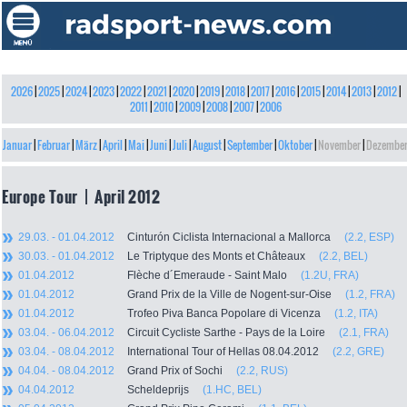
2026
|
2025
|
2024
|
2023
|
2022
|
2021
|
2020
|
2019
|
2018
|
2017
|
2016
|
2015
|
2014
|
2013
|
2012
|
2011
|
2010
|
2009
|
2008
|
2007
|
2006
Januar
|
Februar
|
März
|
April
|
Mai
|
Juni
|
Juli
|
August
|
September
|
Oktober
|
November
|
Dezembe
Europe Tour | April 2012
29.03. - 01.04.2012
Cinturón Ciclista Internacional a Mallorca
(2.2, ESP)
30.03. - 01.04.2012
Le Triptyque des Monts et Châteaux
(2.2, BEL)
01.04.2012
Flèche d´Emeraude - Saint Malo
(1.2U, FRA)
01.04.2012
Grand Prix de la Ville de Nogent-sur-Oise
(1.2, FRA)
01.04.2012
Trofeo Piva Banca Popolare di Vicenza
(1.2, ITA)
03.04. - 06.04.2012
Circuit Cycliste Sarthe - Pays de la Loire
(2.1, FRA)
03.04. - 08.04.2012
International Tour of Hellas 08.04.2012
(2.2, GRE)
04.04. - 08.04.2012
Grand Prix of Sochi
(2.2, RUS)
04.04.2012
Scheldeprijs
(1.HC, BEL)