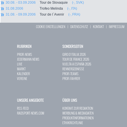
30.08. - 03.09.2006
Tour de Slovaquie
(-, SVK)
31.08.2006
Trofeo Melinda
(-, ITA)
31.08. - 09.09.2006
Tour de l´Avenir
(-, FRA)
COOKIE EINSTELLUNGEN
|
DATENSCHUTZ
|
KONTAKT
|
IMPRESSUM
RUBRIKEN
SONDERSEITEN
PROFI-NEWS
GIRO D`ITALIA 2026
JEDERMANN-NEWS
TOUR DE FRANCE 2026
LIVE
VUELTA A ESPAÑA 2026
MARKT
RENNERGEBNISSE
KALENDER
PROFI-TEAMS
VEREINE
PROFI-FAHRER
UNSERE ANGEBOTE
ÜBER UNS
RSS-FEED
KONTAKT ZUR REDAKTION
RADSPORT-NEWS.COM
WERBUNG & MEDIADATEN
PRODUKTINFORMATIONEN
ETHIKRICHTLINIE