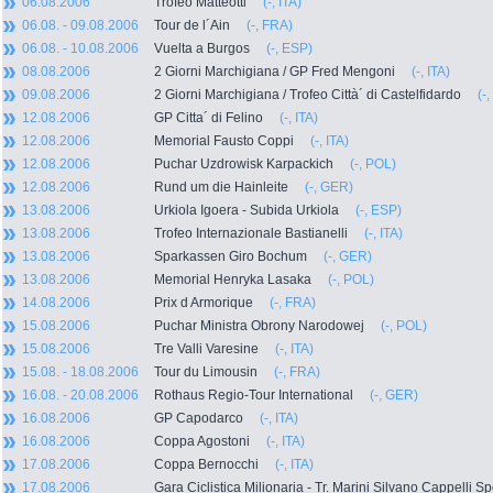
06.08.2006
Trofeo Matteotti
(-, ITA)
06.08. - 09.08.2006
Tour de l´Ain
(-, FRA)
06.08. - 10.08.2006
Vuelta a Burgos
(-, ESP)
08.08.2006
2 Giorni Marchigiana / GP Fred Mengoni
(-, ITA)
09.08.2006
2 Giorni Marchigiana / Trofeo Città´ di Castelfidardo
(-,
12.08.2006
GP Citta´ di Felino
(-, ITA)
12.08.2006
Memorial Fausto Coppi
(-, ITA)
12.08.2006
Puchar Uzdrowisk Karpackich
(-, POL)
12.08.2006
Rund um die Hainleite
(-, GER)
13.08.2006
Urkiola Igoera - Subida Urkiola
(-, ESP)
13.08.2006
Trofeo Internazionale Bastianelli
(-, ITA)
13.08.2006
Sparkassen Giro Bochum
(-, GER)
13.08.2006
Memorial Henryka Lasaka
(-, POL)
14.08.2006
Prix d Armorique
(-, FRA)
15.08.2006
Puchar Ministra Obrony Narodowej
(-, POL)
15.08.2006
Tre Valli Varesine
(-, ITA)
15.08. - 18.08.2006
Tour du Limousin
(-, FRA)
16.08. - 20.08.2006
Rothaus Regio-Tour International
(-, GER)
16.08.2006
GP Capodarco
(-, ITA)
16.08.2006
Coppa Agostoni
(-, ITA)
17.08.2006
Coppa Bernocchi
(-, ITA)
17.08.2006
Gara Ciclistica Milionaria - Tr. Marini Silvano Cappelli