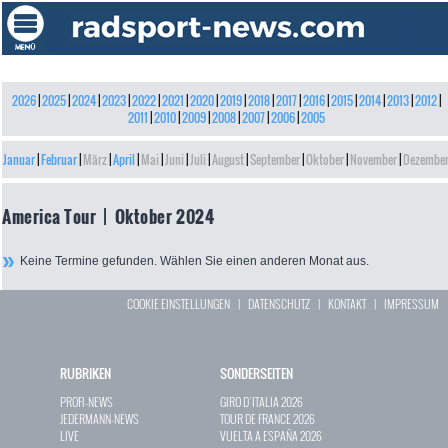
2026
|
2025
|
2024
|
2023
|
2022
|
2021
|
2020
|
2019
|
2018
|
2017
|
2016
|
2015
|
2014
|
2013
|
2012
|
2011
|
2010
|
2009
|
2008
|
2007
|
2006
|
2005
Januar
|
Februar
|
März
|
April
|
Mai
|
Juni
|
Juli
|
August
|
September
|
Oktober
|
November
|
Dezembe
America Tour | Oktober 2024
Keine Termine gefunden. Wählen Sie einen anderen Monat aus.
COOKIE EINSTELLUNGEN
|
DATENSCHUTZ
|
KONTAKT
|
IMPRESSUM
RUBRIKEN
SONDERSEITEN
PROFI-NEWS
GIRO D`ITALIA 2026
JEDERMANN-NEWS
TOUR DE FRANCE 2026
LIVE
VUELTA A ESPAÑA 2026