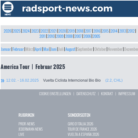
2026
|
2025
|
2024
|
2023
|
2022
|
2021
|
2020
|
2019
|
2018
|
2017
|
2016
|
2015
|
2014
|
2013
|
2012
|
2011
|
2010
|
2009
|
2008
|
2007
|
2006
|
2005
Januar
|
Februar
|
März
|
April
|
Mai
|
Juni
|
Juli
|
August
|
September
|
Oktober
|
November
|
Dezembe
America Tour | Februar 2025
12.02. - 16.02.2025
Vuelta Ciclista Interncional Bio Bio
(2.2, CHL)
COOKIE EINSTELLUNGEN
|
DATENSCHUTZ
|
KONTAKT
|
IMPRESSUM
RUBRIKEN
SONDERSEITEN
PROFI-NEWS
GIRO D`ITALIA 2026
JEDERMANN-NEWS
TOUR DE FRANCE 2026
LIVE
VUELTA A ESPAÑA 2026