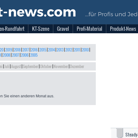
en-Rundfahrt
KT-Szene
Gravel
Profi-Material
Produkt-News
20
|
2019
|
2018
|
2017
|
2016
|
2015
|
2014
|
2013
|
2012
|
2011
|
2010
|
9
|
2008
|
2007
|
2006
|
2005
ni
|
Juli
|
August
|
September
|
Oktober
|
November
|
Dezember
n Sie einen anderen Monat aus.
Steady