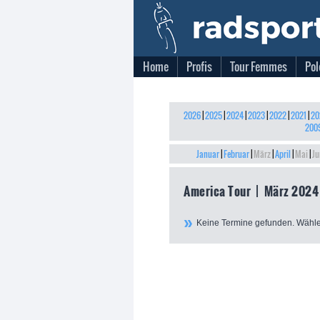
Home
Profis
Tour Femmes
Pol
2026
|
2025
|
2024
|
2023
|
2022
|
2021
|
20
200
Januar
|
Februar
|
März
|
April
|
Mai
|
Ju
America Tour | März 2024
Keine Termine gefunden. Wähle