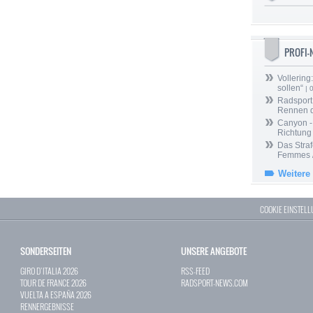
PROFI
Vollering
sollen“
| 
Radsport 
Rennen 
Canyon -
Richtung
Das Straf
Femmes /
Weitere
COOKIE EINSTEL
SONDERSEITEN
UNSERE ANGEBOTE
GIRO D`ITALIA 2026
RSS-FEED
TOUR DE FRANCE 2026
RADSPORT-NEWS.COM
VUELTA A ESPAÑA 2026
RENNERGEBNISSE