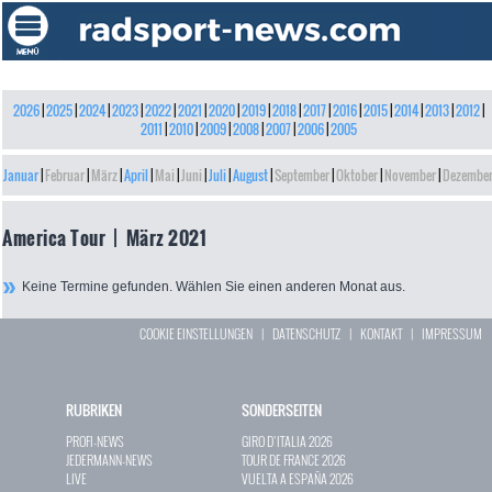
2026
|
2025
|
2024
|
2023
|
2022
|
2021
|
2020
|
2019
|
2018
|
2017
|
2016
|
2015
|
2014
|
2013
|
2012
|
2011
|
2010
|
2009
|
2008
|
2007
|
2006
|
2005
Januar
|
Februar
|
März
|
April
|
Mai
|
Juni
|
Juli
|
August
|
September
|
Oktober
|
November
|
Dezembe
America Tour | März 2021
Keine Termine gefunden. Wählen Sie einen anderen Monat aus.
COOKIE EINSTELLUNGEN
|
DATENSCHUTZ
|
KONTAKT
|
IMPRESSUM
RUBRIKEN
SONDERSEITEN
PROFI-NEWS
GIRO D`ITALIA 2026
JEDERMANN-NEWS
TOUR DE FRANCE 2026
LIVE
VUELTA A ESPAÑA 2026