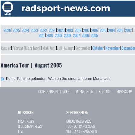
2026
|
2025
|
2024
|
2023
|
2022
|
2021
|
2020
|
2019
|
2018
|
2017
|
2016
|
2015
|
2014
|
2013
|
2012
|
2011
|
2010
|
2009
|
2008
|
2007
|
2006
|
2005
Januar
|
Februar
|
März
|
April
|
Mai
|
Juni
|
Juli
|
August
|
September
|
Oktober
|
November
|
Dezembe
America Tour | August 2005
Keine Termine gefunden. Wählen Sie einen anderen Monat aus.
COOKIE EINSTELLUNGEN
|
DATENSCHUTZ
|
KONTAKT
|
IMPRESSUM
RUBRIKEN
SONDERSEITEN
PROFI-NEWS
GIRO D`ITALIA 2026
JEDERMANN-NEWS
TOUR DE FRANCE 2026
LIVE
VUELTA A ESPAÑA 2026