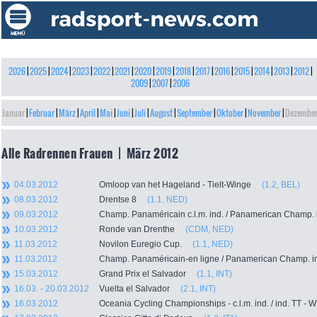
2026
|
2025
|
2024
|
2023
|
2022
|
2021
|
2020
|
2019
|
2018
|
2017
|
2016
|
2015
|
2014
|
2013
|
2012
|
2009
|
2007
|
2006
Januar
|
Februar
|
März
|
April
|
Mai
|
Juni
|
Juli
|
August
|
September
|
Oktober
|
November
|
Dezembe
Alle Radrennen Frauen | März 2012
04.03.2012
Omloop van het Hageland - Tielt-Winge
(1.2, BEL)
08.03.2012
Drentse 8
(1.1, NED)
09.03.2012
Champ. Panaméricain c.l.m. ind. / Panamerican Champ
10.03.2012
Ronde van Drenthe
(CDM, NED)
11.03.2012
Novilon Euregio Cup.
(1.1, NED)
11.03.2012
Champ. Panaméricain-en ligne / Panamerican Champ.
15.03.2012
Grand Prix el Salvador
(1.1, INT)
16.03. - 20.03.2012
Vuelta el Salvador
(2.1, INT)
16.03.2012
Oceania Cycling Championships - c.l.m. ind. / ind. TT 