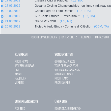
17.03.2012
Classica Citta di Padova
(1.2, ITA)
17.03.2012
Oceania Cycling Championships - en ligne / ind. road
18.03.2012
Cholet Pays de Loire Dames
(1.2, FRA)
18.03.2012
G.P. Costa Etrusca - Trofeo Knauf
(1.2, ITA)
21.03.2012
Grand Prix GSB
(1.1, INT)
25.03.2012
Trofeo Alfredo Binda - Comune di Cittiglio
(CDM, ITA)
COOKIE EINSTELLUNGEN
|
DATENSCHUTZ
|
KONTAKT
|
IMPRESSUM
RUBRIKEN
SONDERSEITEN
PROFI-NEWS
GIRO D`ITALIA 2026
JEDERMANN-NEWS
TOUR DE FRANCE 2026
LIVE
VUELTA A ESPAÑA 2026
MARKT
RENNERGEBNISSE
KALENDER
PROFI-TEAMS
VEREINE
PROFI-FAHRER
UNSERE ANGEBOTE
ÜBER UNS
RSS-FEED
KONTAKT ZUR REDAKTION