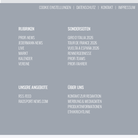
COOKIE EINSTELLUNGEN
|
DATENSCHUTZ
|
KONTAKT
|
IMPRESSUM
RUBRIKEN
SONDERSEITEN
PROFI-NEWS
GIRO D`ITALIA 2026
JEDERMANN-NEWS
TOUR DE FRANCE 2026
LIVE
VUELTA A ESPAÑA 2026
MARKT
RENNERGEBNISSE
KALENDER
PROFI-TEAMS
VEREINE
PROFI-FAHRER
UNSERE ANGEBOTE
ÜBER UNS
RSS-FEED
KONTAKT ZUR REDAKTION
RADSPORT-NEWS.COM
WERBUNG & MEDIADATEN
PRODUKTINFORMATIONEN
ETHIKRICHTLINIE