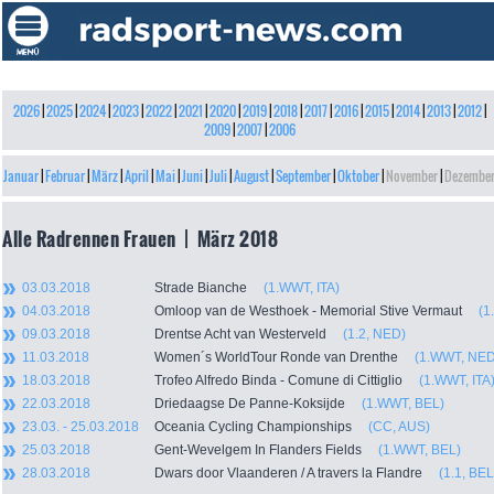
2026
|
2025
|
2024
|
2023
|
2022
|
2021
|
2020
|
2019
|
2018
|
2017
|
2016
|
2015
|
2014
|
2013
|
2012
|
2009
|
2007
|
2006
Januar
|
Februar
|
März
|
April
|
Mai
|
Juni
|
Juli
|
August
|
September
|
Oktober
|
November
|
Dezembe
Alle Radrennen Frauen | März 2018
03.03.2018
Strade Bianche
(1.WWT, ITA)
04.03.2018
Omloop van de Westhoek - Memorial Stive Vermaut
(1
09.03.2018
Drentse Acht van Westerveld
(1.2, NED)
11.03.2018
Women´s WorldTour Ronde van Drenthe
(1.WWT, NED
18.03.2018
Trofeo Alfredo Binda - Comune di Cittiglio
(1.WWT, ITA
22.03.2018
Driedaagse De Panne-Koksijde
(1.WWT, BEL)
23.03. - 25.03.2018
Oceania Cycling Championships
(CC, AUS)
25.03.2018
Gent-Wevelgem In Flanders Fields
(1.WWT, BEL)
28.03.2018
Dwars door Vlaanderen / A travers la Flandre
(1.1, BEL