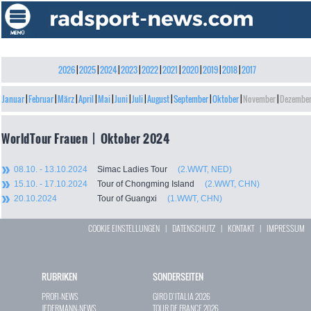
2026
|
2025
|
2024
|
2023
|
2022
|
2021
|
2020
|
2019
|
2018
|
2017
Januar
|
Februar
|
März
|
April
|
Mai
|
Juni
|
Juli
|
August
|
September
|
Oktober
|
November
|
Dezembe
WorldTour Frauen | Oktober 2024
08.10. - 13.10.2024
Simac Ladies Tour
(2.WWT, NED)
15.10. - 17.10.2024
Tour of Chongming Island
(2.WWT, CHN)
20.10.2024
Tour of Guangxi
(1.WWT, CHN)
COOKIE EINSTELLUNGEN
|
DATENSCHUTZ
|
KONTAKT
|
IMPRESSUM
RUBRIKEN
SONDERSEITEN
PROFI-NEWS
GIRO D`ITALIA 2026
JEDERMANN-NEWS
TOUR DE FRANCE 2026