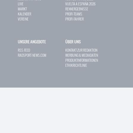
LIVE
VUELTA A ESPAÑA 2026
MARKT
RENNERGEBNISSE
KALENDER
PROFI-TEAMS
VEREINE
PROFI-FAHRER
UNSERE ANGEBOTE
ÜBER UNS
RSS-FEED
KONTAKT ZUR REDAKTION
RADSPORT-NEWS.COM
WERBUNG & MEDIADATEN
PRODUKTINFORMATIONEN
ETHIKRICHTLINIE