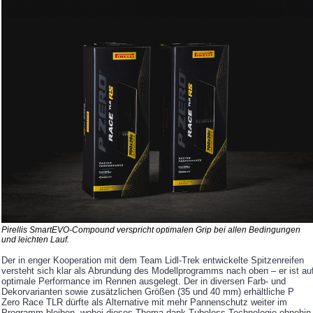
Pirellis SmartEVO-Compound verspricht optimalen Grip bei allen Bedingungen
und leichten Lauf.
Der in enger Kooperation mit dem Team Lidl-Trek entwickelte Spitzenreifen
versteht sich klar als Abrundung des Modellprogramms nach oben – er ist au
optimale Performance im Rennen ausgelegt. Der in diversen Farb- und
Dekorvarianten sowie zusätzlichen Größen (35 und 40 mm) erhältliche P
Zero Race TLR dürfte als Alternative mit mehr Pannenschutz weiter im
Programm bleiben, wobei dieses Thema dank Tubeless-Technologie ohnehin