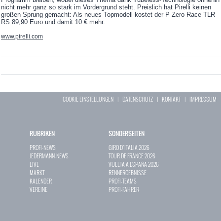
nicht mehr ganz so stark im Vordergrund steht. Preislich hat Pirelli keinen
großen Sprung gemacht: Als neues Topmodell kostet der P Zero Race TLR
RS 89,90 Euro und damit 10 € mehr.
www.pirelli.com
COOKIE EINSTELLUNGEN
|
DATENSCHUTZ
|
KONTAKT
|
IMPRESSUM
RUBRIKEN
SONDERSEITEN
PROFI-NEWS
GIRO D`ITALIA 2026
JEDERMANN-NEWS
TOUR DE FRANCE 2026
LIVE
VUELTA A ESPAÑA 2026
MARKT
RENNERGEBNISSE
KALENDER
PROFI-TEAMS
VEREINE
PROFI-FAHRER