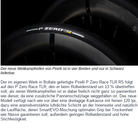
Der neue Wettkampfreifen von Pirelli ist in vier Breiten und nur in Schwarz
lieferbar.
Der im eigenen Werk in Bollate gefertigte Pirelli P Zero Race TLR RS folgt
auf den P Zero Race TLR, den er beim Rollwiderstand um 13 % übertreffen
soll; als reiner Wettkampfreifen ist er dabei freilich nicht ganz so pannenfest
wie dieser, da eine zusätzliche Pannenschutzlage weggefallen ist. Das neue
Modell verfügt nach wie vor über eine dreilagige Karkasse mit feinen 120 tpi,
dazu eine aramidverstärkte luftdichte Schicht an der Innenseite und natürlich
die Lauffläche, deren SmartEVO-Mischung optimalen Grip bei Trockenheit
wie Nässe garantieren soll, außerdem geringen Rollwiderstand und hohe
Stichfestigkeit.